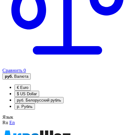
Сравнить
0
руб.
Валюта
€
Euro
$
US Dollar
руб.
Белорусский рубль
р.
Рубль
Язык
Ru
En