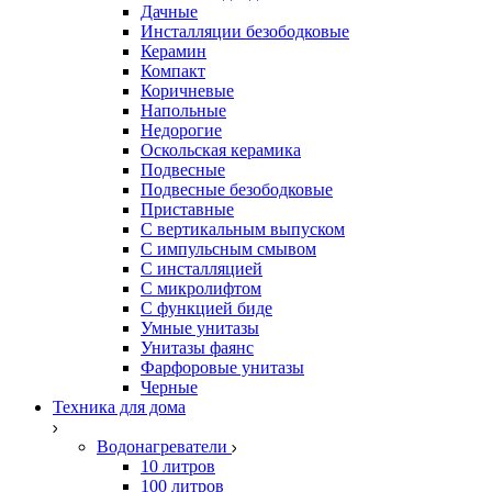
Дачные
Инсталляции безободковые
Керамин
Компакт
Коричневые
Напольные
Недорогие
Оскольская керамика
Подвесные
Подвесные безободковые
Приставные
С вертикальным выпуском
С импульсным смывом
С инсталляцией
С микролифтом
С функцией биде
Умные унитазы
Унитазы фаянс
Фарфоровые унитазы
Черные
Техника для дома
Водонагреватели
10 литров
100 литров