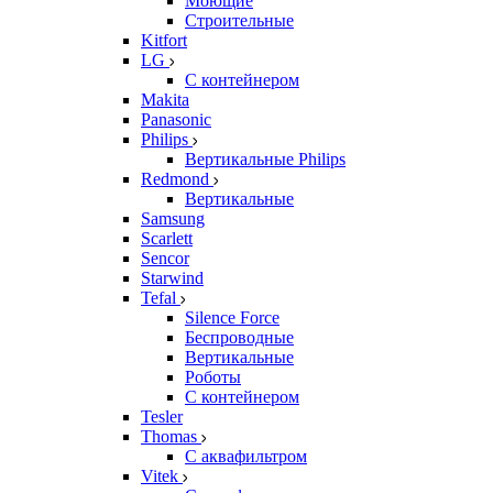
Моющие
Строительные
Kitfort
LG
С контейнером
Makita
Panasonic
Philips
Вертикальные Philips
Redmond
Вертикальные
Samsung
Scarlett
Sencor
Starwind
Tefal
Silence Force
Беспроводные
Вертикальные
Роботы
С контейнером
Tesler
Thomas
С аквафильтром
Vitek