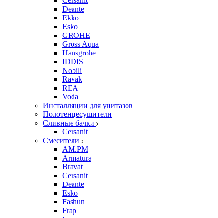
Cersanit
Deante
Ekko
Esko
GROHE
Gross Aqua
Hansgrohe
IDDIS
Nobili
Ravak
REA
Voda
Инсталляции для унитазов
Полотенцесушители
Сливные бачки
Cersanit
Смесители
AM.PM
Armatura
Bravat
Cersanit
Deante
Esko
Fashun
Frap