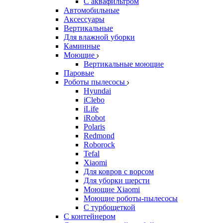
С аквафильтром
Автомобильные
Аксессуары
Вертикальные
Для влажной уборки
Каминные
Моющие
Вертикальные моющие
Паровые
Роботы пылесосы
Hyundai
iClebo
iLife
iRobot
Polaris
Redmond
Roborock
Tefal
Xiaomi
Для ковров с ворсом
Для уборки шерсти
Моющие Xiaomi
Моющие роботы-пылесосы
С турбощеткой
С контейнером