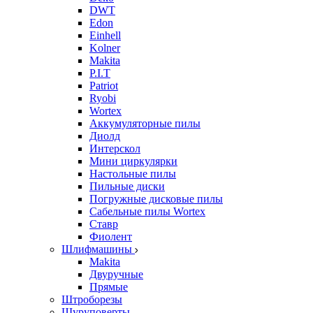
DWT
Edon
Einhell
Kolner
Makita
P.I.T
Patriot
Ryobi
Wortex
Аккумуляторные пилы
Диолд
Интерскол
Мини циркулярки
Настольные пилы
Пильные диски
Погружные дисковые пилы
Сабельные пилы Wortex
Ставр
Фиолент
Шлифмашины
Makita
Двуручные
Прямые
Штроборезы
Шуруповерты