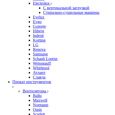
Electrolux
С вертикальной загрузкой
Стирально-сушильные машины
Evelux
Evgo
Gorenje
Hiberg
Indesit
Korting
LG
Renova
Samsung
Schaub Lorenz
Weissgauff
Whirlpool
Атлант
Славда
Прокат инструментов
Вентиляторы
Ballu
Maxwell
Normann
Oasis
Scarlett