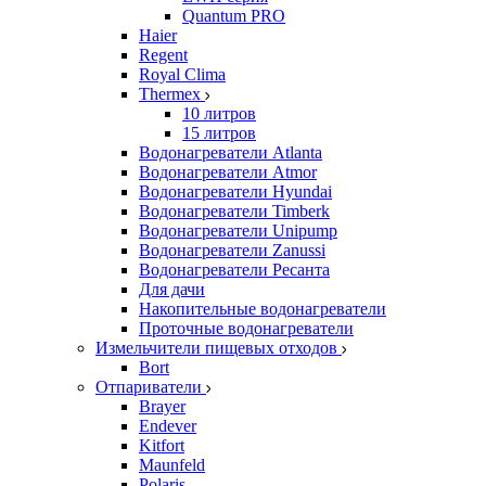
Quantum PRO
Haier
Regent
Royal Clima
Thermex
10 литров
15 литров
Водонагреватели Atlanta
Водонагреватели Atmor
Водонагреватели Hyundai
Водонагреватели Timberk
Водонагреватели Unipump
Водонагреватели Zanussi
Водонагреватели Ресанта
Для дачи
Накопительные водонагреватели
Проточные водонагреватели
Измельчители пищевых отходов
Bort
Отпариватели
Brayer
Endever
Kitfort
Maunfeld
Polaris