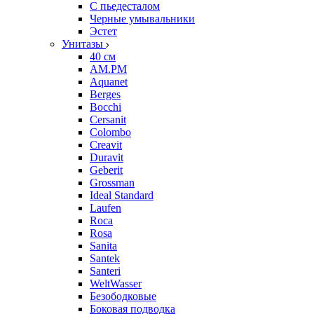
С пьедесталом
Черные умывальники
Эстет
Унитазы
40 см
AM.PM
Aquanet
Berges
Bocchi
Cersanit
Colombo
Creavit
Duravit
Geberit
Grossman
Ideal Standard
Laufen
Roca
Rosa
Sanita
Santek
Santeri
WeltWasser
Безободковые
Боковая подводка