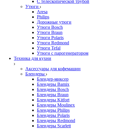
С телескопической трубой
Утюги
Aresa
Philips
Дорожные утюги
Утюги Bosch
Утюги Braun
Утюги Polaris
Утюги Redmond
Утюги Tefal
Утюги с парогенератором
Техника для кухни
Аксессуары для кофемашин
Блендеры
Блендер-миксер
Блендеры Bamix
Блендеры Bosch
Блендеры Braun
Блендеры Kitfort
Блендеры Moulinex
Блендеры Philips
Блендеры Polaris
Блендеры Redmond
Блендеры Scarlett