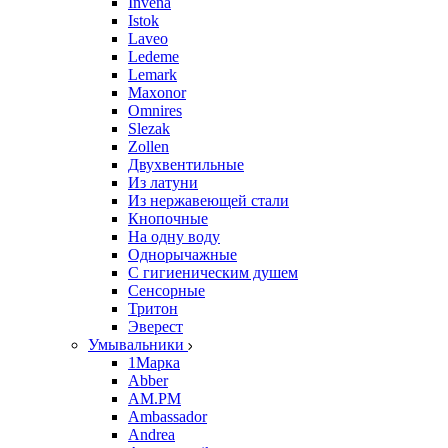
Invena
Istok
Laveo
Ledeme
Lemark
Maxonor
Omnires
Slezak
Zollen
Двухвентильные
Из латуни
Из нержавеющей стали
Кнопочные
На одну воду
Однорычажные
С гигиеническим душем
Сенсорные
Тритон
Эверест
Умывальники
1Марка
Abber
AM.PM
Ambassador
Andrea