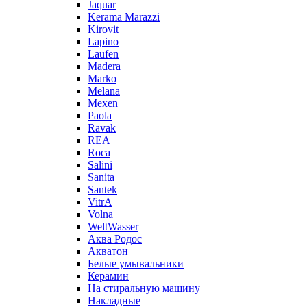
Jaquar
Kerama Marazzi
Kirovit
Lapino
Laufen
Madera
Marko
Melana
Mexen
Paola
Ravak
REA
Roca
Salini
Sanita
Santek
VitrA
Volna
WeltWasser
Аква Родос
Акватон
Белые умывальники
Керамин
На стиральную машину
Накладные