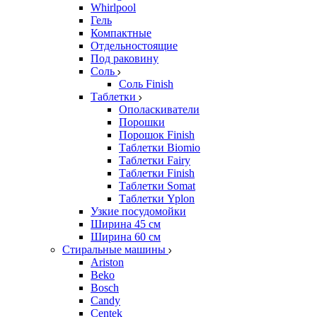
Whirlpool
Гель
Компактные
Отдельностоящие
Под раковину
Соль
Соль Finish
Таблетки
Ополаскиватели
Порошки
Порошок Finish
Таблетки Biomio
Таблетки Fairy
Таблетки Finish
Таблетки Somat
Таблетки Yplon
Узкие посудомойки
Ширина 45 см
Ширина 60 см
Стиральные машины
Ariston
Beko
Bosch
Candy
Centek