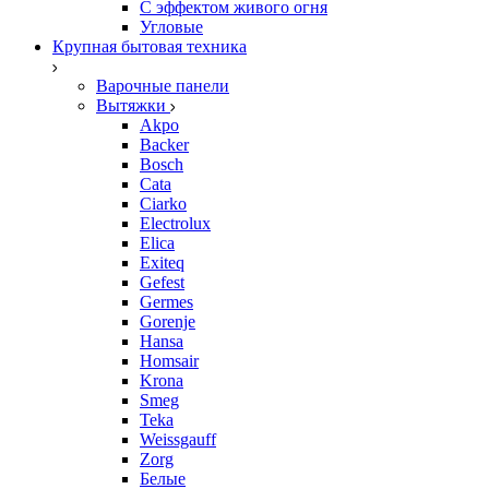
С эффектом живого огня
Угловые
Крупная бытовая техника
Варочные панели
Вытяжки
Akpo
Backer
Bosch
Cata
Ciarko
Electrolux
Elica
Exiteq
Gefest
Germes
Gorenje
Hansa
Homsair
Krona
Smeg
Teka
Weissgauff
Zorg
Белые