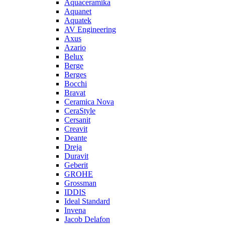
Aquaceramika
Aquanet
Aquatek
AV Engineering
Axus
Azario
Belux
Berge
Berges
Bocchi
Bravat
Ceramica Nova
CeraStyle
Cersanit
Creavit
Deante
Dreja
Duravit
Geberit
GROHE
Grossman
IDDIS
Ideal Standard
Invena
Jacob Delafon