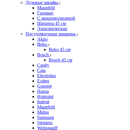
Духовые шкафы
Maunfeld
Газовые
С микроволновкой
Ширина 45 см
Электрические
Посудомоечные машины
Akpo
Beko
Beko 45 см
Bosch
Bosch 45 см
Candy
Cata
Electrolux
Exiteq
Gorenje
Hansa
Hotpoint
Indesit
Maunfeld
Midea
Samsung
Siemens
Weissgauff