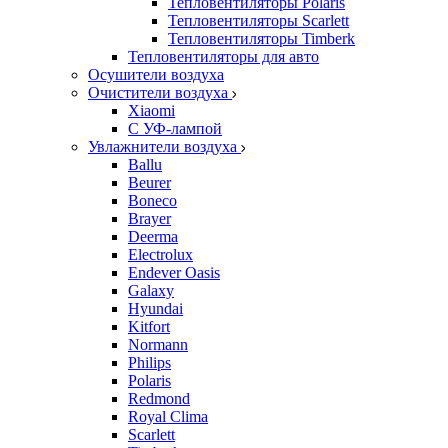
Тепловентиляторы Polaris
Тепловентиляторы Scarlett
Тепловентиляторы Timberk
Тепловентиляторы для авто
Осушители воздуха
Очистители воздуха
Xiaomi
С УФ-лампой
Увлажнители воздуха
Ballu
Beurer
Boneco
Brayer
Deerma
Electrolux
Endever Oasis
Galaxy
Hyundai
Kitfort
Normann
Philips
Polaris
Redmond
Royal Clima
Scarlett