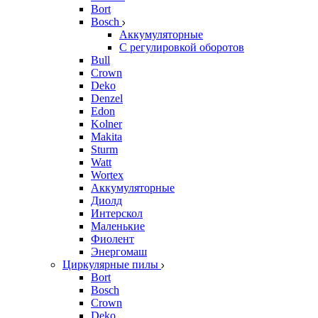
Bort
Bosch
Аккумуляторные
С регулировкой оборотов
Bull
Crown
Deko
Denzel
Edon
Kolner
Makita
Sturm
Watt
Wortex
Аккумуляторные
Диолд
Интерскол
Маленькие
Фиолент
Энергомаш
Циркулярные пилы
Bort
Bosch
Crown
Deko