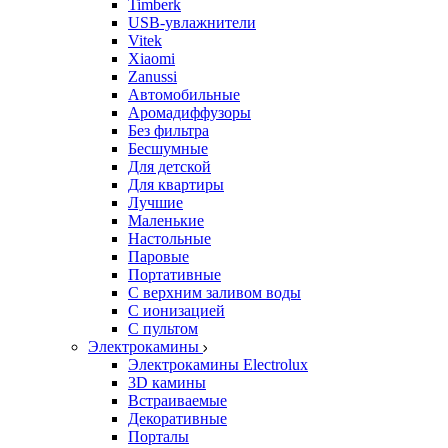
Timberk
USB-увлажнители
Vitek
Xiaomi
Zanussi
Автомобильные
Аромадиффузоры
Без фильтра
Бесшумные
Для детской
Для квартиры
Лучшие
Маленькие
Настольные
Паровые
Портативные
С верхним заливом воды
С ионизацией
С пультом
Электрокамины
Электрокамины Electrolux
3D камины
Встраиваемые
Декоративные
Порталы