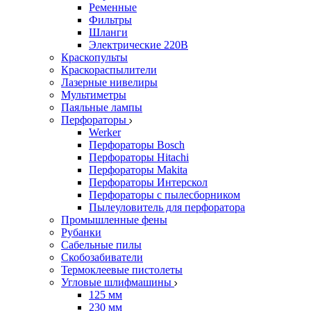
Ременные
Фильтры
Шланги
Электрические 220В
Краскопульты
Краскораспылители
Лазерные нивелиры
Мультиметры
Паяльные лампы
Перфораторы
Werker
Перфораторы Bosch
Перфораторы Hitachi
Перфораторы Makita
Перфораторы Интерскол
Перфораторы с пылесборником
Пылеуловитель для перфоратора
Промышленные фены
Рубанки
Сабельные пилы
Скобозабиватели
Термоклеевые пистолеты
Угловые шлифмашины
125 мм
230 мм