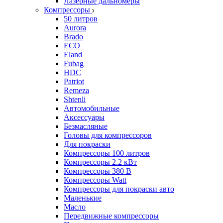
Лазерные дальномеры
Компрессоры
50 литров
Aurora
Brado
ECO
Eland
Fubag
HDC
Patriot
Remeza
Shtenli
Автомобильные
Аксессуары
Безмасляные
Головы для компрессоров
Для покраски
Компрессоры 100 литров
Компрессоры 2.2 кВт
Компрессоры 380 В
Компрессоры Watt
Компрессоры для покраски авто
Маленькие
Масло
Передвижные компрессоры