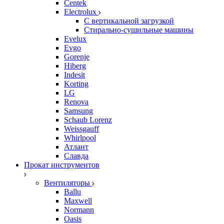
Centek
Electrolux
С вертикальной загрузкой
Стирально-сушильные машины
Evelux
Evgo
Gorenje
Hiberg
Indesit
Korting
LG
Renova
Samsung
Schaub Lorenz
Weissgauff
Whirlpool
Атлант
Славда
Прокат инструментов
Вентиляторы
Ballu
Maxwell
Normann
Oasis