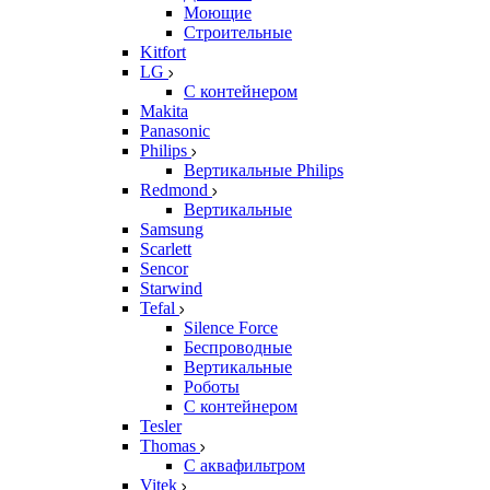
Моющие
Строительные
Kitfort
LG
С контейнером
Makita
Panasonic
Philips
Вертикальные Philips
Redmond
Вертикальные
Samsung
Scarlett
Sencor
Starwind
Tefal
Silence Force
Беспроводные
Вертикальные
Роботы
С контейнером
Tesler
Thomas
С аквафильтром
Vitek