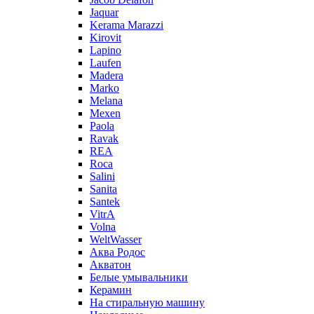
Jaquar
Kerama Marazzi
Kirovit
Lapino
Laufen
Madera
Marko
Melana
Mexen
Paola
Ravak
REA
Roca
Salini
Sanita
Santek
VitrA
Volna
WeltWasser
Аква Родос
Акватон
Белые умывальники
Керамин
На стиральную машину