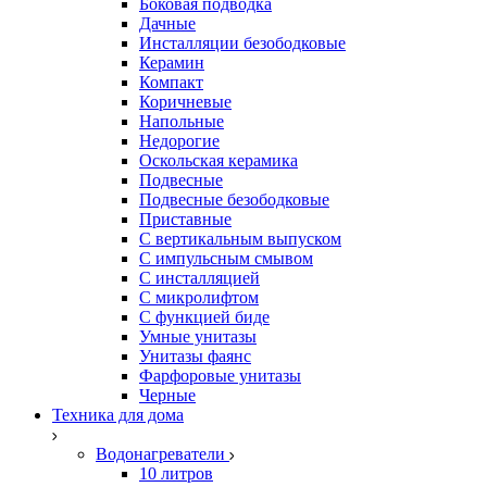
Боковая подводка
Дачные
Инсталляции безободковые
Керамин
Компакт
Коричневые
Напольные
Недорогие
Оскольская керамика
Подвесные
Подвесные безободковые
Приставные
С вертикальным выпуском
С импульсным смывом
С инсталляцией
С микролифтом
С функцией биде
Умные унитазы
Унитазы фаянс
Фарфоровые унитазы
Черные
Техника для дома
Водонагреватели
10 литров