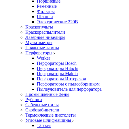
Поршневые
Ременные
Фильтры
Шланги
Электрические 220В
Краскопульты
Краскораспылители
Лазерные нивелиры
Мультиметры
Паяльные лампы
Перфораторы
Werker
Перфораторы Bosch
Перфораторы Hitachi
Перфораторы Makita
Перфораторы Интерскол
Перфораторы с пылесборником
Пылеуловитель для перфоратора
Промышленные фены
Рубанки
Сабельные пилы
Скобозабиватели
Термоклеевые пистолеты
Угловые шлифмашины
125 мм