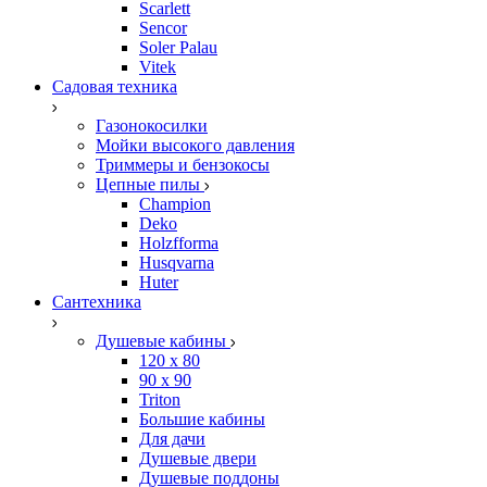
Scarlett
Sencor
Soler Palau
Vitek
Садовая техника
Газонокосилки
Мойки высокого давления
Триммеры и бензокосы
Цепные пилы
Champion
Deko
Holzfforma
Husqvarna
Huter
Сантехника
Душевые кабины
120 x 80
90 х 90
Triton
Большие кабины
Для дачи
Душевые двери
Душевые поддоны