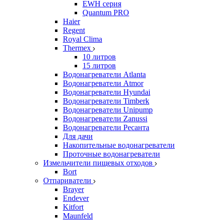
EWH серия
Quantum PRO
Haier
Regent
Royal Clima
Thermex
10 литров
15 литров
Водонагреватели Atlanta
Водонагреватели Atmor
Водонагреватели Hyundai
Водонагреватели Timberk
Водонагреватели Unipump
Водонагреватели Zanussi
Водонагреватели Ресанта
Для дачи
Накопительные водонагреватели
Проточные водонагреватели
Измельчители пищевых отходов
Bort
Отпариватели
Brayer
Endever
Kitfort
Maunfeld