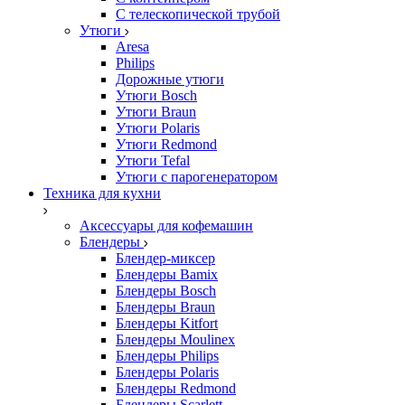
С телескопической трубой
Утюги
Aresa
Philips
Дорожные утюги
Утюги Bosch
Утюги Braun
Утюги Polaris
Утюги Redmond
Утюги Tefal
Утюги с парогенератором
Техника для кухни
Аксессуары для кофемашин
Блендеры
Блендер-миксер
Блендеры Bamix
Блендеры Bosch
Блендеры Braun
Блендеры Kitfort
Блендеры Moulinex
Блендеры Philips
Блендеры Polaris
Блендеры Redmond
Блендеры Scarlett