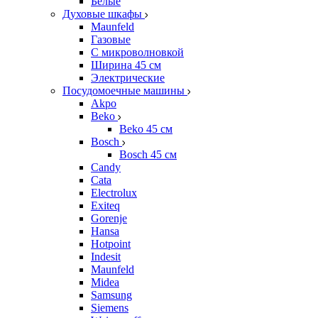
Белые
Духовые шкафы
Maunfeld
Газовые
С микроволновкой
Ширина 45 см
Электрические
Посудомоечные машины
Akpo
Beko
Beko 45 см
Bosch
Bosch 45 см
Candy
Cata
Electrolux
Exiteq
Gorenje
Hansa
Hotpoint
Indesit
Maunfeld
Midea
Samsung
Siemens