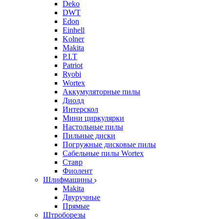
Deko
DWT
Edon
Einhell
Kolner
Makita
P.I.T
Patriot
Ryobi
Wortex
Аккумуляторные пилы
Диолд
Интерскол
Мини циркулярки
Настольные пилы
Пильные диски
Погружные дисковые пилы
Сабельные пилы Wortex
Ставр
Фиолент
Шлифмашины
Makita
Двуручные
Прямые
Штроборезы