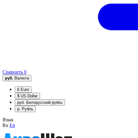
Сравнить
0
руб.
Валюта
€
Euro
$
US Dollar
руб.
Белорусский рубль
р.
Рубль
Язык
Ru
En