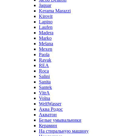
Jaquar
Kerama Marazzi
Kirovit
Lapino
Laufen
Madera
Marko
Melana
Mexen
Paola
Ravak
REA
Roca
Salini
Sanita
Santek
VitrA
Volna
WeltWasser
Аква Родос
Акватон
Белые умывальники
Керамин
На стиральную машину