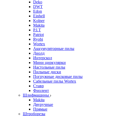
Deko
DWT
Edon
Einhell
Kolner
Makita
P.I.T
Patriot
Ryobi
Wortex
Аккумуляторные пилы
Диолд
Интерскол
Мини циркулярки
Настольные пилы
Пильные диски
Погружные дисковые пилы
Сабельные пилы Wortex
Ставр
Фиолент
Шлифмашины
Makita
Двуручные
Прямые
Штроборезы