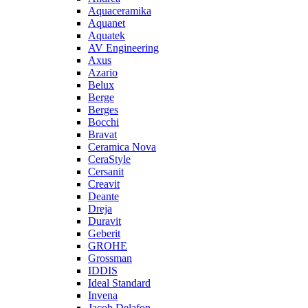
Aquaceramika
Aquanet
Aquatek
AV Engineering
Axus
Azario
Belux
Berge
Berges
Bocchi
Bravat
Ceramica Nova
CeraStyle
Cersanit
Creavit
Deante
Dreja
Duravit
Geberit
GROHE
Grossman
IDDIS
Ideal Standard
Invena
Jacob Delafon