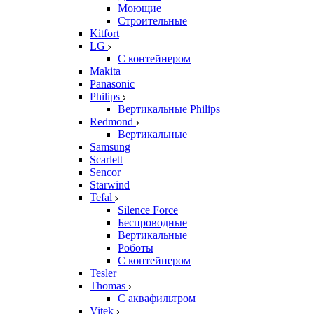
Моющие
Строительные
Kitfort
LG
С контейнером
Makita
Panasonic
Philips
Вертикальные Philips
Redmond
Вертикальные
Samsung
Scarlett
Sencor
Starwind
Tefal
Silence Force
Беспроводные
Вертикальные
Роботы
С контейнером
Tesler
Thomas
С аквафильтром
Vitek