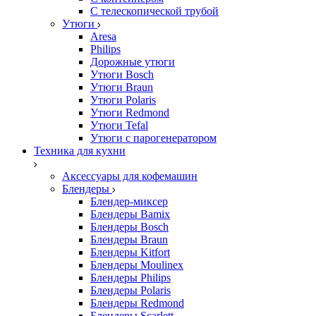
С телескопической трубой
Утюги
Aresa
Philips
Дорожные утюги
Утюги Bosch
Утюги Braun
Утюги Polaris
Утюги Redmond
Утюги Tefal
Утюги с парогенератором
Техника для кухни
Аксессуары для кофемашин
Блендеры
Блендер-миксер
Блендеры Bamix
Блендеры Bosch
Блендеры Braun
Блендеры Kitfort
Блендеры Moulinex
Блендеры Philips
Блендеры Polaris
Блендеры Redmond
Блендеры Scarlett