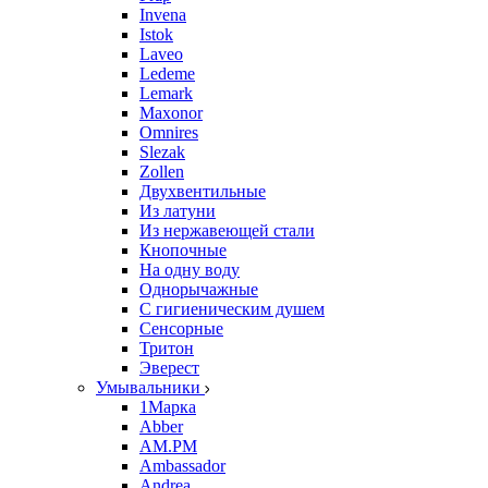
Invena
Istok
Laveo
Ledeme
Lemark
Maxonor
Omnires
Slezak
Zollen
Двухвентильные
Из латуни
Из нержавеющей стали
Кнопочные
На одну воду
Однорычажные
С гигиеническим душем
Сенсорные
Тритон
Эверест
Умывальники
1Марка
Abber
AM.PM
Ambassador
Andrea