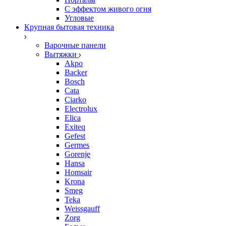
С эффектом живого огня
Угловые
Крупная бытовая техника
Варочные панели
Вытяжки
Akpo
Backer
Bosch
Cata
Ciarko
Electrolux
Elica
Exiteq
Gefest
Germes
Gorenje
Hansa
Homsair
Krona
Smeg
Teka
Weissgauff
Zorg