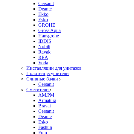
Cersanit
Deante
Ekko
Esko
GROHE
Gross Aqua
Hansgrohe
IDDIS
Nobili
Ravak
REA
Voda
Инсталляции для унитазов
Полотенцесушители
Сливные бачки
Cersanit
Смесители
AM.PM
Armatura
Bravat
Cersanit
Deante
Esko
Fashun
Frap