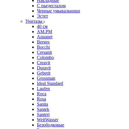
Накладные
С пьедесталом
Черные умывальники
Эстет
Унитазы
40 см
AM.PM
Aquanet
Berges
Bocchi
Cersanit
Colombo
Creavit
Duravit
Geberit
Grossman
Ideal Standard
Laufen
Roca
Rosa
Sanita
Santek
Santeri
WeltWasser
Безободковые