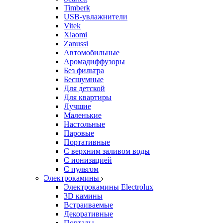
Timberk
USB-увлажнители
Vitek
Xiaomi
Zanussi
Автомобильные
Аромадиффузоры
Без фильтра
Бесшумные
Для детской
Для квартиры
Лучшие
Маленькие
Настольные
Паровые
Портативные
С верхним заливом воды
С ионизацией
С пультом
Электрокамины
Электрокамины Electrolux
3D камины
Встраиваемые
Декоративные
Порталы