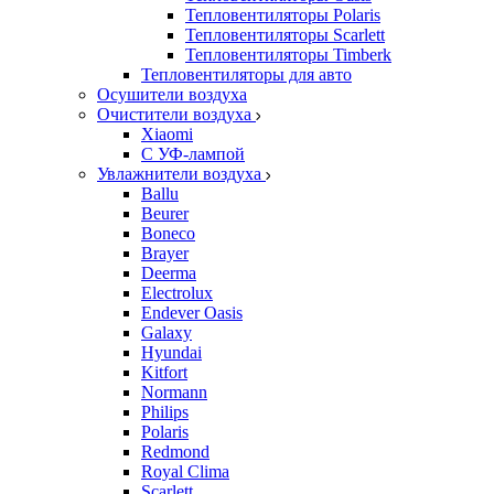
Тепловентиляторы Polaris
Тепловентиляторы Scarlett
Тепловентиляторы Timberk
Тепловентиляторы для авто
Осушители воздуха
Очистители воздуха
Xiaomi
С УФ-лампой
Увлажнители воздуха
Ballu
Beurer
Boneco
Brayer
Deerma
Electrolux
Endever Oasis
Galaxy
Hyundai
Kitfort
Normann
Philips
Polaris
Redmond
Royal Clima
Scarlett