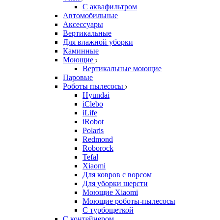
С аквафильтром
Автомобильные
Аксессуары
Вертикальные
Для влажной уборки
Каминные
Моющие
Вертикальные моющие
Паровые
Роботы пылесосы
Hyundai
iClebo
iLife
iRobot
Polaris
Redmond
Roborock
Tefal
Xiaomi
Для ковров с ворсом
Для уборки шерсти
Моющие Xiaomi
Моющие роботы-пылесосы
С турбощеткой
С контейнером