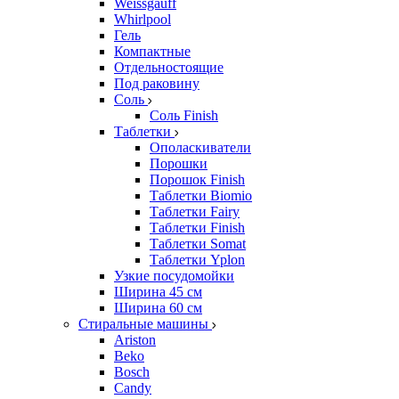
Weissgauff
Whirlpool
Гель
Компактные
Отдельностоящие
Под раковину
Соль
Соль Finish
Таблетки
Ополаскиватели
Порошки
Порошок Finish
Таблетки Biomio
Таблетки Fairy
Таблетки Finish
Таблетки Somat
Таблетки Yplon
Узкие посудомойки
Ширина 45 см
Ширина 60 см
Стиральные машины
Ariston
Beko
Bosch
Candy