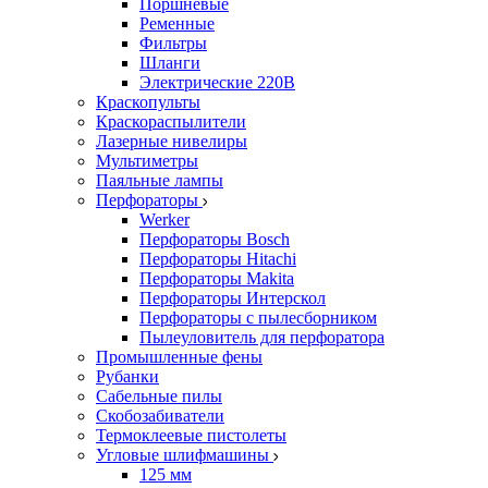
Поршневые
Ременные
Фильтры
Шланги
Электрические 220В
Краскопульты
Краскораспылители
Лазерные нивелиры
Мультиметры
Паяльные лампы
Перфораторы
Werker
Перфораторы Bosch
Перфораторы Hitachi
Перфораторы Makita
Перфораторы Интерскол
Перфораторы с пылесборником
Пылеуловитель для перфоратора
Промышленные фены
Рубанки
Сабельные пилы
Скобозабиватели
Термоклеевые пистолеты
Угловые шлифмашины
125 мм