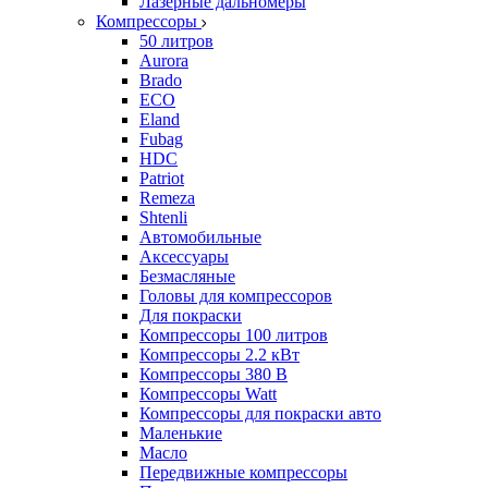
Лазерные дальномеры
Компрессоры
50 литров
Aurora
Brado
ECO
Eland
Fubag
HDC
Patriot
Remeza
Shtenli
Автомобильные
Аксессуары
Безмасляные
Головы для компрессоров
Для покраски
Компрессоры 100 литров
Компрессоры 2.2 кВт
Компрессоры 380 В
Компрессоры Watt
Компрессоры для покраски авто
Маленькие
Масло
Передвижные компрессоры