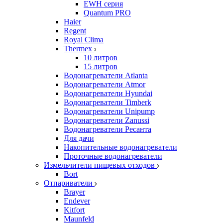
EWH серия
Quantum PRO
Haier
Regent
Royal Clima
Thermex
10 литров
15 литров
Водонагреватели Atlanta
Водонагреватели Atmor
Водонагреватели Hyundai
Водонагреватели Timberk
Водонагреватели Unipump
Водонагреватели Zanussi
Водонагреватели Ресанта
Для дачи
Накопительные водонагреватели
Проточные водонагреватели
Измельчители пищевых отходов
Bort
Отпариватели
Brayer
Endever
Kitfort
Maunfeld