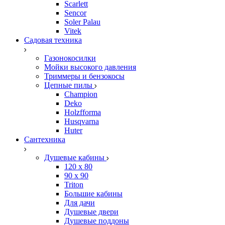
Scarlett
Sencor
Soler Palau
Vitek
Садовая техника
Газонокосилки
Мойки высокого давления
Триммеры и бензокосы
Цепные пилы
Champion
Deko
Holzfforma
Husqvarna
Huter
Сантехника
Душевые кабины
120 x 80
90 х 90
Triton
Большие кабины
Для дачи
Душевые двери
Душевые поддоны