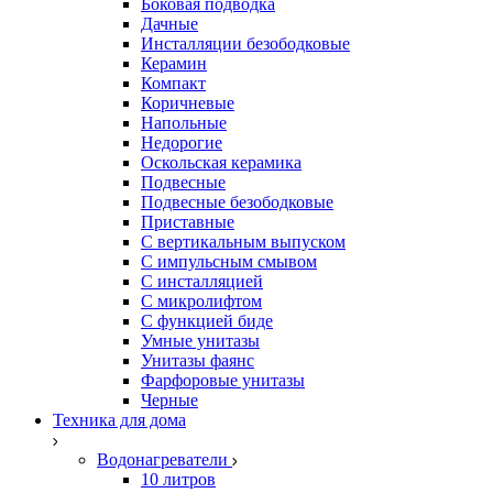
Боковая подводка
Дачные
Инсталляции безободковые
Керамин
Компакт
Коричневые
Напольные
Недорогие
Оскольская керамика
Подвесные
Подвесные безободковые
Приставные
С вертикальным выпуском
С импульсным смывом
С инсталляцией
С микролифтом
С функцией биде
Умные унитазы
Унитазы фаянс
Фарфоровые унитазы
Черные
Техника для дома
Водонагреватели
10 литров