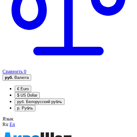
Сравнить
0
руб.
Валюта
€
Euro
$
US Dollar
руб.
Белорусский рубль
р.
Рубль
Язык
Ru
En