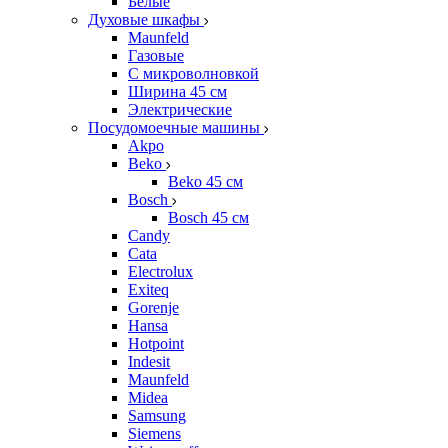
Белые
Духовые шкафы
Maunfeld
Газовые
С микроволновкой
Ширина 45 см
Электрические
Посудомоечные машины
Akpo
Beko
Beko 45 см
Bosch
Bosch 45 см
Candy
Cata
Electrolux
Exiteq
Gorenje
Hansa
Hotpoint
Indesit
Maunfeld
Midea
Samsung
Siemens