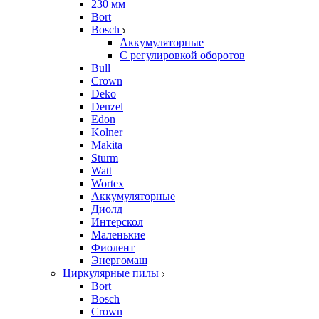
230 мм
Bort
Bosch
Аккумуляторные
С регулировкой оборотов
Bull
Crown
Deko
Denzel
Edon
Kolner
Makita
Sturm
Watt
Wortex
Аккумуляторные
Диолд
Интерскол
Маленькие
Фиолент
Энергомаш
Циркулярные пилы
Bort
Bosch
Crown