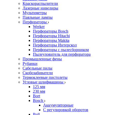
Краскораспылители
Лазерные нивелиры
Мультиметры
Паяльные лампы
Перфораторы
Werker
Перфораторы Bosch
Перфораторы Hitachi
Перфораторы Makita
Перфораторы Интерскол
Перфораторы с пылесборником
Пылеуловитель для перфоратора
Промышленные фены
Рубанки
Сабельные пилы
Скобозабиватели
Термоклеевые пистолеты
Угловые шлифмашины
125 мм
230 мм
Bort
Bosch
Аккумуляторные
С регулировкой оборотов
Bull