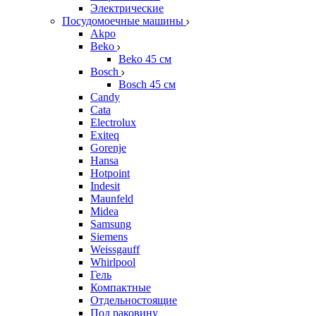
Электрические
Посудомоечные машины
Akpo
Beko
Beko 45 см
Bosch
Bosch 45 см
Candy
Cata
Electrolux
Exiteq
Gorenje
Hansa
Hotpoint
Indesit
Maunfeld
Midea
Samsung
Siemens
Weissgauff
Whirlpool
Гель
Компактные
Отдельностоящие
Под раковину