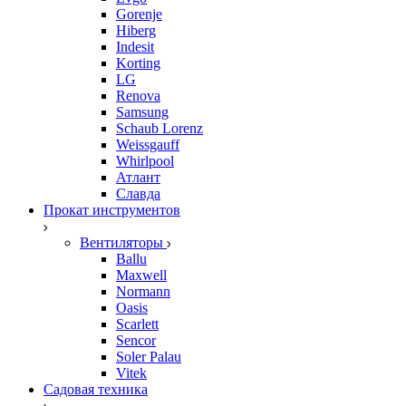
Gorenje
Hiberg
Indesit
Korting
LG
Renova
Samsung
Schaub Lorenz
Weissgauff
Whirlpool
Атлант
Славда
Прокат инструментов
Вентиляторы
Ballu
Maxwell
Normann
Oasis
Scarlett
Sencor
Soler Palau
Vitek
Садовая техника