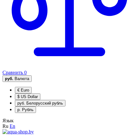
Сравнить
0
руб.
Валюта
€
Euro
$
US Dollar
руб.
Белорусский рубль
р.
Рубль
Язык
Ru
En