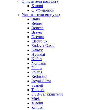
Очистители воздуха
Xiaomi
С УФ-лампой
Увлажнители воздуха
Ballu
Beurer
Boneco
Brayer
Deerma
Electrolux
Endever Oasis
Galaxy
Hyundai
Kitfort
Normann
Philips
Polaris
Redmond
Royal Clima
Scarlett
Timberk
USB-увлажнители
Vitek
Xiaomi
Zanussi