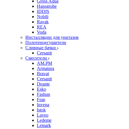
Gross Aqua
Hansgrohe
IDDIS
Nobili
Ravak
REA
Voda
Инсталляции для унитазов
Полотенцесушители
Сливные бачки
Cersanit
Смесители
AM.PM
Armatura
Bravat
Cersanit
Deante
Esko
Fashun
Frap
Invena
Istok
Laveo
Ledeme
Lemark