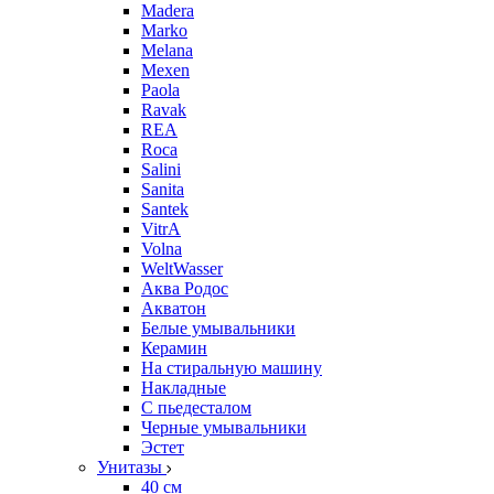
Madera
Marko
Melana
Mexen
Paola
Ravak
REA
Roca
Salini
Sanita
Santek
VitrA
Volna
WeltWasser
Аква Родос
Акватон
Белые умывальники
Керамин
На стиральную машину
Накладные
С пьедесталом
Черные умывальники
Эстет
Унитазы
40 см