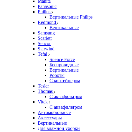
Makita
Panasonic
Philips
Вертикальные Philips
Redmond
Вертикальные
Samsung
Scarlett
Sencor
Starwind
Tefal
Silence Force
Беспроводные
Вертикальные
Роботы
С контейнером
Tesler
Thomas
С аквафильтром
Vitek
С аквафильтром
Автомобильные
Аксессуары
Вертикальные
Для влажной уборки