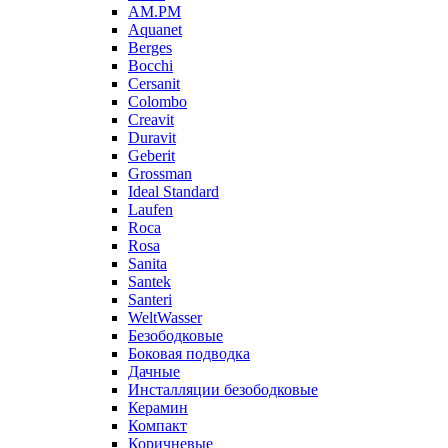
AM.PM
Aquanet
Berges
Bocchi
Cersanit
Colombo
Creavit
Duravit
Geberit
Grossman
Ideal Standard
Laufen
Roca
Rosa
Sanita
Santek
Santeri
WeltWasser
Безободковые
Боковая подводка
Дачные
Инсталляции безободковые
Керамин
Компакт
Коричневые