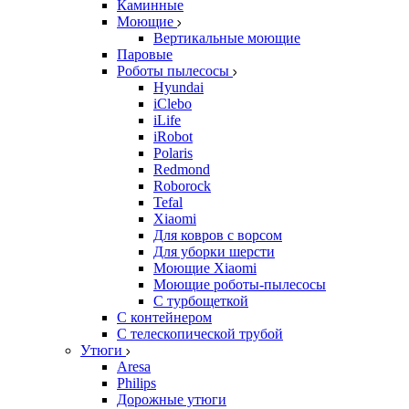
Каминные
Моющие
Вертикальные моющие
Паровые
Роботы пылесосы
Hyundai
iClebo
iLife
iRobot
Polaris
Redmond
Roborock
Tefal
Xiaomi
Для ковров с ворсом
Для уборки шерсти
Моющие Xiaomi
Моющие роботы-пылесосы
С турбощеткой
С контейнером
С телескопической трубой
Утюги
Aresa
Philips
Дорожные утюги