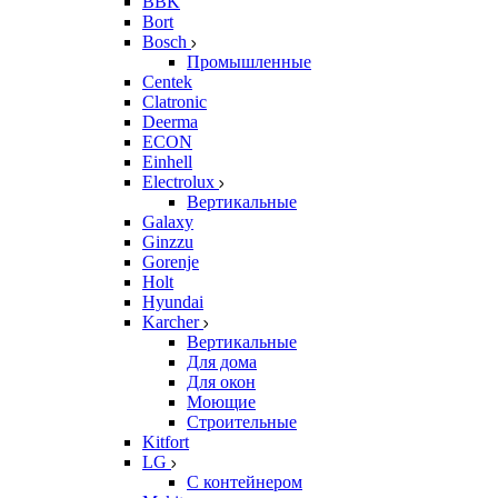
BBK
Bort
Bosch
Промышленные
Centek
Clatronic
Deerma
ECON
Einhell
Electrolux
Вертикальные
Galaxy
Ginzzu
Gorenje
Holt
Hyundai
Karcher
Вертикальные
Для дома
Для окон
Моющие
Строительные
Kitfort
LG
С контейнером