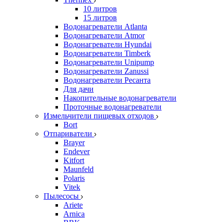
10 литров
15 литров
Водонагреватели Atlanta
Водонагреватели Atmor
Водонагреватели Hyundai
Водонагреватели Timberk
Водонагреватели Unipump
Водонагреватели Zanussi
Водонагреватели Ресанта
Для дачи
Накопительные водонагреватели
Проточные водонагреватели
Измельчители пищевых отходов
Bort
Отпариватели
Brayer
Endever
Kitfort
Maunfeld
Polaris
Vitek
Пылесосы
Ariete
Arnica