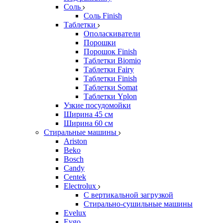
Соль
Соль Finish
Таблетки
Ополаскиватели
Порошки
Порошок Finish
Таблетки Biomio
Таблетки Fairy
Таблетки Finish
Таблетки Somat
Таблетки Yplon
Узкие посудомойки
Ширина 45 см
Ширина 60 см
Стиральные машины
Ariston
Beko
Bosch
Candy
Centek
Electrolux
С вертикальной загрузкой
Стирально-сушильные машины
Evelux
Evgo