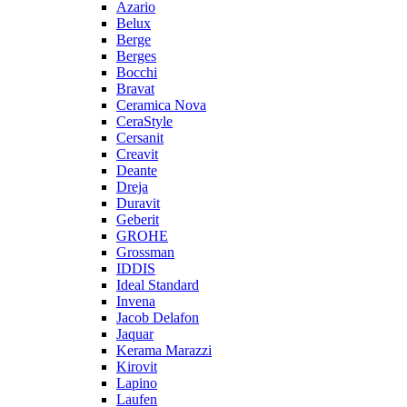
Azario
Belux
Berge
Berges
Bocchi
Bravat
Ceramica Nova
CeraStyle
Cersanit
Creavit
Deante
Dreja
Duravit
Geberit
GROHE
Grossman
IDDIS
Ideal Standard
Invena
Jacob Delafon
Jaquar
Kerama Marazzi
Kirovit
Lapino
Laufen