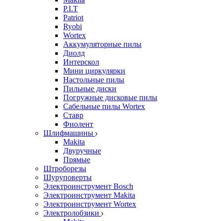
P.I.T
Patriot
Ryobi
Wortex
Аккумуляторные пилы
Диолд
Интерскол
Мини циркулярки
Настольные пилы
Пильные диски
Погружные дисковые пилы
Сабельные пилы Wortex
Ставр
Фиолент
Шлифмашины
Makita
Двуручные
Прямые
Штроборезы
Шуруповерты
Электроинструмент Bosch
Электроинструмент Makita
Электроинструмент Wortex
Электролобзики