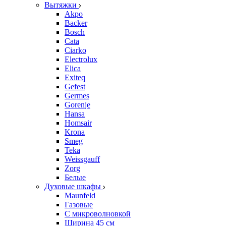
Вытяжки
Akpo
Backer
Bosch
Cata
Ciarko
Electrolux
Elica
Exiteq
Gefest
Germes
Gorenje
Hansa
Homsair
Krona
Smeg
Teka
Weissgauff
Zorg
Белые
Духовые шкафы
Maunfeld
Газовые
С микроволновкой
Ширина 45 см