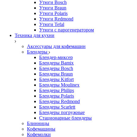
Утюги Bosch
Утюги Braun
Утюги Polaris
Утюги Redmond
Утюги Tefal
Утюги с парогенератором
Техника для кухни
Аксессуары для кофемашин
Блендеры
Блендер-миксер
Блендеры Bamix
Блендеры Bosch
Блендеры Braun
Блендеры Kitfort
Блендеры Moulinex
Блендеры Philips
Блендеры Polaris
Блендеры Redmond
Блендеры Scarlett
Блендеры погружные
Стационарные блендеры
Блинницы
Кофемашины
Кофемолки