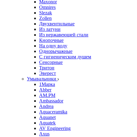
Maxonor
Omnires
Slezak
Zollen
Двухвентильные
Из латуни
Из нержавеющей стали
Кнопочные
На одну воду
Однорычажные
С гигиеническим душем
Сенсорные
Тритон
Эверест
Умывальники
1Марка
Abber
AM.PM
Ambassador
Andrea
Aquaceramika
Aquanet
Aquatek
AV Engineering
Axus