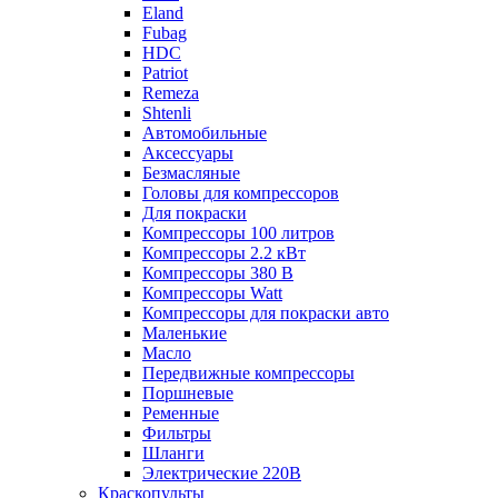
Eland
Fubag
HDC
Patriot
Remeza
Shtenli
Автомобильные
Аксессуары
Безмасляные
Головы для компрессоров
Для покраски
Компрессоры 100 литров
Компрессоры 2.2 кВт
Компрессоры 380 В
Компрессоры Watt
Компрессоры для покраски авто
Маленькие
Масло
Передвижные компрессоры
Поршневые
Ременные
Фильтры
Шланги
Электрические 220В
Краскопульты