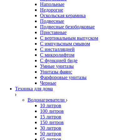
Напольные
Недорогие
Оскольская керамика
Подвесные
Подвесные безободковые
Приставные
С вертикальным выпуском
С импульсным смывом
С инсталляцией
С микролифтом
С функцией биде
Умные унитазы
Унитазы фаянс
Фарфоровые унитазы
Черные
Техника для дома
Водонагреватели
10 литров
100 литров
15 литров
150 литров
30 литров
50 литров
65 литров