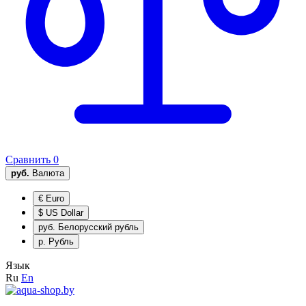
Сравнить
0
руб.
Валюта
€
Euro
$
US Dollar
руб.
Белорусский рубль
р.
Рубль
Язык
Ru
En