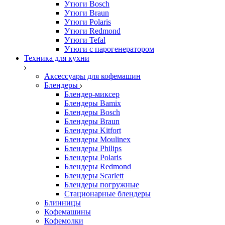
Утюги Bosch
Утюги Braun
Утюги Polaris
Утюги Redmond
Утюги Tefal
Утюги с парогенератором
Техника для кухни
Аксессуары для кофемашин
Блендеры
Блендер-миксер
Блендеры Bamix
Блендеры Bosch
Блендеры Braun
Блендеры Kitfort
Блендеры Moulinex
Блендеры Philips
Блендеры Polaris
Блендеры Redmond
Блендеры Scarlett
Блендеры погружные
Стационарные блендеры
Блинницы
Кофемашины
Кофемолки