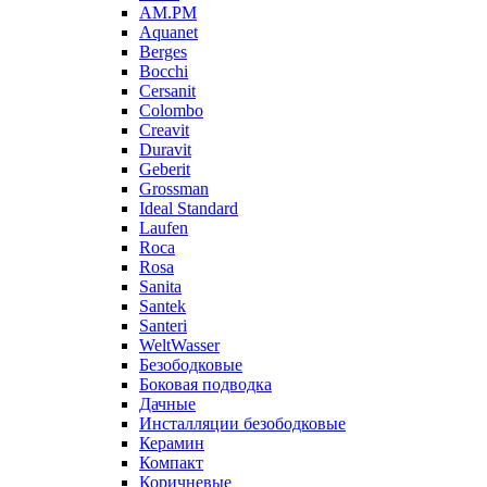
AM.PM
Aquanet
Berges
Bocchi
Cersanit
Colombo
Creavit
Duravit
Geberit
Grossman
Ideal Standard
Laufen
Roca
Rosa
Sanita
Santek
Santeri
WeltWasser
Безободковые
Боковая подводка
Дачные
Инсталляции безободковые
Керамин
Компакт
Коричневые