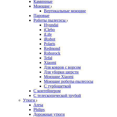
Каминные
Моющие
Вертикальные моющие
Паровые
Роботы пылесосы
Hyundai
iClebo
iLife
iRobot
Polaris
Redmond
Roborock
Tefal
Xiaomi
Для ковров с ворсом
Для уборки шерсти
Моющие Xiaomi
Моющие роботы-пылесосы
С турбощеткой
С контейнером
С телескопической трубой
Утюги
Aresa
Philips
Дорожные утюги