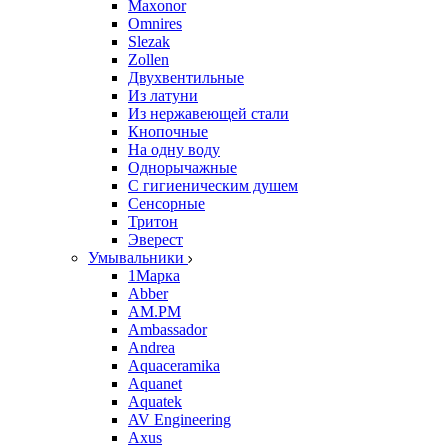
Maxonor
Omnires
Slezak
Zollen
Двухвентильные
Из латуни
Из нержавеющей стали
Кнопочные
На одну воду
Однорычажные
С гигиеническим душем
Сенсорные
Тритон
Эверест
Умывальники
1Марка
Abber
AM.PM
Ambassador
Andrea
Aquaceramika
Aquanet
Aquatek
AV Engineering
Axus