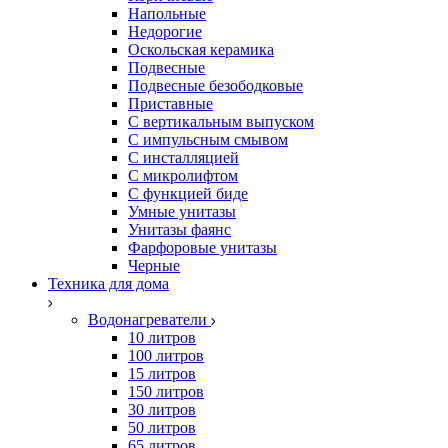
Напольные
Недорогие
Оскольская керамика
Подвесные
Подвесные безободковые
Приставные
С вертикальным выпуском
С импульсным смывом
С инсталляцией
С микролифтом
С функцией биде
Умные унитазы
Унитазы фаянс
Фарфоровые унитазы
Черные
Техника для дома
Водонагреватели
10 литров
100 литров
15 литров
150 литров
30 литров
50 литров
65 литров