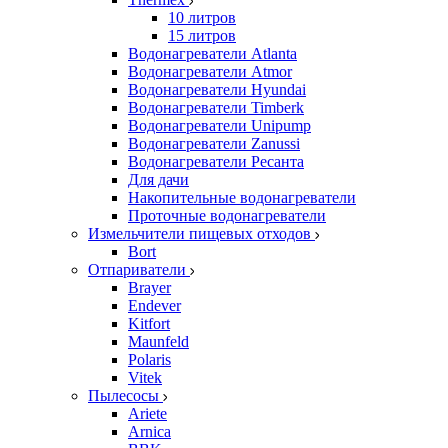
10 литров
15 литров
Водонагреватели Atlanta
Водонагреватели Atmor
Водонагреватели Hyundai
Водонагреватели Timberk
Водонагреватели Unipump
Водонагреватели Zanussi
Водонагреватели Ресанта
Для дачи
Накопительные водонагреватели
Проточные водонагреватели
Измельчители пищевых отходов
Bort
Отпариватели
Brayer
Endever
Kitfort
Maunfeld
Polaris
Vitek
Пылесосы
Ariete
Arnica