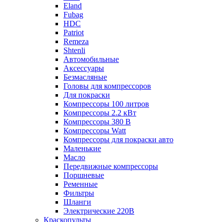
Eland
Fubag
HDC
Patriot
Remeza
Shtenli
Автомобильные
Аксессуары
Безмасляные
Головы для компрессоров
Для покраски
Компрессоры 100 литров
Компрессоры 2.2 кВт
Компрессоры 380 В
Компрессоры Watt
Компрессоры для покраски авто
Маленькие
Масло
Передвижные компрессоры
Поршневые
Ременные
Фильтры
Шланги
Электрические 220В
Краскопульты