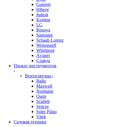
Gorenje
Hiberg
Indesit
Korting
LG
Renova
Samsung
Schaub Lorenz
Weissgauff
Whirlpool
Атлант
Славда
Прокат инструментов
Вентиляторы
Ballu
Maxwell
Normann
Oasis
Scarlett
Sencor
Soler Palau
Vitek
Садовая техника