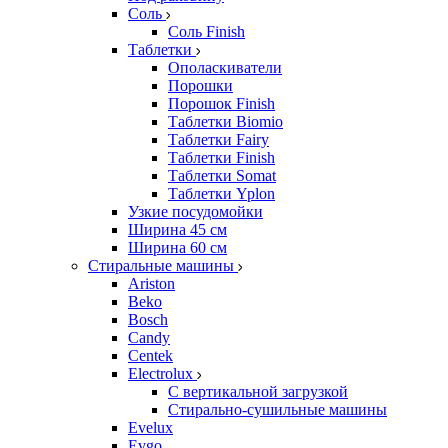
Соль
Соль Finish
Таблетки
Ополаскиватели
Порошки
Порошок Finish
Таблетки Biomio
Таблетки Fairy
Таблетки Finish
Таблетки Somat
Таблетки Yplon
Узкие посудомойки
Ширина 45 см
Ширина 60 см
Стиральные машины
Ariston
Beko
Bosch
Candy
Centek
Electrolux
С вертикальной загрузкой
Стирально-сушильные машины
Evelux
Evgo