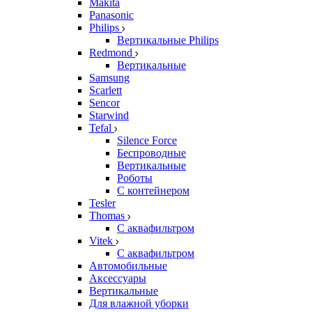
Makita
Panasonic
Philips
Вертикальные Philips
Redmond
Вертикальные
Samsung
Scarlett
Sencor
Starwind
Tefal
Silence Force
Беспроводные
Вертикальные
Роботы
С контейнером
Tesler
Thomas
С аквафильтром
Vitek
С аквафильтром
Автомобильные
Аксессуары
Вертикальные
Для влажной уборки