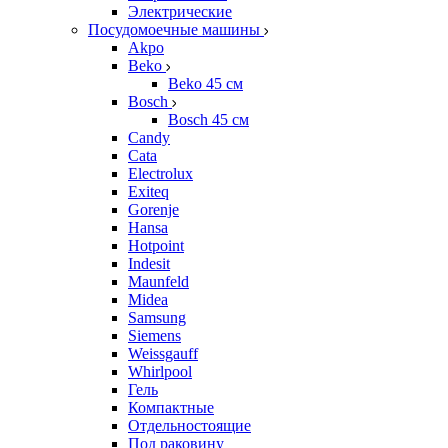
Электрические
Посудомоечные машины
Akpo
Beko
Beko 45 см
Bosch
Bosch 45 см
Candy
Cata
Electrolux
Exiteq
Gorenje
Hansa
Hotpoint
Indesit
Maunfeld
Midea
Samsung
Siemens
Weissgauff
Whirlpool
Гель
Компактные
Отдельностоящие
Под раковину