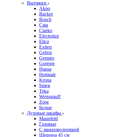
Вытяжки
Akpo
Backer
Bosch
Cata
Ciarko
Electrolux
Elica
Exiteq
Gefest
Germes
Gorenje
Hansa
Homsair
Krona
Smeg
Teka
Weissgauff
Zorg
Белые
Духовые шкафы
Maunfeld
Газовые
С микроволновкой
Ширина 45 см