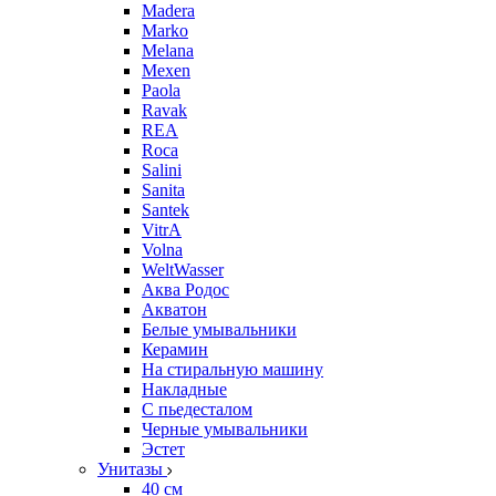
Madera
Marko
Melana
Mexen
Paola
Ravak
REA
Roca
Salini
Sanita
Santek
VitrA
Volna
WeltWasser
Аква Родос
Акватон
Белые умывальники
Керамин
На стиральную машину
Накладные
С пьедесталом
Черные умывальники
Эстет
Унитазы
40 см