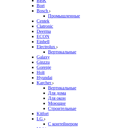
BBK
Bort
Bosch
Промышленные
Centek
Clatronic
Deerma
ECON
Einhell
Electrolux
Вертикальные
Galaxy
Ginzzu
Gorenje
Holt
Hyundai
Karcher
Вертикальные
Для дома
Для окон
Моющие
Строительные
Kitfort
LG
С контейнером