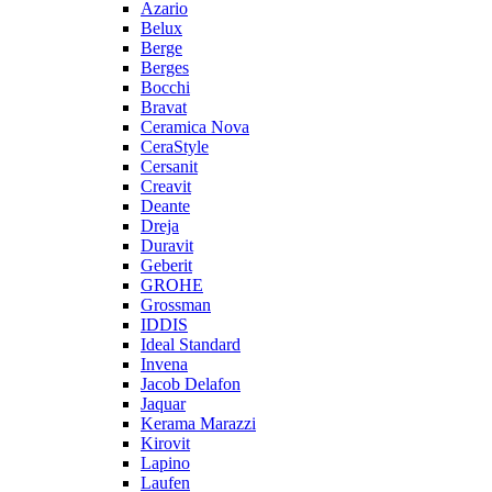
Azario
Belux
Berge
Berges
Bocchi
Bravat
Ceramica Nova
CeraStyle
Cersanit
Creavit
Deante
Dreja
Duravit
Geberit
GROHE
Grossman
IDDIS
Ideal Standard
Invena
Jacob Delafon
Jaquar
Kerama Marazzi
Kirovit
Lapino
Laufen