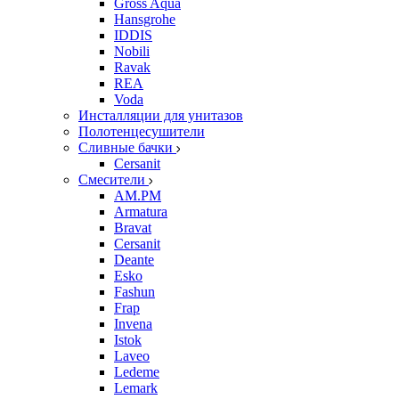
Gross Aqua
Hansgrohe
IDDIS
Nobili
Ravak
REA
Voda
Инсталляции для унитазов
Полотенцесушители
Сливные бачки
Cersanit
Смесители
AM.PM
Armatura
Bravat
Cersanit
Deante
Esko
Fashun
Frap
Invena
Istok
Laveo
Ledeme
Lemark