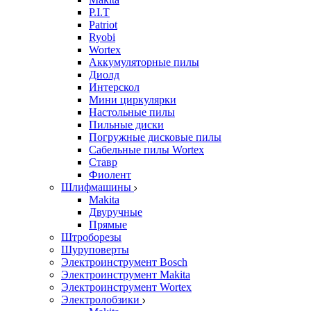
P.I.T
Patriot
Ryobi
Wortex
Аккумуляторные пилы
Диолд
Интерскол
Мини циркулярки
Настольные пилы
Пильные диски
Погружные дисковые пилы
Сабельные пилы Wortex
Ставр
Фиолент
Шлифмашины
Makita
Двуручные
Прямые
Штроборезы
Шуруповерты
Электроинструмент Bosch
Электроинструмент Makita
Электроинструмент Wortex
Электролобзики