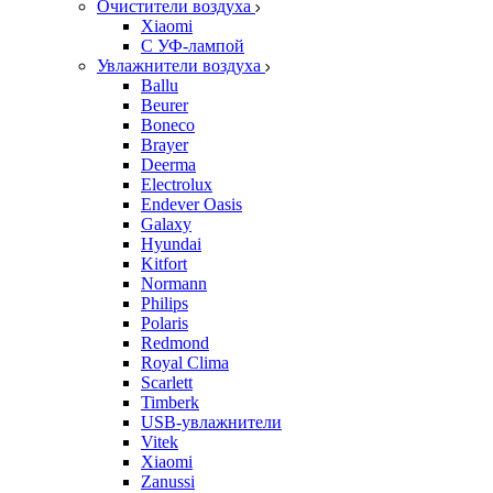
Очистители воздуха
Xiaomi
С УФ-лампой
Увлажнители воздуха
Ballu
Beurer
Boneco
Brayer
Deerma
Electrolux
Endever Oasis
Galaxy
Hyundai
Kitfort
Normann
Philips
Polaris
Redmond
Royal Clima
Scarlett
Timberk
USB-увлажнители
Vitek
Xiaomi
Zanussi