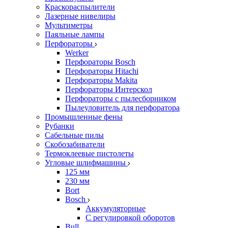
Краскораспылители
Лазерные нивелиры
Мультиметры
Паяльные лампы
Перфораторы
Werker
Перфораторы Bosch
Перфораторы Hitachi
Перфораторы Makita
Перфораторы Интерскол
Перфораторы с пылесборником
Пылеуловитель для перфоратора
Промышленные фены
Рубанки
Сабельные пилы
Скобозабиватели
Термоклеевые пистолеты
Угловые шлифмашины
125 мм
230 мм
Bort
Bosch
Аккумуляторные
С регулировкой оборотов
Bull