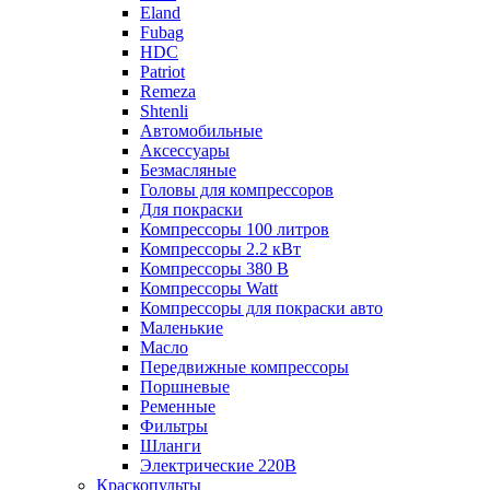
Eland
Fubag
HDC
Patriot
Remeza
Shtenli
Автомобильные
Аксессуары
Безмасляные
Головы для компрессоров
Для покраски
Компрессоры 100 литров
Компрессоры 2.2 кВт
Компрессоры 380 В
Компрессоры Watt
Компрессоры для покраски авто
Маленькие
Масло
Передвижные компрессоры
Поршневые
Ременные
Фильтры
Шланги
Электрические 220В
Краскопульты