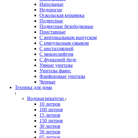
Напольные
Недорогие
Оскольская керамика
Подвесные
Подвесные безободковые
Приставные
С вертикальным выпуском
С импульсным смывом
С инсталляцией
С микролифтом
С функцией биде
Умные унитазы
Унитазы фаянс
Фарфоровые унитазы
Черные
Техника для дома
Водонагреватели
10 литров
100 литров
15 литров
150 литров
30 литров
50 литров
65 литров