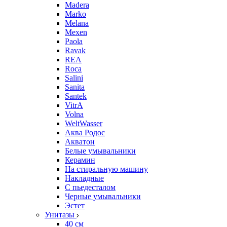
Madera
Marko
Melana
Mexen
Paola
Ravak
REA
Roca
Salini
Sanita
Santek
VitrA
Volna
WeltWasser
Аква Родос
Акватон
Белые умывальники
Керамин
На стиральную машину
Накладные
С пьедесталом
Черные умывальники
Эстет
Унитазы
40 см