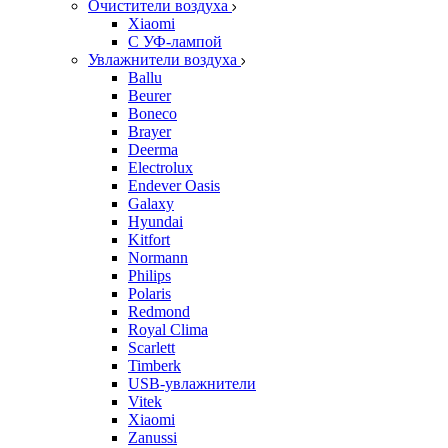
Очистители воздуха
Xiaomi
С УФ-лампой
Увлажнители воздуха
Ballu
Beurer
Boneco
Brayer
Deerma
Electrolux
Endever Oasis
Galaxy
Hyundai
Kitfort
Normann
Philips
Polaris
Redmond
Royal Clima
Scarlett
Timberk
USB-увлажнители
Vitek
Xiaomi
Zanussi