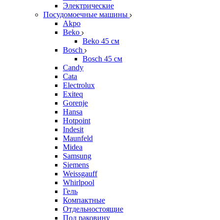
Электрические
Посудомоечные машины
Akpo
Beko
Beko 45 см
Bosch
Bosch 45 см
Candy
Cata
Electrolux
Exiteq
Gorenje
Hansa
Hotpoint
Indesit
Maunfeld
Midea
Samsung
Siemens
Weissgauff
Whirlpool
Гель
Компактные
Отдельностоящие
Под раковину