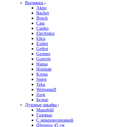
Вытяжки
Akpo
Backer
Bosch
Cata
Ciarko
Electrolux
Elica
Exiteq
Gefest
Germes
Gorenje
Hansa
Homsair
Krona
Smeg
Teka
Weissgauff
Zorg
Белые
Духовые шкафы
Maunfeld
Газовые
С микроволновкой
Ширина 45 см