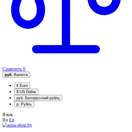
Сравнить
0
руб.
Валюта
€
Euro
$
US Dollar
руб.
Белорусский рубль
р.
Рубль
Язык
Ru
En