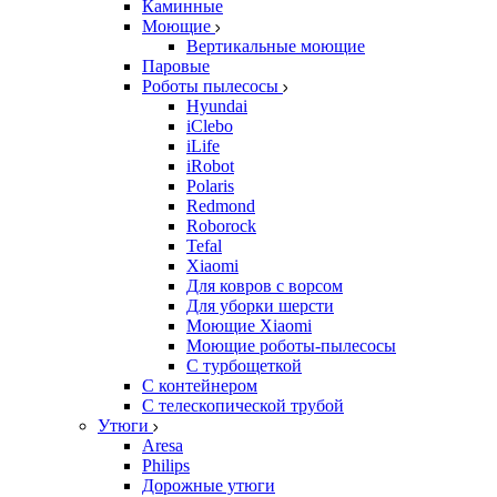
Каминные
Моющие
Вертикальные моющие
Паровые
Роботы пылесосы
Hyundai
iClebo
iLife
iRobot
Polaris
Redmond
Roborock
Tefal
Xiaomi
Для ковров с ворсом
Для уборки шерсти
Моющие Xiaomi
Моющие роботы-пылесосы
С турбощеткой
С контейнером
С телескопической трубой
Утюги
Aresa
Philips
Дорожные утюги