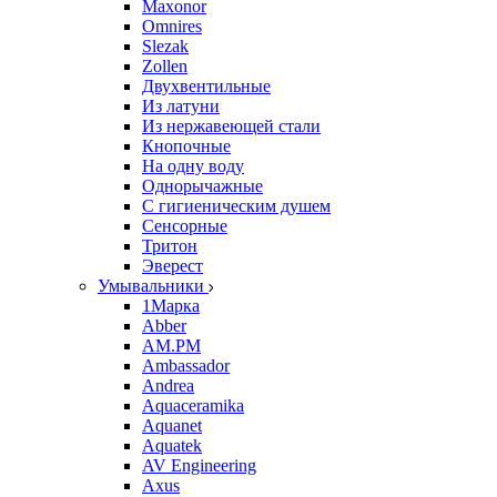
Maxonor
Omnires
Slezak
Zollen
Двухвентильные
Из латуни
Из нержавеющей стали
Кнопочные
На одну воду
Однорычажные
С гигиеническим душем
Сенсорные
Тритон
Эверест
Умывальники
1Марка
Abber
AM.PM
Ambassador
Andrea
Aquaceramika
Aquanet
Aquatek
AV Engineering
Axus