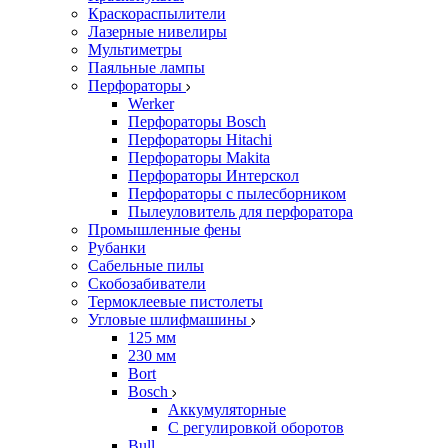
Краскораспылители
Лазерные нивелиры
Мультиметры
Паяльные лампы
Перфораторы
Werker
Перфораторы Bosch
Перфораторы Hitachi
Перфораторы Makita
Перфораторы Интерскол
Перфораторы с пылесборником
Пылеуловитель для перфоратора
Промышленные фены
Рубанки
Сабельные пилы
Скобозабиватели
Термоклеевые пистолеты
Угловые шлифмашины
125 мм
230 мм
Bort
Bosch
Аккумуляторные
С регулировкой оборотов
Bull