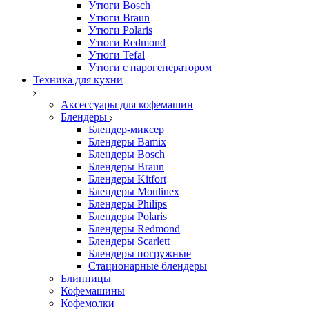
Утюги Bosch
Утюги Braun
Утюги Polaris
Утюги Redmond
Утюги Tefal
Утюги с парогенератором
Техника для кухни
Аксессуары для кофемашин
Блендеры
Блендер-миксер
Блендеры Bamix
Блендеры Bosch
Блендеры Braun
Блендеры Kitfort
Блендеры Moulinex
Блендеры Philips
Блендеры Polaris
Блендеры Redmond
Блендеры Scarlett
Блендеры погружные
Стационарные блендеры
Блинницы
Кофемашины
Кофемолки