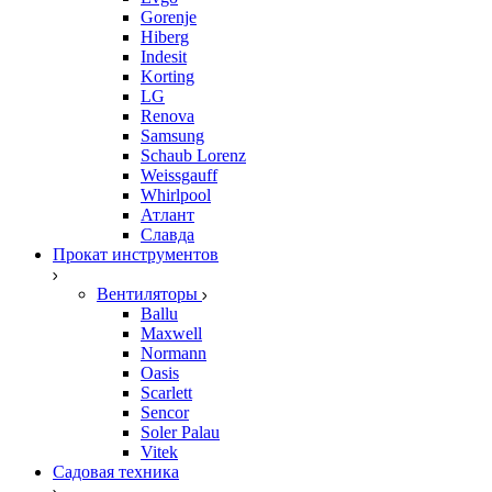
Gorenje
Hiberg
Indesit
Korting
LG
Renova
Samsung
Schaub Lorenz
Weissgauff
Whirlpool
Атлант
Славда
Прокат инструментов
Вентиляторы
Ballu
Maxwell
Normann
Oasis
Scarlett
Sencor
Soler Palau
Vitek
Садовая техника