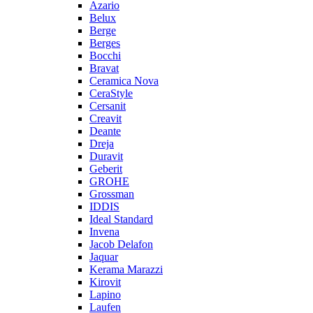
Azario
Belux
Berge
Berges
Bocchi
Bravat
Ceramica Nova
CeraStyle
Cersanit
Creavit
Deante
Dreja
Duravit
Geberit
GROHE
Grossman
IDDIS
Ideal Standard
Invena
Jacob Delafon
Jaquar
Kerama Marazzi
Kirovit
Lapino
Laufen