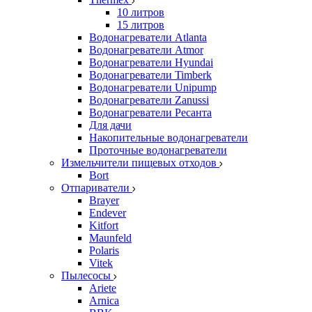
10 литров
15 литров
Водонагреватели Atlanta
Водонагреватели Atmor
Водонагреватели Hyundai
Водонагреватели Timberk
Водонагреватели Unipump
Водонагреватели Zanussi
Водонагреватели Ресанта
Для дачи
Накопительные водонагреватели
Проточные водонагреватели
Измельчители пищевых отходов
Bort
Отпариватели
Brayer
Endever
Kitfort
Maunfeld
Polaris
Vitek
Пылесосы
Ariete
Arnica