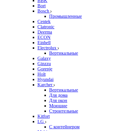
BBK
Bort
Bosch
Промышленные
Centek
Clatronic
Deerma
ECON
Einhell
Electrolux
Вертикальные
Galaxy
Ginzzu
Gorenje
Holt
Hyundai
Karcher
Вертикальные
Для дома
Для окон
Моющие
Строительные
Kitfort
LG
С контейнером