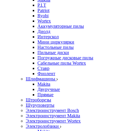
P.I.T
Patriot
Ryobi
Wortex
Аккумуляторные пилы
Диолд
Интерскол
Мини циркулярки
Настольные пилы
Пильные диски
Погружные дисковые пилы
Сабельные пилы Wortex
Ставр
Фиолент
Шлифмашины
Makita
Двуручные
Прямые
Штроборезы
Шуруповерты
Электроинструмент Bosch
Электроинструмент Makita
Электроинструмент Wortex
Электролобзики