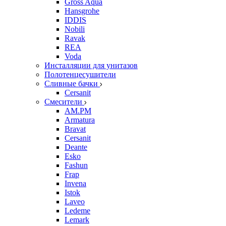
Gross Aqua
Hansgrohe
IDDIS
Nobili
Ravak
REA
Voda
Инсталляции для унитазов
Полотенцесушители
Сливные бачки
Cersanit
Смесители
AM.PM
Armatura
Bravat
Cersanit
Deante
Esko
Fashun
Frap
Invena
Istok
Laveo
Ledeme
Lemark