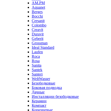
AM.PM
Aquanet
Berges
Bocchi
Cersanit
Colombo
Creavit
Duravit
Geberit
Grossman
Ideal Standard
Laufen
Roca
Rosa
Sanita
Santek
Santeri
WeltWasser
Безободковые
Боковая подводка
Дачные
Инсталляции безободковые
Керамин
Компакт
Коричневые