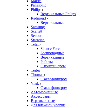
Makita
Panasonic
Philips
Вертикальные Philips
Redmond
Вертикальные
Samsung
Scarlett
Sencor
Starwind
Tefal
Silence Force
Беспроводные
Вертикальные
Роботы
С контейнером
Tesler
Thomas
С аквафильтром
Vitek
С аквафильтром
Автомобильные
Аксессуары
Вертикальные
Для влажной уборки