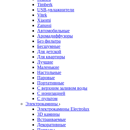
Timberk
USB-увлажнители
Vitek
Xiaomi
Zanussi
Автомобильные
Аромадиффузоры
Без фильтра
Бесшумные
Для детской
Для квартиры
Лучшие
Маленькие
Настольные
Паровые
Портативные
С верхним заливом воды
С ионизацией
С пультом
Электрокамины
Электрокамины Electrolux
3D камины
Встраиваемые
Декоративные
Порталы