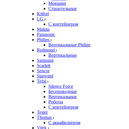
Моющие
Строительные
Kitfort
LG
С контейнером
Makita
Panasonic
Philips
Вертикальные Philips
Redmond
Вертикальные
Samsung
Scarlett
Sencor
Starwind
Tefal
Silence Force
Беспроводные
Вертикальные
Роботы
С контейнером
Tesler
Thomas
С аквафильтром
Vitek