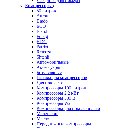
Лазерные дальномеры
Компрессоры
50 литров
Aurora
Brado
ECO
Eland
Fubag
HDC
Patriot
Remeza
Shtenli
Автомобильные
Аксессуары
Безмасляные
Головы для компрессоров
Для покраски
Компрессоры 100 литров
Компрессоры 2.2 кВт
Компрессоры 380 В
Компрессоры Watt
Компрессоры для покраски авто
Маленькие
Масло
Передвижные компрессоры