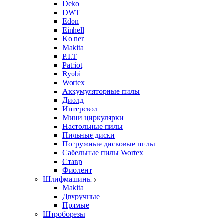
Deko
DWT
Edon
Einhell
Kolner
Makita
P.I.T
Patriot
Ryobi
Wortex
Аккумуляторные пилы
Диолд
Интерскол
Мини циркулярки
Настольные пилы
Пильные диски
Погружные дисковые пилы
Сабельные пилы Wortex
Ставр
Фиолент
Шлифмашины
Makita
Двуручные
Прямые
Штроборезы