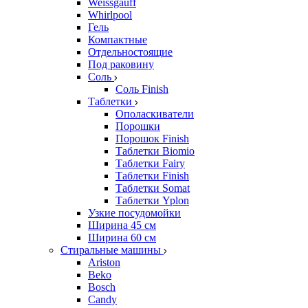
Weissgauff
Whirlpool
Гель
Компактные
Отдельностоящие
Под раковину
Соль
Соль Finish
Таблетки
Ополаскиватели
Порошки
Порошок Finish
Таблетки Biomio
Таблетки Fairy
Таблетки Finish
Таблетки Somat
Таблетки Yplon
Узкие посудомойки
Ширина 45 см
Ширина 60 см
Стиральные машины
Ariston
Beko
Bosch
Candy