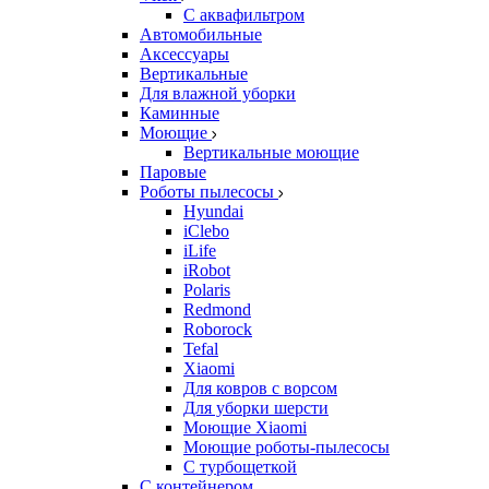
С аквафильтром
Автомобильные
Аксессуары
Вертикальные
Для влажной уборки
Каминные
Моющие
Вертикальные моющие
Паровые
Роботы пылесосы
Hyundai
iClebo
iLife
iRobot
Polaris
Redmond
Roborock
Tefal
Xiaomi
Для ковров с ворсом
Для уборки шерсти
Моющие Xiaomi
Моющие роботы-пылесосы
С турбощеткой
С контейнером