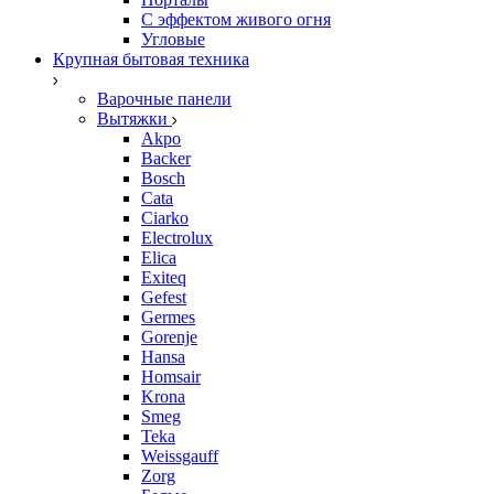
С эффектом живого огня
Угловые
Крупная бытовая техника
Варочные панели
Вытяжки
Akpo
Backer
Bosch
Cata
Ciarko
Electrolux
Elica
Exiteq
Gefest
Germes
Gorenje
Hansa
Homsair
Krona
Smeg
Teka
Weissgauff
Zorg