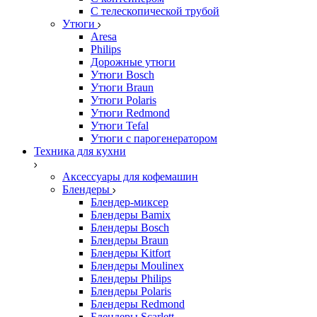
С телескопической трубой
Утюги
Aresa
Philips
Дорожные утюги
Утюги Bosch
Утюги Braun
Утюги Polaris
Утюги Redmond
Утюги Tefal
Утюги с парогенератором
Техника для кухни
Аксессуары для кофемашин
Блендеры
Блендер-миксер
Блендеры Bamix
Блендеры Bosch
Блендеры Braun
Блендеры Kitfort
Блендеры Moulinex
Блендеры Philips
Блендеры Polaris
Блендеры Redmond
Блендеры Scarlett