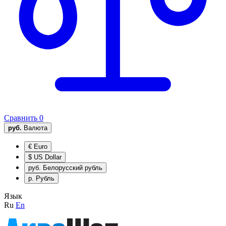
Сравнить
0
руб.
Валюта
€
Euro
$
US Dollar
руб.
Белорусский рубль
р.
Рубль
Язык
Ru
En