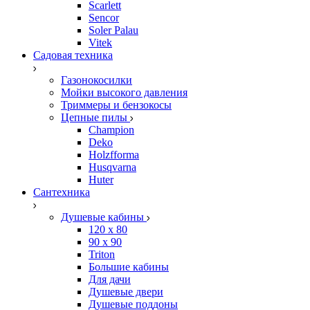
Scarlett
Sencor
Soler Palau
Vitek
Садовая техника
Газонокосилки
Мойки высокого давления
Триммеры и бензокосы
Цепные пилы
Champion
Deko
Holzfforma
Husqvarna
Huter
Сантехника
Душевые кабины
120 x 80
90 х 90
Triton
Большие кабины
Для дачи
Душевые двери
Душевые поддоны