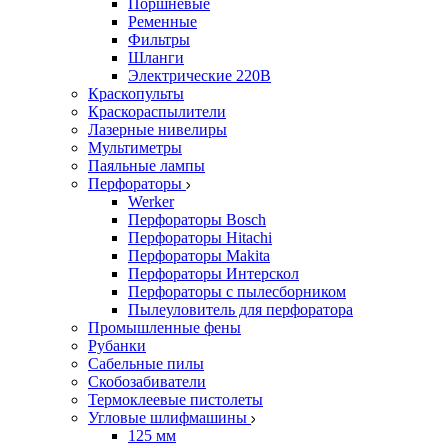
Поршневые
Ременные
Фильтры
Шланги
Электрические 220В
Краскопульты
Краскораспылители
Лазерные нивелиры
Мультиметры
Паяльные лампы
Перфораторы
Werker
Перфораторы Bosch
Перфораторы Hitachi
Перфораторы Makita
Перфораторы Интерскол
Перфораторы с пылесборником
Пылеуловитель для перфоратора
Промышленные фены
Рубанки
Сабельные пилы
Скобозабиватели
Термоклеевые пистолеты
Угловые шлифмашины
125 мм