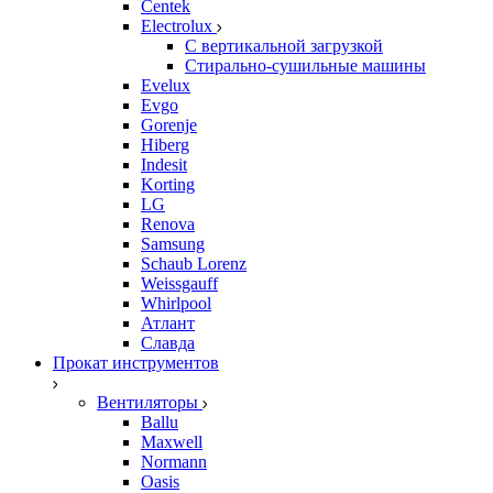
Centek
Electrolux
С вертикальной загрузкой
Стирально-сушильные машины
Evelux
Evgo
Gorenje
Hiberg
Indesit
Korting
LG
Renova
Samsung
Schaub Lorenz
Weissgauff
Whirlpool
Атлант
Славда
Прокат инструментов
Вентиляторы
Ballu
Maxwell
Normann
Oasis