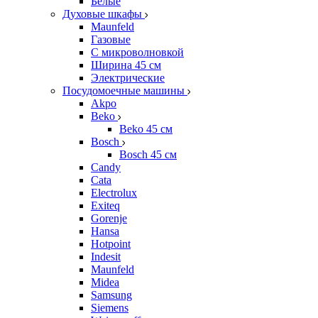
Белые
Духовые шкафы
Maunfeld
Газовые
С микроволновкой
Ширина 45 см
Электрические
Посудомоечные машины
Akpo
Beko
Beko 45 см
Bosch
Bosch 45 см
Candy
Cata
Electrolux
Exiteq
Gorenje
Hansa
Hotpoint
Indesit
Maunfeld
Midea
Samsung
Siemens