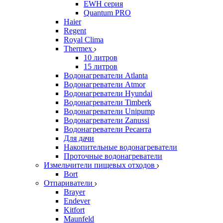
EWH серия
Quantum PRO
Haier
Regent
Royal Clima
Thermex
10 литров
15 литров
Водонагреватели Atlanta
Водонагреватели Atmor
Водонагреватели Hyundai
Водонагреватели Timberk
Водонагреватели Unipump
Водонагреватели Zanussi
Водонагреватели Ресанта
Для дачи
Накопительные водонагреватели
Проточные водонагреватели
Измельчители пищевых отходов
Bort
Отпариватели
Brayer
Endever
Kitfort
Maunfeld