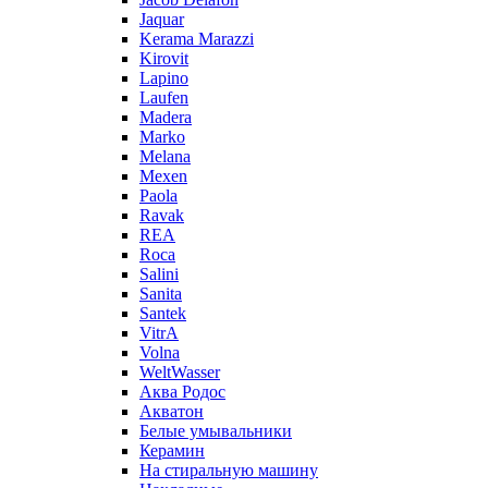
Jaquar
Kerama Marazzi
Kirovit
Lapino
Laufen
Madera
Marko
Melana
Mexen
Paola
Ravak
REA
Roca
Salini
Sanita
Santek
VitrA
Volna
WeltWasser
Аква Родос
Акватон
Белые умывальники
Керамин
На стиральную машину