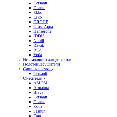
Cersanit
Deante
Ekko
Esko
GROHE
Gross Aqua
Hansgrohe
IDDIS
Nobili
Ravak
REA
Voda
Инсталляции для унитазов
Полотенцесушители
Сливные бачки
Cersanit
Смесители
AM.PM
Armatura
Bravat
Cersanit
Deante
Esko
Fashun
Frap