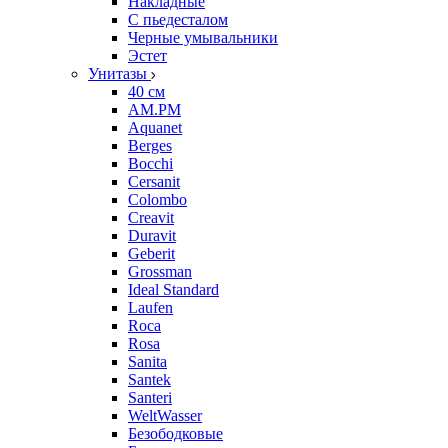
Накладные
С пьедесталом
Черные умывальники
Эстет
Унитазы
40 см
AM.PM
Aquanet
Berges
Bocchi
Cersanit
Colombo
Creavit
Duravit
Geberit
Grossman
Ideal Standard
Laufen
Roca
Rosa
Sanita
Santek
Santeri
WeltWasser
Безободковые