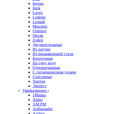
Invena
Istok
Laveo
Ledeme
Lemark
Maxonor
Omnires
Slezak
Zollen
Двухвентильные
Из латуни
Из нержавеющей стали
Кнопочные
На одну воду
Однорычажные
С гигиеническим душем
Сенсорные
Тритон
Эверест
Умывальники
1Марка
Abber
AM.PM
Ambassador
Andrea