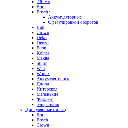
230 мм
Bort
Bosch
Аккумуляторные
С регулировкой оборотов
Bull
Crown
Deko
Denzel
Edon
Kolner
Makita
Sturm
Watt
Wortex
Аккумуляторные
Диолд
Интерскол
Маленькие
Фиолент
Энергомаш
Циркулярные пилы
Bort
Bosch
Crown