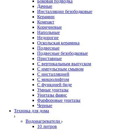
Боковая подводка
Дачные
Инсталляции безободковые
Керамин
Компакт
Коричневые
Напольные
Недорогие
Оскольская керамика
Подвесные
Подвесные безободковые
Приставные
С вертикальным выпуском
С импульсным смывом
С инсталляцией
С микролифтом
С функцией биде
Умные унитазы
Унитазы фаянс
Фарфоровые унитазы
Черные
Техника для дома
Водонагреватели
10 литров