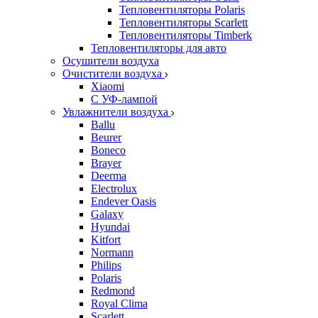
Тепловентиляторы Polaris
Тепловентиляторы Scarlett
Тепловентиляторы Timberk
Тепловентиляторы для авто
Осушители воздуха
Очистители воздуха
Xiaomi
С УФ-лампой
Увлажнители воздуха
Ballu
Beurer
Boneco
Brayer
Deerma
Electrolux
Endever Oasis
Galaxy
Hyundai
Kitfort
Normann
Philips
Polaris
Redmond
Royal Clima
Scarlett