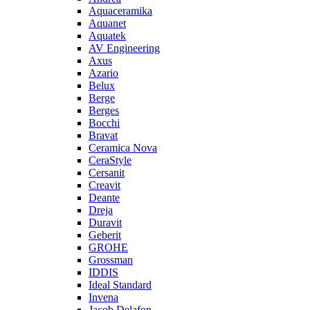
Aquaceramika
Aquanet
Aquatek
AV Engineering
Axus
Azario
Belux
Berge
Berges
Bocchi
Bravat
Ceramica Nova
CeraStyle
Cersanit
Creavit
Deante
Dreja
Duravit
Geberit
GROHE
Grossman
IDDIS
Ideal Standard
Invena
Jacob Delafon