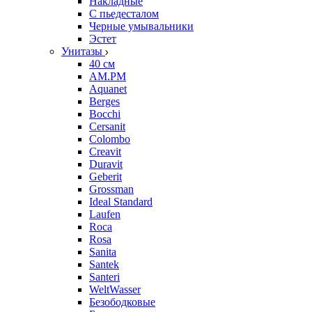
Накладные
С пьедесталом
Черные умывальники
Эстет
Унитазы
40 см
AM.PM
Aquanet
Berges
Bocchi
Cersanit
Colombo
Creavit
Duravit
Geberit
Grossman
Ideal Standard
Laufen
Roca
Rosa
Sanita
Santek
Santeri
WeltWasser
Безободковые