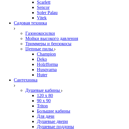
Scarlett
Sencor
Soler Palau
Vitek
Садовая техника
Газонокосилки
Мойки высокого давления
Триммеры и бензокосы
Цепные пилы
Champion
Deko
Holzfforma
Husqvarna
Huter
Сантехника
Душевые кабины
120 x 80
90 х 90
Triton
Большие кабины
Для дачи
Душевые двери
Душевые поддоны