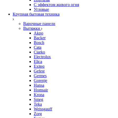
С эффектом живого огня
Угловые
Крупная бытовая техника
Варочные панели
Вытяжки
Akpo
Backer
Bosch
Cata
Ciarko
Electrolux
Elica
Exiteq
Gefest
Germes
Gorenje
Hansa
Homsair
Krona
Smeg
Teka
Weissgauff
Zorg