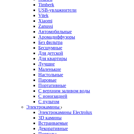
Timberk
USB-увлажнители
Vitek
Xiaomi
Zanussi
Автомобильные
Аромадиффузоры
Без фильтра
Бесшумные
Для детской
Для квартиры
Лучшие
Маленькие
Настольные
Паровые
Портативные
С верхним заливом воды
С ионизацией
С пультом
Электрокамины
Электрокамины Electrolux
3D камины
Встраиваемые
Декоративные
Порталы