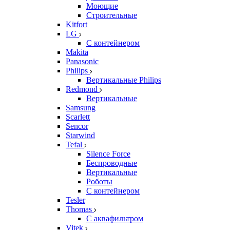
Моющие
Строительные
Kitfort
LG
С контейнером
Makita
Panasonic
Philips
Вертикальные Philips
Redmond
Вертикальные
Samsung
Scarlett
Sencor
Starwind
Tefal
Silence Force
Беспроводные
Вертикальные
Роботы
С контейнером
Tesler
Thomas
С аквафильтром
Vitek