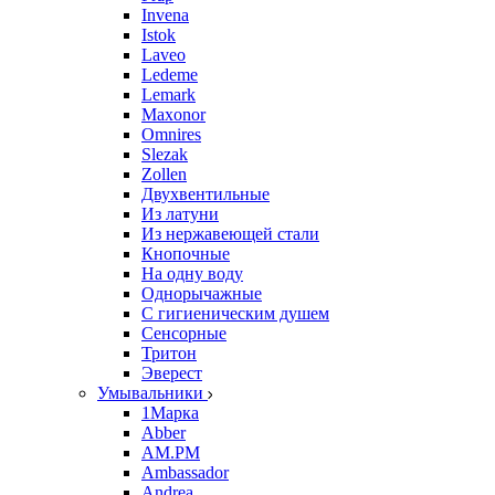
Invena
Istok
Laveo
Ledeme
Lemark
Maxonor
Omnires
Slezak
Zollen
Двухвентильные
Из латуни
Из нержавеющей стали
Кнопочные
На одну воду
Однорычажные
С гигиеническим душем
Сенсорные
Тритон
Эверест
Умывальники
1Марка
Abber
AM.PM
Ambassador
Andrea