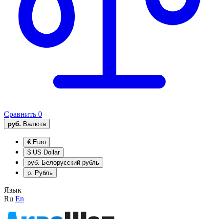
Сравнить
0
руб.
Валюта
€
Euro
$
US Dollar
руб.
Белорусский рубль
р.
Рубль
Язык
Ru
En