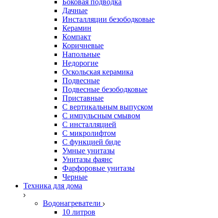
Боковая подводка
Дачные
Инсталляции безободковые
Керамин
Компакт
Коричневые
Напольные
Недорогие
Оскольская керамика
Подвесные
Подвесные безободковые
Приставные
С вертикальным выпуском
С импульсным смывом
С инсталляцией
С микролифтом
С функцией биде
Умные унитазы
Унитазы фаянс
Фарфоровые унитазы
Черные
Техника для дома
Водонагреватели
10 литров