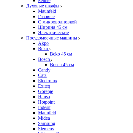
Белые
Духовые шкафы
Maunfeld
Газовые
С микроволновкой
Ширина 45 см
Электрические
Посудомоечные машины
Akpo
Beko
Beko 45 см
Bosch
Bosch 45 см
Candy
Cata
Electrolux
Exiteq
Gorenje
Hansa
Hotpoint
Indesit
Maunfeld
Midea
Samsung
Siemens