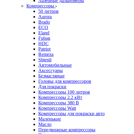
Лазерные дальномеры
Компрессоры
50 литров
Aurora
Brado
ECO
Eland
Fubag
HDC
Patriot
Remeza
Shtenli
Автомобильные
Аксессуары
Безмасляные
Головы для компрессоров
Для покраски
Компрессоры 100 литров
Компрессоры 2.2 кВт
Компрессоры 380 В
Компрессоры Watt
Компрессоры для покраски авто
Маленькие
Масло
Передвижные компрессоры