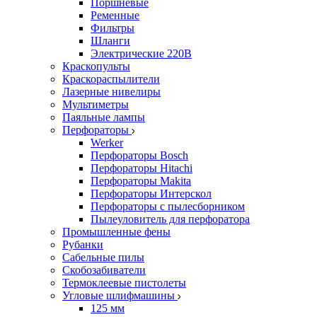
Поршневые
Ременные
Фильтры
Шланги
Электрические 220В
Краскопульты
Краскораспылители
Лазерные нивелиры
Мультиметры
Паяльные лампы
Перфораторы
Werker
Перфораторы Bosch
Перфораторы Hitachi
Перфораторы Makita
Перфораторы Интерскол
Перфораторы с пылесборником
Пылеуловитель для перфоратора
Промышленные фены
Рубанки
Сабельные пилы
Скобозабиватели
Термоклеевые пистолеты
Угловые шлифмашины
125 мм