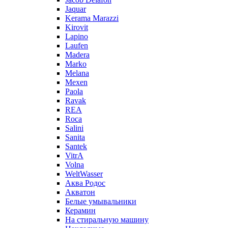
Jaquar
Kerama Marazzi
Kirovit
Lapino
Laufen
Madera
Marko
Melana
Mexen
Paola
Ravak
REA
Roca
Salini
Sanita
Santek
VitrA
Volna
WeltWasser
Аква Родос
Акватон
Белые умывальники
Керамин
На стиральную машину