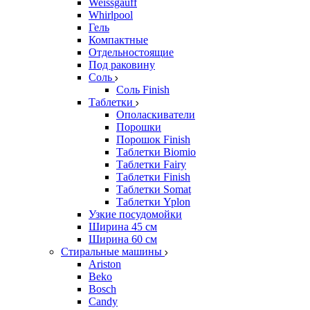
Weissgauff
Whirlpool
Гель
Компактные
Отдельностоящие
Под раковину
Соль
Соль Finish
Таблетки
Ополаскиватели
Порошки
Порошок Finish
Таблетки Biomio
Таблетки Fairy
Таблетки Finish
Таблетки Somat
Таблетки Yplon
Узкие посудомойки
Ширина 45 см
Ширина 60 см
Стиральные машины
Ariston
Beko
Bosch
Candy