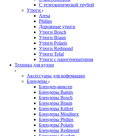
С телескопической трубой
Утюги
Aresa
Philips
Дорожные утюги
Утюги Bosch
Утюги Braun
Утюги Polaris
Утюги Redmond
Утюги Tefal
Утюги с парогенератором
Техника для кухни
Аксессуары для кофемашин
Блендеры
Блендер-миксер
Блендеры Bamix
Блендеры Bosch
Блендеры Braun
Блендеры Kitfort
Блендеры Moulinex
Блендеры Philips
Блендеры Polaris
Блендеры Redmond
Блендеры Scarlett