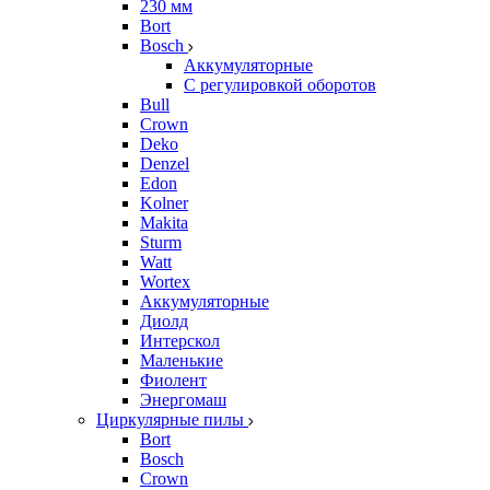
230 мм
Bort
Bosch
Аккумуляторные
С регулировкой оборотов
Bull
Crown
Deko
Denzel
Edon
Kolner
Makita
Sturm
Watt
Wortex
Аккумуляторные
Диолд
Интерскол
Маленькие
Фиолент
Энергомаш
Циркулярные пилы
Bort
Bosch
Crown