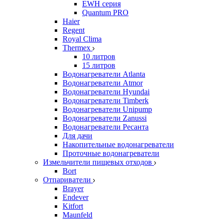
EWH серия
Quantum PRO
Haier
Regent
Royal Clima
Thermex
10 литров
15 литров
Водонагреватели Atlanta
Водонагреватели Atmor
Водонагреватели Hyundai
Водонагреватели Timberk
Водонагреватели Unipump
Водонагреватели Zanussi
Водонагреватели Ресанта
Для дачи
Накопительные водонагреватели
Проточные водонагреватели
Измельчители пищевых отходов
Bort
Отпариватели
Brayer
Endever
Kitfort
Maunfeld