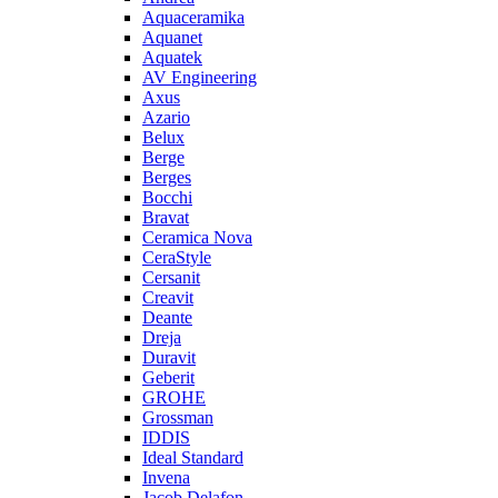
Aquaceramika
Aquanet
Aquatek
AV Engineering
Axus
Azario
Belux
Berge
Berges
Bocchi
Bravat
Ceramica Nova
CeraStyle
Cersanit
Creavit
Deante
Dreja
Duravit
Geberit
GROHE
Grossman
IDDIS
Ideal Standard
Invena
Jacob Delafon