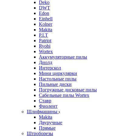
Deko
DWT
Edon
Einhell
Kolner
Makita
P.I.T
Patriot
Ryobi
Wortex
Аккумуляторные пилы
Диолд
Интерскол
Мини циркулярки
Настольные пилы
Пильные диски
Погружные дисковые пилы
Сабельные пилы Wortex
Ставр
Фиолент
Шлифмашины
Makita
Двуручные
Прямые
Штроборезы