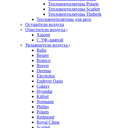
Тепловентиляторы Polaris
Тепловентиляторы Scarlett
Тепловентиляторы Timberk
Тепловентиляторы для авто
Осушители воздуха
Очистители воздуха
Xiaomi
С УФ-лампой
Увлажнители воздуха
Ballu
Beurer
Boneco
Brayer
Deerma
Electrolux
Endever Oasis
Galaxy
Hyundai
Kitfort
Normann
Philips
Polaris
Redmond
Royal Clima
Scarlett