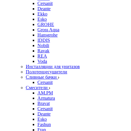
Cersanit
Deante
Ekko
Esko
GROHE
Gross Aqua
Hansgrohe
IDDIS
Nobili
Ravak
REA
Voda
Инсталляции для унитазов
Полотенцесушители
Сливные бачки
Cersanit
Смесители
AM.PM
Armatura
Bravat
Cersanit
Deante
Esko
Fashun
Frap