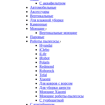
С аквафильтром
Автомобильные
Аксессуары
Вертикальные
Для влажной уборки
Каминные
Моющие
Вертикальные моющие
Паровые
Роботы пылесосы
Hyundai
iClebo
iLife
iRobot
Polaris
Redmond
Roborock
Tefal
Xiaomi
Для ковров с ворсом
Для уборки шерсти
Моющие Xiaomi
Моющие роботы-пылесосы
С турбощеткой
С контейнером