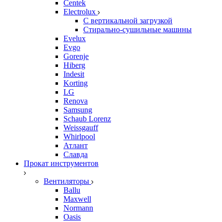
Centek
Electrolux
С вертикальной загрузкой
Стирально-сушильные машины
Evelux
Evgo
Gorenje
Hiberg
Indesit
Korting
LG
Renova
Samsung
Schaub Lorenz
Weissgauff
Whirlpool
Атлант
Славда
Прокат инструментов
Вентиляторы
Ballu
Maxwell
Normann
Oasis