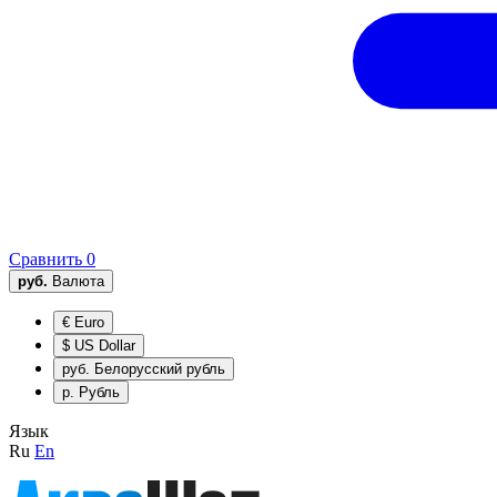
Сравнить
0
руб.
Валюта
€
Euro
$
US Dollar
руб.
Белорусский рубль
р.
Рубль
Язык
Ru
En