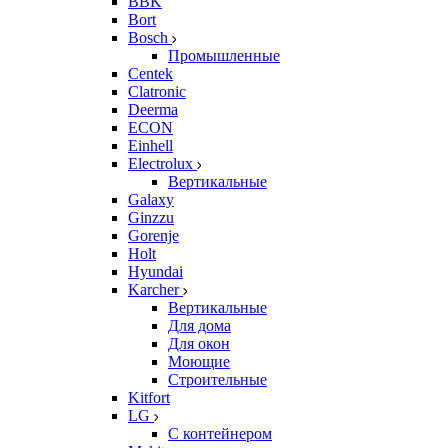
BBK
Bort
Bosch
Промышленные
Centek
Clatronic
Deerma
ECON
Einhell
Electrolux
Вертикальные
Galaxy
Ginzzu
Gorenje
Holt
Hyundai
Karcher
Вертикальные
Для дома
Для окон
Моющие
Строительные
Kitfort
LG
С контейнером