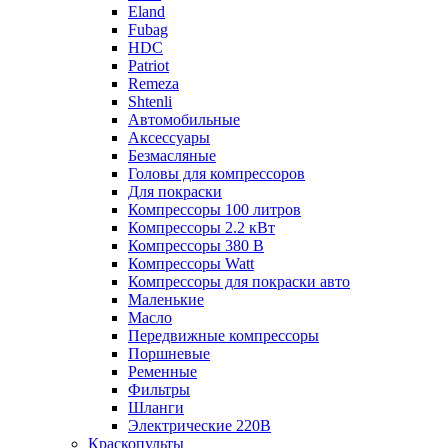
Eland
Fubag
HDC
Patriot
Remeza
Shtenli
Автомобильные
Аксессуары
Безмасляные
Головы для компрессоров
Для покраски
Компрессоры 100 литров
Компрессоры 2.2 кВт
Компрессоры 380 В
Компрессоры Watt
Компрессоры для покраски авто
Маленькие
Масло
Передвижные компрессоры
Поршневые
Ременные
Фильтры
Шланги
Электрические 220В
Краскопульты