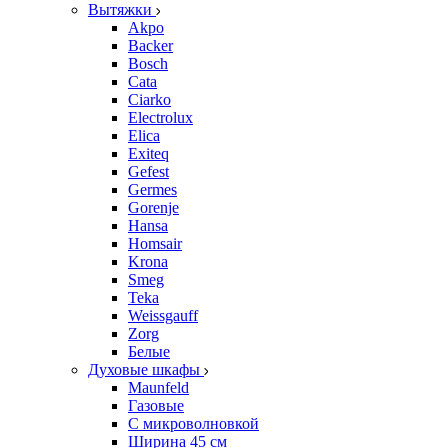
Вытяжки
Akpo
Backer
Bosch
Cata
Ciarko
Electrolux
Elica
Exiteq
Gefest
Germes
Gorenje
Hansa
Homsair
Krona
Smeg
Teka
Weissgauff
Zorg
Белые
Духовые шкафы
Maunfeld
Газовые
С микроволновкой
Ширина 45 см