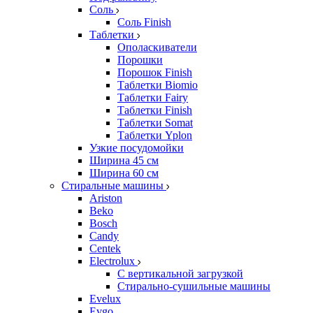
Соль
Соль Finish
Таблетки
Ополаскиватели
Порошки
Порошок Finish
Таблетки Biomio
Таблетки Fairy
Таблетки Finish
Таблетки Somat
Таблетки Yplon
Узкие посудомойки
Ширина 45 см
Ширина 60 см
Стиральные машины
Ariston
Beko
Bosch
Candy
Centek
Electrolux
С вертикальной загрузкой
Стирально-сушильные машины
Evelux
Evgo