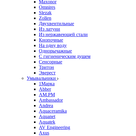
Maxonor
Omnires
Slezak
Zollen
Двухвентильные
Из латуни
Из нержавеющей стали
Кнопочные
На одну воду
Однорычажные
С гигиеническим душем
Сенсорные
Тритон
Эверест
Умывальники
1Марка
Abber
AM.PM
Ambassador
Andrea
Aquaceramika
Aquanet
Aquatek
AV Engineering
Axus