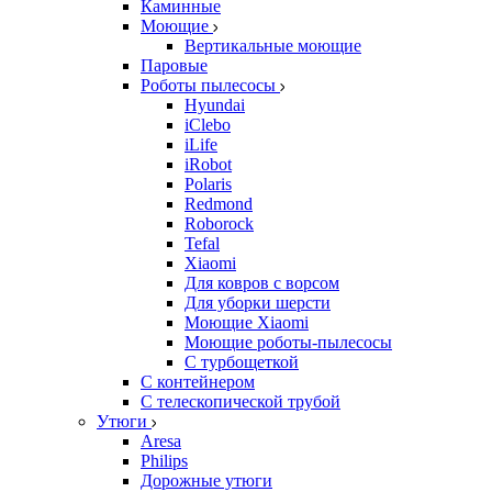
Каминные
Моющие
Вертикальные моющие
Паровые
Роботы пылесосы
Hyundai
iClebo
iLife
iRobot
Polaris
Redmond
Roborock
Tefal
Xiaomi
Для ковров с ворсом
Для уборки шерсти
Моющие Xiaomi
Моющие роботы-пылесосы
С турбощеткой
С контейнером
С телескопической трубой
Утюги
Aresa
Philips
Дорожные утюги