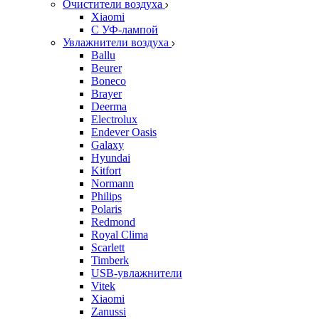
Очистители воздуха
Xiaomi
С УФ-лампой
Увлажнители воздуха
Ballu
Beurer
Boneco
Brayer
Deerma
Electrolux
Endever Oasis
Galaxy
Hyundai
Kitfort
Normann
Philips
Polaris
Redmond
Royal Clima
Scarlett
Timberk
USB-увлажнители
Vitek
Xiaomi
Zanussi