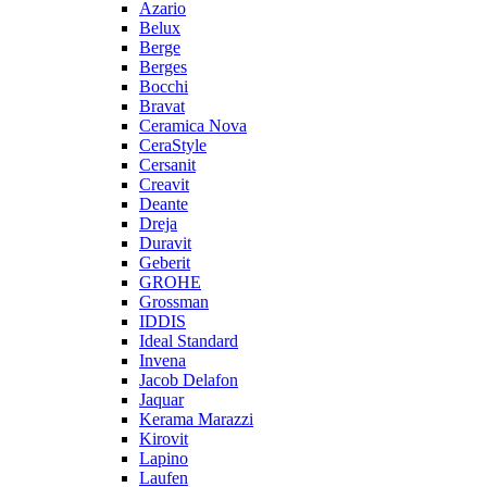
Azario
Belux
Berge
Berges
Bocchi
Bravat
Ceramica Nova
CeraStyle
Cersanit
Creavit
Deante
Dreja
Duravit
Geberit
GROHE
Grossman
IDDIS
Ideal Standard
Invena
Jacob Delafon
Jaquar
Kerama Marazzi
Kirovit
Lapino
Laufen