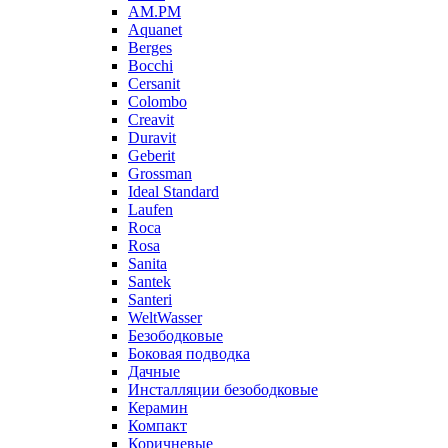
AM.PM
Aquanet
Berges
Bocchi
Cersanit
Colombo
Creavit
Duravit
Geberit
Grossman
Ideal Standard
Laufen
Roca
Rosa
Sanita
Santek
Santeri
WeltWasser
Безободковые
Боковая подводка
Дачные
Инсталляции безободковые
Керамин
Компакт
Коричневые