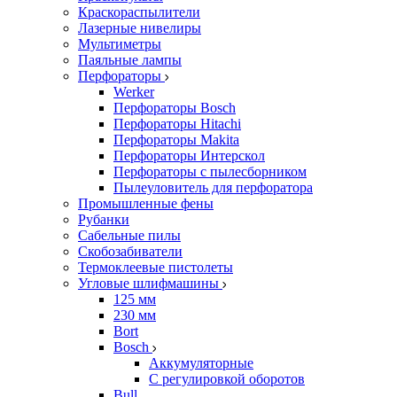
Краскораспылители
Лазерные нивелиры
Мультиметры
Паяльные лампы
Перфораторы
Werker
Перфораторы Bosch
Перфораторы Hitachi
Перфораторы Makita
Перфораторы Интерскол
Перфораторы с пылесборником
Пылеуловитель для перфоратора
Промышленные фены
Рубанки
Сабельные пилы
Скобозабиватели
Термоклеевые пистолеты
Угловые шлифмашины
125 мм
230 мм
Bort
Bosch
Аккумуляторные
С регулировкой оборотов
Bull