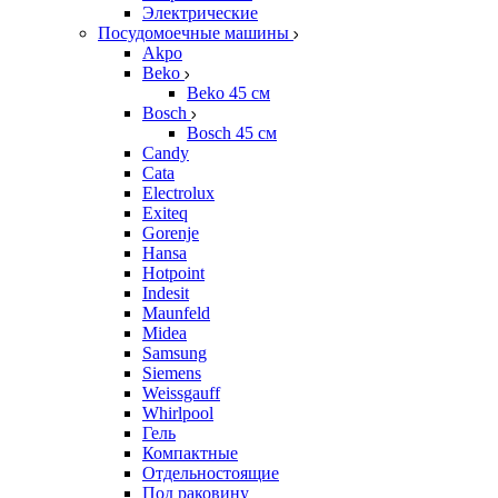
Электрические
Посудомоечные машины
Akpo
Beko
Beko 45 см
Bosch
Bosch 45 см
Candy
Cata
Electrolux
Exiteq
Gorenje
Hansa
Hotpoint
Indesit
Maunfeld
Midea
Samsung
Siemens
Weissgauff
Whirlpool
Гель
Компактные
Отдельностоящие
Под раковину