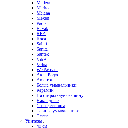
Madera
Marko
Melana
Mexen
Paola
Ravak
REA
Roca
Salini
Sanita
Santek
VitrA
Volna
WeltWasser
Аква Родос
Акватон
Белые умывальники
Керамин
На стиральную машину
Накладные
С пьедесталом
Черные умывальники
Эстет
Унитазы
40 см