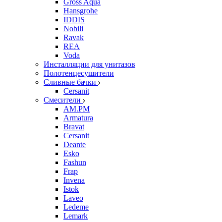
Gross Aqua
Hansgrohe
IDDIS
Nobili
Ravak
REA
Voda
Инсталляции для унитазов
Полотенцесушители
Сливные бачки
Cersanit
Смесители
AM.PM
Armatura
Bravat
Cersanit
Deante
Esko
Fashun
Frap
Invena
Istok
Laveo
Ledeme
Lemark