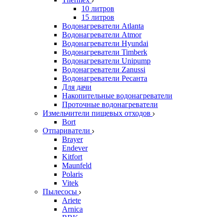
10 литров
15 литров
Водонагреватели Atlanta
Водонагреватели Atmor
Водонагреватели Hyundai
Водонагреватели Timberk
Водонагреватели Unipump
Водонагреватели Zanussi
Водонагреватели Ресанта
Для дачи
Накопительные водонагреватели
Проточные водонагреватели
Измельчители пищевых отходов
Bort
Отпариватели
Brayer
Endever
Kitfort
Maunfeld
Polaris
Vitek
Пылесосы
Ariete
Arnica