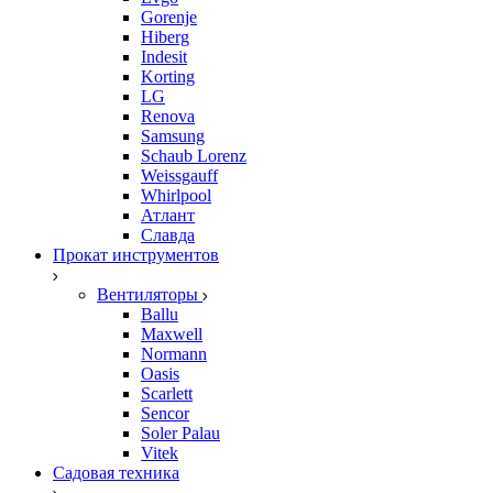
Gorenje
Hiberg
Indesit
Korting
LG
Renova
Samsung
Schaub Lorenz
Weissgauff
Whirlpool
Атлант
Славда
Прокат инструментов
Вентиляторы
Ballu
Maxwell
Normann
Oasis
Scarlett
Sencor
Soler Palau
Vitek
Садовая техника