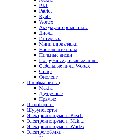
P.I.T
Patriot
Ryobi
Wortex
Аккумуляторные пилы
Диолд
Интерскол
Мини циркулярки
Настольные пилы
Пильные диски
Погружные дисковые пилы
Сабельные пилы Wortex
Ставр
Фиолент
Шлифмашины
Makita
Двуручные
Прямые
Штроборезы
Шуруповерты
Электроинструмент Bosch
Электроинструмент Makita
Электроинструмент Wortex
Электролобзики