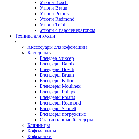
Утюги Bosch
Утюги Braun
Утюги Polaris
Утюги Redmond
Утюги Tefal
Утюги с парогенератором
Техника для кухни
Аксессуары для кофемашин
Блендеры
Блендер-миксер
Блендеры Bamix
Блендеры Bosch
Блендеры Braun
Блендеры Kitfort
Блендеры Moulinex
Блендеры Philips
Блендеры Polaris
Блендеры Redmond
Блендеры Scarlett
Блендеры погружные
Стационарные блендеры
Блинницы
Кофемашины
Кофемолки