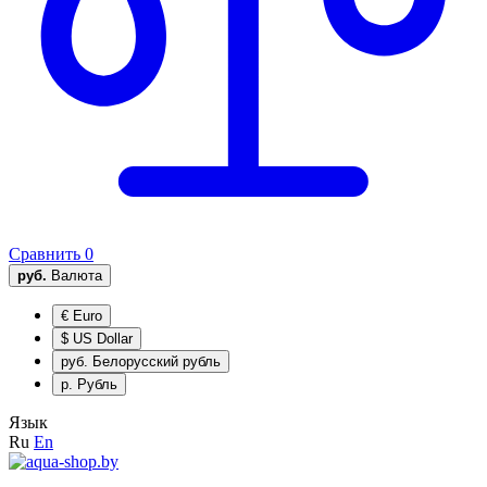
Сравнить
0
руб.
Валюта
€
Euro
$
US Dollar
руб.
Белорусский рубль
р.
Рубль
Язык
Ru
En