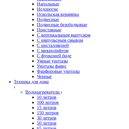
Напольные
Недорогие
Оскольская керамика
Подвесные
Подвесные безободковые
Приставные
С вертикальным выпуском
С импульсным смывом
С инсталляцией
С микролифтом
С функцией биде
Умные унитазы
Унитазы фаянс
Фарфоровые унитазы
Черные
Техника для дома
Водонагреватели
10 литров
100 литров
15 литров
150 литров
30 литров
50 литров
65 литров