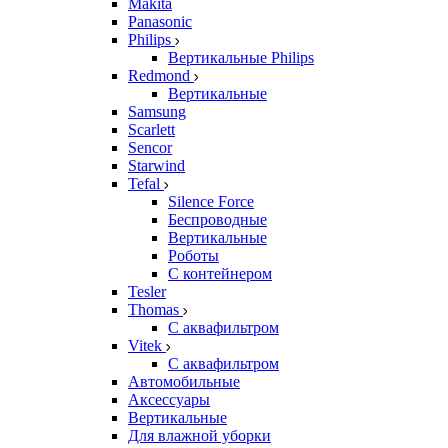
Makita
Panasonic
Philips
Вертикальные Philips
Redmond
Вертикальные
Samsung
Scarlett
Sencor
Starwind
Tefal
Silence Force
Беспроводные
Вертикальные
Роботы
С контейнером
Tesler
Thomas
С аквафильтром
Vitek
С аквафильтром
Автомобильные
Аксессуары
Вертикальные
Для влажной уборки