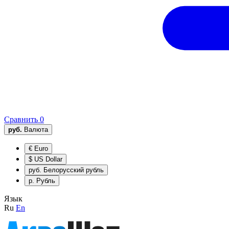
Сравнить
0
руб.
Валюта
€
Euro
$
US Dollar
руб.
Белорусский рубль
р.
Рубль
Язык
Ru
En