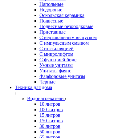
Напольные
Недорогие
Оскольская керамика
Подвесные
Подвесные безободковые
Приставные
С вертикальным выпуском
С импульсным смывом
С инсталляцией
С микролифтом
С функцией биде
Умные унитазы
Унитазы фаянс
Фарфоровые унитазы
Черные
Техника для дома
Водонагреватели
10 литров
100 литров
15 литров
150 литров
30 литров
50 литров
65 литров