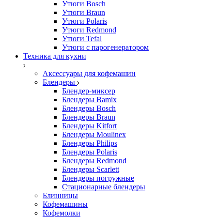
Утюги Bosch
Утюги Braun
Утюги Polaris
Утюги Redmond
Утюги Tefal
Утюги с парогенератором
Техника для кухни
Аксессуары для кофемашин
Блендеры
Блендер-миксер
Блендеры Bamix
Блендеры Bosch
Блендеры Braun
Блендеры Kitfort
Блендеры Moulinex
Блендеры Philips
Блендеры Polaris
Блендеры Redmond
Блендеры Scarlett
Блендеры погружные
Стационарные блендеры
Блинницы
Кофемашины
Кофемолки