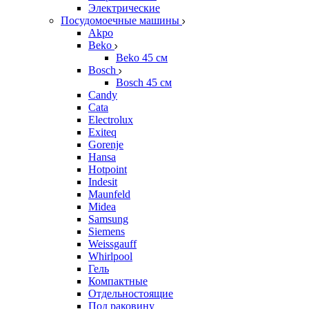
Электрические
Посудомоечные машины
Akpo
Beko
Beko 45 см
Bosch
Bosch 45 см
Candy
Cata
Electrolux
Exiteq
Gorenje
Hansa
Hotpoint
Indesit
Maunfeld
Midea
Samsung
Siemens
Weissgauff
Whirlpool
Гель
Компактные
Отдельностоящие
Под раковину