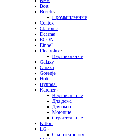
BBK
Bort
Bosch
Промышленные
Centek
Clatronic
Deerma
ECON
Einhell
Electrolux
Вертикальные
Galaxy
Ginzzu
Gorenje
Holt
Hyundai
Karcher
Вертикальные
Для дома
Для окон
Моющие
Строительные
Kitfort
LG
С контейнером