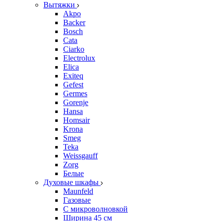
Вытяжки
Akpo
Backer
Bosch
Cata
Ciarko
Electrolux
Elica
Exiteq
Gefest
Germes
Gorenje
Hansa
Homsair
Krona
Smeg
Teka
Weissgauff
Zorg
Белые
Духовые шкафы
Maunfeld
Газовые
С микроволновкой
Ширина 45 см