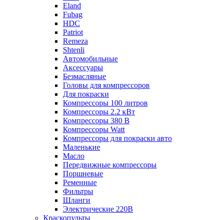
Eland
Fubag
HDC
Patriot
Remeza
Shtenli
Автомобильные
Аксессуары
Безмасляные
Головы для компрессоров
Для покраски
Компрессоры 100 литров
Компрессоры 2.2 кВт
Компрессоры 380 В
Компрессоры Watt
Компрессоры для покраски авто
Маленькие
Масло
Передвижные компрессоры
Поршневые
Ременные
Фильтры
Шланги
Электрические 220В
Краскопульты