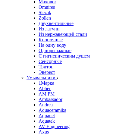
Maxonor
Omnires
Slezak
Zollen
Двухвентильные
Из латуни
Из нержавеющей стали
Кнопочные
На одну воду
Однорычажные
С гигиеническим душем
Сенсорные
Тритон
Эверест
Умывальники
1Марка
Abber
AM.PM
Ambassador
Andrea
Aquaceramika
Aquanet
Aquatek
AV Engineering
Axus