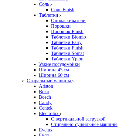
Соль
Соль Finish
Таблетки
Ополаскиватели
Порошки
Порошок Finish
Таблетки Biomio
Таблетки Fairy
Таблетки Finish
Таблетки Somat
Таблетки Yplon
Узкие посудомойки
Ширина 45 см
Ширина 60 см
Стиральные машины
Ariston
Beko
Bosch
Candy
Centek
Electrolux
С вертикальной загрузкой
Стирально-сушильные машины
Evelux
Evgo