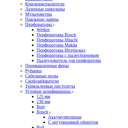
Краскораспылители
Лазерные нивелиры
Мультиметры
Паяльные лампы
Перфораторы
Werker
Перфораторы Bosch
Перфораторы Hitachi
Перфораторы Makita
Перфораторы Интерскол
Перфораторы с пылесборником
Пылеуловитель для перфоратора
Промышленные фены
Рубанки
Сабельные пилы
Скобозабиватели
Термоклеевые пистолеты
Угловые шлифмашины
125 мм
230 мм
Bort
Bosch
Аккумуляторные
С регулировкой оборотов
Bull