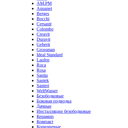
AM.PM
Aquanet
Berges
Bocchi
Cersanit
Colombo
Creavit
Duravit
Geberit
Grossman
Ideal Standard
Laufen
Roca
Rosa
Sanita
Santek
Santeri
WeltWasser
Безободковые
Боковая подводка
Дачные
Инсталляции безободковые
Керамин
Компакт
Коричневые