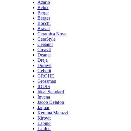
Azario
Belux
Berge
Berges
Bocchi
Bravat
Ceramica Nova
CeraStyle
Cersanit
Creavit
Deante
Dreja
Duravit
Geberit
GROHE
Grossman
IDDIS
Ideal Standard
Invena
Jacob Delafon
Jaquar
Kerama Marazzi
Kirovit
Lapino
Laufen