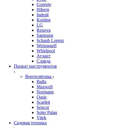
Gorenje
Hiberg
Indesit
Korting
LG
Renova
Samsung
Schaub Lorenz
Weissgauff
Whirlpool
Атлант
Славда
Прокат инструментов
Вентиляторы
Ballu
Maxwell
Normann
Oasis
Scarlett
Sencor
Soler Palau
Vitek
Садовая техника