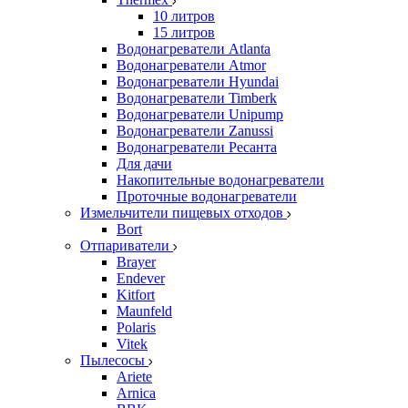
10 литров
15 литров
Водонагреватели Atlanta
Водонагреватели Atmor
Водонагреватели Hyundai
Водонагреватели Timberk
Водонагреватели Unipump
Водонагреватели Zanussi
Водонагреватели Ресанта
Для дачи
Накопительные водонагреватели
Проточные водонагреватели
Измельчители пищевых отходов
Bort
Отпариватели
Brayer
Endever
Kitfort
Maunfeld
Polaris
Vitek
Пылесосы
Ariete
Arnica