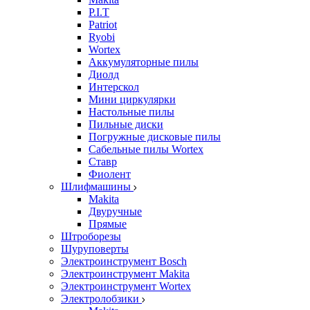
P.I.T
Patriot
Ryobi
Wortex
Аккумуляторные пилы
Диолд
Интерскол
Мини циркулярки
Настольные пилы
Пильные диски
Погружные дисковые пилы
Сабельные пилы Wortex
Ставр
Фиолент
Шлифмашины
Makita
Двуручные
Прямые
Штроборезы
Шуруповерты
Электроинструмент Bosch
Электроинструмент Makita
Электроинструмент Wortex
Электролобзики