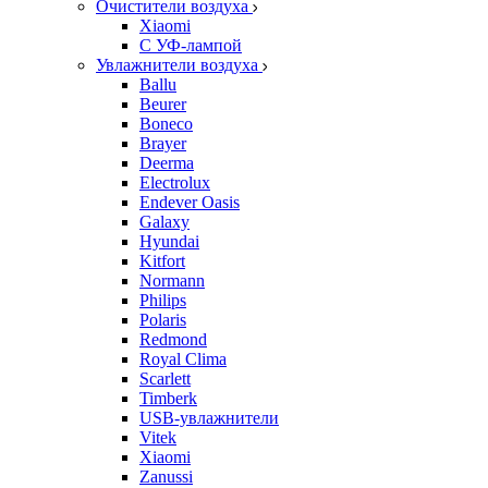
Очистители воздуха
Xiaomi
С УФ-лампой
Увлажнители воздуха
Ballu
Beurer
Boneco
Brayer
Deerma
Electrolux
Endever Oasis
Galaxy
Hyundai
Kitfort
Normann
Philips
Polaris
Redmond
Royal Clima
Scarlett
Timberk
USB-увлажнители
Vitek
Xiaomi
Zanussi