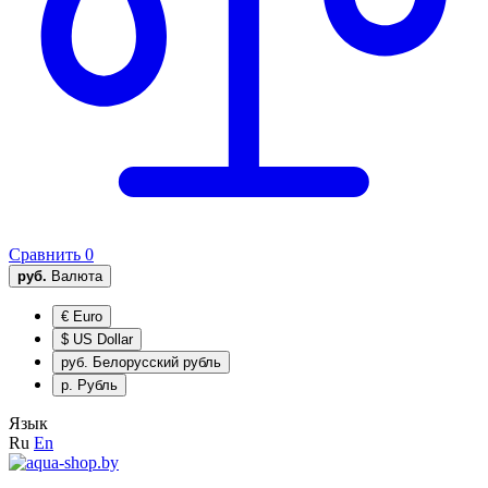
Сравнить
0
руб.
Валюта
€
Euro
$
US Dollar
руб.
Белорусский рубль
р.
Рубль
Язык
Ru
En