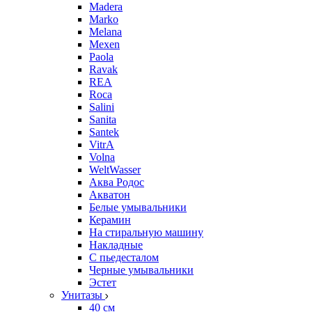
Madera
Marko
Melana
Mexen
Paola
Ravak
REA
Roca
Salini
Sanita
Santek
VitrA
Volna
WeltWasser
Аква Родос
Акватон
Белые умывальники
Керамин
На стиральную машину
Накладные
С пьедесталом
Черные умывальники
Эстет
Унитазы
40 см