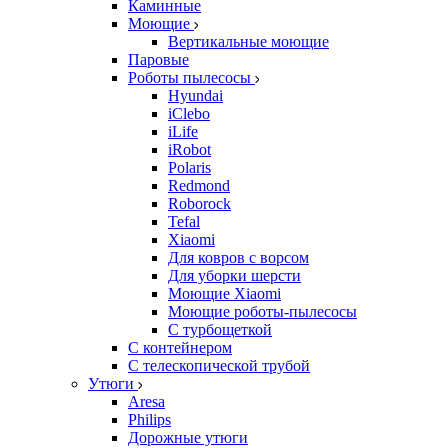
Каминные
Моющие
Вертикальные моющие
Паровые
Роботы пылесосы
Hyundai
iClebo
iLife
iRobot
Polaris
Redmond
Roborock
Tefal
Xiaomi
Для ковров с ворсом
Для уборки шерсти
Моющие Xiaomi
Моющие роботы-пылесосы
С турбощеткой
С контейнером
С телескопической трубой
Утюги
Aresa
Philips
Дорожные утюги