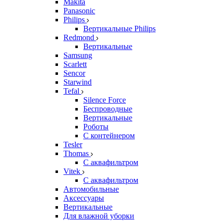
Makita
Panasonic
Philips
Вертикальные Philips
Redmond
Вертикальные
Samsung
Scarlett
Sencor
Starwind
Tefal
Silence Force
Беспроводные
Вертикальные
Роботы
С контейнером
Tesler
Thomas
С аквафильтром
Vitek
С аквафильтром
Автомобильные
Аксессуары
Вертикальные
Для влажной уборки