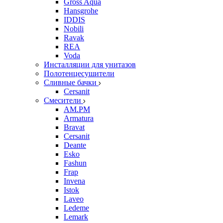
Gross Aqua
Hansgrohe
IDDIS
Nobili
Ravak
REA
Voda
Инсталляции для унитазов
Полотенцесушители
Сливные бачки
Cersanit
Смесители
AM.PM
Armatura
Bravat
Cersanit
Deante
Esko
Fashun
Frap
Invena
Istok
Laveo
Ledeme
Lemark