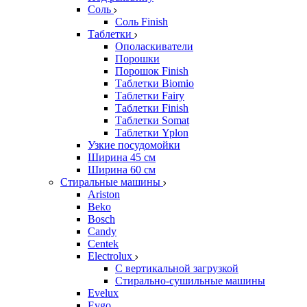
Соль
Соль Finish
Таблетки
Ополаскиватели
Порошки
Порошок Finish
Таблетки Biomio
Таблетки Fairy
Таблетки Finish
Таблетки Somat
Таблетки Yplon
Узкие посудомойки
Ширина 45 см
Ширина 60 см
Стиральные машины
Ariston
Beko
Bosch
Candy
Centek
Electrolux
С вертикальной загрузкой
Стирально-сушильные машины
Evelux
Evgo