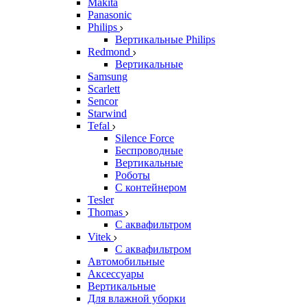
Makita
Panasonic
Philips
Вертикальные Philips
Redmond
Вертикальные
Samsung
Scarlett
Sencor
Starwind
Tefal
Silence Force
Беспроводные
Вертикальные
Роботы
С контейнером
Tesler
Thomas
С аквафильтром
Vitek
С аквафильтром
Автомобильные
Аксессуары
Вертикальные
Для влажной уборки