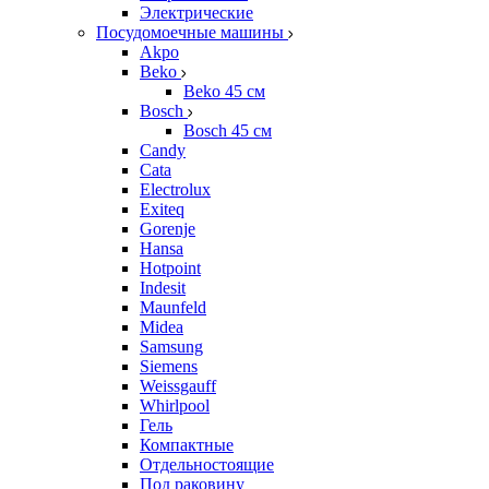
Электрические
Посудомоечные машины
Akpo
Beko
Beko 45 см
Bosch
Bosch 45 см
Candy
Cata
Electrolux
Exiteq
Gorenje
Hansa
Hotpoint
Indesit
Maunfeld
Midea
Samsung
Siemens
Weissgauff
Whirlpool
Гель
Компактные
Отдельностоящие
Под раковину