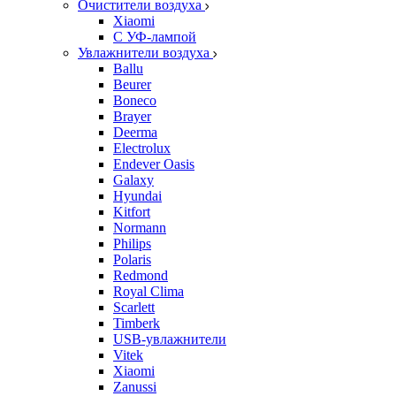
Очистители воздуха
Xiaomi
С УФ-лампой
Увлажнители воздуха
Ballu
Beurer
Boneco
Brayer
Deerma
Electrolux
Endever Oasis
Galaxy
Hyundai
Kitfort
Normann
Philips
Polaris
Redmond
Royal Clima
Scarlett
Timberk
USB-увлажнители
Vitek
Xiaomi
Zanussi