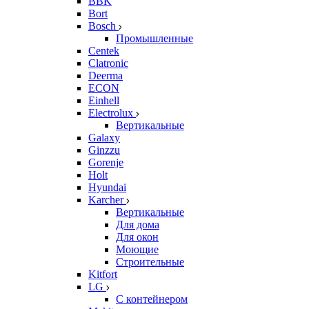
BBK
Bort
Bosch
Промышленные
Centek
Clatronic
Deerma
ECON
Einhell
Electrolux
Вертикальные
Galaxy
Ginzzu
Gorenje
Holt
Hyundai
Karcher
Вертикальные
Для дома
Для окон
Моющие
Строительные
Kitfort
LG
С контейнером