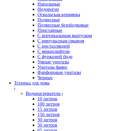
Напольные
Недорогие
Оскольская керамика
Подвесные
Подвесные безободковые
Приставные
С вертикальным выпуском
С импульсным смывом
С инсталляцией
С микролифтом
С функцией биде
Умные унитазы
Унитазы фаянс
Фарфоровые унитазы
Черные
Техника для дома
Водонагреватели
10 литров
100 литров
15 литров
150 литров
30 литров
50 литров
65 литров