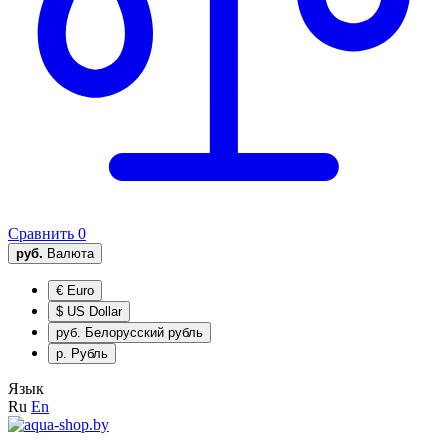
Сравнить
0
руб.
Валюта
€
Euro
$
US Dollar
руб.
Белорусский рубль
р.
Рубль
Язык
Ru
En