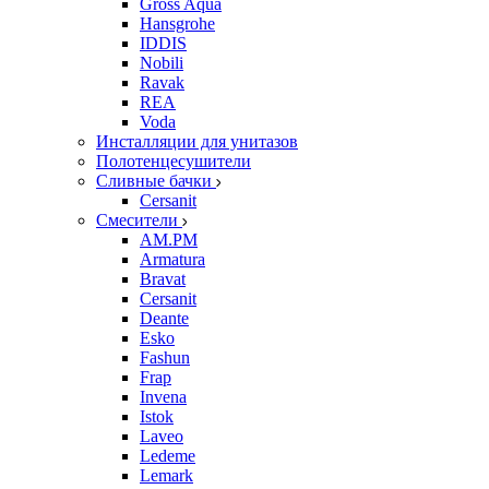
Gross Aqua
Hansgrohe
IDDIS
Nobili
Ravak
REA
Voda
Инсталляции для унитазов
Полотенцесушители
Сливные бачки
Cersanit
Смесители
AM.PM
Armatura
Bravat
Cersanit
Deante
Esko
Fashun
Frap
Invena
Istok
Laveo
Ledeme
Lemark