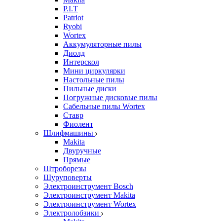
P.I.T
Patriot
Ryobi
Wortex
Аккумуляторные пилы
Диолд
Интерскол
Мини циркулярки
Настольные пилы
Пильные диски
Погружные дисковые пилы
Сабельные пилы Wortex
Ставр
Фиолент
Шлифмашины
Makita
Двуручные
Прямые
Штроборезы
Шуруповерты
Электроинструмент Bosch
Электроинструмент Makita
Электроинструмент Wortex
Электролобзики