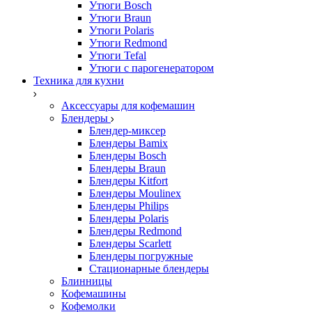
Утюги Bosch
Утюги Braun
Утюги Polaris
Утюги Redmond
Утюги Tefal
Утюги с парогенератором
Техника для кухни
Аксессуары для кофемашин
Блендеры
Блендер-миксер
Блендеры Bamix
Блендеры Bosch
Блендеры Braun
Блендеры Kitfort
Блендеры Moulinex
Блендеры Philips
Блендеры Polaris
Блендеры Redmond
Блендеры Scarlett
Блендеры погружные
Стационарные блендеры
Блинницы
Кофемашины
Кофемолки