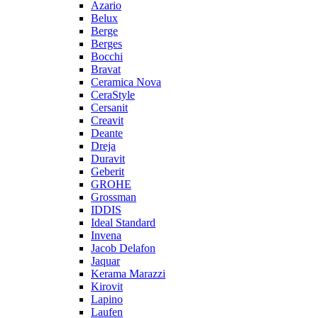
Azario
Belux
Berge
Berges
Bocchi
Bravat
Ceramica Nova
CeraStyle
Cersanit
Creavit
Deante
Dreja
Duravit
Geberit
GROHE
Grossman
IDDIS
Ideal Standard
Invena
Jacob Delafon
Jaquar
Kerama Marazzi
Kirovit
Lapino
Laufen