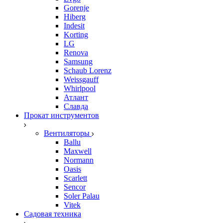
Gorenje
Hiberg
Indesit
Korting
LG
Renova
Samsung
Schaub Lorenz
Weissgauff
Whirlpool
Атлант
Славда
Прокат инструментов
Вентиляторы
Ballu
Maxwell
Normann
Oasis
Scarlett
Sencor
Soler Palau
Vitek
Садовая техника