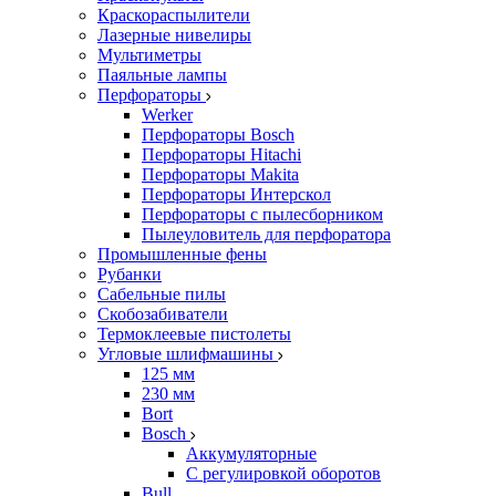
Краскораспылители
Лазерные нивелиры
Мультиметры
Паяльные лампы
Перфораторы
Werker
Перфораторы Bosch
Перфораторы Hitachi
Перфораторы Makita
Перфораторы Интерскол
Перфораторы с пылесборником
Пылеуловитель для перфоратора
Промышленные фены
Рубанки
Сабельные пилы
Скобозабиватели
Термоклеевые пистолеты
Угловые шлифмашины
125 мм
230 мм
Bort
Bosch
Аккумуляторные
С регулировкой оборотов
Bull