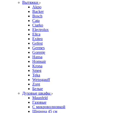
Вытяжки
Akpo
Backer
Bosch
Cata
Ciarko
Electrolux
Elica
Exiteq
Gefest
Germes
Gorenje
Hansa
Homsair
Krona
Smeg
Teka
Weissgauff
Zorg
Белые
Духовые шкафы
Maunfeld
Газовые
С микроволновкой
Ширина 45 см