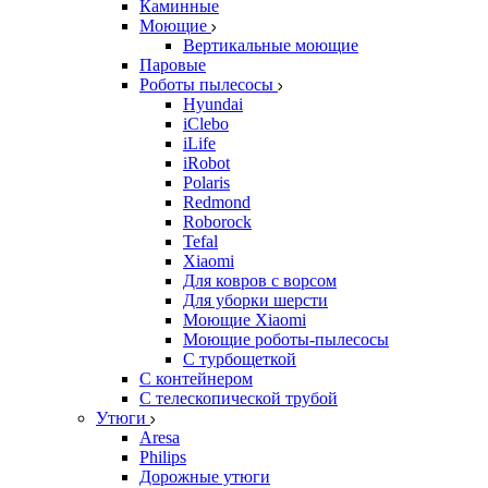
Каминные
Моющие
Вертикальные моющие
Паровые
Роботы пылесосы
Hyundai
iClebo
iLife
iRobot
Polaris
Redmond
Roborock
Tefal
Xiaomi
Для ковров с ворсом
Для уборки шерсти
Моющие Xiaomi
Моющие роботы-пылесосы
С турбощеткой
С контейнером
С телескопической трубой
Утюги
Aresa
Philips
Дорожные утюги