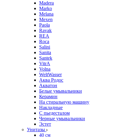
Madera
Marko
Melana
Mexen
Paola
Ravak
REA
Roca
Salini
Sanita
Santek
VitrA
Volna
WeltWasser
Аква Родос
Акватон
Белые умывальники
Керамин
На стиральную машину
Накладные
С пьедесталом
Черные умывальники
Эстет
Унитазы
40 см