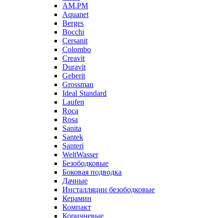
AM.PM
Aquanet
Berges
Bocchi
Cersanit
Colombo
Creavit
Duravit
Geberit
Grossman
Ideal Standard
Laufen
Roca
Rosa
Sanita
Santek
Santeri
WeltWasser
Безободковые
Боковая подводка
Дачные
Инсталляции безободковые
Керамин
Компакт
Коричневые