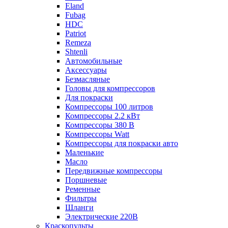
Eland
Fubag
HDC
Patriot
Remeza
Shtenli
Автомобильные
Аксессуары
Безмасляные
Головы для компрессоров
Для покраски
Компрессоры 100 литров
Компрессоры 2.2 кВт
Компрессоры 380 В
Компрессоры Watt
Компрессоры для покраски авто
Маленькие
Масло
Передвижные компрессоры
Поршневые
Ременные
Фильтры
Шланги
Электрические 220В
Краскопульты