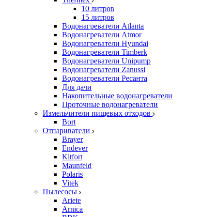
10 литров
15 литров
Водонагреватели Atlanta
Водонагреватели Atmor
Водонагреватели Hyundai
Водонагреватели Timberk
Водонагреватели Unipump
Водонагреватели Zanussi
Водонагреватели Ресанта
Для дачи
Накопительные водонагреватели
Проточные водонагреватели
Измельчители пищевых отходов
Bort
Отпариватели
Brayer
Endever
Kitfort
Maunfeld
Polaris
Vitek
Пылесосы
Ariete
Arnica