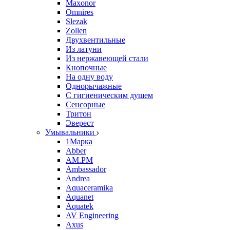
Maxonor
Omnires
Slezak
Zollen
Двухвентильные
Из латуни
Из нержавеющей стали
Кнопочные
На одну воду
Однорычажные
С гигиеническим душем
Сенсорные
Тритон
Эверест
Умывальники
1Марка
Abber
AM.PM
Ambassador
Andrea
Aquaceramika
Aquanet
Aquatek
AV Engineering
Axus