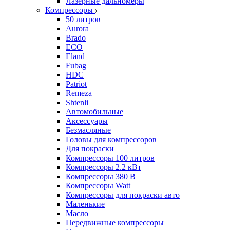
Лазерные дальномеры
Компрессоры
50 литров
Aurora
Brado
ECO
Eland
Fubag
HDC
Patriot
Remeza
Shtenli
Автомобильные
Аксессуары
Безмасляные
Головы для компрессоров
Для покраски
Компрессоры 100 литров
Компрессоры 2.2 кВт
Компрессоры 380 В
Компрессоры Watt
Компрессоры для покраски авто
Маленькие
Масло
Передвижные компрессоры