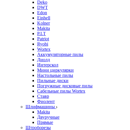
Deko
DWT
Edon
Einhell
Kolner
Makita
P.I.T
Patriot
Ryobi
Wortex
Аккумуляторные пилы
Диолд
Интерскол
Мини циркулярки
Настольные пилы
Пильные диски
Погружные дисковые пилы
Сабельные пилы Wortex
Ставр
Фиолент
Шлифмашины
Makita
Двуручные
Прямые
Штроборезы