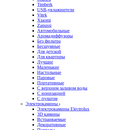
Timberk
USB-увлажнители
Vitek
Xiaomi
Zanussi
Автомобильные
Аромадиффузоры
Без фильтра
Бесшумные
Для детской
Для квартиры
Лучшие
Маленькие
Настольные
Паровые
Портативные
С верхним заливом воды
С ионизацией
С пультом
Электрокамины
Электрокамины Electrolux
3D камины
Встраиваемые
Декоративные
Порталы