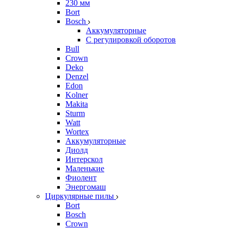
230 мм
Bort
Bosch
Аккумуляторные
С регулировкой оборотов
Bull
Crown
Deko
Denzel
Edon
Kolner
Makita
Sturm
Watt
Wortex
Аккумуляторные
Диолд
Интерскол
Маленькие
Фиолент
Энергомаш
Циркулярные пилы
Bort
Bosch
Crown