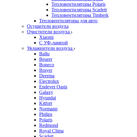
Тепловентиляторы Polaris
Тепловентиляторы Scarlett
Тепловентиляторы Timberk
Тепловентиляторы для авто
Осушители воздуха
Очистители воздуха
Xiaomi
С УФ-лампой
Увлажнители воздуха
Ballu
Beurer
Boneco
Brayer
Deerma
Electrolux
Endever Oasis
Galaxy
Hyundai
Kitfort
Normann
Philips
Polaris
Redmond
Royal Clima
Scarlett