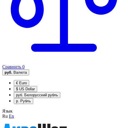
Сравнить
0
руб.
Валюта
€
Euro
$
US Dollar
руб.
Белорусский рубль
р.
Рубль
Язык
Ru
En