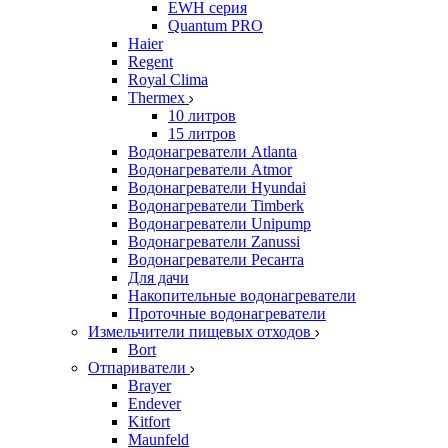
EWH серия
Quantum PRO
Haier
Regent
Royal Clima
Thermex
10 литров
15 литров
Водонагреватели Atlanta
Водонагреватели Atmor
Водонагреватели Hyundai
Водонагреватели Timberk
Водонагреватели Unipump
Водонагреватели Zanussi
Водонагреватели Ресанта
Для дачи
Накопительные водонагреватели
Проточные водонагреватели
Измельчители пищевых отходов
Bort
Отпариватели
Brayer
Endever
Kitfort
Maunfeld