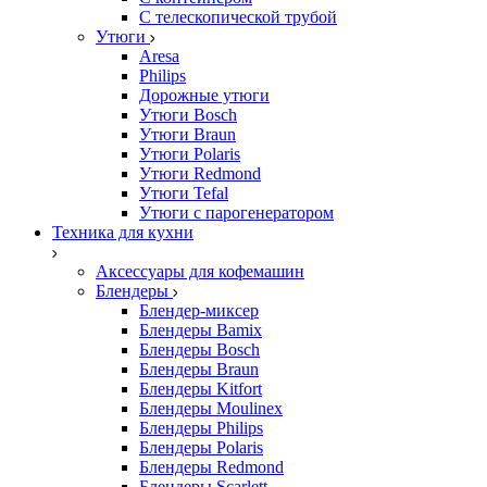
С телескопической трубой
Утюги
Aresa
Philips
Дорожные утюги
Утюги Bosch
Утюги Braun
Утюги Polaris
Утюги Redmond
Утюги Tefal
Утюги с парогенератором
Техника для кухни
Аксессуары для кофемашин
Блендеры
Блендер-миксер
Блендеры Bamix
Блендеры Bosch
Блендеры Braun
Блендеры Kitfort
Блендеры Moulinex
Блендеры Philips
Блендеры Polaris
Блендеры Redmond
Блендеры Scarlett