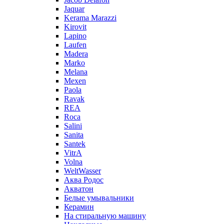
Jaquar
Kerama Marazzi
Kirovit
Lapino
Laufen
Madera
Marko
Melana
Mexen
Paola
Ravak
REA
Roca
Salini
Sanita
Santek
VitrA
Volna
WeltWasser
Аква Родос
Акватон
Белые умывальники
Керамин
На стиральную машину