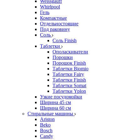
Weissgauff
Whirlpool
Гель
Компактные
Отдельностоящие
Под раковину
Соль
Соль Finish
Таблетки
Ополаскиватели
Порошки
Порошок Finish
Таблетки Biomio
Таблетки Fairy
Таблетки Finish
Таблетки Somat
Таблетки Yplon
Узкие посудомойки
Ширина 45 см
Ширина 60 см
Стиральные машины
Ariston
Beko
Bosch
Candy