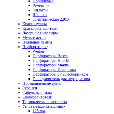
Поршневые
Ременные
Фильтры
Шланги
Электрические 220В
Краскопульты
Краскораспылители
Лазерные нивелиры
Мультиметры
Паяльные лампы
Перфораторы
Werker
Перфораторы Bosch
Перфораторы Hitachi
Перфораторы Makita
Перфораторы Интерскол
Перфораторы с пылесборником
Пылеуловитель для перфоратора
Промышленные фены
Рубанки
Сабельные пилы
Скобозабиватели
Термоклеевые пистолеты
Угловые шлифмашины
125 мм