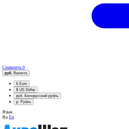
Сравнить
0
руб.
Валюта
€
Euro
$
US Dollar
руб.
Белорусский рубль
р.
Рубль
Язык
Ru
En