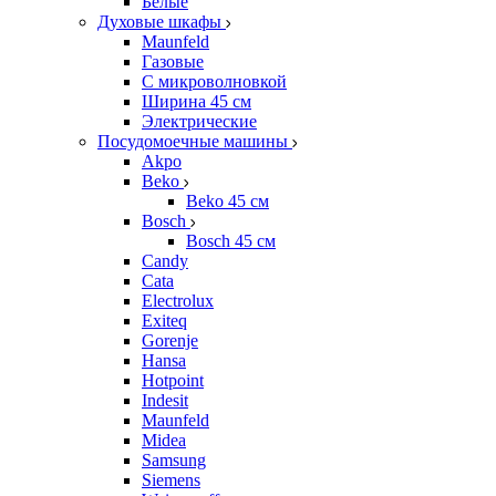
Белые
Духовые шкафы
Maunfeld
Газовые
С микроволновкой
Ширина 45 см
Электрические
Посудомоечные машины
Akpo
Beko
Beko 45 см
Bosch
Bosch 45 см
Candy
Cata
Electrolux
Exiteq
Gorenje
Hansa
Hotpoint
Indesit
Maunfeld
Midea
Samsung
Siemens