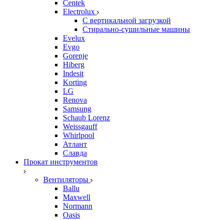
Centek
Electrolux
С вертикальной загрузкой
Стирально-сушильные машины
Evelux
Evgo
Gorenje
Hiberg
Indesit
Korting
LG
Renova
Samsung
Schaub Lorenz
Weissgauff
Whirlpool
Атлант
Славда
Прокат инструментов
Вентиляторы
Ballu
Maxwell
Normann
Oasis