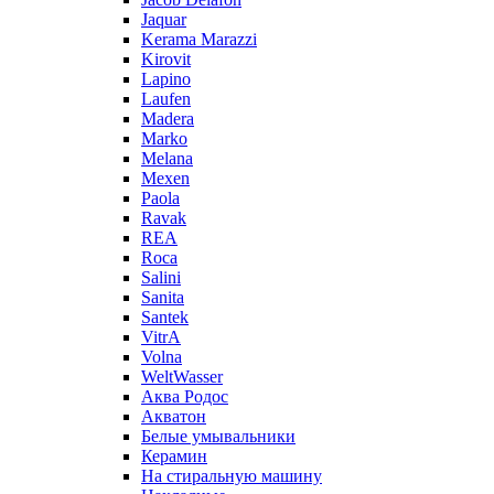
Jaquar
Kerama Marazzi
Kirovit
Lapino
Laufen
Madera
Marko
Melana
Mexen
Paola
Ravak
REA
Roca
Salini
Sanita
Santek
VitrA
Volna
WeltWasser
Аква Родос
Акватон
Белые умывальники
Керамин
На стиральную машину