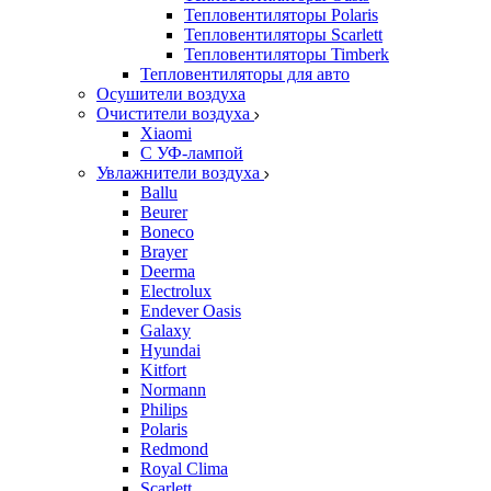
Тепловентиляторы Polaris
Тепловентиляторы Scarlett
Тепловентиляторы Timberk
Тепловентиляторы для авто
Осушители воздуха
Очистители воздуха
Xiaomi
С УФ-лампой
Увлажнители воздуха
Ballu
Beurer
Boneco
Brayer
Deerma
Electrolux
Endever Oasis
Galaxy
Hyundai
Kitfort
Normann
Philips
Polaris
Redmond
Royal Clima
Scarlett