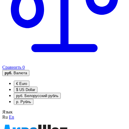
Сравнить
0
руб.
Валюта
€
Euro
$
US Dollar
руб.
Белорусский рубль
р.
Рубль
Язык
Ru
En