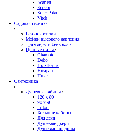
Scarlett
Sencor
Soler Palau
Vitek
Садовая техника
Газонокосилки
Мойки высокого давления
Триммеры и бензокосы
Цепные пилы
Champion
Deko
Holzfforma
Husqvarna
Huter
Сантехника
Душевые кабины
120 x 80
90 х 90
Triton
Большие кабины
Для дачи
Душевые двери
Душевые поддоны