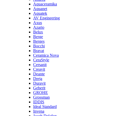
Aquaceramika
Aquanet
Aquatek
AV Engineering
Axus
Azario
Belux
Berge
Berges
Bocchi
Bravat
Ceramica Nova
CeraStyle
Cersanit
Creavit
Deante
Dreja
Duravit
Geberit
GROHE
Grossman
IDDIS
Ideal Standard
Invena
Jacob Delafon