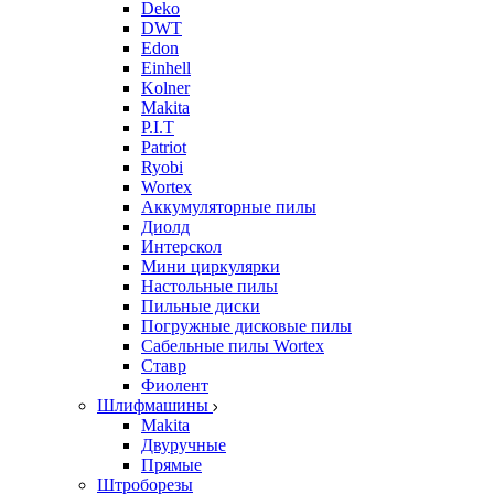
Deko
DWT
Edon
Einhell
Kolner
Makita
P.I.T
Patriot
Ryobi
Wortex
Аккумуляторные пилы
Диолд
Интерскол
Мини циркулярки
Настольные пилы
Пильные диски
Погружные дисковые пилы
Сабельные пилы Wortex
Ставр
Фиолент
Шлифмашины
Makita
Двуручные
Прямые
Штроборезы