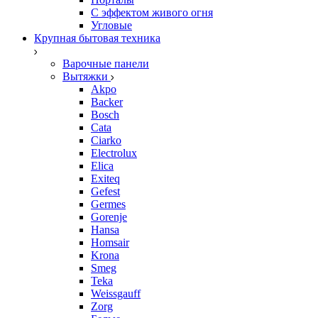
С эффектом живого огня
Угловые
Крупная бытовая техника
Варочные панели
Вытяжки
Akpo
Backer
Bosch
Cata
Ciarko
Electrolux
Elica
Exiteq
Gefest
Germes
Gorenje
Hansa
Homsair
Krona
Smeg
Teka
Weissgauff
Zorg