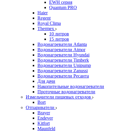
EWH серия
Quantum PRO
Haier
Regent
Royal Clima
Thermex
10 литров
15 литров
Водонагреватели Atlanta
Водонагреватели Atmor
Водонагреватели Hyundai
Водонагреватели Timberk
Водонагреватели Unipump
Водонагреватели Zanussi
Водонагреватели Ресанта
Для дачи
Накопительные водонагреватели
Проточные водонагреватели
Измельчители пищевых отходов
Bort
Отпариватели
Brayer
Endever
Kitfort
Maunfeld