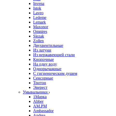
Invena
Istok
Laveo
Ledeme
Lemark
Maxonor
Omnires
Slezak
Zollen
Двухвентильные
Из латуни
Из нержавеющей стали
Кнопочные
На одну воду
Однорычажные
С гигиеническим душем
Сенсорные
Тритон
Эверест
Умывальники
1Марка
Abber
AM.PM
Ambassador
Andrea