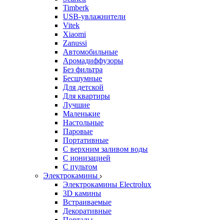
Timberk
USB-увлажнители
Vitek
Xiaomi
Zanussi
Автомобильные
Аромадиффузоры
Без фильтра
Бесшумные
Для детской
Для квартиры
Лучшие
Маленькие
Настольные
Паровые
Портативные
С верхним заливом воды
С ионизацией
С пультом
Электрокамины
Электрокамины Electrolux
3D камины
Встраиваемые
Декоративные
Порталы