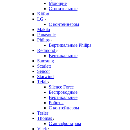
Моющие
Строительные
Kitfort
LG
С контейнером
Makita
Panasonic
Philips
Вертикальные Philips
Redmond
Вертикальные
Samsung
Scarlett
Sencor
Starwind
Tefal
Silence Force
Беспроводные
Вертикальные
Роботы
С контейнером
Tesler
Thomas
С аквафильтром
Vitek