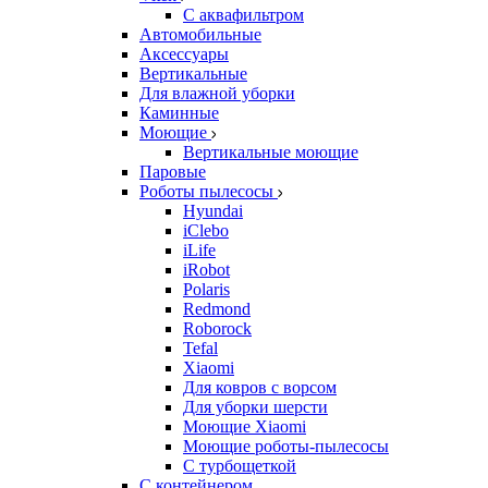
С аквафильтром
Автомобильные
Аксессуары
Вертикальные
Для влажной уборки
Каминные
Моющие
Вертикальные моющие
Паровые
Роботы пылесосы
Hyundai
iClebo
iLife
iRobot
Polaris
Redmond
Roborock
Tefal
Xiaomi
Для ковров с ворсом
Для уборки шерсти
Моющие Xiaomi
Моющие роботы-пылесосы
С турбощеткой
С контейнером