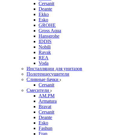
Cersanit
Deante
Ekko
Esko
GROHE
Gross Aqua
Hansgrohe
IDDIS
Nobili
Ravak
REA
Voda
Инсталляции для унитазов
Полотенцесушители
Сливные бачки
Cersanit
Смесители
AM.PM
Armatura
Bravat
Cersanit
Deante
Esko
Fashun
Frap