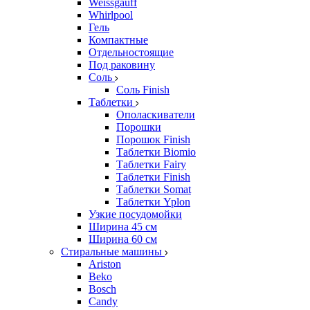
Weissgauff
Whirlpool
Гель
Компактные
Отдельностоящие
Под раковину
Соль
Соль Finish
Таблетки
Ополаскиватели
Порошки
Порошок Finish
Таблетки Biomio
Таблетки Fairy
Таблетки Finish
Таблетки Somat
Таблетки Yplon
Узкие посудомойки
Ширина 45 см
Ширина 60 см
Стиральные машины
Ariston
Beko
Bosch
Candy