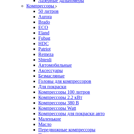
Лазерные дальномеры
Компрессоры
50 литров
Aurora
Brado
ECO
Eland
Fubag
HDC
Patriot
Remeza
Shtenli
Автомобильные
Аксессуары
Безмасляные
Головы для компрессоров
Для покраски
Компрессоры 100 литров
Компрессоры 2.2 кВт
Компрессоры 380 В
Компрессоры Watt
Компрессоры для покраски авто
Маленькие
Масло
Передвижные компрессоры