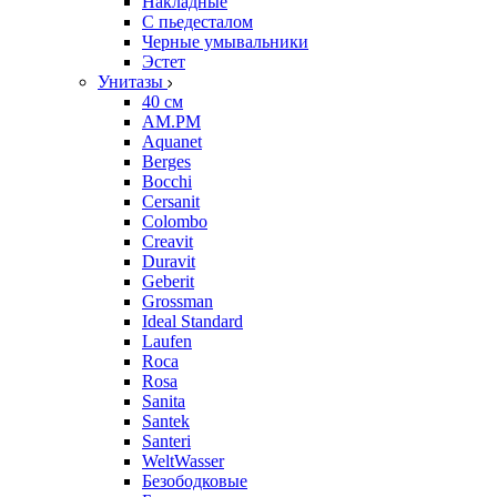
Накладные
С пьедесталом
Черные умывальники
Эстет
Унитазы
40 см
AM.PM
Aquanet
Berges
Bocchi
Cersanit
Colombo
Creavit
Duravit
Geberit
Grossman
Ideal Standard
Laufen
Roca
Rosa
Sanita
Santek
Santeri
WeltWasser
Безободковые