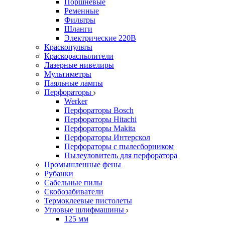
Поршневые
Ременные
Фильтры
Шланги
Электрические 220В
Краскопульты
Краскораспылители
Лазерные нивелиры
Мультиметры
Паяльные лампы
Перфораторы
Werker
Перфораторы Bosch
Перфораторы Hitachi
Перфораторы Makita
Перфораторы Интерскол
Перфораторы с пылесборником
Пылеуловитель для перфоратора
Промышленные фены
Рубанки
Сабельные пилы
Скобозабиватели
Термоклеевые пистолеты
Угловые шлифмашины
125 мм