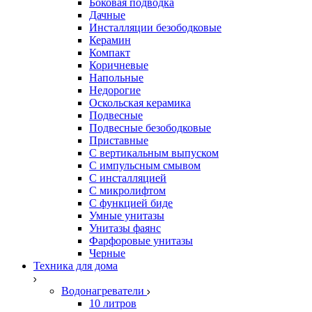
Боковая подводка
Дачные
Инсталляции безободковые
Керамин
Компакт
Коричневые
Напольные
Недорогие
Оскольская керамика
Подвесные
Подвесные безободковые
Приставные
С вертикальным выпуском
С импульсным смывом
С инсталляцией
С микролифтом
С функцией биде
Умные унитазы
Унитазы фаянс
Фарфоровые унитазы
Черные
Техника для дома
Водонагреватели
10 литров