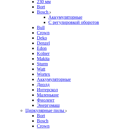
230 мм
Bort
Bosch
Аккумуляторные
С регулировкой оборотов
Bull
Crown
Deko
Denzel
Edon
Kolner
Makita
Sturm
Watt
Wortex
Аккумуляторные
Диолд
Интерскол
Маленькие
Фиолент
Энергомаш
Циркулярные пилы
Bort
Bosch
Crown