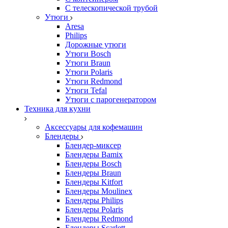
С телескопической трубой
Утюги
Aresa
Philips
Дорожные утюги
Утюги Bosch
Утюги Braun
Утюги Polaris
Утюги Redmond
Утюги Tefal
Утюги с парогенератором
Техника для кухни
Аксессуары для кофемашин
Блендеры
Блендер-миксер
Блендеры Bamix
Блендеры Bosch
Блендеры Braun
Блендеры Kitfort
Блендеры Moulinex
Блендеры Philips
Блендеры Polaris
Блендеры Redmond
Блендеры Scarlett