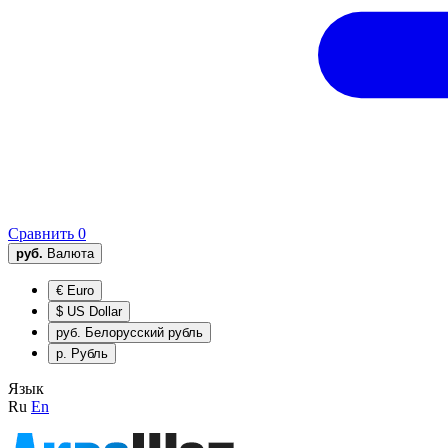
Сравнить
0
руб.
Валюта
€
Euro
$
US Dollar
руб.
Белорусский рубль
р.
Рубль
Язык
Ru
En