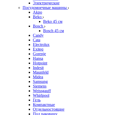
Электрические
Посудомоечные машины
Akpo
Beko
Beko 45 см
Bosch
Bosch 45 см
Candy
Cata
Electrolux
Exiteq
Gorenje
Hansa
Hotpoint
Indesit
Maunfeld
Midea
Samsung
Siemens
Weissgauff
Whirlpool
Гель
Компактные
Отдельностоящие
Под раковину