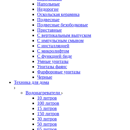
Напольные
Недорогие
Оскольская керамика
Подвесные
Подвесные безободковые
Приставные
С вертикальным выпуском
С импульсным смывом
С инсталляцией
С микролифтом
С функцией биде
Умные унитазы
Унитазы фаянс
Фарфоровые унитазы
Черные
Техника для дома
Водонагреватели
10 литров
100 литров
15 литров
150 литров
30 литров
50 литров
65 литров