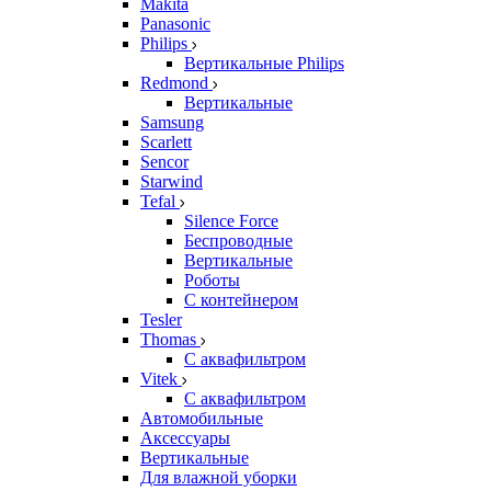
Makita
Panasonic
Philips
Вертикальные Philips
Redmond
Вертикальные
Samsung
Scarlett
Sencor
Starwind
Tefal
Silence Force
Беспроводные
Вертикальные
Роботы
С контейнером
Tesler
Thomas
С аквафильтром
Vitek
С аквафильтром
Автомобильные
Аксессуары
Вертикальные
Для влажной уборки