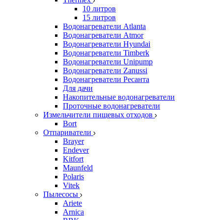
10 литров
15 литров
Водонагреватели Atlanta
Водонагреватели Atmor
Водонагреватели Hyundai
Водонагреватели Timberk
Водонагреватели Unipump
Водонагреватели Zanussi
Водонагреватели Ресанта
Для дачи
Накопительные водонагреватели
Проточные водонагреватели
Измельчители пищевых отходов
Bort
Отпариватели
Brayer
Endever
Kitfort
Maunfeld
Polaris
Vitek
Пылесосы
Ariete
Arnica