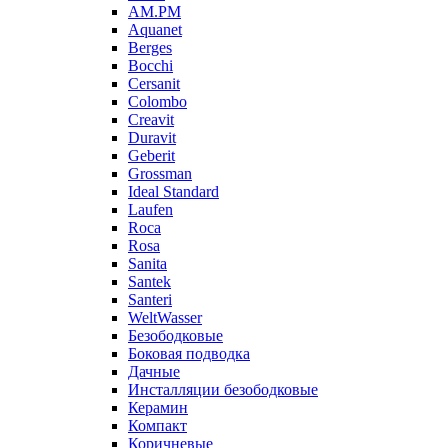
AM.PM
Aquanet
Berges
Bocchi
Cersanit
Colombo
Creavit
Duravit
Geberit
Grossman
Ideal Standard
Laufen
Roca
Rosa
Sanita
Santek
Santeri
WeltWasser
Безободковые
Боковая подводка
Дачные
Инсталляции безободковые
Керамин
Компакт
Коричневые