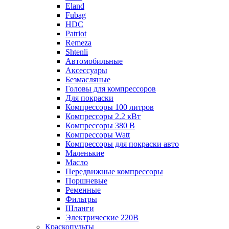
Eland
Fubag
HDC
Patriot
Remeza
Shtenli
Автомобильные
Аксессуары
Безмасляные
Головы для компрессоров
Для покраски
Компрессоры 100 литров
Компрессоры 2.2 кВт
Компрессоры 380 В
Компрессоры Watt
Компрессоры для покраски авто
Маленькие
Масло
Передвижные компрессоры
Поршневые
Ременные
Фильтры
Шланги
Электрические 220В
Краскопульты