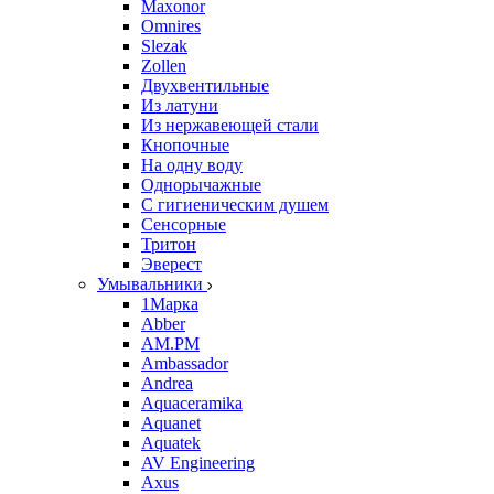
Maxonor
Omnires
Slezak
Zollen
Двухвентильные
Из латуни
Из нержавеющей стали
Кнопочные
На одну воду
Однорычажные
С гигиеническим душем
Сенсорные
Тритон
Эверест
Умывальники
1Марка
Abber
AM.PM
Ambassador
Andrea
Aquaceramika
Aquanet
Aquatek
AV Engineering
Axus