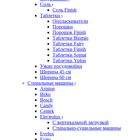
Соль
Соль Finish
Таблетки
Ополаскиватели
Порошки
Порошок Finish
Таблетки Biomio
Таблетки Fairy
Таблетки Finish
Таблетки Somat
Таблетки Yplon
Узкие посудомойки
Ширина 45 см
Ширина 60 см
Стиральные машины
Ariston
Beko
Bosch
Candy
Centek
Electrolux
С вертикальной загрузкой
Стирально-сушильные машины
Evelux
Evgo