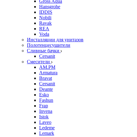
Gross Aqua
Hansgrohe
IDDIS
Nobili
Ravak
REA
Voda
Инсталляции для унитазов
Полотенцесушители
Сливные бачки
Cersanit
Смесители
AM.PM
Armatura
Bravat
Cersanit
Deante
Esko
Fashun
Frap
Invena
Istok
Laveo
Ledeme
Lemark