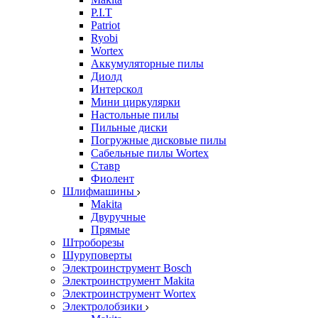
P.I.T
Patriot
Ryobi
Wortex
Аккумуляторные пилы
Диолд
Интерскол
Мини циркулярки
Настольные пилы
Пильные диски
Погружные дисковые пилы
Сабельные пилы Wortex
Ставр
Фиолент
Шлифмашины
Makita
Двуручные
Прямые
Штроборезы
Шуруповерты
Электроинструмент Bosch
Электроинструмент Makita
Электроинструмент Wortex
Электролобзики