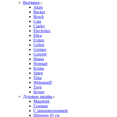
Вытяжки
Akpo
Backer
Bosch
Cata
Ciarko
Electrolux
Elica
Exiteq
Gefest
Germes
Gorenje
Hansa
Homsair
Krona
Smeg
Teka
Weissgauff
Zorg
Белые
Духовые шкафы
Maunfeld
Газовые
С микроволновкой
Ширина 45 см