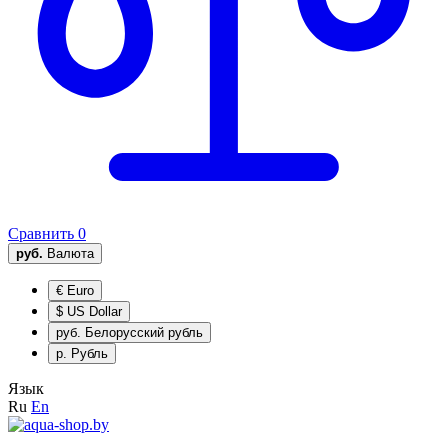
Сравнить
0
руб.
Валюта
€
Euro
$
US Dollar
руб.
Белорусский рубль
р.
Рубль
Язык
Ru
En