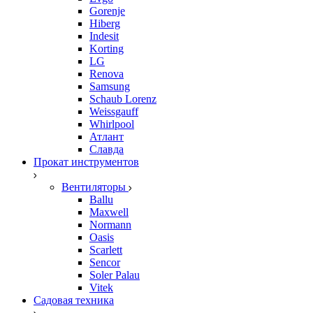
Gorenje
Hiberg
Indesit
Korting
LG
Renova
Samsung
Schaub Lorenz
Weissgauff
Whirlpool
Атлант
Славда
Прокат инструментов
Вентиляторы
Ballu
Maxwell
Normann
Oasis
Scarlett
Sencor
Soler Palau
Vitek
Садовая техника