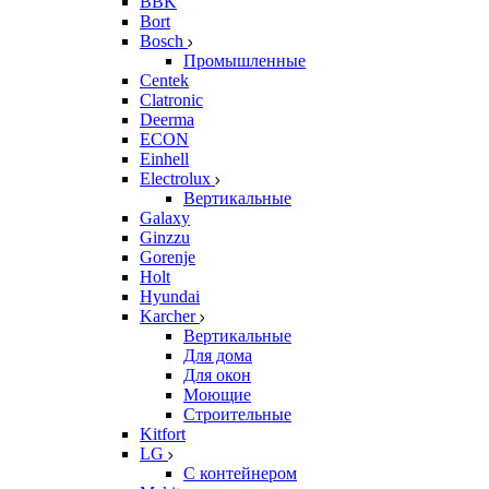
BBK
Bort
Bosch
Промышленные
Centek
Clatronic
Deerma
ECON
Einhell
Electrolux
Вертикальные
Galaxy
Ginzzu
Gorenje
Holt
Hyundai
Karcher
Вертикальные
Для дома
Для окон
Моющие
Строительные
Kitfort
LG
С контейнером