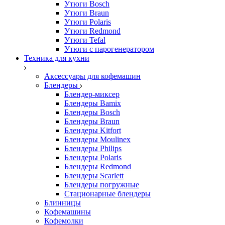
Утюги Bosch
Утюги Braun
Утюги Polaris
Утюги Redmond
Утюги Tefal
Утюги с парогенератором
Техника для кухни
Аксессуары для кофемашин
Блендеры
Блендер-миксер
Блендеры Bamix
Блендеры Bosch
Блендеры Braun
Блендеры Kitfort
Блендеры Moulinex
Блендеры Philips
Блендеры Polaris
Блендеры Redmond
Блендеры Scarlett
Блендеры погружные
Стационарные блендеры
Блинницы
Кофемашины
Кофемолки