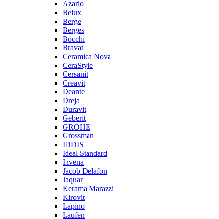
Azario
Belux
Berge
Berges
Bocchi
Bravat
Ceramica Nova
CeraStyle
Cersanit
Creavit
Deante
Dreja
Duravit
Geberit
GROHE
Grossman
IDDIS
Ideal Standard
Invena
Jacob Delafon
Jaquar
Kerama Marazzi
Kirovit
Lapino
Laufen