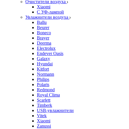
Очистители воздуха
Xiaomi
С УФ-лампой
Увлажнители воздуха
Ballu
Beurer
Boneco
Brayer
Deerma
Electrolux
Endever Oasis
Galaxy
Hyundai
Kitfort
Normann
Philips
Polaris
Redmond
Royal Clima
Scarlett
Timberk
USB-увлажнители
Vitek
Xiaomi
Zanussi