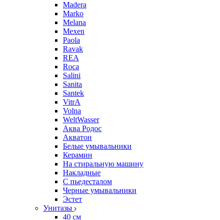
Madera
Marko
Melana
Mexen
Paola
Ravak
REA
Roca
Salini
Sanita
Santek
VitrA
Volna
WeltWasser
Аква Родос
Акватон
Белые умывальники
Керамин
На стиральную машину
Накладные
С пьедесталом
Черные умывальники
Эстет
Унитазы
40 см