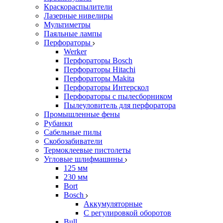
Краскораспылители
Лазерные нивелиры
Мультиметры
Паяльные лампы
Перфораторы
Werker
Перфораторы Bosch
Перфораторы Hitachi
Перфораторы Makita
Перфораторы Интерскол
Перфораторы с пылесборником
Пылеуловитель для перфоратора
Промышленные фены
Рубанки
Сабельные пилы
Скобозабиватели
Термоклеевые пистолеты
Угловые шлифмашины
125 мм
230 мм
Bort
Bosch
Аккумуляторные
С регулировкой оборотов
Bull