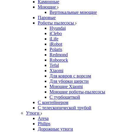
Каминные
Моющие
Вертикальные моющие
Паровые
Роботы пылесосы
Hyundai
iClebo
iLife
iRobot
Polaris
Redmond
Roborock
Tefal
Xiaomi
Для ковров с ворсом
Для уборки шерсти
Моющие Xiaomi
Моющие роботы-пылесосы
С турбощеткой
С контейнером
С телескопической трубой
Утюги
Aresa
Philips
Дорожные утюги