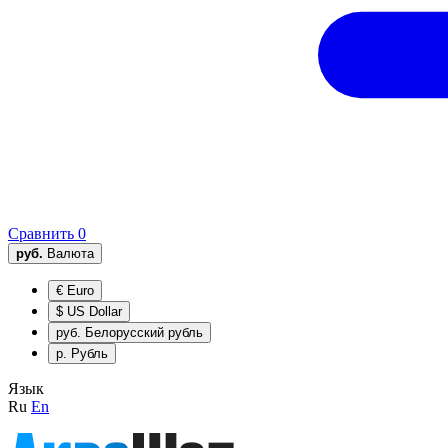
Сравнить
0
руб.
Валюта
€
Euro
$
US Dollar
руб.
Белорусский рубль
р.
Рубль
Язык
Ru
En