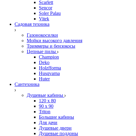
Scarlett
Sencor
Soler Palau
Vitek
Садовая техника
Газонокосилки
Мойки высокого давления
Триммеры и бензокосы
Цепные пилы
Champion
Deko
Holzfforma
Husqvarna
Huter
Сантехника
Душевые кабины
120 x 80
90 х 90
Triton
Большие кабины
Для дачи
Душевые двери
Душевые поддоны