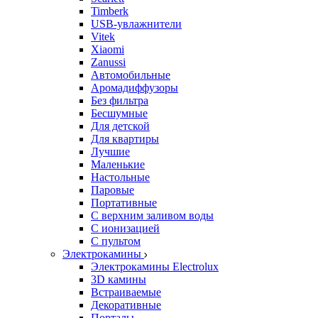
Timberk
USB-увлажнители
Vitek
Xiaomi
Zanussi
Автомобильные
Аромадиффузоры
Без фильтра
Бесшумные
Для детской
Для квартиры
Лучшие
Маленькие
Настольные
Паровые
Портативные
С верхним заливом воды
С ионизацией
С пультом
Электрокамины
Электрокамины Electrolux
3D камины
Встраиваемые
Декоративные
Порталы