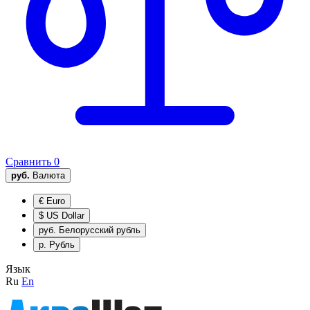
Сравнить
0
руб.
Валюта
€
Euro
$
US Dollar
руб.
Белорусский рубль
р.
Рубль
Язык
Ru
En