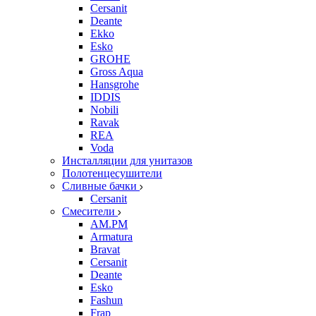
Cersanit
Deante
Ekko
Esko
GROHE
Gross Aqua
Hansgrohe
IDDIS
Nobili
Ravak
REA
Voda
Инсталляции для унитазов
Полотенцесушители
Сливные бачки
Cersanit
Смесители
AM.PM
Armatura
Bravat
Cersanit
Deante
Esko
Fashun
Frap