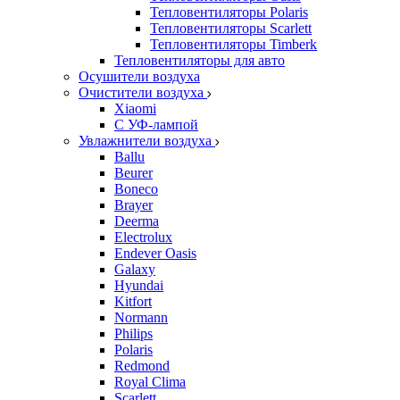
Тепловентиляторы Polaris
Тепловентиляторы Scarlett
Тепловентиляторы Timberk
Тепловентиляторы для авто
Осушители воздуха
Очистители воздуха
Xiaomi
С УФ-лампой
Увлажнители воздуха
Ballu
Beurer
Boneco
Brayer
Deerma
Electrolux
Endever Oasis
Galaxy
Hyundai
Kitfort
Normann
Philips
Polaris
Redmond
Royal Clima
Scarlett