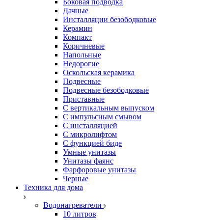
Боковая подводка
Дачные
Инсталляции безободковые
Керамин
Компакт
Коричневые
Напольные
Недорогие
Оскольская керамика
Подвесные
Подвесные безободковые
Приставные
С вертикальным выпуском
С импульсным смывом
С инсталляцией
С микролифтом
С функцией биде
Умные унитазы
Унитазы фаянс
Фарфоровые унитазы
Черные
Техника для дома
Водонагреватели
10 литров