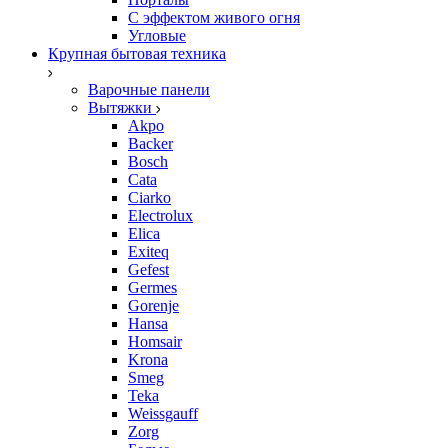
С эффектом живого огня
Угловые
Крупная бытовая техника
Варочные панели
Вытяжки
Akpo
Backer
Bosch
Cata
Ciarko
Electrolux
Elica
Exiteq
Gefest
Germes
Gorenje
Hansa
Homsair
Krona
Smeg
Teka
Weissgauff
Zorg