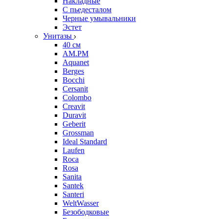
Накладные
С пьедесталом
Черные умывальники
Эстет
Унитазы
40 см
AM.PM
Aquanet
Berges
Bocchi
Cersanit
Colombo
Creavit
Duravit
Geberit
Grossman
Ideal Standard
Laufen
Roca
Rosa
Sanita
Santek
Santeri
WeltWasser
Безободковые