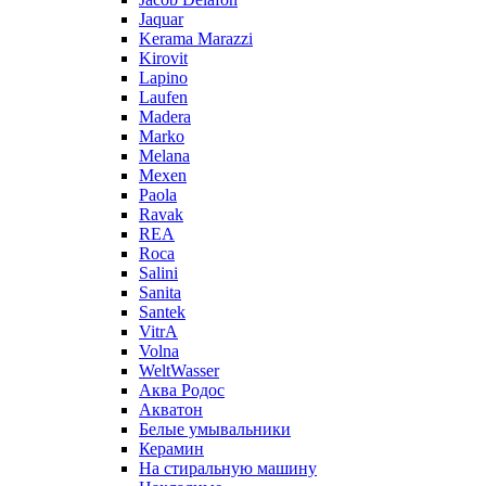
Jaquar
Kerama Marazzi
Kirovit
Lapino
Laufen
Madera
Marko
Melana
Mexen
Paola
Ravak
REA
Roca
Salini
Sanita
Santek
VitrA
Volna
WeltWasser
Аква Родос
Акватон
Белые умывальники
Керамин
На стиральную машину