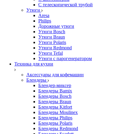
С телескопической трубой
Утюги
Aresa
Philips
Дорожные утюги
Утюги Bosch
Утюги Braun
Утюги Polaris
Утюги Redmond
Утюги Tefal
Утюги с парогенератором
Техника для кухни
Аксессуары для кофемашин
Блендеры
Блендер-миксер
Блендеры Bamix
Блендеры Bosch
Блендеры Braun
Блендеры Kitfort
Блендеры Moulinex
Блендеры Philips
Блендеры Polaris
Блендеры Redmond
Блендеры Scarlett