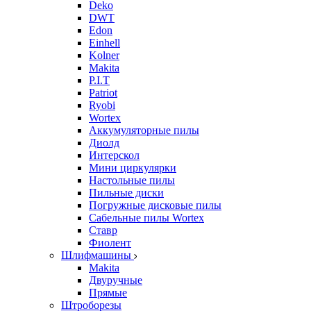
Deko
DWT
Edon
Einhell
Kolner
Makita
P.I.T
Patriot
Ryobi
Wortex
Аккумуляторные пилы
Диолд
Интерскол
Мини циркулярки
Настольные пилы
Пильные диски
Погружные дисковые пилы
Сабельные пилы Wortex
Ставр
Фиолент
Шлифмашины
Makita
Двуручные
Прямые
Штроборезы