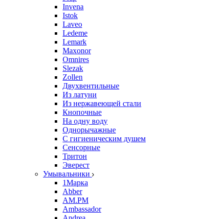
Invena
Istok
Laveo
Ledeme
Lemark
Maxonor
Omnires
Slezak
Zollen
Двухвентильные
Из латуни
Из нержавеющей стали
Кнопочные
На одну воду
Однорычажные
С гигиеническим душем
Сенсорные
Тритон
Эверест
Умывальники
1Марка
Abber
AM.PM
Ambassador
Andrea