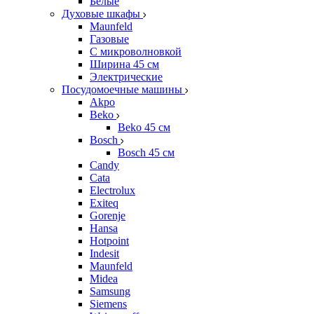
Белые
Духовые шкафы
Maunfeld
Газовые
С микроволновкой
Ширина 45 см
Электрические
Посудомоечные машины
Akpo
Beko
Beko 45 см
Bosch
Bosch 45 см
Candy
Cata
Electrolux
Exiteq
Gorenje
Hansa
Hotpoint
Indesit
Maunfeld
Midea
Samsung
Siemens