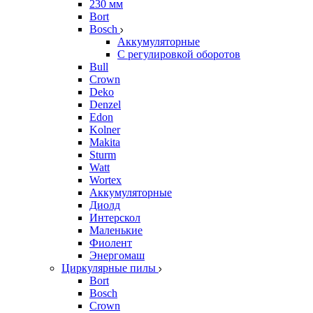
230 мм
Bort
Bosch
Аккумуляторные
С регулировкой оборотов
Bull
Crown
Deko
Denzel
Edon
Kolner
Makita
Sturm
Watt
Wortex
Аккумуляторные
Диолд
Интерскол
Маленькие
Фиолент
Энергомаш
Циркулярные пилы
Bort
Bosch
Crown