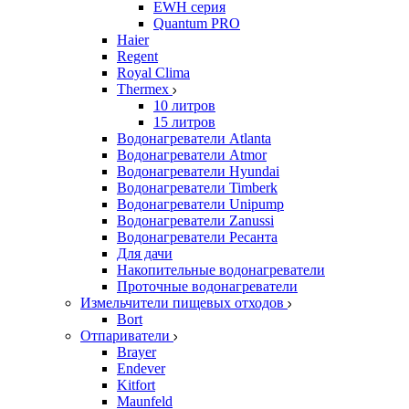
EWH серия
Quantum PRO
Haier
Regent
Royal Clima
Thermex
10 литров
15 литров
Водонагреватели Atlanta
Водонагреватели Atmor
Водонагреватели Hyundai
Водонагреватели Timberk
Водонагреватели Unipump
Водонагреватели Zanussi
Водонагреватели Ресанта
Для дачи
Накопительные водонагреватели
Проточные водонагреватели
Измельчители пищевых отходов
Bort
Отпариватели
Brayer
Endever
Kitfort
Maunfeld