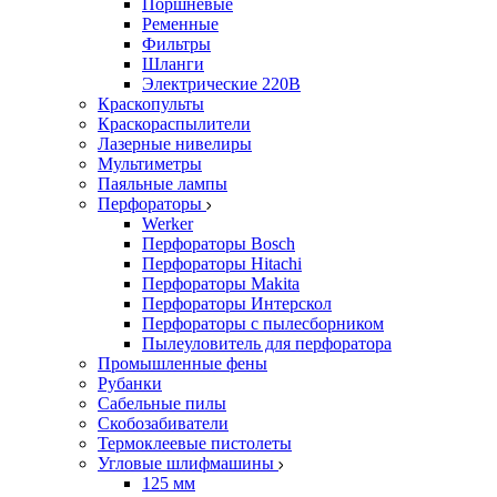
Поршневые
Ременные
Фильтры
Шланги
Электрические 220В
Краскопульты
Краскораспылители
Лазерные нивелиры
Мультиметры
Паяльные лампы
Перфораторы
Werker
Перфораторы Bosch
Перфораторы Hitachi
Перфораторы Makita
Перфораторы Интерскол
Перфораторы с пылесборником
Пылеуловитель для перфоратора
Промышленные фены
Рубанки
Сабельные пилы
Скобозабиватели
Термоклеевые пистолеты
Угловые шлифмашины
125 мм