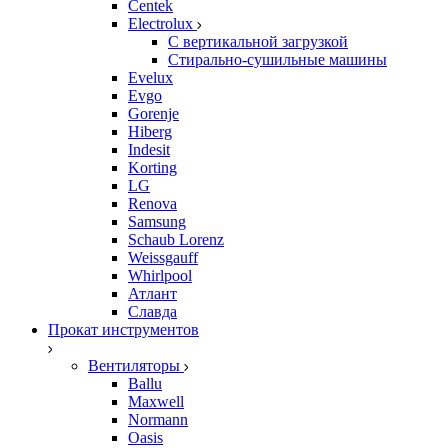
Centek
Electrolux
С вертикальной загрузкой
Стирально-сушильные машины
Evelux
Evgo
Gorenje
Hiberg
Indesit
Korting
LG
Renova
Samsung
Schaub Lorenz
Weissgauff
Whirlpool
Атлант
Славда
Прокат инструментов
Вентиляторы
Ballu
Maxwell
Normann
Oasis