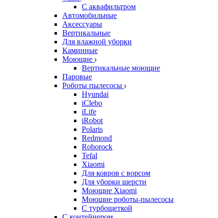
С аквафильтром
Автомобильные
Аксессуары
Вертикальные
Для влажной уборки
Каминные
Моющие
Вертикальные моющие
Паровые
Роботы пылесосы
Hyundai
iClebo
iLife
iRobot
Polaris
Redmond
Roborock
Tefal
Xiaomi
Для ковров с ворсом
Для уборки шерсти
Моющие Xiaomi
Моющие роботы-пылесосы
С турбощеткой
С контейнером