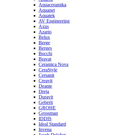
Aquaceramika
Aquanet
Aquatek
AV Engineering
Axus
Azario
Belux
Berge
Berges
Bocchi
Bravat
Ceramica Nova
CeraStyle
Cersanit
Creavit
Deante
Dreja
Duravit
Geberit
GROHE
Grossman
IDDIS
Ideal Standard
Invena
Jacob Delafon