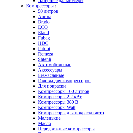
Лазерные дальномеры
Компрессоры
50 литров
Aurora
Brado
ECO
Eland
Fubag
HDC
Patriot
Remeza
Shtenli
Автомобильные
Аксессуары
Безмасляные
Головы для компрессоров
Для покраски
Компрессоры 100 литров
Компрессоры 2.2 кВт
Компрессоры 380 В
Компрессоры Watt
Компрессоры для покраски авто
Маленькие
Масло
Передвижные компрессоры