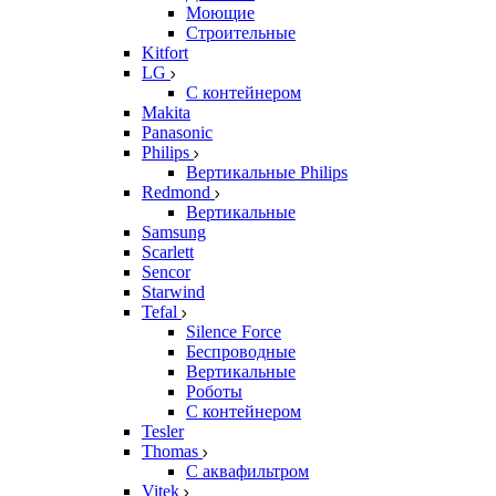
Моющие
Строительные
Kitfort
LG
С контейнером
Makita
Panasonic
Philips
Вертикальные Philips
Redmond
Вертикальные
Samsung
Scarlett
Sencor
Starwind
Tefal
Silence Force
Беспроводные
Вертикальные
Роботы
С контейнером
Tesler
Thomas
С аквафильтром
Vitek