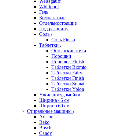
Weissgauff
Whirlpool
Гель
Компактные
Отдельностоящие
Под раковину
Соль
Соль Finish
Таблетки
Ополаскиватели
Порошки
Порошок Finish
Таблетки Biomio
Таблетки Fairy
Таблетки Finish
Таблетки Somat
Таблетки Yplon
Узкие посудомойки
Ширина 45 см
Ширина 60 см
Стиральные машины
Ariston
Beko
Bosch
Candy