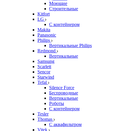
Моющие
Строительные
Kitfort
LG
С контейнером
Makita
Panasonic
Philips
Вертикальные Philips
Redmond
Вертикальные
Samsung
Scarlett
Sencor
Starwind
Tefal
Silence Force
Беспроводные
Вертикальные
Роботы
С контейнером
Tesler
Thomas
С аквафильтром
Vitek