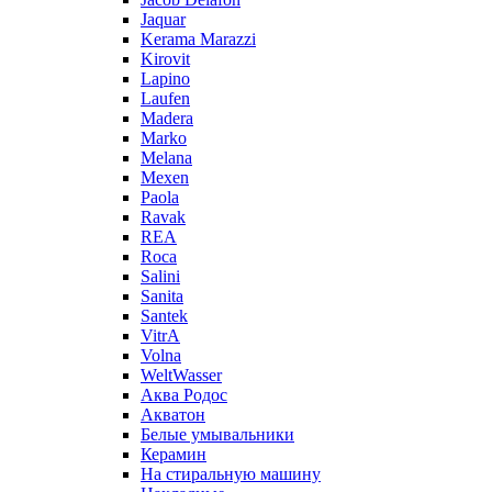
Jaquar
Kerama Marazzi
Kirovit
Lapino
Laufen
Madera
Marko
Melana
Mexen
Paola
Ravak
REA
Roca
Salini
Sanita
Santek
VitrA
Volna
WeltWasser
Аква Родос
Акватон
Белые умывальники
Керамин
На стиральную машину