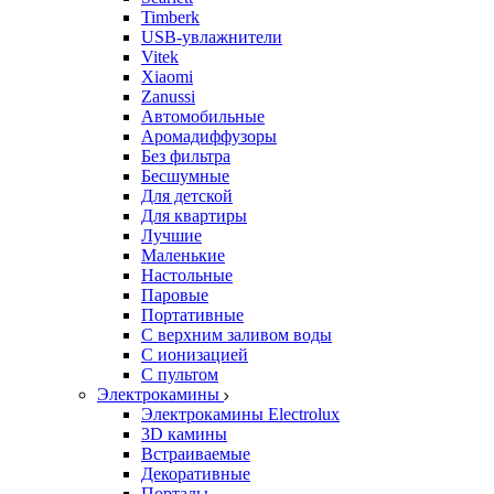
Timberk
USB-увлажнители
Vitek
Xiaomi
Zanussi
Автомобильные
Аромадиффузоры
Без фильтра
Бесшумные
Для детской
Для квартиры
Лучшие
Маленькие
Настольные
Паровые
Портативные
С верхним заливом воды
С ионизацией
С пультом
Электрокамины
Электрокамины Electrolux
3D камины
Встраиваемые
Декоративные
Порталы