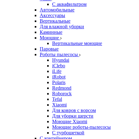
С аквафильтром
Автомобильные
Аксессуары
Вертикальные
Для влажной уборки
Каминные
Моющие
Вертикальные моющие
Паровые
Роботы пылесосы
Hyundai
iClebo
iLife
iRobot
Polaris
Redmond
Roborock
Tefal
Xiaomi
Для ковров с ворсом
Для уборки шерсти
Моющие Xiaomi
Моющие роботы-пылесосы
С турбощеткой
С контейнером