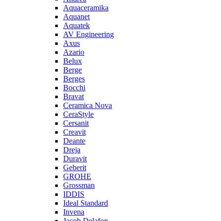
Aquaceramika
Aquanet
Aquatek
AV Engineering
Axus
Azario
Belux
Berge
Berges
Bocchi
Bravat
Ceramica Nova
CeraStyle
Cersanit
Creavit
Deante
Dreja
Duravit
Geberit
GROHE
Grossman
IDDIS
Ideal Standard
Invena
Jacob Delafon