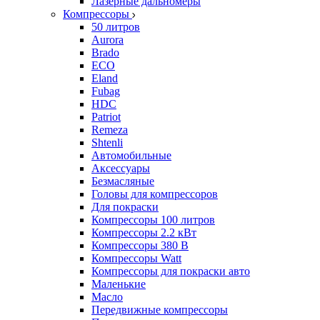
Лазерные дальномеры
Компрессоры
50 литров
Aurora
Brado
ECO
Eland
Fubag
HDC
Patriot
Remeza
Shtenli
Автомобильные
Аксессуары
Безмасляные
Головы для компрессоров
Для покраски
Компрессоры 100 литров
Компрессоры 2.2 кВт
Компрессоры 380 В
Компрессоры Watt
Компрессоры для покраски авто
Маленькие
Масло
Передвижные компрессоры