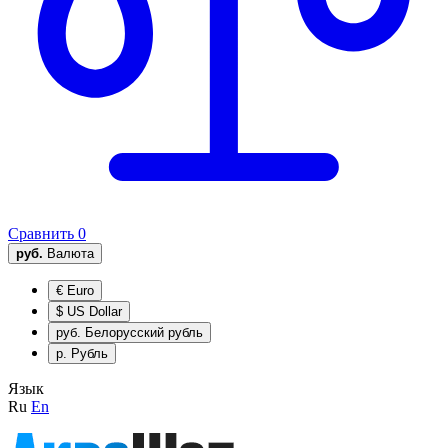
Сравнить
0
руб.
Валюта
€
Euro
$
US Dollar
руб.
Белорусский рубль
р.
Рубль
Язык
Ru
En