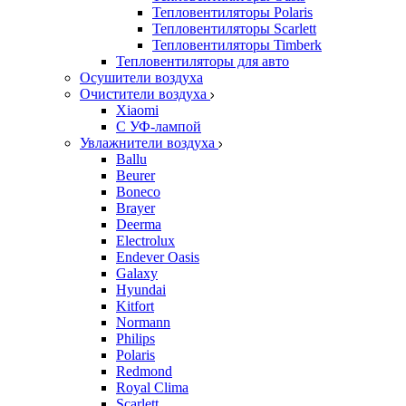
Тепловентиляторы Polaris
Тепловентиляторы Scarlett
Тепловентиляторы Timberk
Тепловентиляторы для авто
Осушители воздуха
Очистители воздуха
Xiaomi
С УФ-лампой
Увлажнители воздуха
Ballu
Beurer
Boneco
Brayer
Deerma
Electrolux
Endever Oasis
Galaxy
Hyundai
Kitfort
Normann
Philips
Polaris
Redmond
Royal Clima
Scarlett