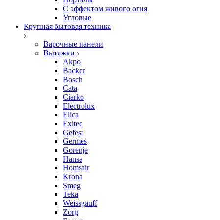
С эффектом живого огня
Угловые
Крупная бытовая техника
Варочные панели
Вытяжки
Akpo
Backer
Bosch
Cata
Ciarko
Electrolux
Elica
Exiteq
Gefest
Germes
Gorenje
Hansa
Homsair
Krona
Smeg
Teka
Weissgauff
Zorg