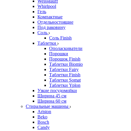
Weissgauff
Whirlpool
Гель
Компактные
Отдельностоящие
Под раковину
Соль
Соль Finish
Таблетки
Ополаскиватели
Порошки
Порошок Finish
Таблетки Biomio
Таблетки Fairy
Таблетки Finish
Таблетки Somat
Таблетки Yplon
Узкие посудомойки
Ширина 45 см
Ширина 60 см
Стиральные машины
Ariston
Beko
Bosch
Candy