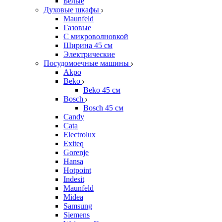
Белые
Духовые шкафы
Maunfeld
Газовые
С микроволновкой
Ширина 45 см
Электрические
Посудомоечные машины
Akpo
Beko
Beko 45 см
Bosch
Bosch 45 см
Candy
Cata
Electrolux
Exiteq
Gorenje
Hansa
Hotpoint
Indesit
Maunfeld
Midea
Samsung
Siemens