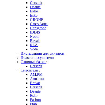
Cersanit
Deante
Ekko
Esko
GROHE
Gross Aqua
Hansgrohe
IDDIS
Nobili
Ravak
REA
Voda
Инсталляции для унитазов
Полотенцесушители
Сливные бачки
Cersanit
Смесители
AM.PM
Armatura
Bravat
Cersanit
Deante
Esko
Fashun
Frap