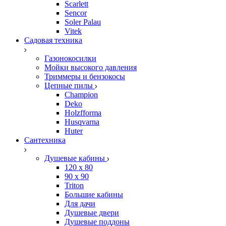
Scarlett
Sencor
Soler Palau
Vitek
Садовая техника
Газонокосилки
Мойки высокого давления
Триммеры и бензокосы
Цепные пилы
Champion
Deko
Holzfforma
Husqvarna
Huter
Сантехника
Душевые кабины
120 x 80
90 х 90
Triton
Большие кабины
Для дачи
Душевые двери
Душевые поддоны