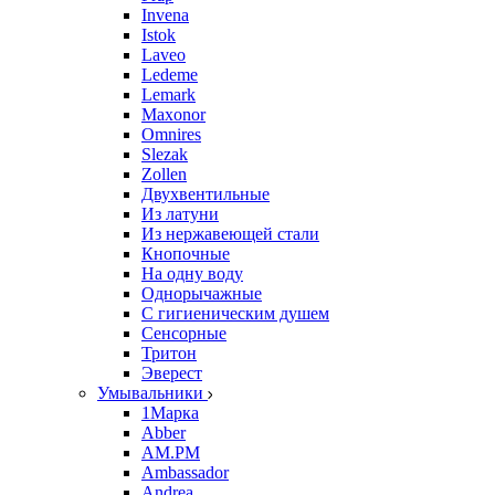
Invena
Istok
Laveo
Ledeme
Lemark
Maxonor
Omnires
Slezak
Zollen
Двухвентильные
Из латуни
Из нержавеющей стали
Кнопочные
На одну воду
Однорычажные
С гигиеническим душем
Сенсорные
Тритон
Эверест
Умывальники
1Марка
Abber
AM.PM
Ambassador
Andrea