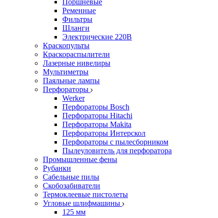
Поршневые
Ременные
Фильтры
Шланги
Электрические 220В
Краскопульты
Краскораспылители
Лазерные нивелиры
Мультиметры
Паяльные лампы
Перфораторы
Werker
Перфораторы Bosch
Перфораторы Hitachi
Перфораторы Makita
Перфораторы Интерскол
Перфораторы с пылесборником
Пылеуловитель для перфоратора
Промышленные фены
Рубанки
Сабельные пилы
Скобозабиватели
Термоклеевые пистолеты
Угловые шлифмашины
125 мм