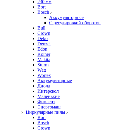
230 мм
Bort
Bosch
Аккумуляторные
С регулировкой оборотов
Bull
Crown
Deko
Denzel
Edon
Kolner
Makita
Sturm
Watt
Wortex
Аккумуляторные
Диолд
Интерскол
Маленькие
Фиолент
Энергомаш
Циркулярные пилы
Bort
Bosch
Crown