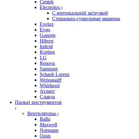
Centek
Electrolux
С вертикальной загрузкой
Стирально-сушильные машины
Evelux
Evgo
Gorenje
Hiberg
Indesit
Korting
LG
Renova
Samsung
Schaub Lorenz
Weissgauff
Whirlpool
Атлант
Славда
Прокат инструментов
Вентиляторы
Ballu
Maxwell
Normann
Oasis