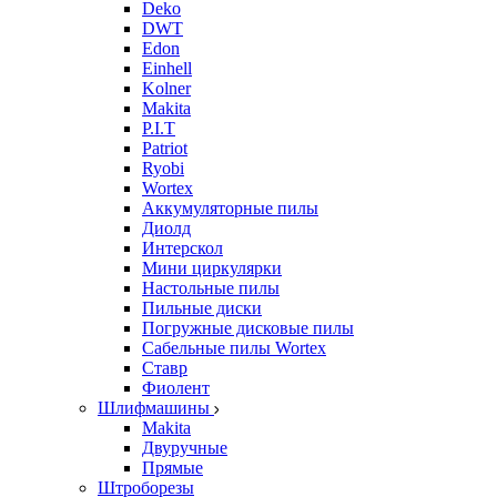
Deko
DWT
Edon
Einhell
Kolner
Makita
P.I.T
Patriot
Ryobi
Wortex
Аккумуляторные пилы
Диолд
Интерскол
Мини циркулярки
Настольные пилы
Пильные диски
Погружные дисковые пилы
Сабельные пилы Wortex
Ставр
Фиолент
Шлифмашины
Makita
Двуручные
Прямые
Штроборезы