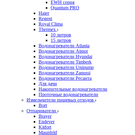
EWH серия
Quantum PRO
Haier
Regent
Royal Clima
Thermex
10 литров
15 литров
Водонагреватели Atlanta
Водонагреватели Atmor
Водонагреватели Hyundai
Водонагреватели Timberk
Водонагреватели Unipump
Водонагреватели Zanussi
Водонагреватели Ресанта
Для дачи
Накопительные водонагреватели
Проточные водонагреватели
Измельчители пищевых отходов
Bort
Отпариватели
Brayer
Endever
Kitfort
Maunfeld