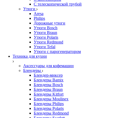
С телескопической трубой
Утюги
Aresa
Philips
Дорожные утюги
Утюги Bosch
Утюги Braun
Утюги Polaris
Утюги Redmond
Утюги Tefal
Утюги с парогенератором
Техника для кухни
Аксессуары для кофемашин
Блендеры
Блендер-миксер
Блендеры Bamix
Блендеры Bosch
Блендеры Braun
Блендеры Kitfort
Блендеры Moulinex
Блендеры Philips
Блендеры Polaris
Блендеры Redmond
Блендеры Scarlett