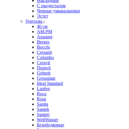
Накладные
С пьедесталом
Черные умывальники
Эстет
Унитазы
40 см
AM.PM
Aquanet
Berges
Bocchi
Cersanit
Colombo
Creavit
Duravit
Geberit
Grossman
Ideal Standard
Laufen
Roca
Rosa
Sanita
Santek
Santeri
WeltWasser
Безободковые