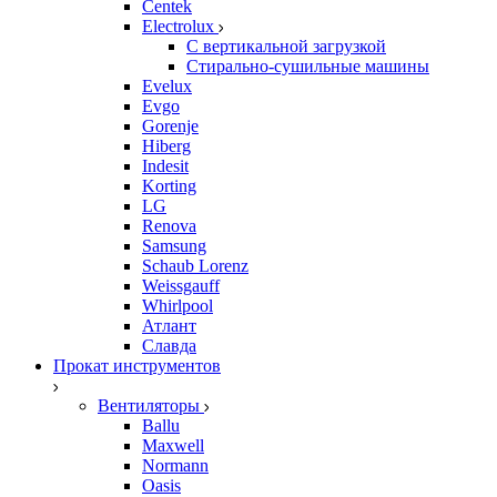
Centek
Electrolux
С вертикальной загрузкой
Стирально-сушильные машины
Evelux
Evgo
Gorenje
Hiberg
Indesit
Korting
LG
Renova
Samsung
Schaub Lorenz
Weissgauff
Whirlpool
Атлант
Славда
Прокат инструментов
Вентиляторы
Ballu
Maxwell
Normann
Oasis