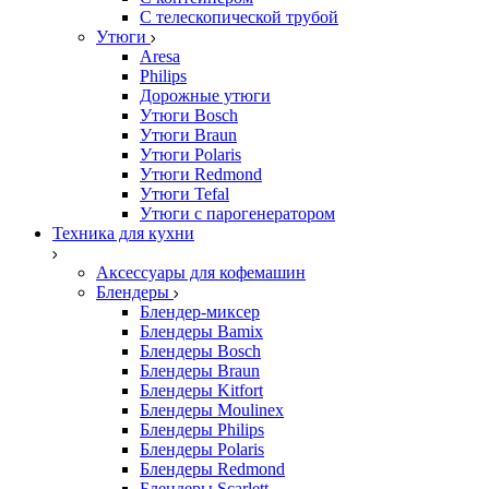
С телескопической трубой
Утюги
Aresa
Philips
Дорожные утюги
Утюги Bosch
Утюги Braun
Утюги Polaris
Утюги Redmond
Утюги Tefal
Утюги с парогенератором
Техника для кухни
Аксессуары для кофемашин
Блендеры
Блендер-миксер
Блендеры Bamix
Блендеры Bosch
Блендеры Braun
Блендеры Kitfort
Блендеры Moulinex
Блендеры Philips
Блендеры Polaris
Блендеры Redmond
Блендеры Scarlett