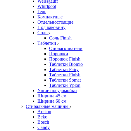
Weissgauff
Whirlpool
Гель
Компактные
Отдельностоящие
Под раковину
Соль
Соль Finish
Таблетки
Ополаскиватели
Порошки
Порошок Finish
Таблетки Biomio
Таблетки Fairy
Таблетки Finish
Таблетки Somat
Таблетки Yplon
Узкие посудомойки
Ширина 45 см
Ширина 60 см
Стиральные машины
Ariston
Beko
Bosch
Candy