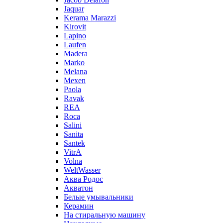
Jaquar
Kerama Marazzi
Kirovit
Lapino
Laufen
Madera
Marko
Melana
Mexen
Paola
Ravak
REA
Roca
Salini
Sanita
Santek
VitrA
Volna
WeltWasser
Аква Родос
Акватон
Белые умывальники
Керамин
На стиральную машину