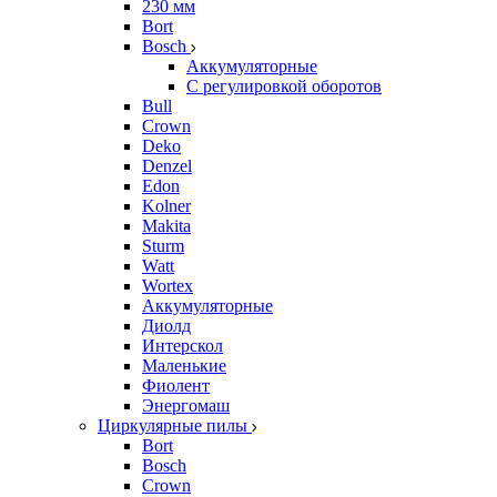
230 мм
Bort
Bosch
Аккумуляторные
С регулировкой оборотов
Bull
Crown
Deko
Denzel
Edon
Kolner
Makita
Sturm
Watt
Wortex
Аккумуляторные
Диолд
Интерскол
Маленькие
Фиолент
Энергомаш
Циркулярные пилы
Bort
Bosch
Crown