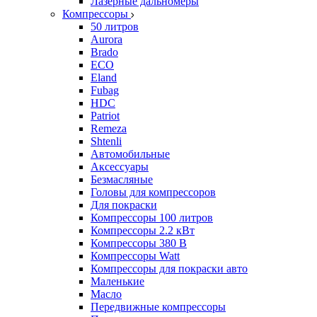
Лазерные дальномеры
Компрессоры
50 литров
Aurora
Brado
ECO
Eland
Fubag
HDC
Patriot
Remeza
Shtenli
Автомобильные
Аксессуары
Безмасляные
Головы для компрессоров
Для покраски
Компрессоры 100 литров
Компрессоры 2.2 кВт
Компрессоры 380 В
Компрессоры Watt
Компрессоры для покраски авто
Маленькие
Масло
Передвижные компрессоры