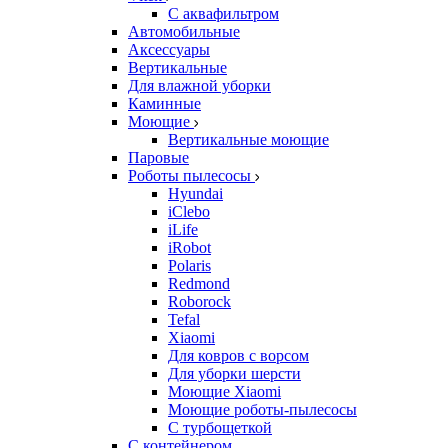
С аквафильтром
Автомобильные
Аксессуары
Вертикальные
Для влажной уборки
Каминные
Моющие
Вертикальные моющие
Паровые
Роботы пылесосы
Hyundai
iClebo
iLife
iRobot
Polaris
Redmond
Roborock
Tefal
Xiaomi
Для ковров с ворсом
Для уборки шерсти
Моющие Xiaomi
Моющие роботы-пылесосы
С турбощеткой
С контейнером