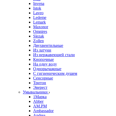
Invena
Istok
Laveo
Ledeme
Lemark
Maxonor
Omnires
Slezak
Zollen
Двухвентильные
Из латуни
Из нержавеющей стали
Кнопочные
На одну воду
Однорычажные
С гигиеническим душем
Сенсорные
Тритон
Эверест
Умывальники
1Марка
Abber
AM.PM
Ambassador
Andrea