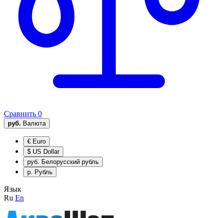
Сравнить
0
руб.
Валюта
€
Euro
$
US Dollar
руб.
Белорусский рубль
р.
Рубль
Язык
Ru
En