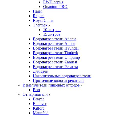
EWH серия
Quantum PRO
Haier
Regent
Royal Clima
Thermex
10 литров
15 литров
Водонагреватели Atlanta
Водонагреватели Atmor
Водонагреватели Hyundai
Водонагреватели Timberk
Водонагреватели Unipump
Водонагреватели Zanussi
Водонагреватели Ресанта
Для дачи
Накопительные водонагреватели
Проточные водонагреватели
Измельчители пищевых отходов
Bort
Отпариватели
Brayer
Endever
Kitfort
Maunfeld