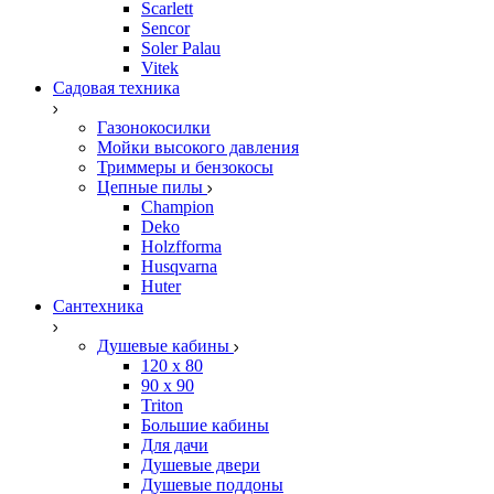
Scarlett
Sencor
Soler Palau
Vitek
Садовая техника
Газонокосилки
Мойки высокого давления
Триммеры и бензокосы
Цепные пилы
Champion
Deko
Holzfforma
Husqvarna
Huter
Сантехника
Душевые кабины
120 x 80
90 х 90
Triton
Большие кабины
Для дачи
Душевые двери
Душевые поддоны