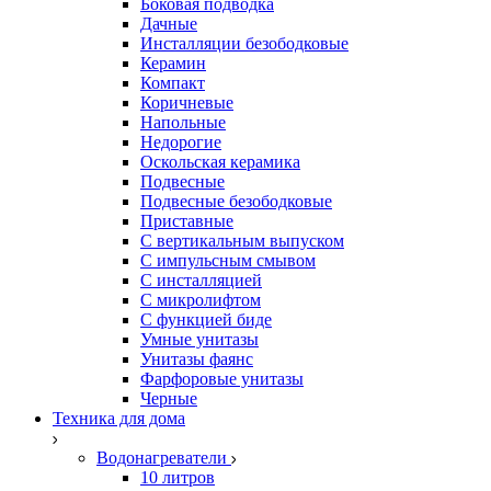
Боковая подводка
Дачные
Инсталляции безободковые
Керамин
Компакт
Коричневые
Напольные
Недорогие
Оскольская керамика
Подвесные
Подвесные безободковые
Приставные
С вертикальным выпуском
С импульсным смывом
С инсталляцией
С микролифтом
С функцией биде
Умные унитазы
Унитазы фаянс
Фарфоровые унитазы
Черные
Техника для дома
Водонагреватели
10 литров