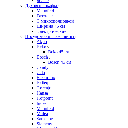
Белые
Духовые шкафы
Maunfeld
Газовые
С микроволновкой
Ширина 45 см
Электрические
Посудомоечные машины
Akpo
Beko
Beko 45 см
Bosch
Bosch 45 см
Candy
Cata
Electrolux
Exiteq
Gorenje
Hansa
Hotpoint
Indesit
Maunfeld
Midea
Samsung
Siemens