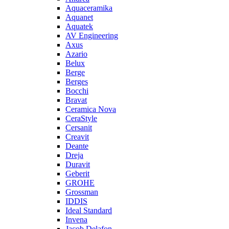
Aquaceramika
Aquanet
Aquatek
AV Engineering
Axus
Azario
Belux
Berge
Berges
Bocchi
Bravat
Ceramica Nova
CeraStyle
Cersanit
Creavit
Deante
Dreja
Duravit
Geberit
GROHE
Grossman
IDDIS
Ideal Standard
Invena
Jacob Delafon