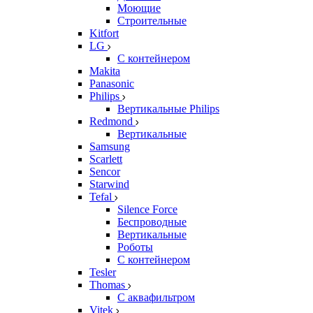
Моющие
Строительные
Kitfort
LG
С контейнером
Makita
Panasonic
Philips
Вертикальные Philips
Redmond
Вертикальные
Samsung
Scarlett
Sencor
Starwind
Tefal
Silence Force
Беспроводные
Вертикальные
Роботы
С контейнером
Tesler
Thomas
С аквафильтром
Vitek