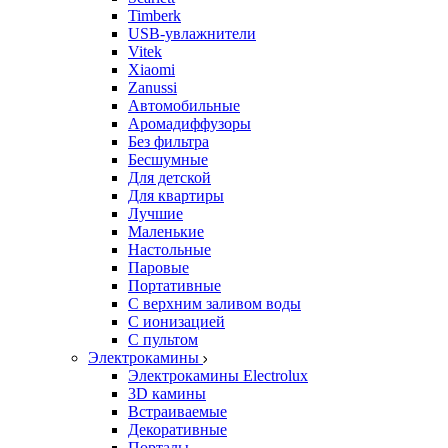
Timberk
USB-увлажнители
Vitek
Xiaomi
Zanussi
Автомобильные
Аромадиффузоры
Без фильтра
Бесшумные
Для детской
Для квартиры
Лучшие
Маленькие
Настольные
Паровые
Портативные
С верхним заливом воды
С ионизацией
С пультом
Электрокамины
Электрокамины Electrolux
3D камины
Встраиваемые
Декоративные
Порталы