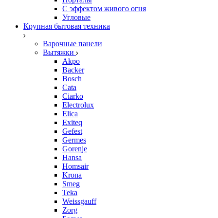
С эффектом живого огня
Угловые
Крупная бытовая техника
Варочные панели
Вытяжки
Akpo
Backer
Bosch
Cata
Ciarko
Electrolux
Elica
Exiteq
Gefest
Germes
Gorenje
Hansa
Homsair
Krona
Smeg
Teka
Weissgauff
Zorg