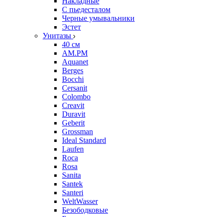
Накладные
С пьедесталом
Черные умывальники
Эстет
Унитазы
40 см
AM.PM
Aquanet
Berges
Bocchi
Cersanit
Colombo
Creavit
Duravit
Geberit
Grossman
Ideal Standard
Laufen
Roca
Rosa
Sanita
Santek
Santeri
WeltWasser
Безободковые