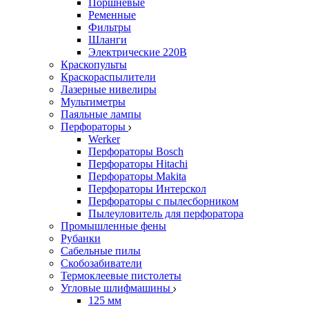
Поршневые
Ременные
Фильтры
Шланги
Электрические 220В
Краскопульты
Краскораспылители
Лазерные нивелиры
Мультиметры
Паяльные лампы
Перфораторы
Werker
Перфораторы Bosch
Перфораторы Hitachi
Перфораторы Makita
Перфораторы Интерскол
Перфораторы с пылесборником
Пылеуловитель для перфоратора
Промышленные фены
Рубанки
Сабельные пилы
Скобозабиватели
Термоклеевые пистолеты
Угловые шлифмашины
125 мм