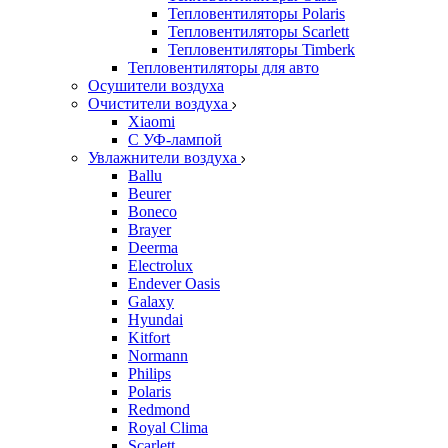
Тепловентиляторы Polaris
Тепловентиляторы Scarlett
Тепловентиляторы Timberk
Тепловентиляторы для авто
Осушители воздуха
Очистители воздуха
Xiaomi
С УФ-лампой
Увлажнители воздуха
Ballu
Beurer
Boneco
Brayer
Deerma
Electrolux
Endever Oasis
Galaxy
Hyundai
Kitfort
Normann
Philips
Polaris
Redmond
Royal Clima
Scarlett