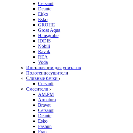
Cersanit
Deante
Ekko
Esko
GROHE
Gross Aqua
Hansgrohe
IDDIS
Nobili
Ravak
REA
Voda
Инсталляции для унитазов
Полотенцесушители
Сливные бачки
Cersanit
Смесители
AM.PM
Armatura
Bravat
Cersanit
Deante
Esko
Fashun
Frap