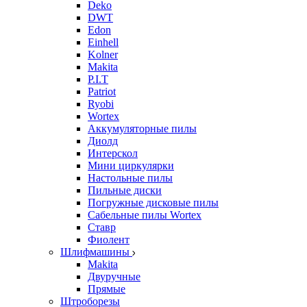
Deko
DWT
Edon
Einhell
Kolner
Makita
P.I.T
Patriot
Ryobi
Wortex
Аккумуляторные пилы
Диолд
Интерскол
Мини циркулярки
Настольные пилы
Пильные диски
Погружные дисковые пилы
Сабельные пилы Wortex
Ставр
Фиолент
Шлифмашины
Makita
Двуручные
Прямые
Штроборезы