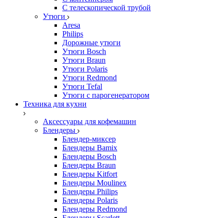
С телескопической трубой
Утюги
Aresa
Philips
Дорожные утюги
Утюги Bosch
Утюги Braun
Утюги Polaris
Утюги Redmond
Утюги Tefal
Утюги с парогенератором
Техника для кухни
Аксессуары для кофемашин
Блендеры
Блендер-миксер
Блендеры Bamix
Блендеры Bosch
Блендеры Braun
Блендеры Kitfort
Блендеры Moulinex
Блендеры Philips
Блендеры Polaris
Блендеры Redmond
Блендеры Scarlett