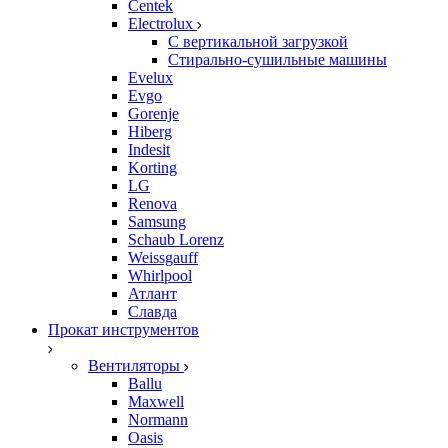
Centek
Electrolux
С вертикальной загрузкой
Стирально-сушильные машины
Evelux
Evgo
Gorenje
Hiberg
Indesit
Korting
LG
Renova
Samsung
Schaub Lorenz
Weissgauff
Whirlpool
Атлант
Славда
Прокат инструментов
Вентиляторы
Ballu
Maxwell
Normann
Oasis