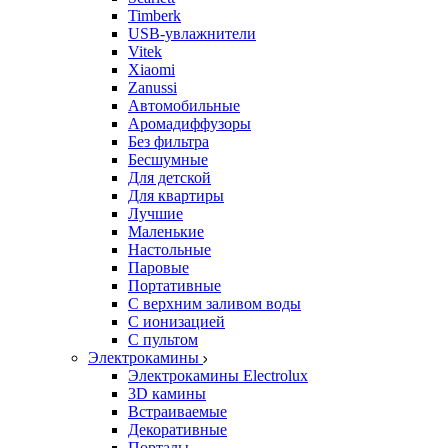
Timberk
USB-увлажнители
Vitek
Xiaomi
Zanussi
Автомобильные
Аромадиффузоры
Без фильтра
Бесшумные
Для детской
Для квартиры
Лучшие
Маленькие
Настольные
Паровые
Портативные
С верхним заливом воды
С ионизацией
С пультом
Электрокамины
Электрокамины Electrolux
3D камины
Встраиваемые
Декоративные
Порталы