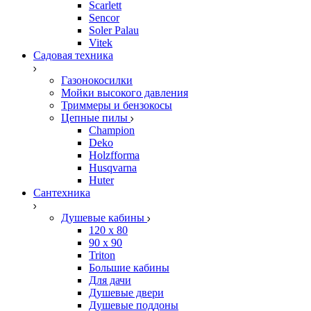
Scarlett
Sencor
Soler Palau
Vitek
Садовая техника
Газонокосилки
Мойки высокого давления
Триммеры и бензокосы
Цепные пилы
Champion
Deko
Holzfforma
Husqvarna
Huter
Сантехника
Душевые кабины
120 x 80
90 х 90
Triton
Большие кабины
Для дачи
Душевые двери
Душевые поддоны