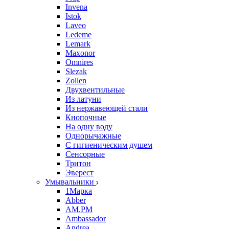
Invena
Istok
Laveo
Ledeme
Lemark
Maxonor
Omnires
Slezak
Zollen
Двухвентильные
Из латуни
Из нержавеющей стали
Кнопочные
На одну воду
Однорычажные
С гигиеническим душем
Сенсорные
Тритон
Эверест
Умывальники
1Марка
Abber
AM.PM
Ambassador
Andrea