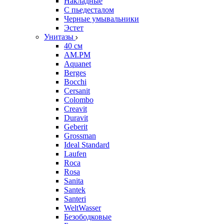
Накладные
С пьедесталом
Черные умывальники
Эстет
Унитазы
40 см
AM.PM
Aquanet
Berges
Bocchi
Cersanit
Colombo
Creavit
Duravit
Geberit
Grossman
Ideal Standard
Laufen
Roca
Rosa
Sanita
Santek
Santeri
WeltWasser
Безободковые