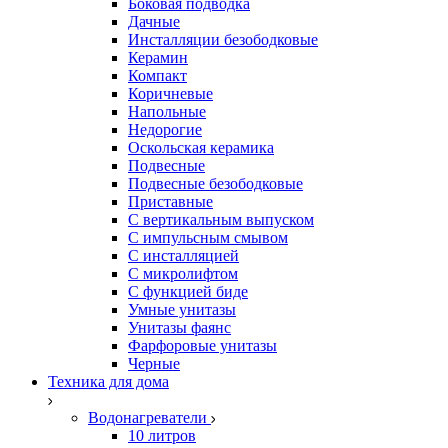
Боковая подводка
Дачные
Инсталляции безободковые
Керамин
Компакт
Коричневые
Напольные
Недорогие
Оскольская керамика
Подвесные
Подвесные безободковые
Приставные
С вертикальным выпуском
С импульсным смывом
С инсталляцией
С микролифтом
С функцией биде
Умные унитазы
Унитазы фаянс
Фарфоровые унитазы
Черные
Техника для дома
Водонагреватели
10 литров