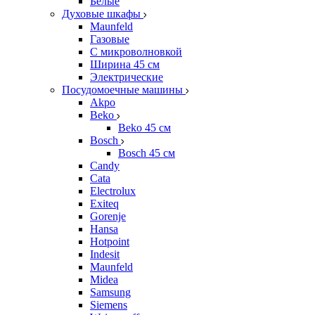
Белые
Духовые шкафы
Maunfeld
Газовые
С микроволновкой
Ширина 45 см
Электрические
Посудомоечные машины
Akpo
Beko
Beko 45 см
Bosch
Bosch 45 см
Candy
Cata
Electrolux
Exiteq
Gorenje
Hansa
Hotpoint
Indesit
Maunfeld
Midea
Samsung
Siemens