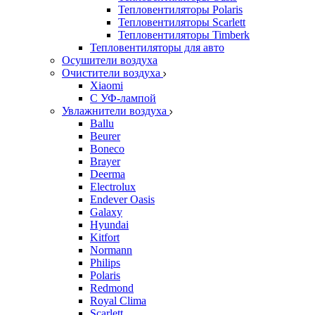
Тепловентиляторы Polaris
Тепловентиляторы Scarlett
Тепловентиляторы Timberk
Тепловентиляторы для авто
Осушители воздуха
Очистители воздуха
Xiaomi
С УФ-лампой
Увлажнители воздуха
Ballu
Beurer
Boneco
Brayer
Deerma
Electrolux
Endever Oasis
Galaxy
Hyundai
Kitfort
Normann
Philips
Polaris
Redmond
Royal Clima
Scarlett