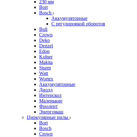
230 мм
Bort
Bosch
Аккумуляторные
С регулировкой оборотов
Bull
Crown
Deko
Denzel
Edon
Kolner
Makita
Sturm
Watt
Wortex
Аккумуляторные
Диолд
Интерскол
Маленькие
Фиолент
Энергомаш
Циркулярные пилы
Bort
Bosch
Crown