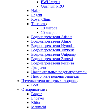
EWH серия
Quantum PRO
Haier
Regent
Royal Clima
Thermex
10 литров
15 литров
Водонагреватели Atlanta
Водонагреватели Atmor
Водонагреватели Hyundai
Водонагреватели Timberk
Водонагреватели Unipump
Водонагреватели Zanussi
Водонагреватели Ресанта
Для дачи
Накопительные водонагреватели
Проточные водонагреватели
Измельчители пищевых отходов
Bort
Отпариватели
Brayer
Endever
Kitfort
Maunfeld