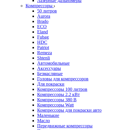
Лазерные дальномеры
Компрессоры
50 литров
Aurora
Brado
ECO
Eland
Fubag
HDC
Patriot
Remeza
Shtenli
Автомобильные
Аксессуары
Безмасляные
Головы для компрессоров
Для покраски
Компрессоры 100 литров
Компрессоры 2.2 кВт
Компрессоры 380 В
Компрессоры Watt
Компрессоры для покраски авто
Маленькие
Масло
Передвижные компрессоры