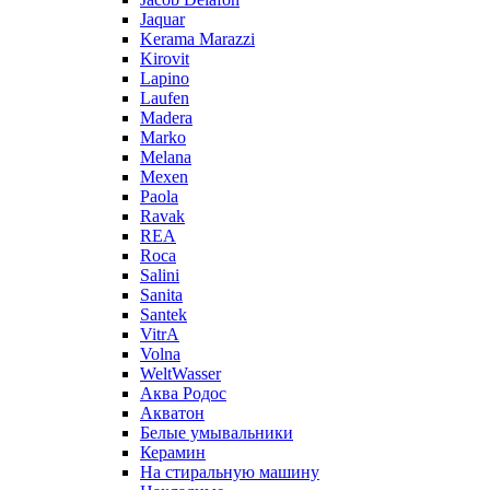
Jaquar
Kerama Marazzi
Kirovit
Lapino
Laufen
Madera
Marko
Melana
Mexen
Paola
Ravak
REA
Roca
Salini
Sanita
Santek
VitrA
Volna
WeltWasser
Аква Родос
Акватон
Белые умывальники
Керамин
На стиральную машину