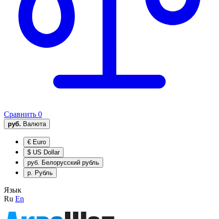
Сравнить
0
руб.
Валюта
€
Euro
$
US Dollar
руб.
Белорусский рубль
р.
Рубль
Язык
Ru
En