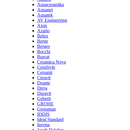
Aquaceramika
Aquanet
Aquatek
AV Engineering
Axus
Azario
Belux
Berge
Berges
Bocchi
Bravat
Ceramica Nova
CeraStyle
Cersanit
Creavit
Deante
Dreja
Duravit
Geberit
GROHE
Grossman
IDDIS
Ideal Standard
Invena
Jacob Delafon