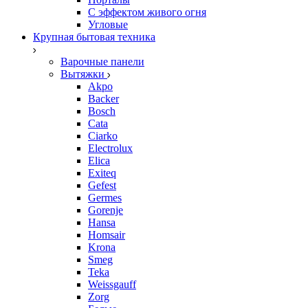
С эффектом живого огня
Угловые
Крупная бытовая техника
Варочные панели
Вытяжки
Akpo
Backer
Bosch
Cata
Ciarko
Electrolux
Elica
Exiteq
Gefest
Germes
Gorenje
Hansa
Homsair
Krona
Smeg
Teka
Weissgauff
Zorg