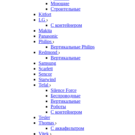
Моющие
Строительные
Kitfort
LG
С контейнером
Makita
Panasonic
Philips
Вертикальные Philips
Redmond
Вертикальные
Samsung
Scarlett
Sencor
Starwind
Tefal
Silence Force
Беспроводные
Вертикальные
Роботы
С контейнером
Tesler
Thomas
С аквафильтром
Vitek