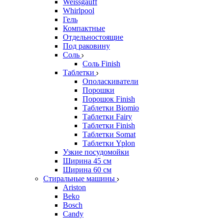
Weissgauff
Whirlpool
Гель
Компактные
Отдельностоящие
Под раковину
Соль
Соль Finish
Таблетки
Ополаскиватели
Порошки
Порошок Finish
Таблетки Biomio
Таблетки Fairy
Таблетки Finish
Таблетки Somat
Таблетки Yplon
Узкие посудомойки
Ширина 45 см
Ширина 60 см
Стиральные машины
Ariston
Beko
Bosch
Candy