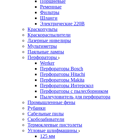
Поршневые
Ременные
Фильтры
Шланги
Электрические 220В
Краскопульты
Краскораспылители
Лазерные нивелиры
Мультиметры
Паяльные лампы
Перфораторы
Werker
Перфораторы Bosch
Перфораторы Hitachi
Перфораторы Makita
Перфораторы Интерскол
Перфораторы с пылесборником
Пылеуловитель для перфоратора
Промышленные фены
Рубанки
Сабельные пилы
Скобозабиватели
Термоклеевые пистолеты
Угловые шлифмашины
125 мм