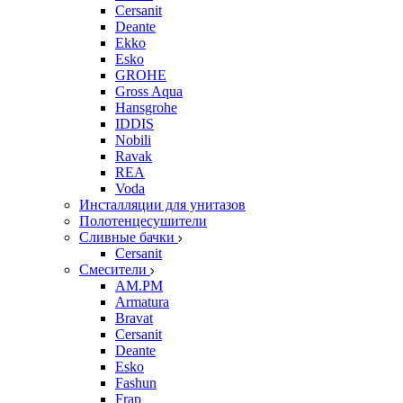
Cersanit
Deante
Ekko
Esko
GROHE
Gross Aqua
Hansgrohe
IDDIS
Nobili
Ravak
REA
Voda
Инсталляции для унитазов
Полотенцесушители
Сливные бачки
Cersanit
Смесители
AM.PM
Armatura
Bravat
Cersanit
Deante
Esko
Fashun
Frap