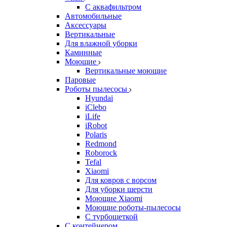
С аквафильтром
Автомобильные
Аксессуары
Вертикальные
Для влажной уборки
Каминные
Моющие
Вертикальные моющие
Паровые
Роботы пылесосы
Hyundai
iClebo
iLife
iRobot
Polaris
Redmond
Roborock
Tefal
Xiaomi
Для ковров с ворсом
Для уборки шерсти
Моющие Xiaomi
Моющие роботы-пылесосы
С турбощеткой
С контейнером