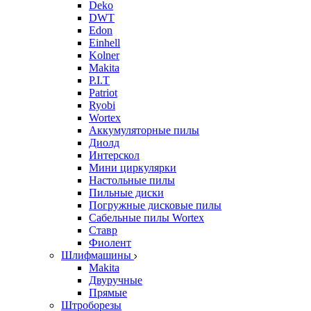
Deko
DWT
Edon
Einhell
Kolner
Makita
P.I.T
Patriot
Ryobi
Wortex
Аккумуляторные пилы
Диолд
Интерскол
Мини циркулярки
Настольные пилы
Пильные диски
Погружные дисковые пилы
Сабельные пилы Wortex
Ставр
Фиолент
Шлифмашины
Makita
Двуручные
Прямые
Штроборезы