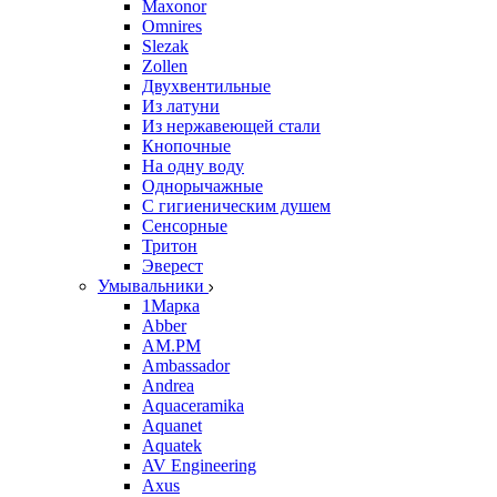
Maxonor
Omnires
Slezak
Zollen
Двухвентильные
Из латуни
Из нержавеющей стали
Кнопочные
На одну воду
Однорычажные
С гигиеническим душем
Сенсорные
Тритон
Эверест
Умывальники
1Марка
Abber
AM.PM
Ambassador
Andrea
Aquaceramika
Aquanet
Aquatek
AV Engineering
Axus