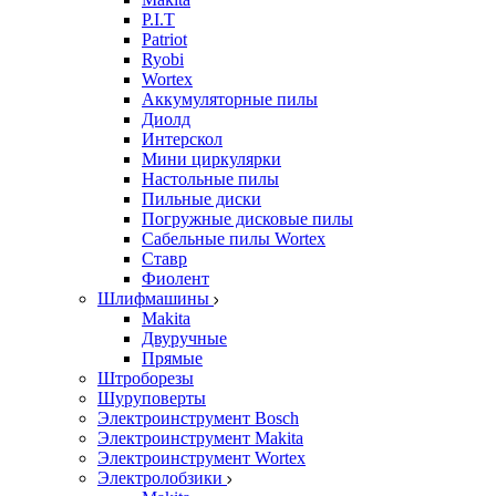
P.I.T
Patriot
Ryobi
Wortex
Аккумуляторные пилы
Диолд
Интерскол
Мини циркулярки
Настольные пилы
Пильные диски
Погружные дисковые пилы
Сабельные пилы Wortex
Ставр
Фиолент
Шлифмашины
Makita
Двуручные
Прямые
Штроборезы
Шуруповерты
Электроинструмент Bosch
Электроинструмент Makita
Электроинструмент Wortex
Электролобзики