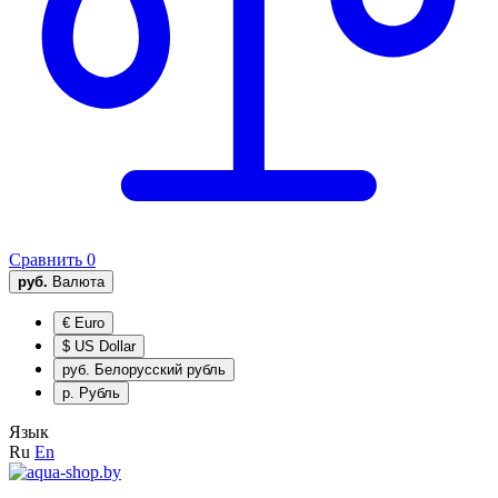
Сравнить
0
руб.
Валюта
€
Euro
$
US Dollar
руб.
Белорусский рубль
р.
Рубль
Язык
Ru
En