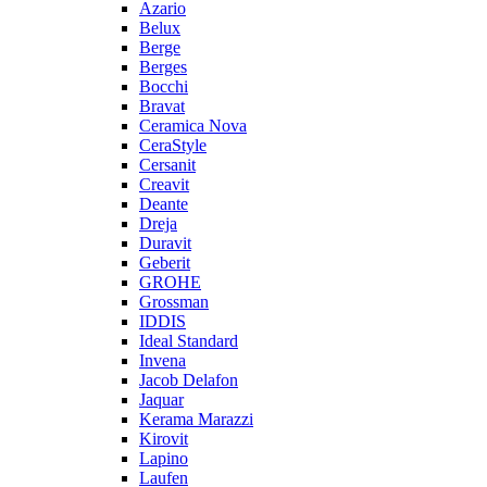
Azario
Belux
Berge
Berges
Bocchi
Bravat
Ceramica Nova
CeraStyle
Cersanit
Creavit
Deante
Dreja
Duravit
Geberit
GROHE
Grossman
IDDIS
Ideal Standard
Invena
Jacob Delafon
Jaquar
Kerama Marazzi
Kirovit
Lapino
Laufen