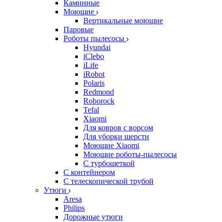
Каминные
Моющие
Вертикальные моющие
Паровые
Роботы пылесосы
Hyundai
iClebo
iLife
iRobot
Polaris
Redmond
Roborock
Tefal
Xiaomi
Для ковров с ворсом
Для уборки шерсти
Моющие Xiaomi
Моющие роботы-пылесосы
С турбощеткой
С контейнером
С телескопической трубой
Утюги
Aresa
Philips
Дорожные утюги