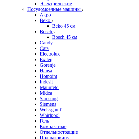
Электрические
Посудомоечные машины
Akpo
Beko
Beko 45 см
Bosch
Bosch 45 см
Candy
Cata
Electrolux
Exiteq
Gorenje
Hansa
Hotpoint
Indesit
Maunfeld
Midea
Samsung
Siemens
Weissgauff
Whirlpool
Гель
Компактные
Отдельностоящие
Под раковину