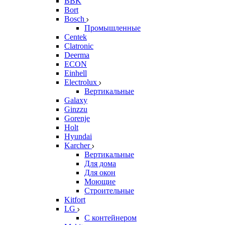
BBK
Bort
Bosch
Промышленные
Centek
Clatronic
Deerma
ECON
Einhell
Electrolux
Вертикальные
Galaxy
Ginzzu
Gorenje
Holt
Hyundai
Karcher
Вертикальные
Для дома
Для окон
Моющие
Строительные
Kitfort
LG
С контейнером