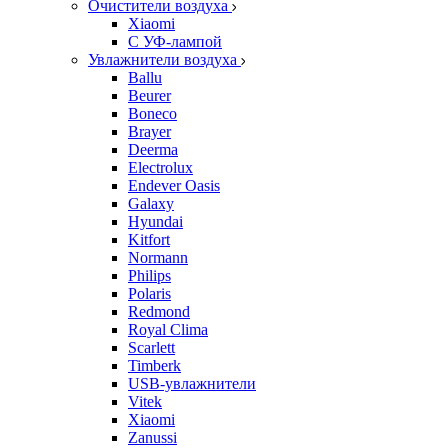
Очистители воздуха
Xiaomi
С УФ-лампой
Увлажнители воздуха
Ballu
Beurer
Boneco
Brayer
Deerma
Electrolux
Endever Oasis
Galaxy
Hyundai
Kitfort
Normann
Philips
Polaris
Redmond
Royal Clima
Scarlett
Timberk
USB-увлажнители
Vitek
Xiaomi
Zanussi