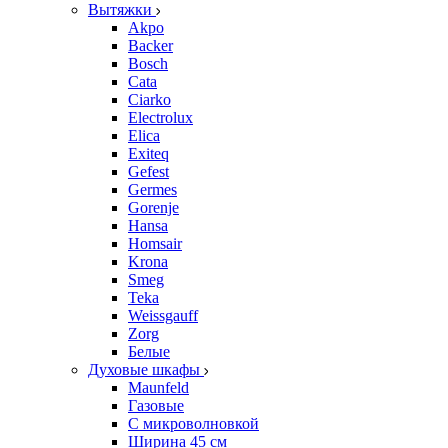
Вытяжки
Akpo
Backer
Bosch
Cata
Ciarko
Electrolux
Elica
Exiteq
Gefest
Germes
Gorenje
Hansa
Homsair
Krona
Smeg
Teka
Weissgauff
Zorg
Белые
Духовые шкафы
Maunfeld
Газовые
С микроволновкой
Ширина 45 см