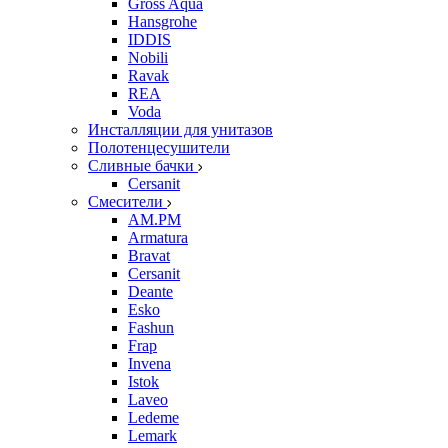
Gross Aqua
Hansgrohe
IDDIS
Nobili
Ravak
REA
Voda
Инсталляции для унитазов
Полотенцесушители
Сливные бачки
Cersanit
Смесители
AM.PM
Armatura
Bravat
Cersanit
Deante
Esko
Fashun
Frap
Invena
Istok
Laveo
Ledeme
Lemark