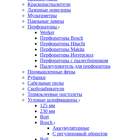
Краскораспылители
Лазерные нивелиры
Мультиметры
Паяльные лампы
Перфораторы
Werker
Перфораторы Bosch
Перфораторы Hitachi
Перфораторы Makita
Перфораторы Интерскол
Перфораторы с пылесборником
Пылеуловитель для перфоратора
Промышленные фены
Рубанки
Сабельные пилы
Скобозабиватели
Термоклеевые пистолеты
Угловые шлифмашины
125 мм
230 мм
Bort
Bosch
Аккумуляторные
С регулировкой оборотов
Bull