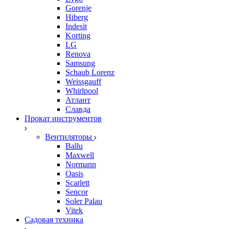
Gorenje
Hiberg
Indesit
Korting
LG
Renova
Samsung
Schaub Lorenz
Weissgauff
Whirlpool
Атлант
Славда
Прокат инструментов
Вентиляторы
Ballu
Maxwell
Normann
Oasis
Scarlett
Sencor
Soler Palau
Vitek
Садовая техника