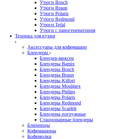
Утюги Bosch
Утюги Braun
Утюги Polaris
Утюги Redmond
Утюги Tefal
Утюги с парогенератором
Техника для кухни
Аксессуары для кофемашин
Блендеры
Блендер-миксер
Блендеры Bamix
Блендеры Bosch
Блендеры Braun
Блендеры Kitfort
Блендеры Moulinex
Блендеры Philips
Блендеры Polaris
Блендеры Redmond
Блендеры Scarlett
Блендеры погружные
Стационарные блендеры
Блинницы
Кофемашины
Кофемолки