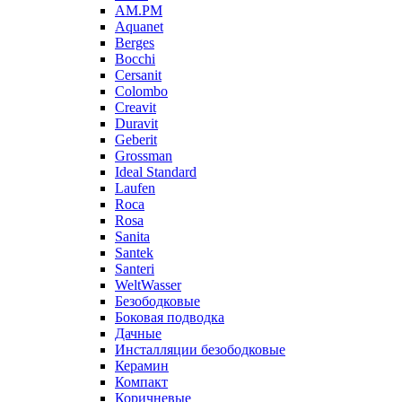
AM.PM
Aquanet
Berges
Bocchi
Cersanit
Colombo
Creavit
Duravit
Geberit
Grossman
Ideal Standard
Laufen
Roca
Rosa
Sanita
Santek
Santeri
WeltWasser
Безободковые
Боковая подводка
Дачные
Инсталляции безободковые
Керамин
Компакт
Коричневые