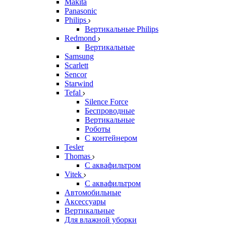
Makita
Panasonic
Philips
Вертикальные Philips
Redmond
Вертикальные
Samsung
Scarlett
Sencor
Starwind
Tefal
Silence Force
Беспроводные
Вертикальные
Роботы
С контейнером
Tesler
Thomas
С аквафильтром
Vitek
С аквафильтром
Автомобильные
Аксессуары
Вертикальные
Для влажной уборки