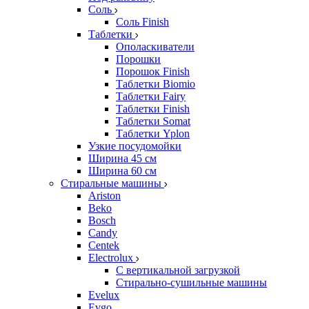
Соль
Соль Finish
Таблетки
Ополаскиватели
Порошки
Порошок Finish
Таблетки Biomio
Таблетки Fairy
Таблетки Finish
Таблетки Somat
Таблетки Yplon
Узкие посудомойки
Ширина 45 см
Ширина 60 см
Стиральные машины
Ariston
Beko
Bosch
Candy
Centek
Electrolux
С вертикальной загрузкой
Стирально-сушильные машины
Evelux
Evgo