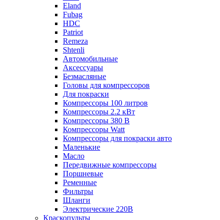
Eland
Fubag
HDC
Patriot
Remeza
Shtenli
Автомобильные
Аксессуары
Безмасляные
Головы для компрессоров
Для покраски
Компрессоры 100 литров
Компрессоры 2.2 кВт
Компрессоры 380 В
Компрессоры Watt
Компрессоры для покраски авто
Маленькие
Масло
Передвижные компрессоры
Поршневые
Ременные
Фильтры
Шланги
Электрические 220В
Краскопульты