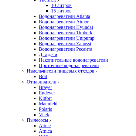
10 литров
15 литров
Водонагреватели Atlanta
Водонагреватели Atmor
Водонагреватели Hyundai
Водонагреватели Timberk
Водонагреватели Unipump
Водонагреватели Zanussi
Водонагреватели Ресанта
Для дачи
Накопительные водонагреватели
Проточные водонагреватели
Измельчители пищевых отходов
Bort
Отпариватели
Brayer
Endever
Kitfort
Maunfeld
Polaris
Vitek
Пылесосы
Ariete
Arnica