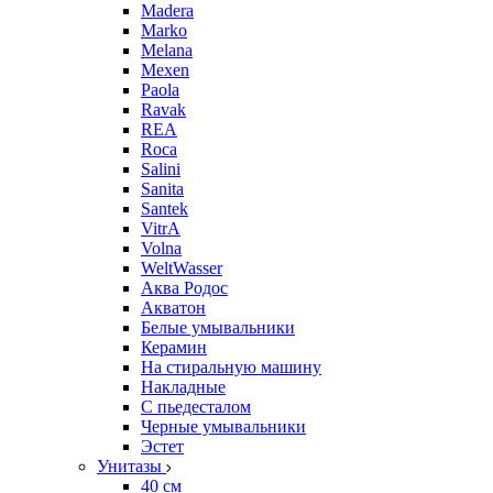
Madera
Marko
Melana
Mexen
Paola
Ravak
REA
Roca
Salini
Sanita
Santek
VitrA
Volna
WeltWasser
Аква Родос
Акватон
Белые умывальники
Керамин
На стиральную машину
Накладные
С пьедесталом
Черные умывальники
Эстет
Унитазы
40 см