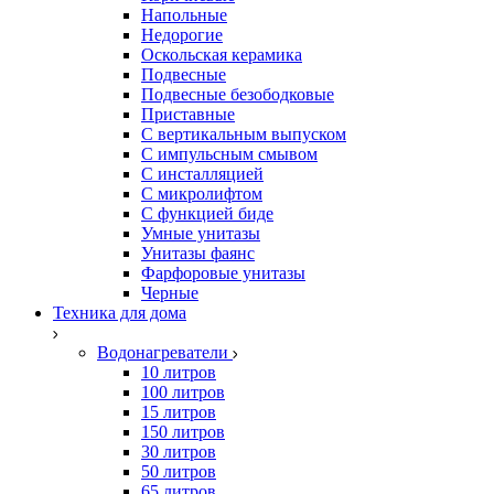
Напольные
Недорогие
Оскольская керамика
Подвесные
Подвесные безободковые
Приставные
С вертикальным выпуском
С импульсным смывом
С инсталляцией
С микролифтом
С функцией биде
Умные унитазы
Унитазы фаянс
Фарфоровые унитазы
Черные
Техника для дома
Водонагреватели
10 литров
100 литров
15 литров
150 литров
30 литров
50 литров
65 литров