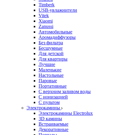
Timberk
USB-увлажнители
Vitek
Xiaomi
Zanussi
Автомобильные
Аромадиффузоры
Без фильтра
Бесшумные
Для детской
Для квартиры
Лучшие
Маленькие
Настольные
Паровые
Портативные
С верхним заливом воды
С ионизацией
С пультом
Электрокамины
Электрокамины Electrolux
3D камины
Встраиваемые
Декоративные
Порталы