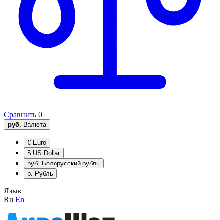
Сравнить
0
руб.
Валюта
€
Euro
$
US Dollar
руб.
Белорусский рубль
р.
Рубль
Язык
Ru
En