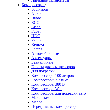
Лазерные дальномеры
Компрессоры
50 литров
Aurora
Brado
ECO
Eland
Fubag
HDC
Patriot
Remeza
Shtenli
Автомобильные
Аксессуары
Безмасляные
Головы для компрессоров
Для покраски
Компрессоры 100 литров
Компрессоры 2.2 кВт
Компрессоры 380 В
Компрессоры Watt
Компрессоры для покраски авто
Маленькие
Масло
Передвижные компрессоры