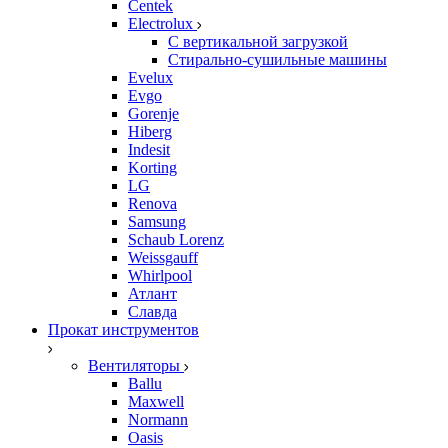
Centek
Electrolux
С вертикальной загрузкой
Стирально-сушильные машины
Evelux
Evgo
Gorenje
Hiberg
Indesit
Korting
LG
Renova
Samsung
Schaub Lorenz
Weissgauff
Whirlpool
Атлант
Славда
Прокат инструментов
Вентиляторы
Ballu
Maxwell
Normann
Oasis