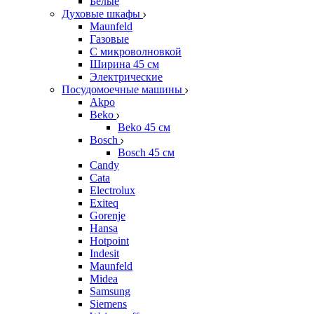
Белые
Духовые шкафы
Maunfeld
Газовые
С микроволновкой
Ширина 45 см
Электрические
Посудомоечные машины
Akpo
Beko
Beko 45 см
Bosch
Bosch 45 см
Candy
Cata
Electrolux
Exiteq
Gorenje
Hansa
Hotpoint
Indesit
Maunfeld
Midea
Samsung
Siemens