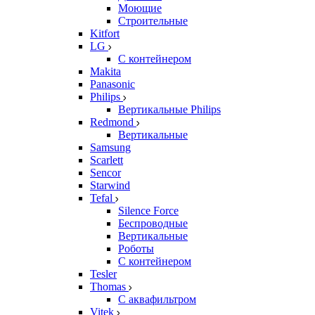
Моющие
Строительные
Kitfort
LG
С контейнером
Makita
Panasonic
Philips
Вертикальные Philips
Redmond
Вертикальные
Samsung
Scarlett
Sencor
Starwind
Tefal
Silence Force
Беспроводные
Вертикальные
Роботы
С контейнером
Tesler
Thomas
С аквафильтром
Vitek