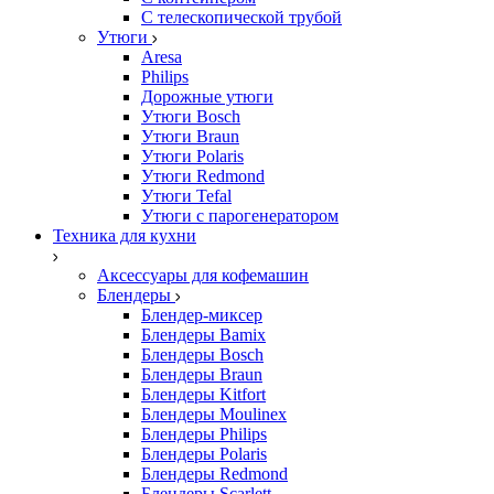
С телескопической трубой
Утюги
Aresa
Philips
Дорожные утюги
Утюги Bosch
Утюги Braun
Утюги Polaris
Утюги Redmond
Утюги Tefal
Утюги с парогенератором
Техника для кухни
Аксессуары для кофемашин
Блендеры
Блендер-миксер
Блендеры Bamix
Блендеры Bosch
Блендеры Braun
Блендеры Kitfort
Блендеры Moulinex
Блендеры Philips
Блендеры Polaris
Блендеры Redmond
Блендеры Scarlett