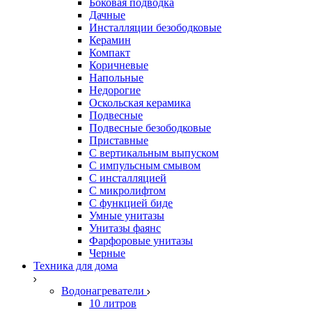
Боковая подводка
Дачные
Инсталляции безободковые
Керамин
Компакт
Коричневые
Напольные
Недорогие
Оскольская керамика
Подвесные
Подвесные безободковые
Приставные
С вертикальным выпуском
С импульсным смывом
С инсталляцией
С микролифтом
С функцией биде
Умные унитазы
Унитазы фаянс
Фарфоровые унитазы
Черные
Техника для дома
Водонагреватели
10 литров