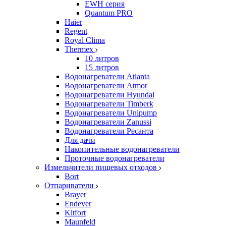
EWH серия
Quantum PRO
Haier
Regent
Royal Clima
Thermex
10 литров
15 литров
Водонагреватели Atlanta
Водонагреватели Atmor
Водонагреватели Hyundai
Водонагреватели Timberk
Водонагреватели Unipump
Водонагреватели Zanussi
Водонагреватели Ресанта
Для дачи
Накопительные водонагреватели
Проточные водонагреватели
Измельчители пищевых отходов
Bort
Отпариватели
Brayer
Endever
Kitfort
Maunfeld