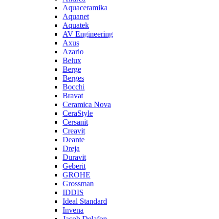
Aquaceramika
Aquanet
Aquatek
AV Engineering
Axus
Azario
Belux
Berge
Berges
Bocchi
Bravat
Ceramica Nova
CeraStyle
Cersanit
Creavit
Deante
Dreja
Duravit
Geberit
GROHE
Grossman
IDDIS
Ideal Standard
Invena
Jacob Delafon