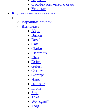
С эффектом живого огня
Угловые
Крупная бытовая техника
Варочные панели
Вытяжки
Akpo
Backer
Bosch
Cata
Ciarko
Electrolux
Elica
Exiteq
Gefest
Germes
Gorenje
Hansa
Homsair
Krona
Smeg
Teka
Weissgauff
Zorg