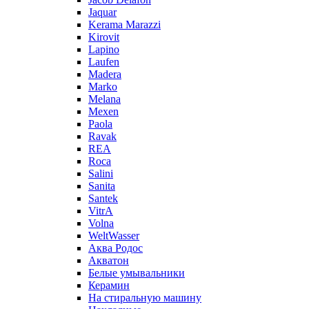
Jaquar
Kerama Marazzi
Kirovit
Lapino
Laufen
Madera
Marko
Melana
Mexen
Paola
Ravak
REA
Roca
Salini
Sanita
Santek
VitrA
Volna
WeltWasser
Аква Родос
Акватон
Белые умывальники
Керамин
На стиральную машину