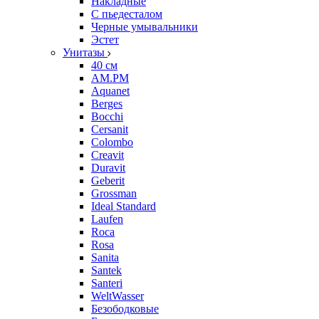
Накладные
С пьедесталом
Черные умывальники
Эстет
Унитазы
40 см
AM.PM
Aquanet
Berges
Bocchi
Cersanit
Colombo
Creavit
Duravit
Geberit
Grossman
Ideal Standard
Laufen
Roca
Rosa
Sanita
Santek
Santeri
WeltWasser
Безободковые