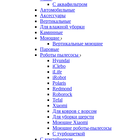
С аквафильтром
Автомобильные
Аксессуары
Вертикальные
Для влажной уборки
Каминные
Моющие
Вертикальные моющие
Паровые
Роботы пылесосы
Hyundai
iClebo
iLife
iRobot
Polaris
Redmond
Roborock
Tefal
Xiaomi
Для ковров с ворсом
Для уборки шерсти
Моющие Xiaomi
Моющие роботы-пылесосы
С турбощеткой
С контейнером