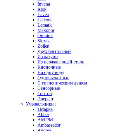
Invena
Istok
Laveo
Ledeme
Lemark
Maxonor
Omnires
Slezak
Zollen
Двухвентильные
Из латуни
Из нержавеющей стали
Кнопочные
На одну воду
Однорычажные
С гигиеническим душем
Сенсорные
Тритон
Эверест
Умывальники
1Марка
Abber
AM.PM
Ambassador
Andrea