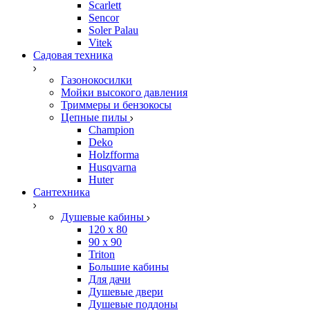
Scarlett
Sencor
Soler Palau
Vitek
Садовая техника
Газонокосилки
Мойки высокого давления
Триммеры и бензокосы
Цепные пилы
Champion
Deko
Holzfforma
Husqvarna
Huter
Сантехника
Душевые кабины
120 x 80
90 х 90
Triton
Большие кабины
Для дачи
Душевые двери
Душевые поддоны