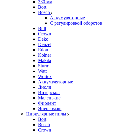
230 мм
Bort
Bosch
Аккумуляторные
С регулировкой оборотов
Bull
Crown
Deko
Denzel
Edon
Kolner
Makita
Sturm
Watt
Wortex
Аккумуляторные
Диолд
Интерскол
Маленькие
Фиолент
Энергомаш
Циркулярные пилы
Bort
Bosch
Crown