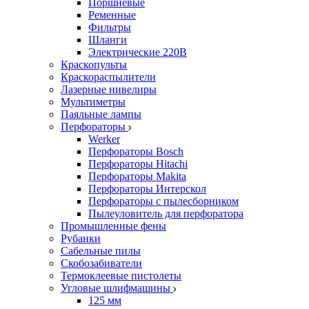
Поршневые
Ременные
Фильтры
Шланги
Электрические 220В
Краскопульты
Краскораспылители
Лазерные нивелиры
Мультиметры
Паяльные лампы
Перфораторы
Werker
Перфораторы Bosch
Перфораторы Hitachi
Перфораторы Makita
Перфораторы Интерскол
Перфораторы с пылесборником
Пылеуловитель для перфоратора
Промышленные фены
Рубанки
Сабельные пилы
Скобозабиватели
Термоклеевые пистолеты
Угловые шлифмашины
125 мм