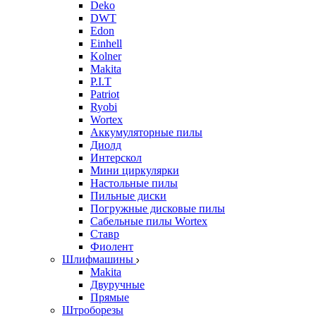
Deko
DWT
Edon
Einhell
Kolner
Makita
P.I.T
Patriot
Ryobi
Wortex
Аккумуляторные пилы
Диолд
Интерскол
Мини циркулярки
Настольные пилы
Пильные диски
Погружные дисковые пилы
Сабельные пилы Wortex
Ставр
Фиолент
Шлифмашины
Makita
Двуручные
Прямые
Штроборезы