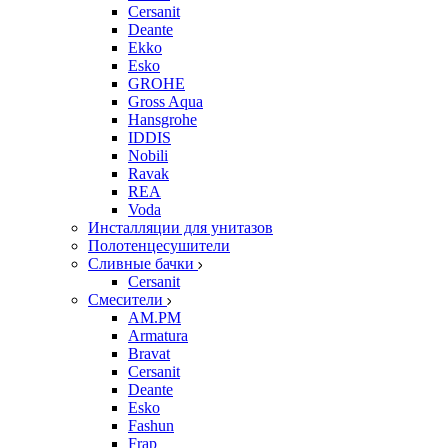
Cersanit
Deante
Ekko
Esko
GROHE
Gross Aqua
Hansgrohe
IDDIS
Nobili
Ravak
REA
Voda
Инсталляции для унитазов
Полотенцесушители
Сливные бачки
Cersanit
Смесители
AM.PM
Armatura
Bravat
Cersanit
Deante
Esko
Fashun
Frap