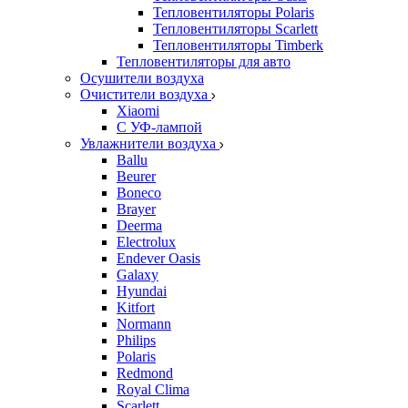
Тепловентиляторы Polaris
Тепловентиляторы Scarlett
Тепловентиляторы Timberk
Тепловентиляторы для авто
Осушители воздуха
Очистители воздуха
Xiaomi
С УФ-лампой
Увлажнители воздуха
Ballu
Beurer
Boneco
Brayer
Deerma
Electrolux
Endever Oasis
Galaxy
Hyundai
Kitfort
Normann
Philips
Polaris
Redmond
Royal Clima
Scarlett