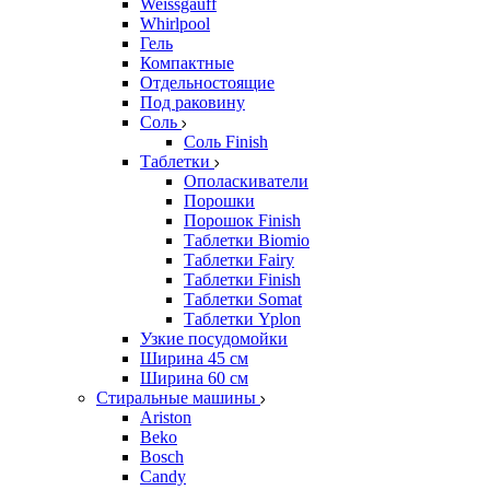
Weissgauff
Whirlpool
Гель
Компактные
Отдельностоящие
Под раковину
Соль
Соль Finish
Таблетки
Ополаскиватели
Порошки
Порошок Finish
Таблетки Biomio
Таблетки Fairy
Таблетки Finish
Таблетки Somat
Таблетки Yplon
Узкие посудомойки
Ширина 45 см
Ширина 60 см
Стиральные машины
Ariston
Beko
Bosch
Candy