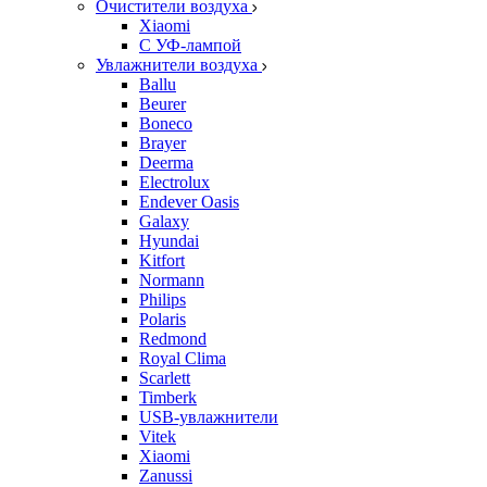
Очистители воздуха
Xiaomi
С УФ-лампой
Увлажнители воздуха
Ballu
Beurer
Boneco
Brayer
Deerma
Electrolux
Endever Oasis
Galaxy
Hyundai
Kitfort
Normann
Philips
Polaris
Redmond
Royal Clima
Scarlett
Timberk
USB-увлажнители
Vitek
Xiaomi
Zanussi