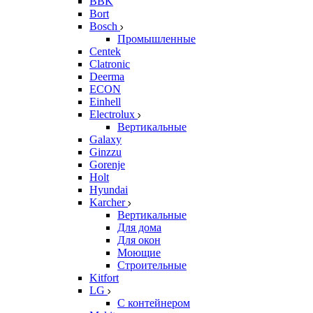
BBK
Bort
Bosch
Промышленные
Centek
Clatronic
Deerma
ECON
Einhell
Electrolux
Вертикальные
Galaxy
Ginzzu
Gorenje
Holt
Hyundai
Karcher
Вертикальные
Для дома
Для окон
Моющие
Строительные
Kitfort
LG
С контейнером