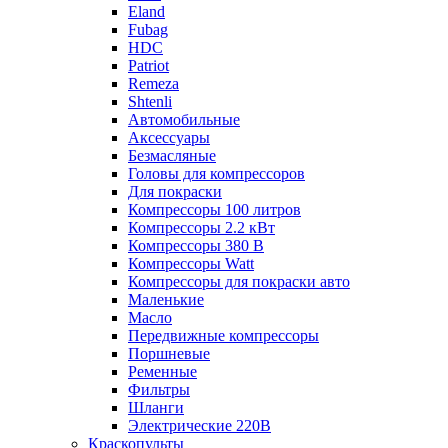
Eland
Fubag
HDC
Patriot
Remeza
Shtenli
Автомобильные
Аксессуары
Безмасляные
Головы для компрессоров
Для покраски
Компрессоры 100 литров
Компрессоры 2.2 кВт
Компрессоры 380 В
Компрессоры Watt
Компрессоры для покраски авто
Маленькие
Масло
Передвижные компрессоры
Поршневые
Ременные
Фильтры
Шланги
Электрические 220В
Краскопульты