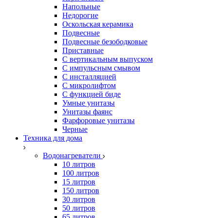
Напольные
Недорогие
Оскольская керамика
Подвесные
Подвесные безободковые
Приставные
С вертикальным выпуском
С импульсным смывом
С инсталляцией
С микролифтом
С функцией биде
Умные унитазы
Унитазы фаянс
Фарфоровые унитазы
Черные
Техника для дома
Водонагреватели
10 литров
100 литров
15 литров
150 литров
30 литров
50 литров
65 литров