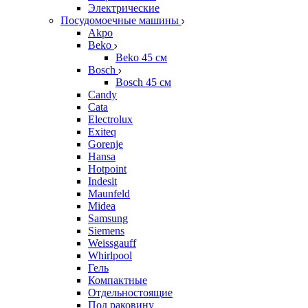
Электрические
Посудомоечные машины
Akpo
Beko
Beko 45 см
Bosch
Bosch 45 см
Candy
Cata
Electrolux
Exiteq
Gorenje
Hansa
Hotpoint
Indesit
Maunfeld
Midea
Samsung
Siemens
Weissgauff
Whirlpool
Гель
Компактные
Отдельностоящие
Под раковину