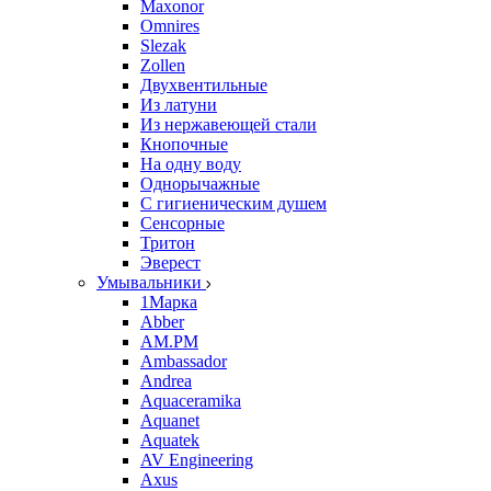
Maxonor
Omnires
Slezak
Zollen
Двухвентильные
Из латуни
Из нержавеющей стали
Кнопочные
На одну воду
Однорычажные
С гигиеническим душем
Сенсорные
Тритон
Эверест
Умывальники
1Марка
Abber
AM.PM
Ambassador
Andrea
Aquaceramika
Aquanet
Aquatek
AV Engineering
Axus