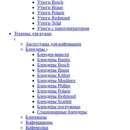
Утюги Bosch
Утюги Braun
Утюги Polaris
Утюги Redmond
Утюги Tefal
Утюги с парогенератором
Техника для кухни
Аксессуары для кофемашин
Блендеры
Блендер-миксер
Блендеры Bamix
Блендеры Bosch
Блендеры Braun
Блендеры Kitfort
Блендеры Moulinex
Блендеры Philips
Блендеры Polaris
Блендеры Redmond
Блендеры Scarlett
Блендеры погружные
Стационарные блендеры
Блинницы
Кофемашины
Кофемолки