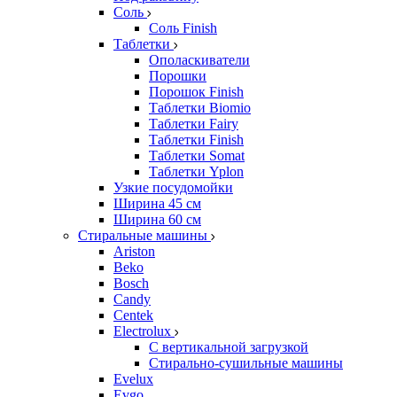
Соль
Соль Finish
Таблетки
Ополаскиватели
Порошки
Порошок Finish
Таблетки Biomio
Таблетки Fairy
Таблетки Finish
Таблетки Somat
Таблетки Yplon
Узкие посудомойки
Ширина 45 см
Ширина 60 см
Стиральные машины
Ariston
Beko
Bosch
Candy
Centek
Electrolux
С вертикальной загрузкой
Стирально-сушильные машины
Evelux
Evgo