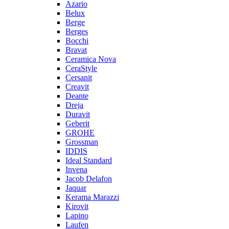
Azario
Belux
Berge
Berges
Bocchi
Bravat
Ceramica Nova
CeraStyle
Cersanit
Creavit
Deante
Dreja
Duravit
Geberit
GROHE
Grossman
IDDIS
Ideal Standard
Invena
Jacob Delafon
Jaquar
Kerama Marazzi
Kirovit
Lapino
Laufen