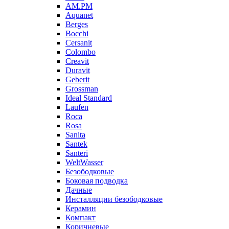
AM.PM
Aquanet
Berges
Bocchi
Cersanit
Colombo
Creavit
Duravit
Geberit
Grossman
Ideal Standard
Laufen
Roca
Rosa
Sanita
Santek
Santeri
WeltWasser
Безободковые
Боковая подводка
Дачные
Инсталляции безободковые
Керамин
Компакт
Коричневые