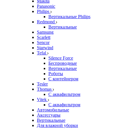
Makita
Panasonic
Philips
Вертикальные Philips
Redmond
Вертикальные
Samsung
Scarlett
Sencor
Starwind
Tefal
Silence Force
Беспроводные
Вертикальные
Роботы
С контейнером
Tesler
Thomas
С аквафильтром
Vitek
С аквафильтром
Автомобильные
Аксессуары
Вертикальные
Для влажной уборки