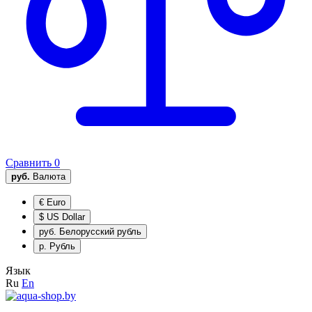
Сравнить
0
руб.
Валюта
€
Euro
$
US Dollar
руб.
Белорусский рубль
р.
Рубль
Язык
Ru
En