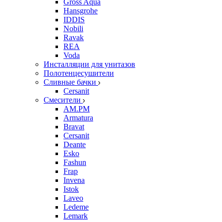
Gross Aqua
Hansgrohe
IDDIS
Nobili
Ravak
REA
Voda
Инсталляции для унитазов
Полотенцесушители
Сливные бачки
Cersanit
Смесители
AM.PM
Armatura
Bravat
Cersanit
Deante
Esko
Fashun
Frap
Invena
Istok
Laveo
Ledeme
Lemark