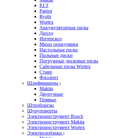
P.I.T
Patriot
Ryobi
Wortex
Аккумуляторные пилы
Диолд
Интерскол
Мини циркулярки
Настольные пилы
Пильные диски
Погружные дисковые пилы
Сабельные пилы Wortex
Ставр
Фиолент
Шлифмашины
Makita
Двуручные
Прямые
Штроборезы
Шуруповерты
Электроинструмент Bosch
Электроинструмент Makita
Электроинструмент Wortex
Электролобзики