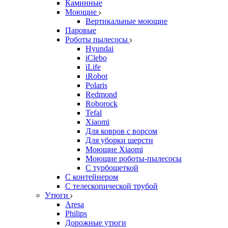
Каминные
Моющие
Вертикальные моющие
Паровые
Роботы пылесосы
Hyundai
iClebo
iLife
iRobot
Polaris
Redmond
Roborock
Tefal
Xiaomi
Для ковров с ворсом
Для уборки шерсти
Моющие Xiaomi
Моющие роботы-пылесосы
С турбощеткой
С контейнером
С телескопической трубой
Утюги
Aresa
Philips
Дорожные утюги