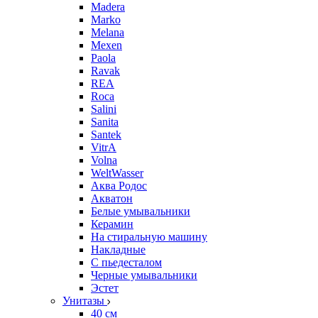
Madera
Marko
Melana
Mexen
Paola
Ravak
REA
Roca
Salini
Sanita
Santek
VitrA
Volna
WeltWasser
Аква Родос
Акватон
Белые умывальники
Керамин
На стиральную машину
Накладные
С пьедесталом
Черные умывальники
Эстет
Унитазы
40 см