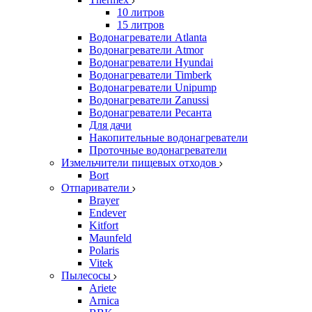
10 литров
15 литров
Водонагреватели Atlanta
Водонагреватели Atmor
Водонагреватели Hyundai
Водонагреватели Timberk
Водонагреватели Unipump
Водонагреватели Zanussi
Водонагреватели Ресанта
Для дачи
Накопительные водонагреватели
Проточные водонагреватели
Измельчители пищевых отходов
Bort
Отпариватели
Brayer
Endever
Kitfort
Maunfeld
Polaris
Vitek
Пылесосы
Ariete
Arnica