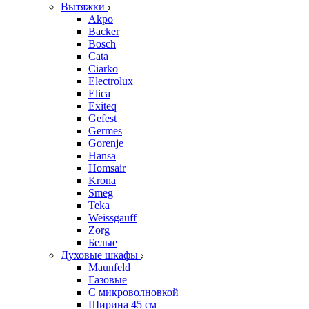
Вытяжки
Akpo
Backer
Bosch
Cata
Ciarko
Electrolux
Elica
Exiteq
Gefest
Germes
Gorenje
Hansa
Homsair
Krona
Smeg
Teka
Weissgauff
Zorg
Белые
Духовые шкафы
Maunfeld
Газовые
С микроволновкой
Ширина 45 см