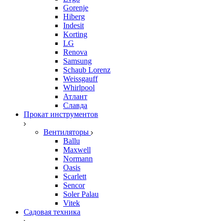
Gorenje
Hiberg
Indesit
Korting
LG
Renova
Samsung
Schaub Lorenz
Weissgauff
Whirlpool
Атлант
Славда
Прокат инструментов
Вентиляторы
Ballu
Maxwell
Normann
Oasis
Scarlett
Sencor
Soler Palau
Vitek
Садовая техника