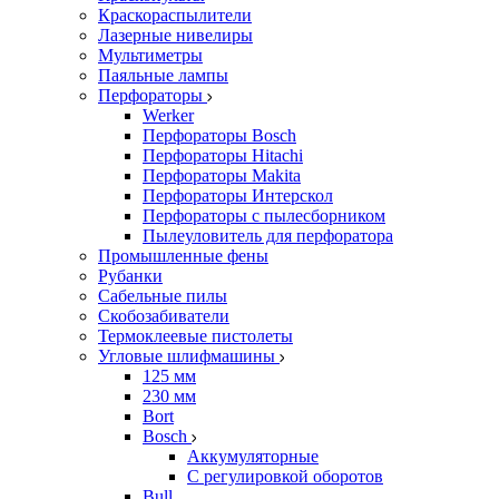
Краскораспылители
Лазерные нивелиры
Мультиметры
Паяльные лампы
Перфораторы
Werker
Перфораторы Bosch
Перфораторы Hitachi
Перфораторы Makita
Перфораторы Интерскол
Перфораторы с пылесборником
Пылеуловитель для перфоратора
Промышленные фены
Рубанки
Сабельные пилы
Скобозабиватели
Термоклеевые пистолеты
Угловые шлифмашины
125 мм
230 мм
Bort
Bosch
Аккумуляторные
С регулировкой оборотов
Bull