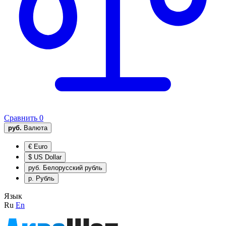
Сравнить
0
руб.
Валюта
€
Euro
$
US Dollar
руб.
Белорусский рубль
р.
Рубль
Язык
Ru
En