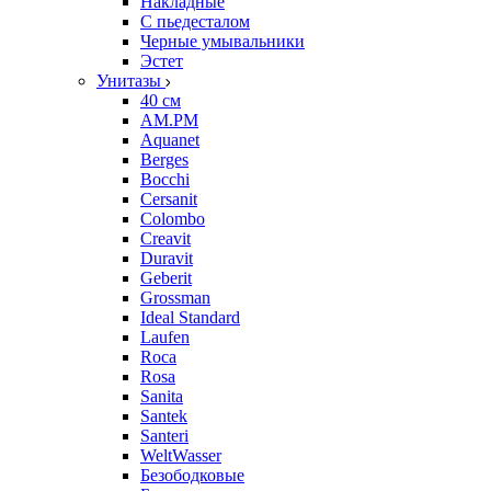
Накладные
С пьедесталом
Черные умывальники
Эстет
Унитазы
40 см
AM.PM
Aquanet
Berges
Bocchi
Cersanit
Colombo
Creavit
Duravit
Geberit
Grossman
Ideal Standard
Laufen
Roca
Rosa
Sanita
Santek
Santeri
WeltWasser
Безободковые