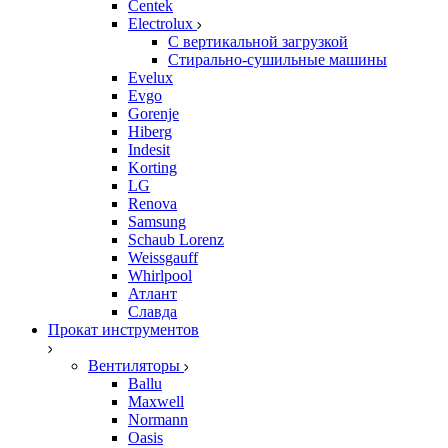
Centek
Electrolux
С вертикальной загрузкой
Стирально-сушильные машины
Evelux
Evgo
Gorenje
Hiberg
Indesit
Korting
LG
Renova
Samsung
Schaub Lorenz
Weissgauff
Whirlpool
Атлант
Славда
Прокат инструментов
Вентиляторы
Ballu
Maxwell
Normann
Oasis