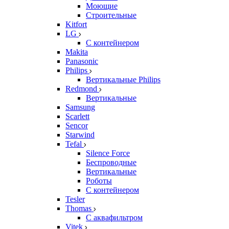
Моющие
Строительные
Kitfort
LG
С контейнером
Makita
Panasonic
Philips
Вертикальные Philips
Redmond
Вертикальные
Samsung
Scarlett
Sencor
Starwind
Tefal
Silence Force
Беспроводные
Вертикальные
Роботы
С контейнером
Tesler
Thomas
С аквафильтром
Vitek