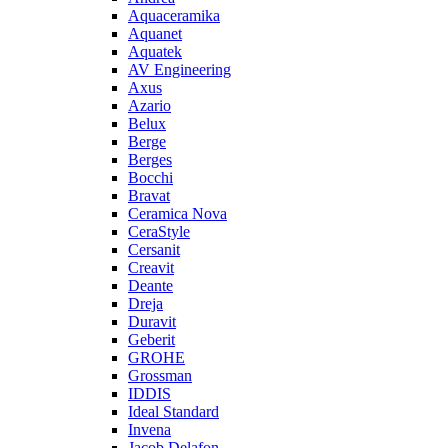
Aquaceramika
Aquanet
Aquatek
AV Engineering
Axus
Azario
Belux
Berge
Berges
Bocchi
Bravat
Ceramica Nova
CeraStyle
Cersanit
Creavit
Deante
Dreja
Duravit
Geberit
GROHE
Grossman
IDDIS
Ideal Standard
Invena
Jacob Delafon