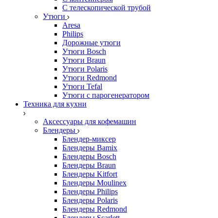
С телескопической трубой
Утюги
Aresa
Philips
Дорожные утюги
Утюги Bosch
Утюги Braun
Утюги Polaris
Утюги Redmond
Утюги Tefal
Утюги с парогенератором
Техника для кухни
Аксессуары для кофемашин
Блендеры
Блендер-миксер
Блендеры Bamix
Блендеры Bosch
Блендеры Braun
Блендеры Kitfort
Блендеры Moulinex
Блендеры Philips
Блендеры Polaris
Блендеры Redmond
Блендеры Scarlett