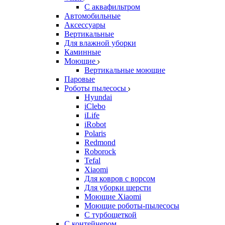
С аквафильтром
Автомобильные
Аксессуары
Вертикальные
Для влажной уборки
Каминные
Моющие
Вертикальные моющие
Паровые
Роботы пылесосы
Hyundai
iClebo
iLife
iRobot
Polaris
Redmond
Roborock
Tefal
Xiaomi
Для ковров с ворсом
Для уборки шерсти
Моющие Xiaomi
Моющие роботы-пылесосы
С турбощеткой
С контейнером