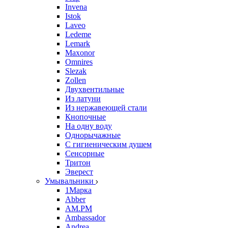
Invena
Istok
Laveo
Ledeme
Lemark
Maxonor
Omnires
Slezak
Zollen
Двухвентильные
Из латуни
Из нержавеющей стали
Кнопочные
На одну воду
Однорычажные
С гигиеническим душем
Сенсорные
Тритон
Эверест
Умывальники
1Марка
Abber
AM.PM
Ambassador
Andrea