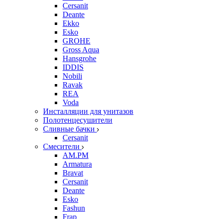
Cersanit
Deante
Ekko
Esko
GROHE
Gross Aqua
Hansgrohe
IDDIS
Nobili
Ravak
REA
Voda
Инсталляции для унитазов
Полотенцесушители
Сливные бачки
Cersanit
Смесители
AM.PM
Armatura
Bravat
Cersanit
Deante
Esko
Fashun
Frap