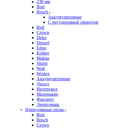
230 мм
Bort
Bosch
Аккумуляторные
С регулировкой оборотов
Bull
Crown
Deko
Denzel
Edon
Kolner
Makita
Sturm
Watt
Wortex
Аккумуляторные
Диолд
Интерскол
Маленькие
Фиолент
Энергомаш
Циркулярные пилы
Bort
Bosch
Crown