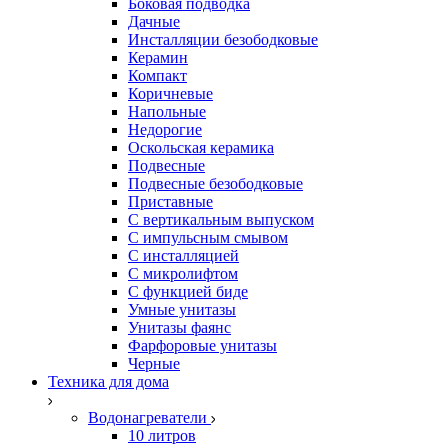
Боковая подводка
Дачные
Инсталляции безободковые
Керамин
Компакт
Коричневые
Напольные
Недорогие
Оскольская керамика
Подвесные
Подвесные безободковые
Приставные
С вертикальным выпуском
С импульсным смывом
С инсталляцией
С микролифтом
С функцией биде
Умные унитазы
Унитазы фаянс
Фарфоровые унитазы
Черные
Техника для дома
Водонагреватели
10 литров