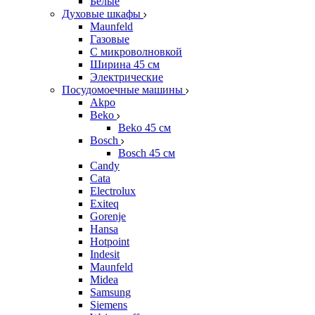
Белые
Духовые шкафы
Maunfeld
Газовые
С микроволновкой
Ширина 45 см
Электрические
Посудомоечные машины
Akpo
Beko
Beko 45 см
Bosch
Bosch 45 см
Candy
Cata
Electrolux
Exiteq
Gorenje
Hansa
Hotpoint
Indesit
Maunfeld
Midea
Samsung
Siemens