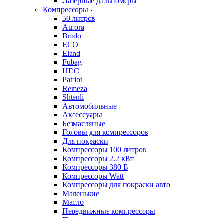
Лазерные дальномеры
Компрессоры
50 литров
Aurora
Brado
ECO
Eland
Fubag
HDC
Patriot
Remeza
Shtenli
Автомобильные
Аксессуары
Безмасляные
Головы для компрессоров
Для покраски
Компрессоры 100 литров
Компрессоры 2.2 кВт
Компрессоры 380 В
Компрессоры Watt
Компрессоры для покраски авто
Маленькие
Масло
Передвижные компрессоры