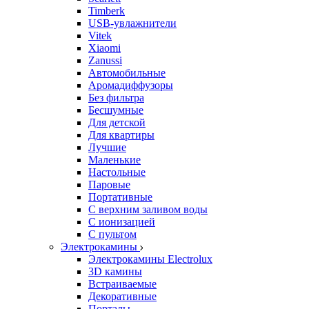
Timberk
USB-увлажнители
Vitek
Xiaomi
Zanussi
Автомобильные
Аромадиффузоры
Без фильтра
Бесшумные
Для детской
Для квартиры
Лучшие
Маленькие
Настольные
Паровые
Портативные
С верхним заливом воды
С ионизацией
С пультом
Электрокамины
Электрокамины Electrolux
3D камины
Встраиваемые
Декоративные
Порталы