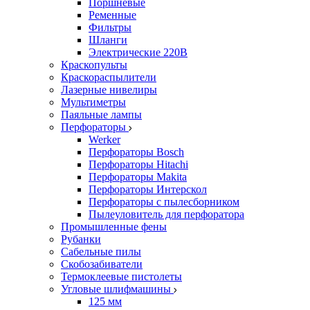
Поршневые
Ременные
Фильтры
Шланги
Электрические 220В
Краскопульты
Краскораспылители
Лазерные нивелиры
Мультиметры
Паяльные лампы
Перфораторы
Werker
Перфораторы Bosch
Перфораторы Hitachi
Перфораторы Makita
Перфораторы Интерскол
Перфораторы с пылесборником
Пылеуловитель для перфоратора
Промышленные фены
Рубанки
Сабельные пилы
Скобозабиватели
Термоклеевые пистолеты
Угловые шлифмашины
125 мм