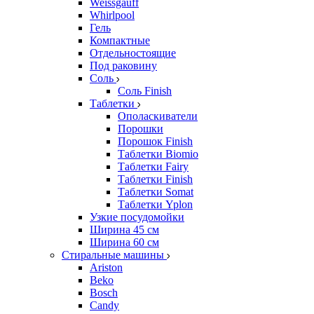
Weissgauff
Whirlpool
Гель
Компактные
Отдельностоящие
Под раковину
Соль
Соль Finish
Таблетки
Ополаскиватели
Порошки
Порошок Finish
Таблетки Biomio
Таблетки Fairy
Таблетки Finish
Таблетки Somat
Таблетки Yplon
Узкие посудомойки
Ширина 45 см
Ширина 60 см
Стиральные машины
Ariston
Beko
Bosch
Candy