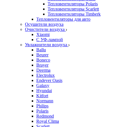
Тепловентиляторы Polaris
Тепловентиляторы Scarlett
Тепловентиляторы Timberk
Тепловентиляторы для авто
Осушители воздуха
Очистители воздуха
Xiaomi
С УФ-лампой
Увлажнители воздуха
Ballu
Beurer
Boneco
Brayer
Deerma
Electrolux
Endever Oasis
Galaxy
Hyundai
Kitfort
Normann
Philips
Polaris
Redmond
Royal Clima
Scarlett