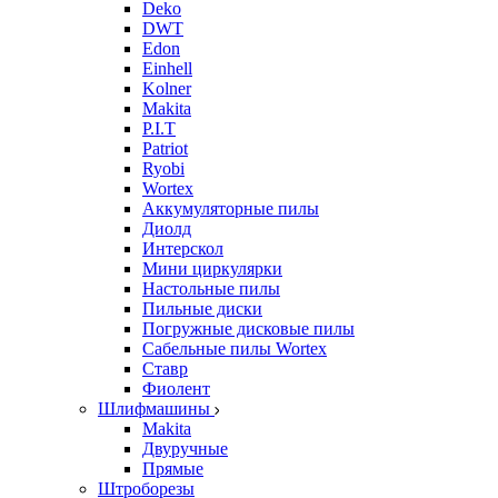
Deko
DWT
Edon
Einhell
Kolner
Makita
P.I.T
Patriot
Ryobi
Wortex
Аккумуляторные пилы
Диолд
Интерскол
Мини циркулярки
Настольные пилы
Пильные диски
Погружные дисковые пилы
Сабельные пилы Wortex
Ставр
Фиолент
Шлифмашины
Makita
Двуручные
Прямые
Штроборезы