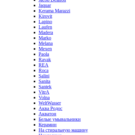
Jaquar
Kerama Marazzi
Kirovit
Lapino
Laufen
Madera
Marko
Melana
Mexen
Paola
Ravak
REA
Roca
Salini
Sanita
Santek
VitrA
Volna
WeltWasser
Аква Родос
Акватон
Белые умывальники
Керамин
На стиральную машину