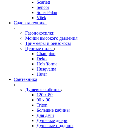
Scarlett
Sencor
Soler Palau
Vitek
Садовая техника
Газонокосилки
Мойки высокого давления
Триммеры и бензокосы
Цепные пилы
Champion
Deko
Holzfforma
Husqvarna
Huter
Сантехника
Душевые кабины
120 x 80
90 х 90
Triton
Большие кабины
Для дачи
Душевые двери
Душевые поддоны