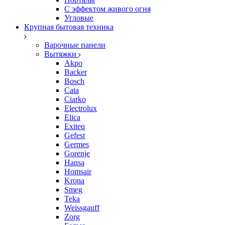
С эффектом живого огня
Угловые
Крупная бытовая техника
Варочные панели
Вытяжки
Akpo
Backer
Bosch
Cata
Ciarko
Electrolux
Elica
Exiteq
Gefest
Germes
Gorenje
Hansa
Homsair
Krona
Smeg
Teka
Weissgauff
Zorg