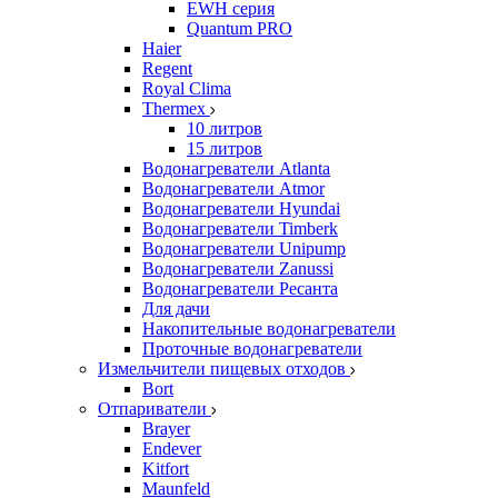
EWH серия
Quantum PRO
Haier
Regent
Royal Clima
Thermex
10 литров
15 литров
Водонагреватели Atlanta
Водонагреватели Atmor
Водонагреватели Hyundai
Водонагреватели Timberk
Водонагреватели Unipump
Водонагреватели Zanussi
Водонагреватели Ресанта
Для дачи
Накопительные водонагреватели
Проточные водонагреватели
Измельчители пищевых отходов
Bort
Отпариватели
Brayer
Endever
Kitfort
Maunfeld