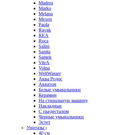
Madera
Marko
Melana
Mexen
Paola
Ravak
REA
Roca
Salini
Sanita
Santek
VitrA
Volna
WeltWasser
Аква Родос
Акватон
Белые умывальники
Керамин
На стиральную машину
Накладные
С пьедесталом
Черные умывальники
Эстет
Унитазы
40 см