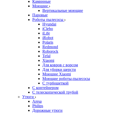
Каминные
Моющие
Вертикальные моющие
Паровые
Роботы пылесосы
Hyundai
iClebo
iLife
iRobot
Polaris
Redmond
Roborock
Tefal
Xiaomi
Для ковров с ворсом
Для уборки шерсти
Моющие Xiaomi
Моющие роботы-пылесосы
С турбощеткой
С контейнером
С телескопической трубой
Утюги
Aresa
Philips
Дорожные утюги