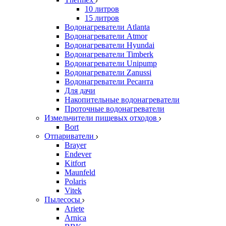
10 литров
15 литров
Водонагреватели Atlanta
Водонагреватели Atmor
Водонагреватели Hyundai
Водонагреватели Timberk
Водонагреватели Unipump
Водонагреватели Zanussi
Водонагреватели Ресанта
Для дачи
Накопительные водонагреватели
Проточные водонагреватели
Измельчители пищевых отходов
Bort
Отпариватели
Brayer
Endever
Kitfort
Maunfeld
Polaris
Vitek
Пылесосы
Ariete
Arnica