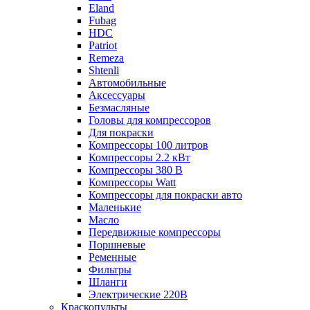
Eland
Fubag
HDC
Patriot
Remeza
Shtenli
Автомобильные
Аксессуары
Безмасляные
Головы для компрессоров
Для покраски
Компрессоры 100 литров
Компрессоры 2.2 кВт
Компрессоры 380 В
Компрессоры Watt
Компрессоры для покраски авто
Маленькие
Масло
Передвижные компрессоры
Поршневые
Ременные
Фильтры
Шланги
Электрические 220В
Краскопульты