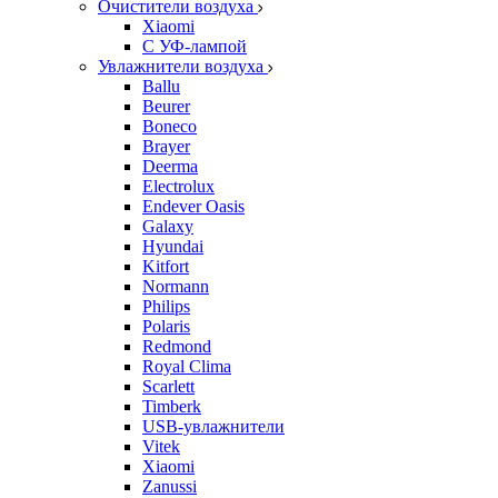
Очистители воздуха
Xiaomi
С УФ-лампой
Увлажнители воздуха
Ballu
Beurer
Boneco
Brayer
Deerma
Electrolux
Endever Oasis
Galaxy
Hyundai
Kitfort
Normann
Philips
Polaris
Redmond
Royal Clima
Scarlett
Timberk
USB-увлажнители
Vitek
Xiaomi
Zanussi