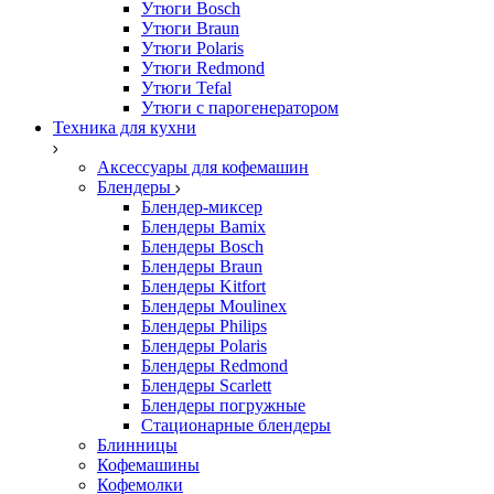
Утюги Bosch
Утюги Braun
Утюги Polaris
Утюги Redmond
Утюги Tefal
Утюги с парогенератором
Техника для кухни
Аксессуары для кофемашин
Блендеры
Блендер-миксер
Блендеры Bamix
Блендеры Bosch
Блендеры Braun
Блендеры Kitfort
Блендеры Moulinex
Блендеры Philips
Блендеры Polaris
Блендеры Redmond
Блендеры Scarlett
Блендеры погружные
Стационарные блендеры
Блинницы
Кофемашины
Кофемолки