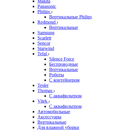
Makita
Panasonic
Philips
Вертикальные Philips
Redmond
Вертикальные
Samsung
Scarlett
Sencor
Starwind
Tefal
Silence Force
Беспроводные
Вертикальные
Роботы
С контейнером
Tesler
Thomas
С аквафильтром
Vitek
С аквафильтром
Автомобильные
Аксессуары
Вертикальные
Для влажной уборки