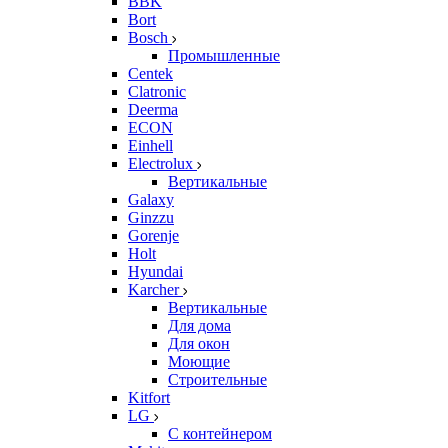
BBK
Bort
Bosch
Промышленные
Centek
Clatronic
Deerma
ECON
Einhell
Electrolux
Вертикальные
Galaxy
Ginzzu
Gorenje
Holt
Hyundai
Karcher
Вертикальные
Для дома
Для окон
Моющие
Строительные
Kitfort
LG
С контейнером