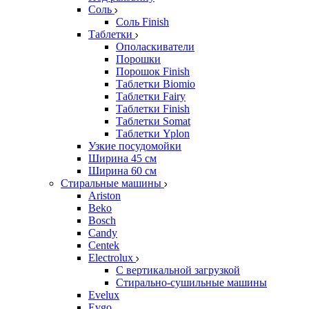
Соль
Соль Finish
Таблетки
Ополаскиватели
Порошки
Порошок Finish
Таблетки Biomio
Таблетки Fairy
Таблетки Finish
Таблетки Somat
Таблетки Yplon
Узкие посудомойки
Ширина 45 см
Ширина 60 см
Стиральные машины
Ariston
Beko
Bosch
Candy
Centek
Electrolux
С вертикальной загрузкой
Стирально-сушильные машины
Evelux
Evgo