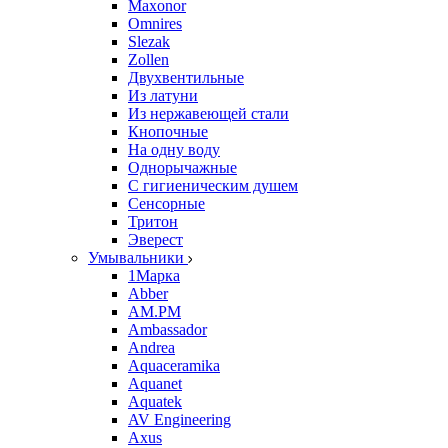
Maxonor
Omnires
Slezak
Zollen
Двухвентильные
Из латуни
Из нержавеющей стали
Кнопочные
На одну воду
Однорычажные
С гигиеническим душем
Сенсорные
Тритон
Эверест
Умывальники
1Марка
Abber
AM.PM
Ambassador
Andrea
Aquaceramika
Aquanet
Aquatek
AV Engineering
Axus