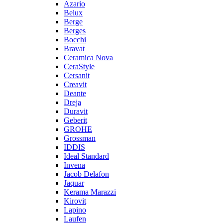
Azario
Belux
Berge
Berges
Bocchi
Bravat
Ceramica Nova
CeraStyle
Cersanit
Creavit
Deante
Dreja
Duravit
Geberit
GROHE
Grossman
IDDIS
Ideal Standard
Invena
Jacob Delafon
Jaquar
Kerama Marazzi
Kirovit
Lapino
Laufen