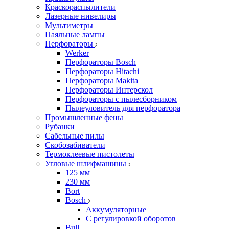
Краскораспылители
Лазерные нивелиры
Мультиметры
Паяльные лампы
Перфораторы
Werker
Перфораторы Bosch
Перфораторы Hitachi
Перфораторы Makita
Перфораторы Интерскол
Перфораторы с пылесборником
Пылеуловитель для перфоратора
Промышленные фены
Рубанки
Сабельные пилы
Скобозабиватели
Термоклеевые пистолеты
Угловые шлифмашины
125 мм
230 мм
Bort
Bosch
Аккумуляторные
С регулировкой оборотов
Bull