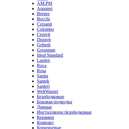
AM.PM
Aquanet
Berges
Bocchi
Cersanit
Colombo
Creavit
Duravit
Geberit
Grossman
Ideal Standard
Laufen
Roca
Rosa
Sanita
Santek
Santeri
WeltWasser
Безободковые
Боковая подводка
Дачные
Инсталляции безободковые
Керамин
Компакт
Коричневые