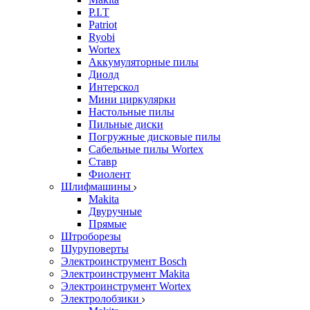
P.I.T
Patriot
Ryobi
Wortex
Аккумуляторные пилы
Диолд
Интерскол
Мини циркулярки
Настольные пилы
Пильные диски
Погружные дисковые пилы
Сабельные пилы Wortex
Ставр
Фиолент
Шлифмашины
Makita
Двуручные
Прямые
Штроборезы
Шуруповерты
Электроинструмент Bosch
Электроинструмент Makita
Электроинструмент Wortex
Электролобзики