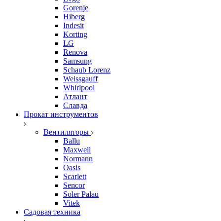
Gorenje
Hiberg
Indesit
Korting
LG
Renova
Samsung
Schaub Lorenz
Weissgauff
Whirlpool
Атлант
Славда
Прокат инструментов
Вентиляторы
Ballu
Maxwell
Normann
Oasis
Scarlett
Sencor
Soler Palau
Vitek
Садовая техника