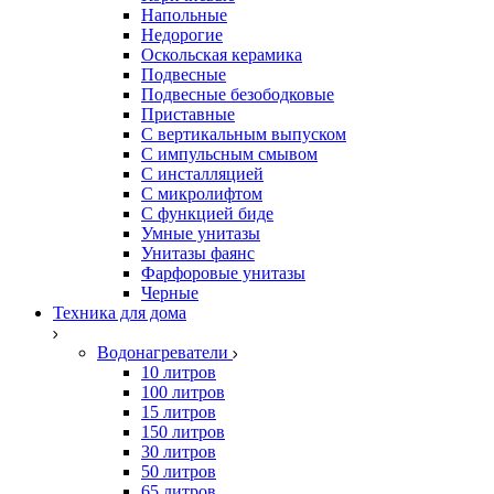
Напольные
Недорогие
Оскольская керамика
Подвесные
Подвесные безободковые
Приставные
С вертикальным выпуском
С импульсным смывом
С инсталляцией
С микролифтом
С функцией биде
Умные унитазы
Унитазы фаянс
Фарфоровые унитазы
Черные
Техника для дома
Водонагреватели
10 литров
100 литров
15 литров
150 литров
30 литров
50 литров
65 литров