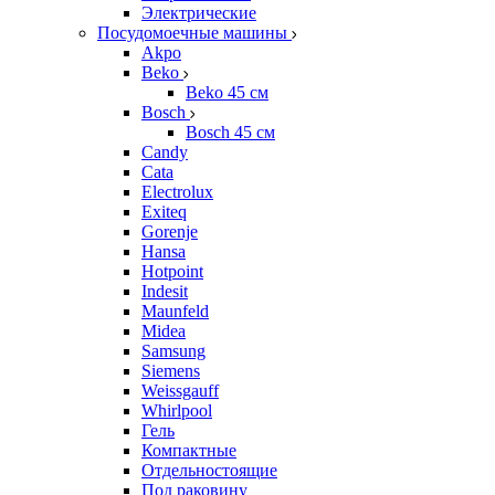
Электрические
Посудомоечные машины
Akpo
Beko
Beko 45 см
Bosch
Bosch 45 см
Candy
Cata
Electrolux
Exiteq
Gorenje
Hansa
Hotpoint
Indesit
Maunfeld
Midea
Samsung
Siemens
Weissgauff
Whirlpool
Гель
Компактные
Отдельностоящие
Под раковину