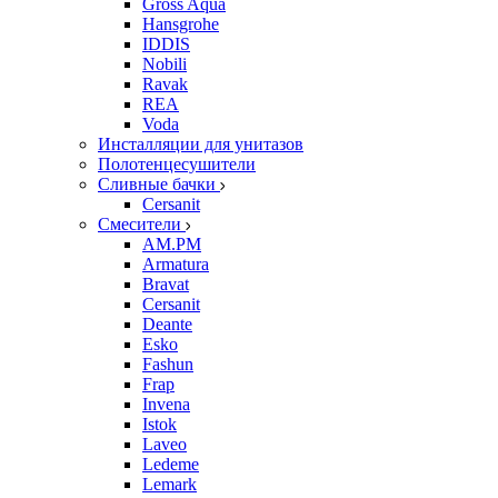
Gross Aqua
Hansgrohe
IDDIS
Nobili
Ravak
REA
Voda
Инсталляции для унитазов
Полотенцесушители
Сливные бачки
Cersanit
Смесители
AM.PM
Armatura
Bravat
Cersanit
Deante
Esko
Fashun
Frap
Invena
Istok
Laveo
Ledeme
Lemark