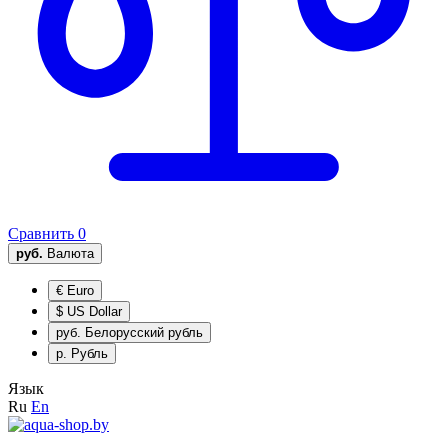
Сравнить
0
руб.
Валюта
€
Euro
$
US Dollar
руб.
Белорусский рубль
р.
Рубль
Язык
Ru
En