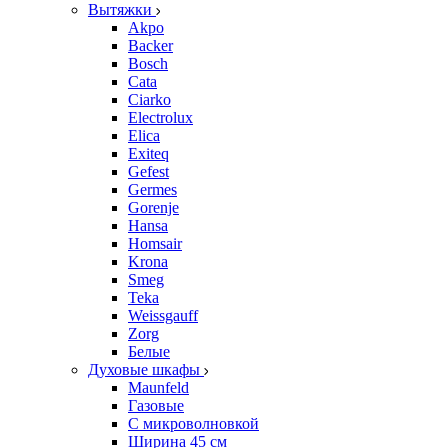
Вытяжки
Akpo
Backer
Bosch
Cata
Ciarko
Electrolux
Elica
Exiteq
Gefest
Germes
Gorenje
Hansa
Homsair
Krona
Smeg
Teka
Weissgauff
Zorg
Белые
Духовые шкафы
Maunfeld
Газовые
С микроволновкой
Ширина 45 см