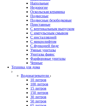
Напольные
Недорогие
Оскольская керамика
Подвесные
Подвесные безободковые
Приставные
С вертикальным выпуском
С импульсным смывом
С инсталляцией
С микролифтом
С функцией биде
Умные унитазы
Унитазы фаянс
Фарфоровые унитазы
Черные
Техника для дома
Водонагреватели
10 литров
100 литров
15 литров
150 литров
30 литров
50 литров
65 литров