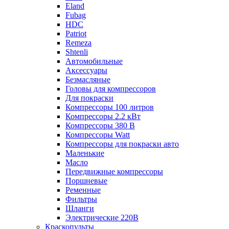
Eland
Fubag
HDC
Patriot
Remeza
Shtenli
Автомобильные
Аксессуары
Безмасляные
Головы для компрессоров
Для покраски
Компрессоры 100 литров
Компрессоры 2.2 кВт
Компрессоры 380 В
Компрессоры Watt
Компрессоры для покраски авто
Маленькие
Масло
Передвижные компрессоры
Поршневые
Ременные
Фильтры
Шланги
Электрические 220В
Краскопульты