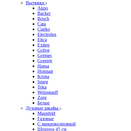
Вытяжки
Akpo
Backer
Bosch
Cata
Ciarko
Electrolux
Elica
Exiteq
Gefest
Germes
Gorenje
Hansa
Homsair
Krona
Smeg
Teka
Weissgauff
Zorg
Белые
Духовые шкафы
Maunfeld
Газовые
С микроволновкой
Ширина 45 см