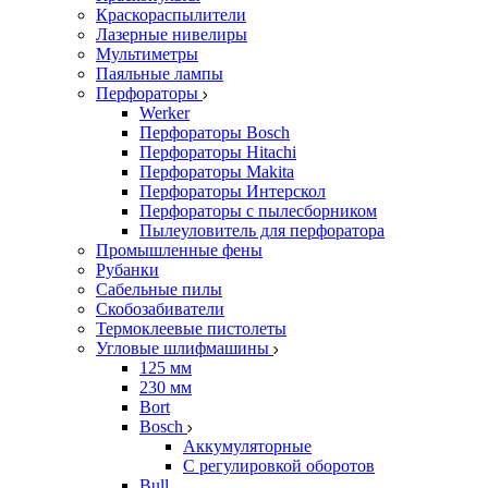
Краскораспылители
Лазерные нивелиры
Мультиметры
Паяльные лампы
Перфораторы
Werker
Перфораторы Bosch
Перфораторы Hitachi
Перфораторы Makita
Перфораторы Интерскол
Перфораторы с пылесборником
Пылеуловитель для перфоратора
Промышленные фены
Рубанки
Сабельные пилы
Скобозабиватели
Термоклеевые пистолеты
Угловые шлифмашины
125 мм
230 мм
Bort
Bosch
Аккумуляторные
С регулировкой оборотов
Bull