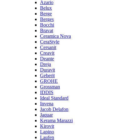
Azario
Belux
Berge
Berges
Bocchi
Bravat
Ceramica Nova
CeraStyle
Cersanit
Creavit
Deante
Dreja
Duravit
Geberit
GROHE
Grossman
IDDIS
Ideal Standard
Invena
Jacob Delafon
Jaquar
Kerama Marazzi
Kirovit
Lapino
Laufen