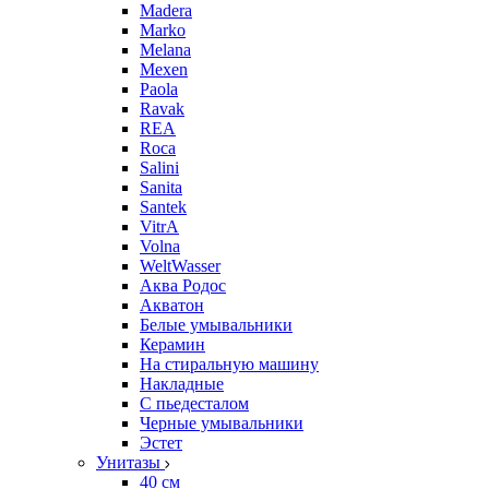
Madera
Marko
Melana
Mexen
Paola
Ravak
REA
Roca
Salini
Sanita
Santek
VitrA
Volna
WeltWasser
Аква Родос
Акватон
Белые умывальники
Керамин
На стиральную машину
Накладные
С пьедесталом
Черные умывальники
Эстет
Унитазы
40 см