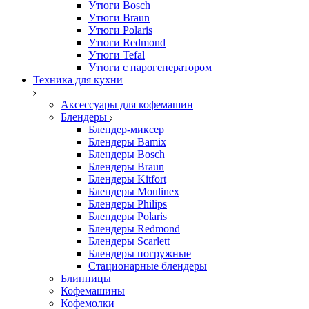
Утюги Bosch
Утюги Braun
Утюги Polaris
Утюги Redmond
Утюги Tefal
Утюги с парогенератором
Техника для кухни
Аксессуары для кофемашин
Блендеры
Блендер-миксер
Блендеры Bamix
Блендеры Bosch
Блендеры Braun
Блендеры Kitfort
Блендеры Moulinex
Блендеры Philips
Блендеры Polaris
Блендеры Redmond
Блендеры Scarlett
Блендеры погружные
Стационарные блендеры
Блинницы
Кофемашины
Кофемолки