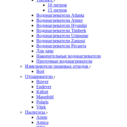
10 литров
15 литров
Водонагреватели Atlanta
Водонагреватели Atmor
Водонагреватели Hyundai
Водонагреватели Timberk
Водонагреватели Unipump
Водонагреватели Zanussi
Водонагреватели Ресанта
Для дачи
Накопительные водонагреватели
Проточные водонагреватели
Измельчители пищевых отходов
Bort
Отпариватели
Brayer
Endever
Kitfort
Maunfeld
Polaris
Vitek
Пылесосы
Ariete
Arnica