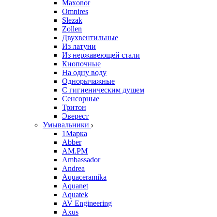
Maxonor
Omnires
Slezak
Zollen
Двухвентильные
Из латуни
Из нержавеющей стали
Кнопочные
На одну воду
Однорычажные
С гигиеническим душем
Сенсорные
Тритон
Эверест
Умывальники
1Марка
Abber
AM.PM
Ambassador
Andrea
Aquaceramika
Aquanet
Aquatek
AV Engineering
Axus