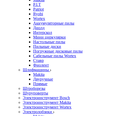
P.I.T
Patriot
Ryobi
Wortex
Аккумуляторные пилы
Диолд
Интерскол
Мини циркулярки
Настольные пилы
Пильные диски
Погружные дисковые пилы
Сабельные пилы Wortex
Ставр
Фиолент
Шлифмашины
Makita
Двуручные
Прямые
Штроборезы
Шуруповерты
Электроинструмент Bosch
Электроинструмент Makita
Электроинструмент Wortex
Электролобзики