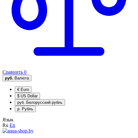
Сравнить
0
руб.
Валюта
€
Euro
$
US Dollar
руб.
Белорусский рубль
р.
Рубль
Язык
Ru
En