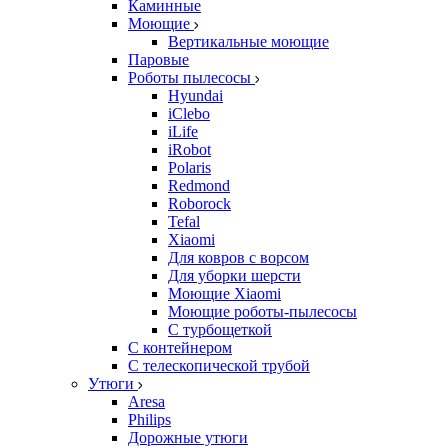
Каминные
Моющие
Вертикальные моющие
Паровые
Роботы пылесосы
Hyundai
iClebo
iLife
iRobot
Polaris
Redmond
Roborock
Tefal
Xiaomi
Для ковров с ворсом
Для уборки шерсти
Моющие Xiaomi
Моющие роботы-пылесосы
С турбощеткой
С контейнером
С телескопической трубой
Утюги
Aresa
Philips
Дорожные утюги