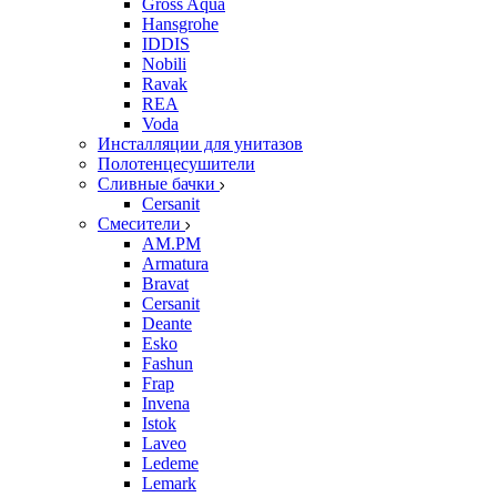
Gross Aqua
Hansgrohe
IDDIS
Nobili
Ravak
REA
Voda
Инсталляции для унитазов
Полотенцесушители
Сливные бачки
Cersanit
Смесители
AM.PM
Armatura
Bravat
Cersanit
Deante
Esko
Fashun
Frap
Invena
Istok
Laveo
Ledeme
Lemark