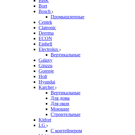
BBK
Bort
Bosch
Промышленные
Centek
Clatronic
Deerma
ECON
Einhell
Electrolux
Вертикальные
Galaxy
Ginzzu
Gorenje
Holt
Hyundai
Karcher
Вертикальные
Для дома
Для окон
Моющие
Строительные
Kitfort
LG
С контейнером