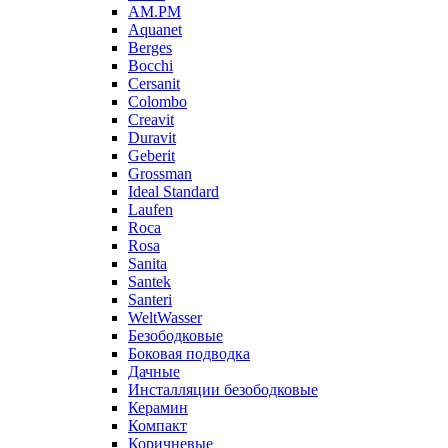
AM.PM
Aquanet
Berges
Bocchi
Cersanit
Colombo
Creavit
Duravit
Geberit
Grossman
Ideal Standard
Laufen
Roca
Rosa
Sanita
Santek
Santeri
WeltWasser
Безободковые
Боковая подводка
Дачные
Инсталляции безободковые
Керамин
Компакт
Коричневые