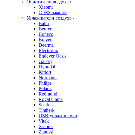
Очистители воздуха
Xiaomi
С УФ-лампой
Увлажнители воздуха
Ballu
Beurer
Boneco
Brayer
Deerma
Electrolux
Endever Oasis
Galaxy
Hyundai
Kitfort
Normann
Philips
Polaris
Redmond
Royal Clima
Scarlett
Timberk
USB-увлажнители
Vitek
Xiaomi
Zanussi