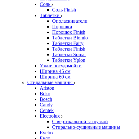
Соль
Соль Finish
Таблетки
Ополаскиватели
Порошки
Порошок Finish
Таблетки Biomio
Таблетки Fairy
Таблетки Finish
Таблетки Somat
Таблетки Yplon
Узкие посудомойки
Ширина 45 см
Ширина 60 см
Стиральные машины
Ariston
Beko
Bosch
Candy
Centek
Electrolux
С вертикальной загрузкой
Стирально-сушильные машины
Evelux
Evgo