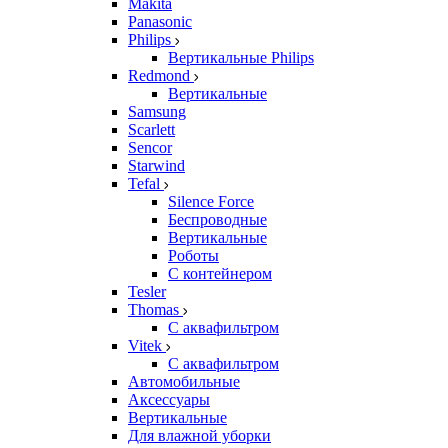
Makita
Panasonic
Philips
Вертикальные Philips
Redmond
Вертикальные
Samsung
Scarlett
Sencor
Starwind
Tefal
Silence Force
Беспроводные
Вертикальные
Роботы
С контейнером
Tesler
Thomas
С аквафильтром
Vitek
С аквафильтром
Автомобильные
Аксессуары
Вертикальные
Для влажной уборки