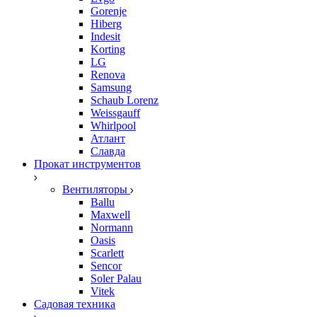
Gorenje
Hiberg
Indesit
Korting
LG
Renova
Samsung
Schaub Lorenz
Weissgauff
Whirlpool
Атлант
Славда
Прокат инструментов
Вентиляторы
Ballu
Maxwell
Normann
Oasis
Scarlett
Sencor
Soler Palau
Vitek
Садовая техника