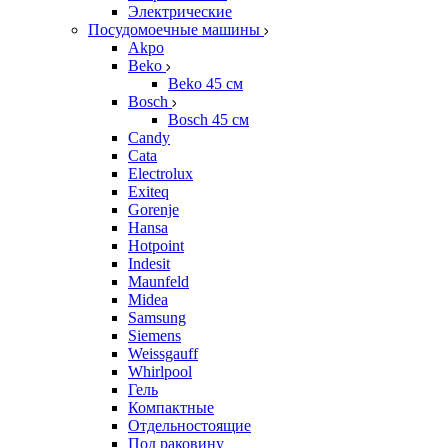
Электрические
Посудомоечные машины
Akpo
Beko
Beko 45 см
Bosch
Bosch 45 см
Candy
Cata
Electrolux
Exiteq
Gorenje
Hansa
Hotpoint
Indesit
Maunfeld
Midea
Samsung
Siemens
Weissgauff
Whirlpool
Гель
Компактные
Отдельностоящие
Под раковину