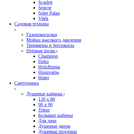
Scarlett
Sencor
Soler Palau
Vitek
Садовая техника
Газонокосилки
Мойки высокого давления
Триммеры и бензокосы
Цепные пилы
Champion
Deko
Holzfforma
Husqvarna
Huter
Сантехника
Душевые кабины
120 x 80
90 х 90
Triton
Большие кабины
Для дачи
Душевые двери
Душевые поддоны