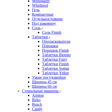
Weissgauff
Whirlpool
Гель
Компактные
Отдельностоящие
Под раковину
Соль
Соль Finish
Таблетки
Ополаскиватели
Порошки
Порошок Finish
Таблетки Biomio
Таблетки Fairy
Таблетки Finish
Таблетки Somat
Таблетки Yplon
Узкие посудомойки
Ширина 45 см
Ширина 60 см
Стиральные машины
Ariston
Beko
Bosch
Candy