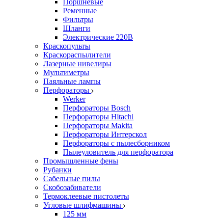
Поршневые
Ременные
Фильтры
Шланги
Электрические 220В
Краскопульты
Краскораспылители
Лазерные нивелиры
Мультиметры
Паяльные лампы
Перфораторы
Werker
Перфораторы Bosch
Перфораторы Hitachi
Перфораторы Makita
Перфораторы Интерскол
Перфораторы с пылесборником
Пылеуловитель для перфоратора
Промышленные фены
Рубанки
Сабельные пилы
Скобозабиватели
Термоклеевые пистолеты
Угловые шлифмашины
125 мм