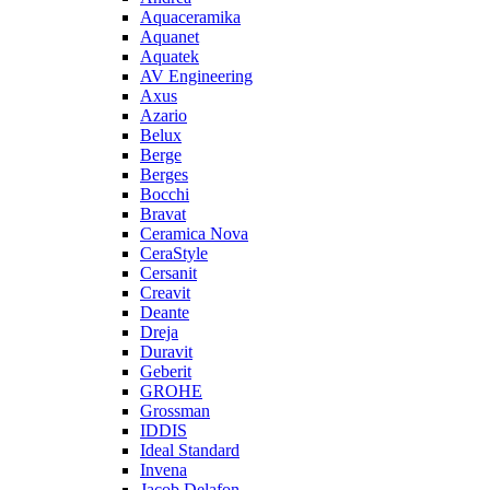
Aquaceramika
Aquanet
Aquatek
AV Engineering
Axus
Azario
Belux
Berge
Berges
Bocchi
Bravat
Ceramica Nova
CeraStyle
Cersanit
Creavit
Deante
Dreja
Duravit
Geberit
GROHE
Grossman
IDDIS
Ideal Standard
Invena
Jacob Delafon