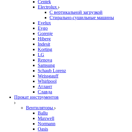
Centek
Electrolux
С вертикальной загрузкой
Стирально-сушильные машины
Evelux
Evgo
Gorenje
Hiberg
Indesit
Korting
LG
Renova
Samsung
Schaub Lorenz
Weissgauff
Whirlpool
Атлант
Славда
Прокат инструментов
Вентиляторы
Ballu
Maxwell
Normann
Oasis