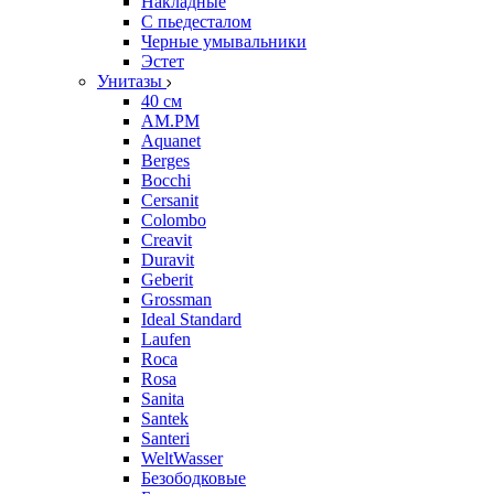
Накладные
С пьедесталом
Черные умывальники
Эстет
Унитазы
40 см
AM.PM
Aquanet
Berges
Bocchi
Cersanit
Colombo
Creavit
Duravit
Geberit
Grossman
Ideal Standard
Laufen
Roca
Rosa
Sanita
Santek
Santeri
WeltWasser
Безободковые