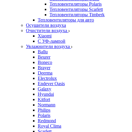
Тепловентиляторы Polaris
Тепловентиляторы Scarlett
Тепловентиляторы Timberk
Тепловентиляторы для авто
Осушители воздуха
Очистители воздуха
Xiaomi
С УФ-лампой
Увлажнители воздуха
Ballu
Beurer
Boneco
Brayer
Deerma
Electrolux
Endever Oasis
Galaxy
Hyundai
Kitfort
Normann
Philips
Polaris
Redmond
Royal Clima
Scarlett