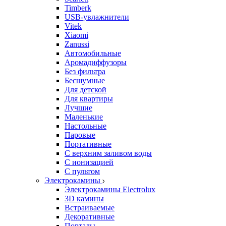
Timberk
USB-увлажнители
Vitek
Xiaomi
Zanussi
Автомобильные
Аромадиффузоры
Без фильтра
Бесшумные
Для детской
Для квартиры
Лучшие
Маленькие
Настольные
Паровые
Портативные
С верхним заливом воды
С ионизацией
С пультом
Электрокамины
Электрокамины Electrolux
3D камины
Встраиваемые
Декоративные
Порталы