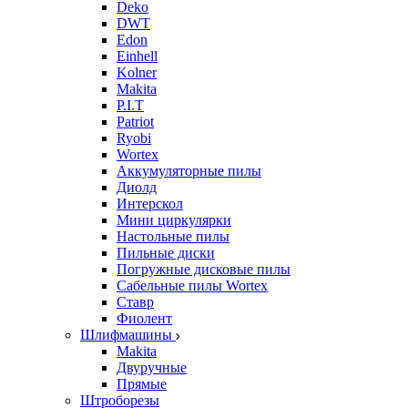
Deko
DWT
Edon
Einhell
Kolner
Makita
P.I.T
Patriot
Ryobi
Wortex
Аккумуляторные пилы
Диолд
Интерскол
Мини циркулярки
Настольные пилы
Пильные диски
Погружные дисковые пилы
Сабельные пилы Wortex
Ставр
Фиолент
Шлифмашины
Makita
Двуручные
Прямые
Штроборезы