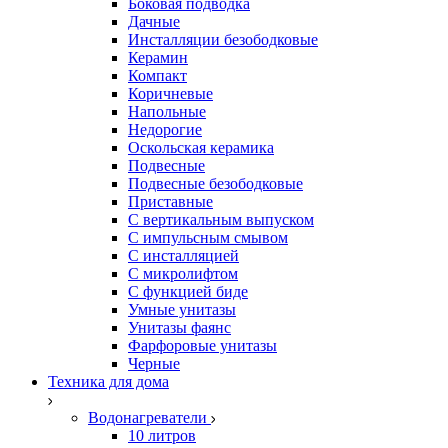
Боковая подводка
Дачные
Инсталляции безободковые
Керамин
Компакт
Коричневые
Напольные
Недорогие
Оскольская керамика
Подвесные
Подвесные безободковые
Приставные
С вертикальным выпуском
С импульсным смывом
С инсталляцией
С микролифтом
С функцией биде
Умные унитазы
Унитазы фаянс
Фарфоровые унитазы
Черные
Техника для дома
Водонагреватели
10 литров