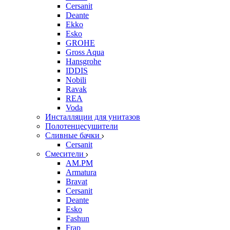
Cersanit
Deante
Ekko
Esko
GROHE
Gross Aqua
Hansgrohe
IDDIS
Nobili
Ravak
REA
Voda
Инсталляции для унитазов
Полотенцесушители
Сливные бачки
Cersanit
Смесители
AM.PM
Armatura
Bravat
Cersanit
Deante
Esko
Fashun
Frap