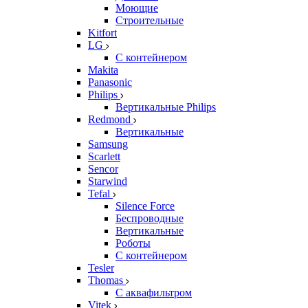
Моющие
Строительные
Kitfort
LG
С контейнером
Makita
Panasonic
Philips
Вертикальные Philips
Redmond
Вертикальные
Samsung
Scarlett
Sencor
Starwind
Tefal
Silence Force
Беспроводные
Вертикальные
Роботы
С контейнером
Tesler
Thomas
С аквафильтром
Vitek