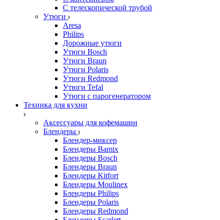
С телескопической трубой
Утюги
Aresa
Philips
Дорожные утюги
Утюги Bosch
Утюги Braun
Утюги Polaris
Утюги Redmond
Утюги Tefal
Утюги с парогенератором
Техника для кухни
Аксессуары для кофемашин
Блендеры
Блендер-миксер
Блендеры Bamix
Блендеры Bosch
Блендеры Braun
Блендеры Kitfort
Блендеры Moulinex
Блендеры Philips
Блендеры Polaris
Блендеры Redmond
Блендеры Scarlett