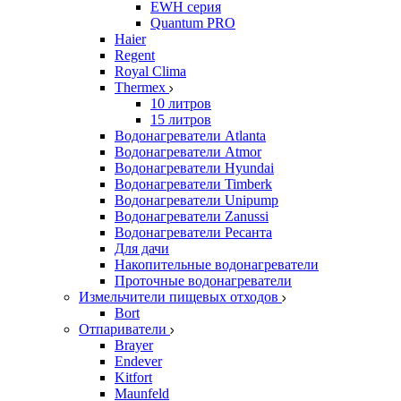
EWH серия
Quantum PRO
Haier
Regent
Royal Clima
Thermex
10 литров
15 литров
Водонагреватели Atlanta
Водонагреватели Atmor
Водонагреватели Hyundai
Водонагреватели Timberk
Водонагреватели Unipump
Водонагреватели Zanussi
Водонагреватели Ресанта
Для дачи
Накопительные водонагреватели
Проточные водонагреватели
Измельчители пищевых отходов
Bort
Отпариватели
Brayer
Endever
Kitfort
Maunfeld