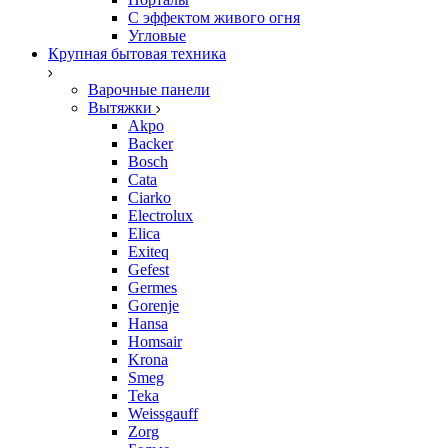
С эффектом живого огня
Угловые
Крупная бытовая техника
Варочные панели
Вытяжки
Akpo
Backer
Bosch
Cata
Ciarko
Electrolux
Elica
Exiteq
Gefest
Germes
Gorenje
Hansa
Homsair
Krona
Smeg
Teka
Weissgauff
Zorg