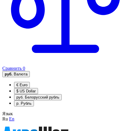
Сравнить
0
руб.
Валюта
€
Euro
$
US Dollar
руб.
Белорусский рубль
р.
Рубль
Язык
Ru
En