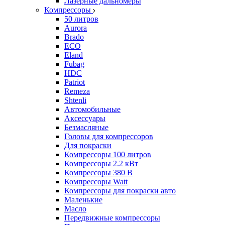
Лазерные дальномеры
Компрессоры
50 литров
Aurora
Brado
ECO
Eland
Fubag
HDC
Patriot
Remeza
Shtenli
Автомобильные
Аксессуары
Безмасляные
Головы для компрессоров
Для покраски
Компрессоры 100 литров
Компрессоры 2.2 кВт
Компрессоры 380 В
Компрессоры Watt
Компрессоры для покраски авто
Маленькие
Масло
Передвижные компрессоры