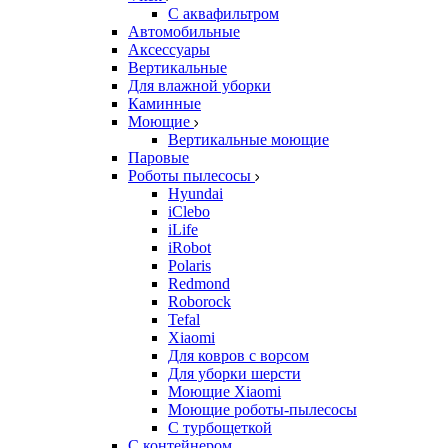
С аквафильтром
Автомобильные
Аксессуары
Вертикальные
Для влажной уборки
Каминные
Моющие
Вертикальные моющие
Паровые
Роботы пылесосы
Hyundai
iClebo
iLife
iRobot
Polaris
Redmond
Roborock
Tefal
Xiaomi
Для ковров с ворсом
Для уборки шерсти
Моющие Xiaomi
Моющие роботы-пылесосы
С турбощеткой
С контейнером