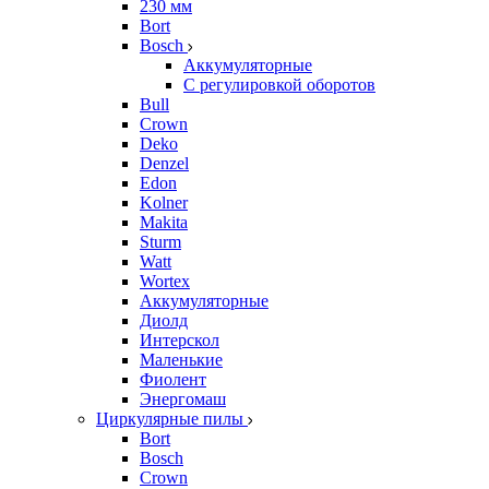
230 мм
Bort
Bosch
Аккумуляторные
С регулировкой оборотов
Bull
Crown
Deko
Denzel
Edon
Kolner
Makita
Sturm
Watt
Wortex
Аккумуляторные
Диолд
Интерскол
Маленькие
Фиолент
Энергомаш
Циркулярные пилы
Bort
Bosch
Crown