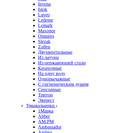
Invena
Istok
Laveo
Ledeme
Lemark
Maxonor
Omnires
Slezak
Zollen
Двухвентильные
Из латуни
Из нержавеющей стали
Кнопочные
На одну воду
Однорычажные
С гигиеническим душем
Сенсорные
Тритон
Эверест
Умывальники
1Марка
Abber
AM.PM
Ambassador
Andrea