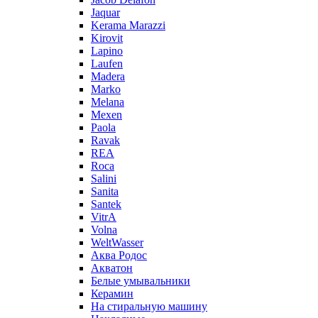
Jaquar
Kerama Marazzi
Kirovit
Lapino
Laufen
Madera
Marko
Melana
Mexen
Paola
Ravak
REA
Roca
Salini
Sanita
Santek
VitrA
Volna
WeltWasser
Аква Родос
Акватон
Белые умывальники
Керамин
На стиральную машину