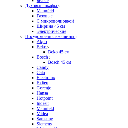
Белые
Духовые шкафы
Maunfeld
Газовые
С микроволновкой
Ширина 45 см
Электрические
Посудомоечные машины
Akpo
Beko
Beko 45 см
Bosch
Bosch 45 см
Candy
Cata
Electrolux
Exiteq
Gorenje
Hansa
Hotpoint
Indesit
Maunfeld
Midea
Samsung
Siemens