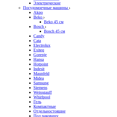
Электрические
Посудомоечные машины
Akpo
Beko
Beko 45 см
Bosch
Bosch 45 см
Candy
Cata
Electrolux
Exiteq
Gorenje
Hansa
Hotpoint
Indesit
Maunfeld
Midea
Samsung
Siemens
Weissgauff
Whirlpool
Гель
Компактные
Отдельностоящие
Под раковину