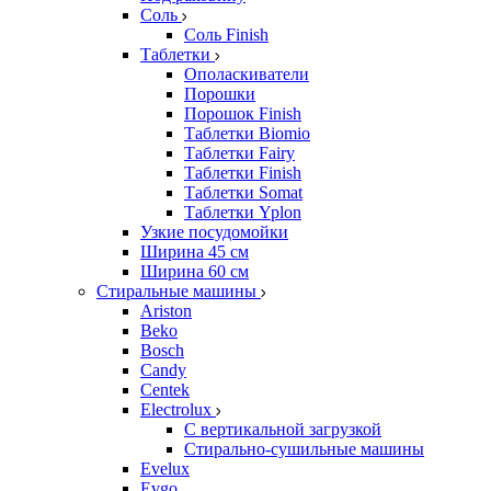
Соль
Соль Finish
Таблетки
Ополаскиватели
Порошки
Порошок Finish
Таблетки Biomio
Таблетки Fairy
Таблетки Finish
Таблетки Somat
Таблетки Yplon
Узкие посудомойки
Ширина 45 см
Ширина 60 см
Стиральные машины
Ariston
Beko
Bosch
Candy
Centek
Electrolux
С вертикальной загрузкой
Стирально-сушильные машины
Evelux
Evgo