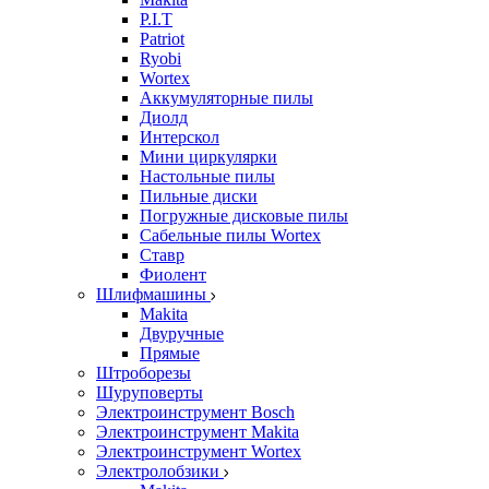
P.I.T
Patriot
Ryobi
Wortex
Аккумуляторные пилы
Диолд
Интерскол
Мини циркулярки
Настольные пилы
Пильные диски
Погружные дисковые пилы
Сабельные пилы Wortex
Ставр
Фиолент
Шлифмашины
Makita
Двуручные
Прямые
Штроборезы
Шуруповерты
Электроинструмент Bosch
Электроинструмент Makita
Электроинструмент Wortex
Электролобзики