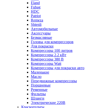
Eland
Fubag
HDC
Patriot
Remeza
Shtenli
Автомобильные
Аксессуары
Безмасляные
Головы для компрессоров
Для покраски
Компрессоры 100 литров
Компрессоры 2.2 кВт
Компрессоры 380 В
Компрессоры Watt
Компрессоры для покраски авто
Маленькие
Масло
Передвижные компрессоры
Поршневые
Ременные
Фильтры
Шланги
Электрические 220В
Краскопульты