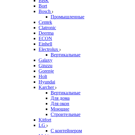
BBK
Bort
Bosch
Промышленные
Centek
Clatronic
Deerma
ECON
Einhell
Electrolux
Вертикальные
Galaxy
Ginzzu
Gorenje
Holt
Hyundai
Karcher
Вертикальные
Для дома
Для окон
Моющие
Строительные
Kitfort
LG
С контейнером