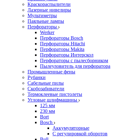
Краскораспылители
Лазерные нивелиры
Мультиметры
Паяльные лампы
Перфораторы
Werker
Перфораторы Bosch
Перфораторы Hitachi
Перфораторы Makita
Перфораторы Интерскол
Перфораторы с пылесборником
Пылеуловитель для перфоратора
Промышленные фены
Рубанки
Сабельные пилы
Скобозабиватели
Термоклеевые пистолеты
Угловые шлифмашины
125 мм
230 мм
Bort
Bosch
Аккумуляторные
С регулировкой оборотов
Bull