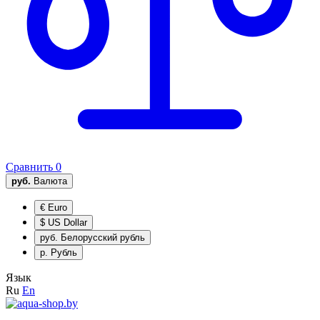
Сравнить
0
руб.
Валюта
€
Euro
$
US Dollar
руб.
Белорусский рубль
р.
Рубль
Язык
Ru
En