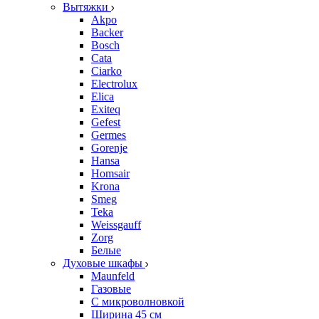
Вытяжки
Akpo
Backer
Bosch
Cata
Ciarko
Electrolux
Elica
Exiteq
Gefest
Germes
Gorenje
Hansa
Homsair
Krona
Smeg
Teka
Weissgauff
Zorg
Белые
Духовые шкафы
Maunfeld
Газовые
С микроволновкой
Ширина 45 см