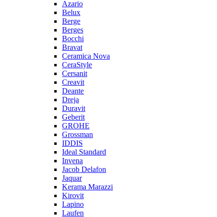
Azario
Belux
Berge
Berges
Bocchi
Bravat
Ceramica Nova
CeraStyle
Cersanit
Creavit
Deante
Dreja
Duravit
Geberit
GROHE
Grossman
IDDIS
Ideal Standard
Invena
Jacob Delafon
Jaquar
Kerama Marazzi
Kirovit
Lapino
Laufen