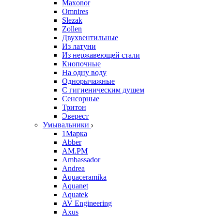
Maxonor
Omnires
Slezak
Zollen
Двухвентильные
Из латуни
Из нержавеющей стали
Кнопочные
На одну воду
Однорычажные
С гигиеническим душем
Сенсорные
Тритон
Эверест
Умывальники
1Марка
Abber
AM.PM
Ambassador
Andrea
Aquaceramika
Aquanet
Aquatek
AV Engineering
Axus