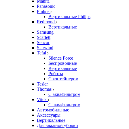
Makita
Panasonic
Philips
Вертикальные Philips
Redmond
Вертикальные
Samsung
Scarlett
Sencor
Starwind
Tefal
Silence Force
Беспроводные
Вертикальные
Роботы
С контейнером
Tesler
Thomas
С аквафильтром
Vitek
С аквафильтром
Автомобильные
Аксессуары
Вертикальные
Для влажной уборки