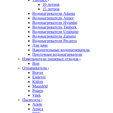
10 литров
15 литров
Водонагреватели Atlanta
Водонагреватели Atmor
Водонагреватели Hyundai
Водонагреватели Timberk
Водонагреватели Unipump
Водонагреватели Zanussi
Водонагреватели Ресанта
Для дачи
Накопительные водонагреватели
Проточные водонагреватели
Измельчители пищевых отходов
Bort
Отпариватели
Brayer
Endever
Kitfort
Maunfeld
Polaris
Vitek
Пылесосы
Ariete
Arnica