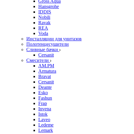
Gross Aqua
Hansgrohe
IDDIS
Nobili
Ravak
REA
Voda
Инсталляции для унитазов
Полотенцесушители
Сливные бачки
Cersanit
Смесители
AM.PM
Armatura
Bravat
Cersanit
Deante
Esko
Fashun
Frap
Invena
Istok
Laveo
Ledeme
Lemark