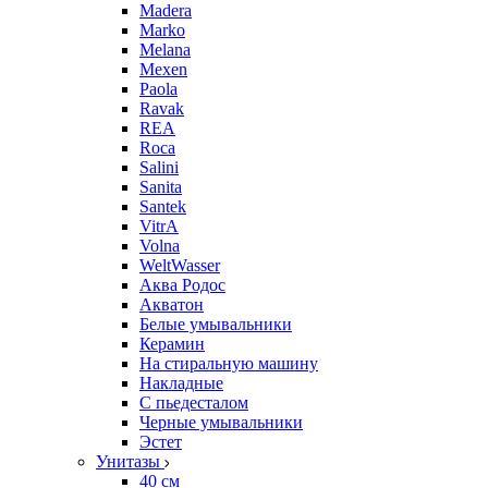
Madera
Marko
Melana
Mexen
Paola
Ravak
REA
Roca
Salini
Sanita
Santek
VitrA
Volna
WeltWasser
Аква Родос
Акватон
Белые умывальники
Керамин
На стиральную машину
Накладные
С пьедесталом
Черные умывальники
Эстет
Унитазы
40 см