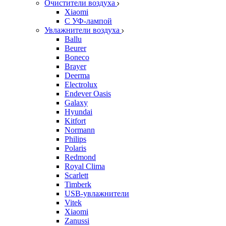
Очистители воздуха
Xiaomi
С УФ-лампой
Увлажнители воздуха
Ballu
Beurer
Boneco
Brayer
Deerma
Electrolux
Endever Oasis
Galaxy
Hyundai
Kitfort
Normann
Philips
Polaris
Redmond
Royal Clima
Scarlett
Timberk
USB-увлажнители
Vitek
Xiaomi
Zanussi