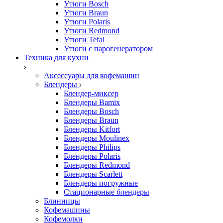
Утюги Bosch
Утюги Braun
Утюги Polaris
Утюги Redmond
Утюги Tefal
Утюги с парогенератором
Техника для кухни
Аксессуары для кофемашин
Блендеры
Блендер-миксер
Блендеры Bamix
Блендеры Bosch
Блендеры Braun
Блендеры Kitfort
Блендеры Moulinex
Блендеры Philips
Блендеры Polaris
Блендеры Redmond
Блендеры Scarlett
Блендеры погружные
Стационарные блендеры
Блинницы
Кофемашины
Кофемолки