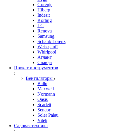
Gorenje
Hiberg
Indesit
Korting
LG
Renova
Samsung
Schaub Lorenz
Weissgauff
Whirlpool
Атлант
Славда
Прокат инструментов
Вентиляторы
Ballu
Maxwell
Normann
Oasis
Scarlett
Sencor
Soler Palau
Vitek
Садовая техника