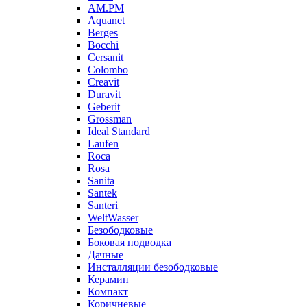
AM.PM
Aquanet
Berges
Bocchi
Cersanit
Colombo
Creavit
Duravit
Geberit
Grossman
Ideal Standard
Laufen
Roca
Rosa
Sanita
Santek
Santeri
WeltWasser
Безободковые
Боковая подводка
Дачные
Инсталляции безободковые
Керамин
Компакт
Коричневые