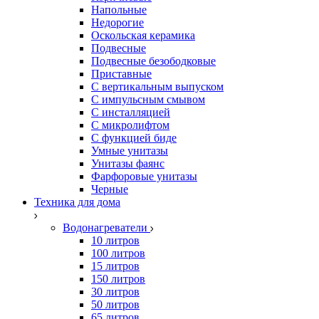
Напольные
Недорогие
Оскольская керамика
Подвесные
Подвесные безободковые
Приставные
С вертикальным выпуском
С импульсным смывом
С инсталляцией
С микролифтом
С функцией биде
Умные унитазы
Унитазы фаянс
Фарфоровые унитазы
Черные
Техника для дома
Водонагреватели
10 литров
100 литров
15 литров
150 литров
30 литров
50 литров
65 литров