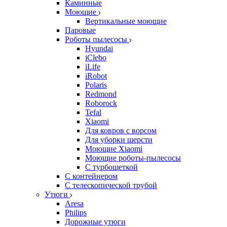
Каминные
Моющие
Вертикальные моющие
Паровые
Роботы пылесосы
Hyundai
iClebo
iLife
iRobot
Polaris
Redmond
Roborock
Tefal
Xiaomi
Для ковров с ворсом
Для уборки шерсти
Моющие Xiaomi
Моющие роботы-пылесосы
С турбощеткой
С контейнером
С телескопической трубой
Утюги
Aresa
Philips
Дорожные утюги