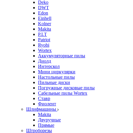
Deko
DWT
Edon
Einhell
Kolner
Makita
P.I.T
Patriot
Ryobi
Wortex
Аккумуляторные пилы
Диолд
Интерскол
Мини циркулярки
Настольные пилы
Пильные диски
Погружные дисковые пилы
Сабельные пилы Wortex
Ставр
Фиолент
Шлифмашины
Makita
Двуручные
Прямые
Штроборезы