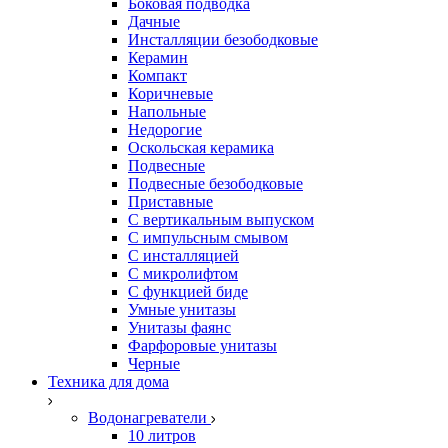
Боковая подводка
Дачные
Инсталляции безободковые
Керамин
Компакт
Коричневые
Напольные
Недорогие
Оскольская керамика
Подвесные
Подвесные безободковые
Приставные
С вертикальным выпуском
С импульсным смывом
С инсталляцией
С микролифтом
С функцией биде
Умные унитазы
Унитазы фаянс
Фарфоровые унитазы
Черные
Техника для дома
Водонагреватели
10 литров