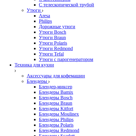
С телескопической трубой
Утюги
Aresa
Philips
Дорожные утюги
Утюги Bosch
Утюги Braun
Утюги Polaris
Утюги Redmond
Утюги Tefal
Утюги с парогенератором
Техника для кухни
Аксессуары для кофемашин
Блендеры
Блендер-миксер
Блендеры Bamix
Блендеры Bosch
Блендеры Braun
Блендеры Kitfort
Блендеры Moulinex
Блендеры Philips
Блендеры Polaris
Блендеры Redmond
Блендеры Scarlett