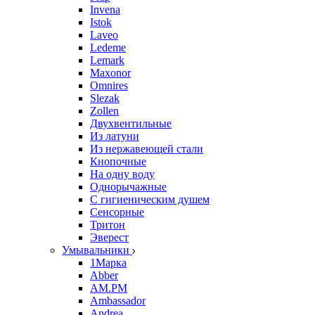
Invena
Istok
Laveo
Ledeme
Lemark
Maxonor
Omnires
Slezak
Zollen
Двухвентильные
Из латуни
Из нержавеющей стали
Кнопочные
На одну воду
Однорычажные
С гигиеническим душем
Сенсорные
Тритон
Эверест
Умывальники
1Марка
Abber
AM.PM
Ambassador
Andrea