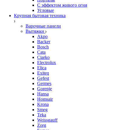
С эффектом живого огня
Угловые
Крупная бытовая техника
Варочные панели
Вытяжки
Akpo
Backer
Bosch
Cata
Ciarko
Electrolux
Elica
Exiteq
Gefest
Germes
Gorenje
Hansa
Homsair
Krona
Smeg
Teka
Weissgauff
Zorg