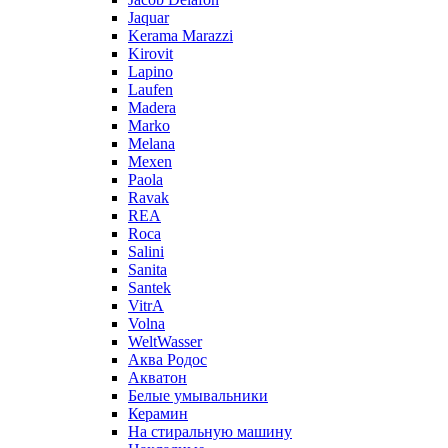
Jaquar
Kerama Marazzi
Kirovit
Lapino
Laufen
Madera
Marko
Melana
Mexen
Paola
Ravak
REA
Roca
Salini
Sanita
Santek
VitrA
Volna
WeltWasser
Аква Родос
Акватон
Белые умывальники
Керамин
На стиральную машину