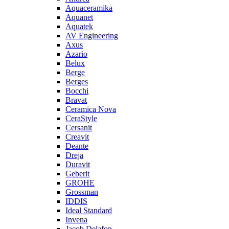
Aquaceramika
Aquanet
Aquatek
AV Engineering
Axus
Azario
Belux
Berge
Berges
Bocchi
Bravat
Ceramica Nova
CeraStyle
Cersanit
Creavit
Deante
Dreja
Duravit
Geberit
GROHE
Grossman
IDDIS
Ideal Standard
Invena
Jacob Delafon