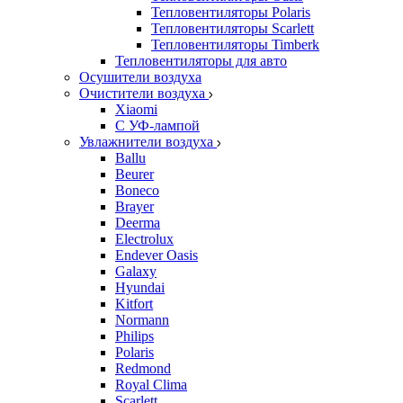
Тепловентиляторы Polaris
Тепловентиляторы Scarlett
Тепловентиляторы Timberk
Тепловентиляторы для авто
Осушители воздуха
Очистители воздуха
Xiaomi
С УФ-лампой
Увлажнители воздуха
Ballu
Beurer
Boneco
Brayer
Deerma
Electrolux
Endever Oasis
Galaxy
Hyundai
Kitfort
Normann
Philips
Polaris
Redmond
Royal Clima
Scarlett