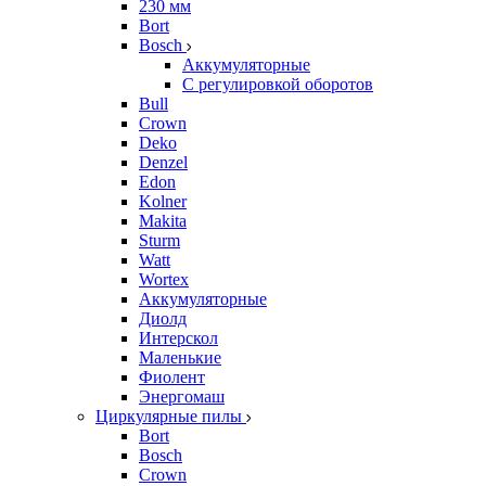
230 мм
Bort
Bosch
Аккумуляторные
С регулировкой оборотов
Bull
Crown
Deko
Denzel
Edon
Kolner
Makita
Sturm
Watt
Wortex
Аккумуляторные
Диолд
Интерскол
Маленькие
Фиолент
Энергомаш
Циркулярные пилы
Bort
Bosch
Crown