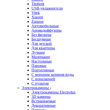
Timberk
USB-увлажнители
Vitek
Xiaomi
Zanussi
Автомобильные
Аромадиффузоры
Без фильтра
Бесшумные
Для детской
Для квартиры
Лучшие
Маленькие
Настольные
Паровые
Портативные
С верхним заливом воды
С ионизацией
С пультом
Электрокамины
Электрокамины Electrolux
3D камины
Встраиваемые
Декоративные
Порталы