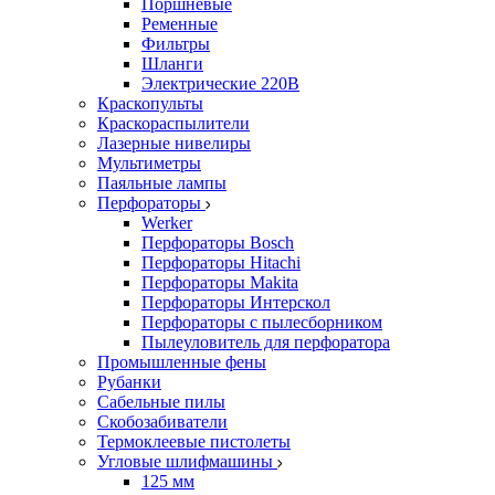
Поршневые
Ременные
Фильтры
Шланги
Электрические 220В
Краскопульты
Краскораспылители
Лазерные нивелиры
Мультиметры
Паяльные лампы
Перфораторы
Werker
Перфораторы Bosch
Перфораторы Hitachi
Перфораторы Makita
Перфораторы Интерскол
Перфораторы с пылесборником
Пылеуловитель для перфоратора
Промышленные фены
Рубанки
Сабельные пилы
Скобозабиватели
Термоклеевые пистолеты
Угловые шлифмашины
125 мм