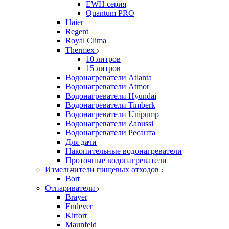
EWH серия
Quantum PRO
Haier
Regent
Royal Clima
Thermex
10 литров
15 литров
Водонагреватели Atlanta
Водонагреватели Atmor
Водонагреватели Hyundai
Водонагреватели Timberk
Водонагреватели Unipump
Водонагреватели Zanussi
Водонагреватели Ресанта
Для дачи
Накопительные водонагреватели
Проточные водонагреватели
Измельчители пищевых отходов
Bort
Отпариватели
Brayer
Endever
Kitfort
Maunfeld