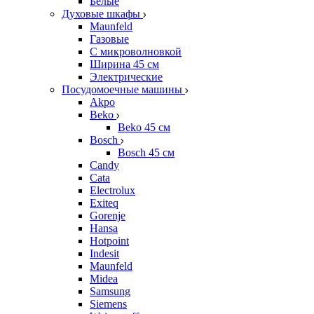
Белые
Духовые шкафы
Maunfeld
Газовые
С микроволновкой
Ширина 45 см
Электрические
Посудомоечные машины
Akpo
Beko
Beko 45 см
Bosch
Bosch 45 см
Candy
Cata
Electrolux
Exiteq
Gorenje
Hansa
Hotpoint
Indesit
Maunfeld
Midea
Samsung
Siemens