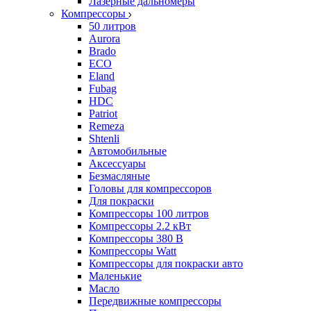
Лазерные дальномеры
Компрессоры
50 литров
Aurora
Brado
ECO
Eland
Fubag
HDC
Patriot
Remeza
Shtenli
Автомобильные
Аксессуары
Безмасляные
Головы для компрессоров
Для покраски
Компрессоры 100 литров
Компрессоры 2.2 кВт
Компрессоры 380 В
Компрессоры Watt
Компрессоры для покраски авто
Маленькие
Масло
Передвижные компрессоры