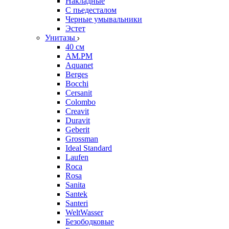
Накладные
С пьедесталом
Черные умывальники
Эстет
Унитазы
40 см
AM.PM
Aquanet
Berges
Bocchi
Cersanit
Colombo
Creavit
Duravit
Geberit
Grossman
Ideal Standard
Laufen
Roca
Rosa
Sanita
Santek
Santeri
WeltWasser
Безободковые