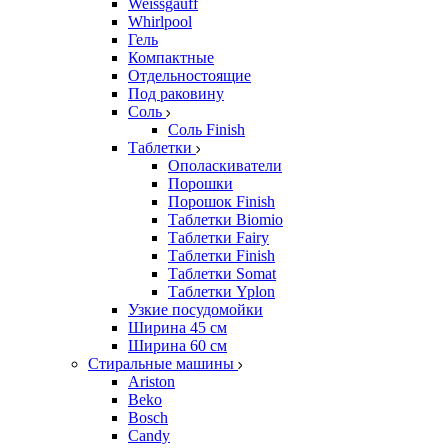
Weissgauff
Whirlpool
Гель
Компактные
Отдельностоящие
Под раковину
Соль
Соль Finish
Таблетки
Ополаскиватели
Порошки
Порошок Finish
Таблетки Biomio
Таблетки Fairy
Таблетки Finish
Таблетки Somat
Таблетки Yplon
Узкие посудомойки
Ширина 45 см
Ширина 60 см
Стиральные машины
Ariston
Beko
Bosch
Candy