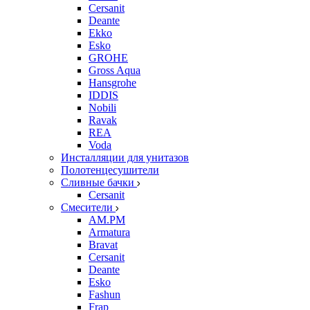
Cersanit
Deante
Ekko
Esko
GROHE
Gross Aqua
Hansgrohe
IDDIS
Nobili
Ravak
REA
Voda
Инсталляции для унитазов
Полотенцесушители
Сливные бачки
Cersanit
Смесители
AM.PM
Armatura
Bravat
Cersanit
Deante
Esko
Fashun
Frap