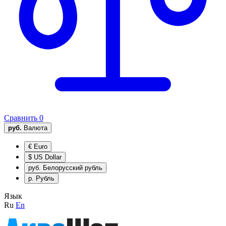
Сравнить
0
руб.
Валюта
€
Euro
$
US Dollar
руб.
Белорусский рубль
р.
Рубль
Язык
Ru
En