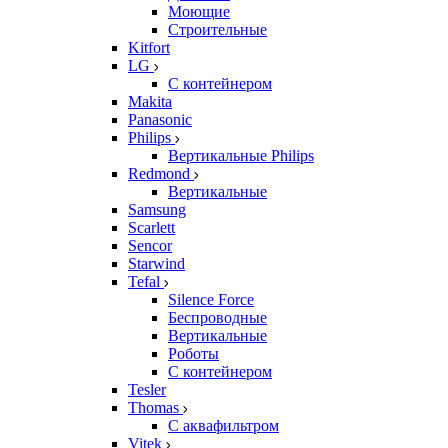
Моющие
Строительные
Kitfort
LG
С контейнером
Makita
Panasonic
Philips
Вертикальные Philips
Redmond
Вертикальные
Samsung
Scarlett
Sencor
Starwind
Tefal
Silence Force
Беспроводные
Вертикальные
Роботы
С контейнером
Tesler
Thomas
С аквафильтром
Vitek