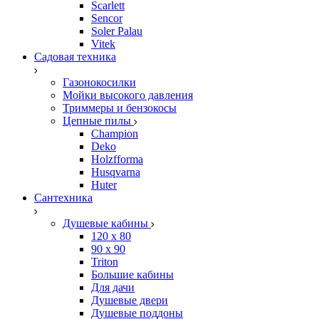
Scarlett
Sencor
Soler Palau
Vitek
Садовая техника
Газонокосилки
Мойки высокого давления
Триммеры и бензокосы
Цепные пилы
Champion
Deko
Holzfforma
Husqvarna
Huter
Сантехника
Душевые кабины
120 x 80
90 х 90
Triton
Большие кабины
Для дачи
Душевые двери
Душевые поддоны