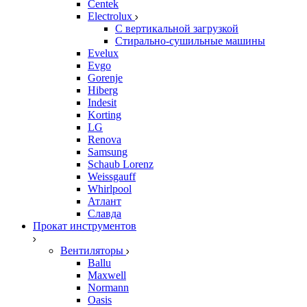
Centek
Electrolux
С вертикальной загрузкой
Стирально-сушильные машины
Evelux
Evgo
Gorenje
Hiberg
Indesit
Korting
LG
Renova
Samsung
Schaub Lorenz
Weissgauff
Whirlpool
Атлант
Славда
Прокат инструментов
Вентиляторы
Ballu
Maxwell
Normann
Oasis