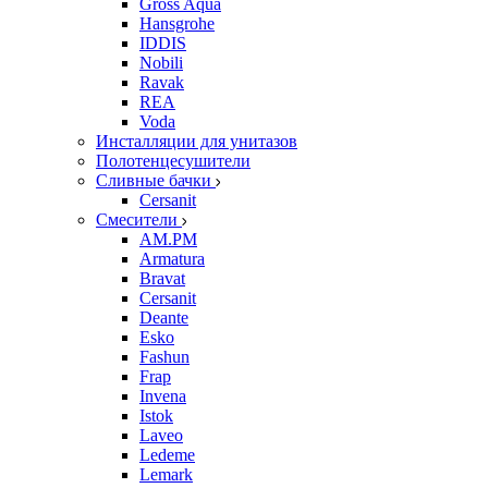
Gross Aqua
Hansgrohe
IDDIS
Nobili
Ravak
REA
Voda
Инсталляции для унитазов
Полотенцесушители
Сливные бачки
Cersanit
Смесители
AM.PM
Armatura
Bravat
Cersanit
Deante
Esko
Fashun
Frap
Invena
Istok
Laveo
Ledeme
Lemark