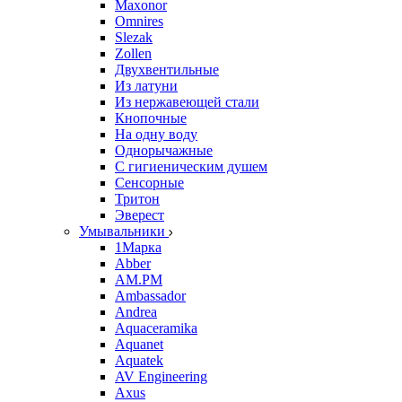
Maxonor
Omnires
Slezak
Zollen
Двухвентильные
Из латуни
Из нержавеющей стали
Кнопочные
На одну воду
Однорычажные
С гигиеническим душем
Сенсорные
Тритон
Эверест
Умывальники
1Марка
Abber
AM.PM
Ambassador
Andrea
Aquaceramika
Aquanet
Aquatek
AV Engineering
Axus