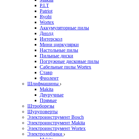
P.I.T
Patriot
Ryobi
Wortex
Аккумуляторные пилы
Диолд
Интерскол
Мини циркулярки
Настольные пилы
Пильные диски
Погружные дисковые пилы
Сабельные пилы Wortex
Ставр
Фиолент
Шлифмашины
Makita
Двуручные
Прямые
Штроборезы
Шуруповерты
Электроинструмент Bosch
Электроинструмент Makita
Электроинструмент Wortex
Электролобзики