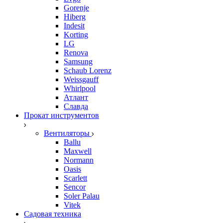
Gorenje
Hiberg
Indesit
Korting
LG
Renova
Samsung
Schaub Lorenz
Weissgauff
Whirlpool
Атлант
Славда
Прокат инструментов
Вентиляторы
Ballu
Maxwell
Normann
Oasis
Scarlett
Sencor
Soler Palau
Vitek
Садовая техника