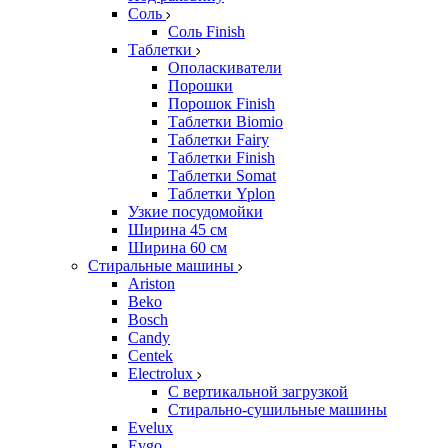
Соль
Соль Finish
Таблетки
Ополаскиватели
Порошки
Порошок Finish
Таблетки Biomio
Таблетки Fairy
Таблетки Finish
Таблетки Somat
Таблетки Yplon
Узкие посудомойки
Ширина 45 см
Ширина 60 см
Стиральные машины
Ariston
Beko
Bosch
Candy
Centek
Electrolux
С вертикальной загрузкой
Стирально-сушильные машины
Evelux
Evgo