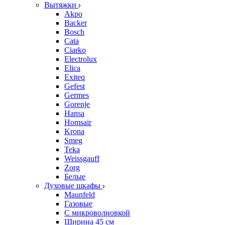
Вытяжки
Akpo
Backer
Bosch
Cata
Ciarko
Electrolux
Elica
Exiteq
Gefest
Germes
Gorenje
Hansa
Homsair
Krona
Smeg
Teka
Weissgauff
Zorg
Белые
Духовые шкафы
Maunfeld
Газовые
С микроволновкой
Ширина 45 см