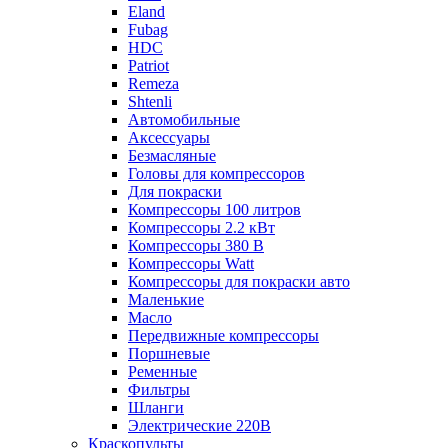
Eland
Fubag
HDC
Patriot
Remeza
Shtenli
Автомобильные
Аксессуары
Безмасляные
Головы для компрессоров
Для покраски
Компрессоры 100 литров
Компрессоры 2.2 кВт
Компрессоры 380 В
Компрессоры Watt
Компрессоры для покраски авто
Маленькие
Масло
Передвижные компрессоры
Поршневые
Ременные
Фильтры
Шланги
Электрические 220В
Краскопульты