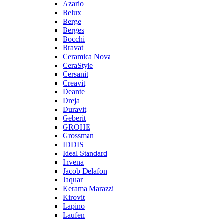
Azario
Belux
Berge
Berges
Bocchi
Bravat
Ceramica Nova
CeraStyle
Cersanit
Creavit
Deante
Dreja
Duravit
Geberit
GROHE
Grossman
IDDIS
Ideal Standard
Invena
Jacob Delafon
Jaquar
Kerama Marazzi
Kirovit
Lapino
Laufen