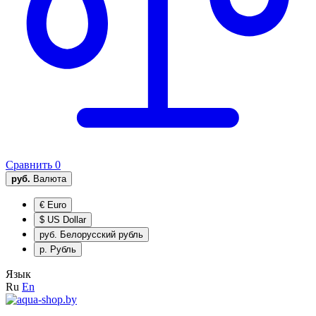
Сравнить
0
руб.
Валюта
€
Euro
$
US Dollar
руб.
Белорусский рубль
р.
Рубль
Язык
Ru
En