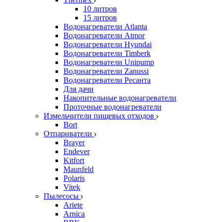
10 литров
15 литров
Водонагреватели Atlanta
Водонагреватели Atmor
Водонагреватели Hyundai
Водонагреватели Timberk
Водонагреватели Unipump
Водонагреватели Zanussi
Водонагреватели Ресанта
Для дачи
Накопительные водонагреватели
Проточные водонагреватели
Измельчители пищевых отходов
Bort
Отпариватели
Brayer
Endever
Kitfort
Maunfeld
Polaris
Vitek
Пылесосы
Ariete
Arnica