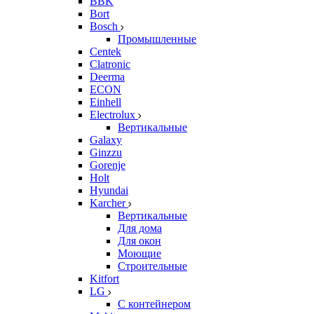
BBK
Bort
Bosch
Промышленные
Centek
Clatronic
Deerma
ECON
Einhell
Electrolux
Вертикальные
Galaxy
Ginzzu
Gorenje
Holt
Hyundai
Karcher
Вертикальные
Для дома
Для окон
Моющие
Строительные
Kitfort
LG
С контейнером