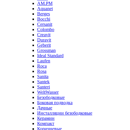
AM.PM
Aquanet
Berges
Bocchi
Cersanit
Colombo
Creavit
Duravit
Geberit
Grossman
Ideal Standard
Laufen
Roca
Rosa
Sanita
Santek
Santeri
WeltWasser
Безободковые
Боковая подводка
Дачные
Инсталляции безободковые
Керамин
Компакт
Коричневые