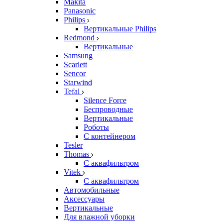
Makita
Panasonic
Philips
Вертикальные Philips
Redmond
Вертикальные
Samsung
Scarlett
Sencor
Starwind
Tefal
Silence Force
Беспроводные
Вертикальные
Роботы
С контейнером
Tesler
Thomas
С аквафильтром
Vitek
С аквафильтром
Автомобильные
Аксессуары
Вертикальные
Для влажной уборки