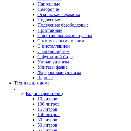
Напольные
Недорогие
Оскольская керамика
Подвесные
Подвесные безободковые
Приставные
С вертикальным выпуском
С импульсным смывом
С инсталляцией
С микролифтом
С функцией биде
Умные унитазы
Унитазы фаянс
Фарфоровые унитазы
Черные
Техника для дома
Водонагреватели
10 литров
100 литров
15 литров
150 литров
30 литров
50 литров
65 литров