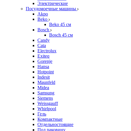
Электрические
Посудомоечные машины
Akpo
Beko
Beko 45 см
Bosch
Bosch 45 см
Candy
Cata
Electrolux
Exiteq
Gorenje
Hansa
Hotpoint
Indesit
Maunfeld
Midea
Samsung
Siemens
Weissgauff
Whirlpool
Гель
Компактные
Отдельностоящие
Под раковину