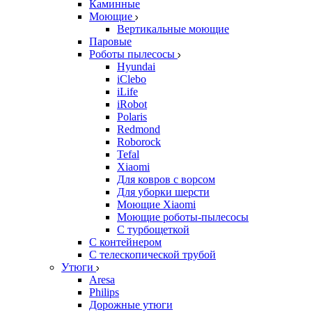
Каминные
Моющие
Вертикальные моющие
Паровые
Роботы пылесосы
Hyundai
iClebo
iLife
iRobot
Polaris
Redmond
Roborock
Tefal
Xiaomi
Для ковров с ворсом
Для уборки шерсти
Моющие Xiaomi
Моющие роботы-пылесосы
С турбощеткой
С контейнером
С телескопической трубой
Утюги
Aresa
Philips
Дорожные утюги