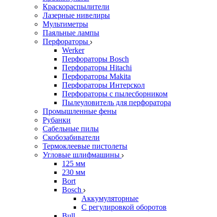
Краскораспылители
Лазерные нивелиры
Мультиметры
Паяльные лампы
Перфораторы
Werker
Перфораторы Bosch
Перфораторы Hitachi
Перфораторы Makita
Перфораторы Интерскол
Перфораторы с пылесборником
Пылеуловитель для перфоратора
Промышленные фены
Рубанки
Сабельные пилы
Скобозабиватели
Термоклеевые пистолеты
Угловые шлифмашины
125 мм
230 мм
Bort
Bosch
Аккумуляторные
С регулировкой оборотов
Bull