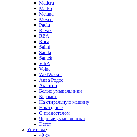
Madera
Marko
Melana
Mexen
Paola
Ravak
REA
Roca
Salini
Sanita
Santek
VitrA
Volna
WeltWasser
Аква Родос
Акватон
Белые умывальники
Керамин
На стиральную машину
Накладные
С пьедесталом
Черные умывальники
Эстет
Унитазы
40 см