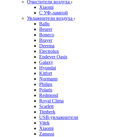
Очистители воздуха
Xiaomi
С УФ-лампой
Увлажнители воздуха
Ballu
Beurer
Boneco
Brayer
Deerma
Electrolux
Endever Oasis
Galaxy
Hyundai
Kitfort
Normann
Philips
Polaris
Redmond
Royal Clima
Scarlett
Timberk
USB-увлажнители
Vitek
Xiaomi
Zanussi