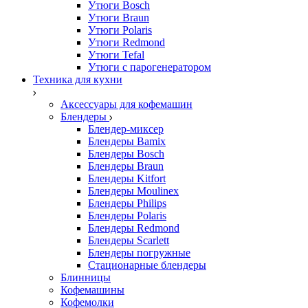
Утюги Bosch
Утюги Braun
Утюги Polaris
Утюги Redmond
Утюги Tefal
Утюги с парогенератором
Техника для кухни
Аксессуары для кофемашин
Блендеры
Блендер-миксер
Блендеры Bamix
Блендеры Bosch
Блендеры Braun
Блендеры Kitfort
Блендеры Moulinex
Блендеры Philips
Блендеры Polaris
Блендеры Redmond
Блендеры Scarlett
Блендеры погружные
Стационарные блендеры
Блинницы
Кофемашины
Кофемолки