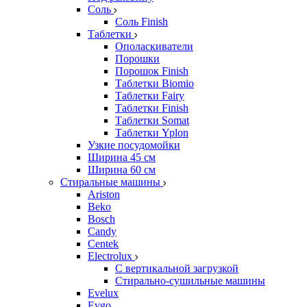
Соль
Соль Finish
Таблетки
Ополаскиватели
Порошки
Порошок Finish
Таблетки Biomio
Таблетки Fairy
Таблетки Finish
Таблетки Somat
Таблетки Yplon
Узкие посудомойки
Ширина 45 см
Ширина 60 см
Стиральные машины
Ariston
Beko
Bosch
Candy
Centek
Electrolux
С вертикальной загрузкой
Стирально-сушильные машины
Evelux
Evgo