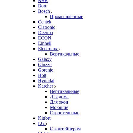
BBK
Bort
Bosch
Промышленные
Centek
Clatronic
Deerma
ECON
Einhell
Electrolux
Вертикальные
Galaxy
Ginzzu
Gorenje
Holt
Hyundai
Karcher
Вертикальные
Для дома
Для окон
Моющие
Строительные
Kitfort
LG
С контейнером