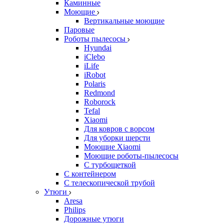
Каминные
Моющие
Вертикальные моющие
Паровые
Роботы пылесосы
Hyundai
iClebo
iLife
iRobot
Polaris
Redmond
Roborock
Tefal
Xiaomi
Для ковров с ворсом
Для уборки шерсти
Моющие Xiaomi
Моющие роботы-пылесосы
С турбощеткой
С контейнером
С телескопической трубой
Утюги
Aresa
Philips
Дорожные утюги