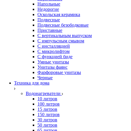
Напольные
Недорогие
Оскольская керамика
Подвесные
Подвесные безободковые
Приставные
С вертикальным выпуском
С импульсным смывом
С инсталляцией
С микролифтом
С функцией биде
Умные унитазы
Унитазы фаянс
Фарфоровые унитазы
Черные
Техника для дома
Водонагреватели
10 литров
100 литров
15 литров
150 литров
30 литров
50 литров
65 литров