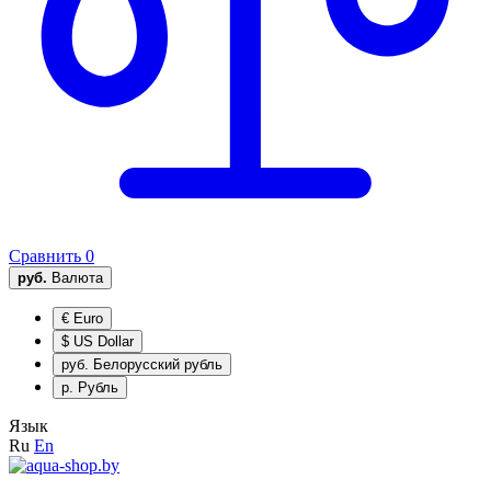
Сравнить
0
руб.
Валюта
€
Euro
$
US Dollar
руб.
Белорусский рубль
р.
Рубль
Язык
Ru
En