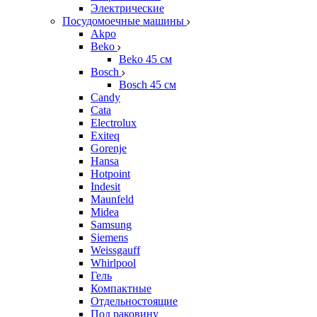
Электрические
Посудомоечные машины
Akpo
Beko
Beko 45 см
Bosch
Bosch 45 см
Candy
Cata
Electrolux
Exiteq
Gorenje
Hansa
Hotpoint
Indesit
Maunfeld
Midea
Samsung
Siemens
Weissgauff
Whirlpool
Гель
Компактные
Отдельностоящие
Под раковину