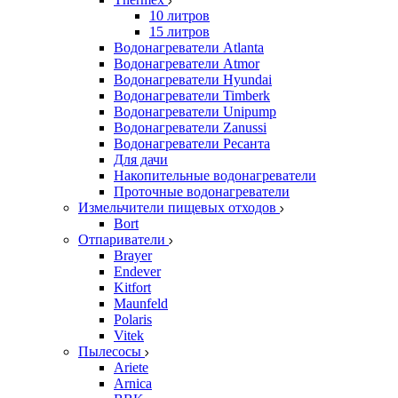
10 литров
15 литров
Водонагреватели Atlanta
Водонагреватели Atmor
Водонагреватели Hyundai
Водонагреватели Timberk
Водонагреватели Unipump
Водонагреватели Zanussi
Водонагреватели Ресанта
Для дачи
Накопительные водонагреватели
Проточные водонагреватели
Измельчители пищевых отходов
Bort
Отпариватели
Brayer
Endever
Kitfort
Maunfeld
Polaris
Vitek
Пылесосы
Ariete
Arnica