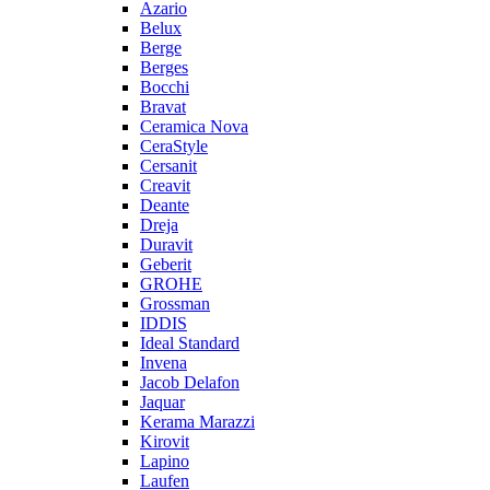
Azario
Belux
Berge
Berges
Bocchi
Bravat
Ceramica Nova
CeraStyle
Cersanit
Creavit
Deante
Dreja
Duravit
Geberit
GROHE
Grossman
IDDIS
Ideal Standard
Invena
Jacob Delafon
Jaquar
Kerama Marazzi
Kirovit
Lapino
Laufen