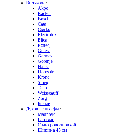
Вытяжки
Akpo
Backer
Bosch
Cata
Ciarko
Electrolux
Elica
Exiteq
Gefest
Germes
Gorenje
Hansa
Homsair
Krona
Smeg
Teka
Weissgauff
Zorg
Белые
Духовые шкафы
Maunfeld
Газовые
С микроволновкой
Ширина 45 см