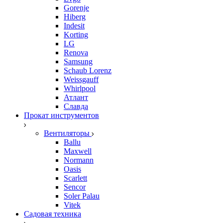
Gorenje
Hiberg
Indesit
Korting
LG
Renova
Samsung
Schaub Lorenz
Weissgauff
Whirlpool
Атлант
Славда
Прокат инструментов
Вентиляторы
Ballu
Maxwell
Normann
Oasis
Scarlett
Sencor
Soler Palau
Vitek
Садовая техника