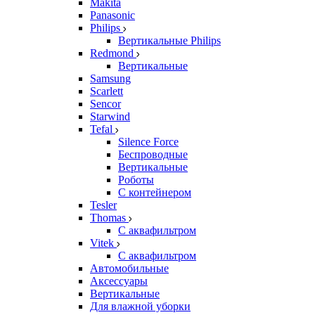
Makita
Panasonic
Philips
Вертикальные Philips
Redmond
Вертикальные
Samsung
Scarlett
Sencor
Starwind
Tefal
Silence Force
Беспроводные
Вертикальные
Роботы
С контейнером
Tesler
Thomas
С аквафильтром
Vitek
С аквафильтром
Автомобильные
Аксессуары
Вертикальные
Для влажной уборки