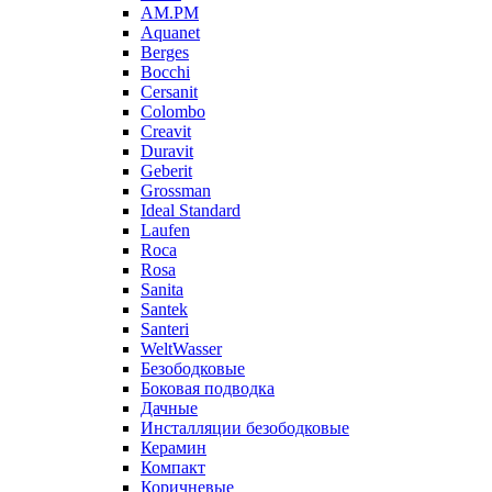
AM.PM
Aquanet
Berges
Bocchi
Cersanit
Colombo
Creavit
Duravit
Geberit
Grossman
Ideal Standard
Laufen
Roca
Rosa
Sanita
Santek
Santeri
WeltWasser
Безободковые
Боковая подводка
Дачные
Инсталляции безободковые
Керамин
Компакт
Коричневые