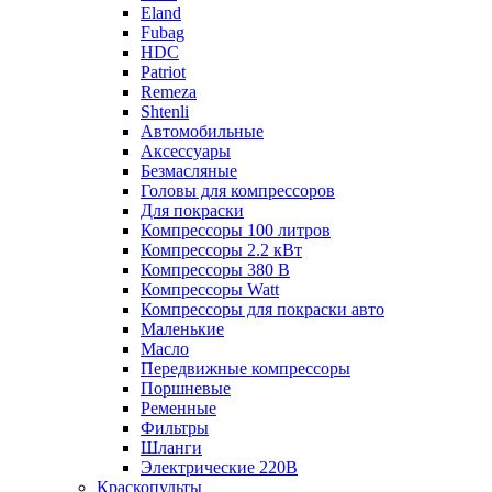
Eland
Fubag
HDC
Patriot
Remeza
Shtenli
Автомобильные
Аксессуары
Безмасляные
Головы для компрессоров
Для покраски
Компрессоры 100 литров
Компрессоры 2.2 кВт
Компрессоры 380 В
Компрессоры Watt
Компрессоры для покраски авто
Маленькие
Масло
Передвижные компрессоры
Поршневые
Ременные
Фильтры
Шланги
Электрические 220В
Краскопульты