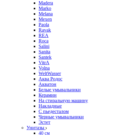
Madera
Marko
Melana
Mexen
Paola
Ravak
REA
Roca
Salini
Sanita
Santek
VitrA
Volna
WeltWasser
Аква Родос
Акватон
Белые умывальники
Керамин
На стиральную машину
Накладные
С пьедесталом
Черные умывальники
Эстет
Унитазы
40 см