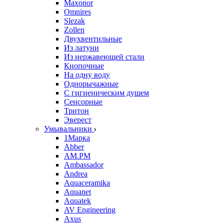
Maxonor
Omnires
Slezak
Zollen
Двухвентильные
Из латуни
Из нержавеющей стали
Кнопочные
На одну воду
Однорычажные
С гигиеническим душем
Сенсорные
Тритон
Эверест
Умывальники
1Марка
Abber
AM.PM
Ambassador
Andrea
Aquaceramika
Aquanet
Aquatek
AV Engineering
Axus