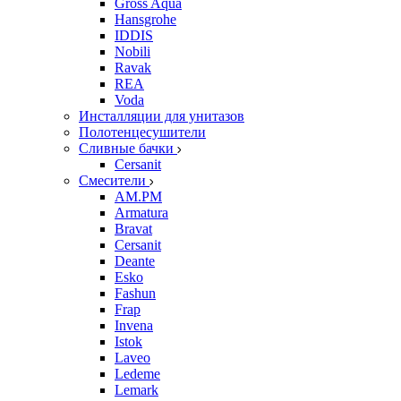
Gross Aqua
Hansgrohe
IDDIS
Nobili
Ravak
REA
Voda
Инсталляции для унитазов
Полотенцесушители
Сливные бачки
Cersanit
Смесители
AM.PM
Armatura
Bravat
Cersanit
Deante
Esko
Fashun
Frap
Invena
Istok
Laveo
Ledeme
Lemark