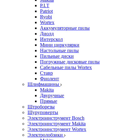
P.I.T
Patriot
Ryobi
Wortex
Аккумуляторные пилы
Диолд
Интерскол
Мини циркулярки
Настольные пилы
Пильные диски
Погружные дисковые пилы
Сабельные пилы Wortex
Ставр
Фиолент
Шлифмашины
Makita
Двуручные
Прямые
Штроборезы
Шуруповерты
Электроинструмент Bosch
Электроинструмент Makita
Электроинструмент Wortex
Электролобзики