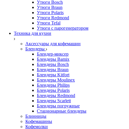
Утюги Bosch
Утюги Braun
Утюги Polaris
Утюги Redmond
Утюги Tefal
Утюги с парогенератором
Техника для кухни
Аксессуары для кофемашин
Блендеры
Блендер-миксер
Блендеры Bamix
Блендеры Bosch
Блендеры Braun
Блендеры Kitfort
Блендеры Moulinex
Блендеры Philips
Блендеры Polaris
Блендеры Redmond
Блендеры Scarlett
Блендеры погружные
Стационарные блендеры
Блинницы
Кофемашины
Кофемолки