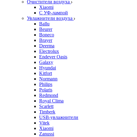
Очистители воздуха
Xiaomi
С УФ-лампой
Увлажнители воздуха
Ballu
Beurer
Boneco
Brayer
Deerma
Electrolux
Endever Oasis
Galaxy
Hyundai
Kitfort
Normann
Philips
Polaris
Redmond
Royal Clima
Scarlett
Timberk
USB-увлажнители
Vitek
Xiaomi
Zanussi