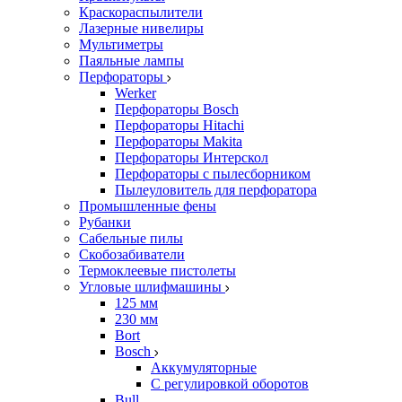
Краскораспылители
Лазерные нивелиры
Мультиметры
Паяльные лампы
Перфораторы
Werker
Перфораторы Bosch
Перфораторы Hitachi
Перфораторы Makita
Перфораторы Интерскол
Перфораторы с пылесборником
Пылеуловитель для перфоратора
Промышленные фены
Рубанки
Сабельные пилы
Скобозабиватели
Термоклеевые пистолеты
Угловые шлифмашины
125 мм
230 мм
Bort
Bosch
Аккумуляторные
С регулировкой оборотов
Bull