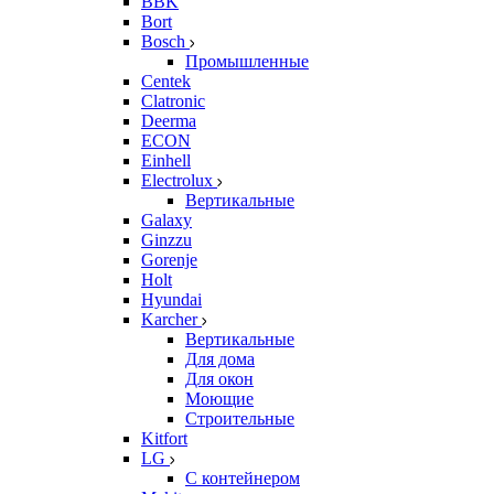
BBK
Bort
Bosch
Промышленные
Centek
Clatronic
Deerma
ECON
Einhell
Electrolux
Вертикальные
Galaxy
Ginzzu
Gorenje
Holt
Hyundai
Karcher
Вертикальные
Для дома
Для окон
Моющие
Строительные
Kitfort
LG
С контейнером