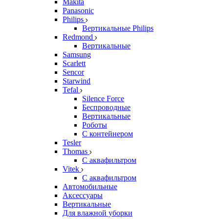
Makita
Panasonic
Philips
Вертикальные Philips
Redmond
Вертикальные
Samsung
Scarlett
Sencor
Starwind
Tefal
Silence Force
Беспроводные
Вертикальные
Роботы
С контейнером
Tesler
Thomas
С аквафильтром
Vitek
С аквафильтром
Автомобильные
Аксессуары
Вертикальные
Для влажной уборки