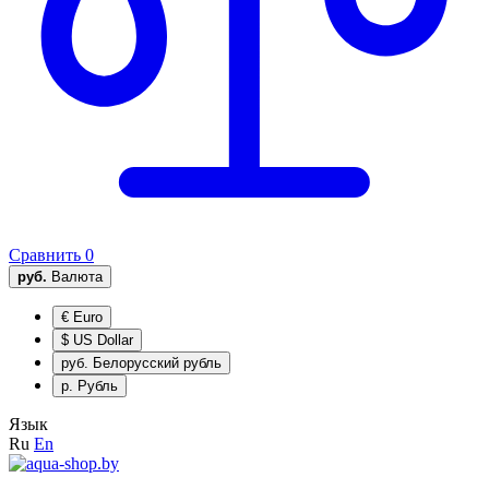
Сравнить
0
руб.
Валюта
€
Euro
$
US Dollar
руб.
Белорусский рубль
р.
Рубль
Язык
Ru
En