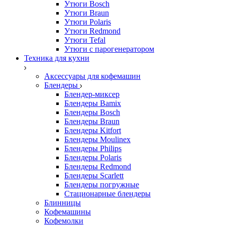
Утюги Bosch
Утюги Braun
Утюги Polaris
Утюги Redmond
Утюги Tefal
Утюги с парогенератором
Техника для кухни
Аксессуары для кофемашин
Блендеры
Блендер-миксер
Блендеры Bamix
Блендеры Bosch
Блендеры Braun
Блендеры Kitfort
Блендеры Moulinex
Блендеры Philips
Блендеры Polaris
Блендеры Redmond
Блендеры Scarlett
Блендеры погружные
Стационарные блендеры
Блинницы
Кофемашины
Кофемолки