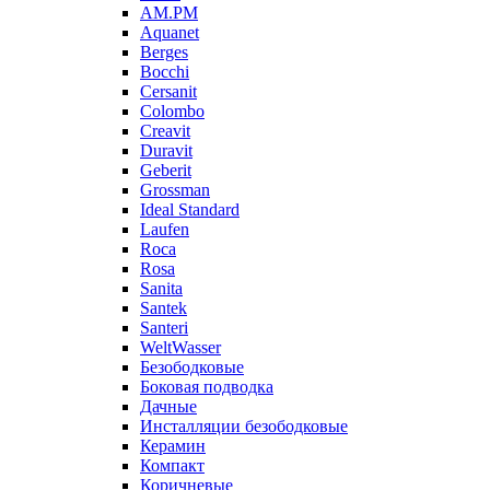
AM.PM
Aquanet
Berges
Bocchi
Cersanit
Colombo
Creavit
Duravit
Geberit
Grossman
Ideal Standard
Laufen
Roca
Rosa
Sanita
Santek
Santeri
WeltWasser
Безободковые
Боковая подводка
Дачные
Инсталляции безободковые
Керамин
Компакт
Коричневые