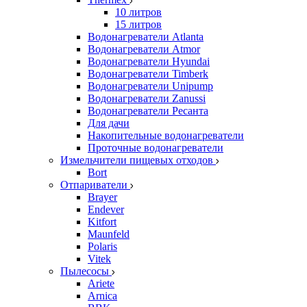
10 литров
15 литров
Водонагреватели Atlanta
Водонагреватели Atmor
Водонагреватели Hyundai
Водонагреватели Timberk
Водонагреватели Unipump
Водонагреватели Zanussi
Водонагреватели Ресанта
Для дачи
Накопительные водонагреватели
Проточные водонагреватели
Измельчители пищевых отходов
Bort
Отпариватели
Brayer
Endever
Kitfort
Maunfeld
Polaris
Vitek
Пылесосы
Ariete
Arnica