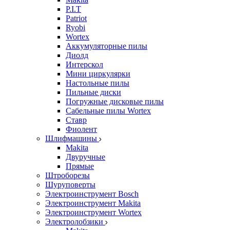
P.I.T
Patriot
Ryobi
Wortex
Аккумуляторные пилы
Диолд
Интерскол
Мини циркулярки
Настольные пилы
Пильные диски
Погружные дисковые пилы
Сабельные пилы Wortex
Ставр
Фиолент
Шлифмашины
Makita
Двуручные
Прямые
Штроборезы
Шуруповерты
Электроинструмент Bosch
Электроинструмент Makita
Электроинструмент Wortex
Электролобзики