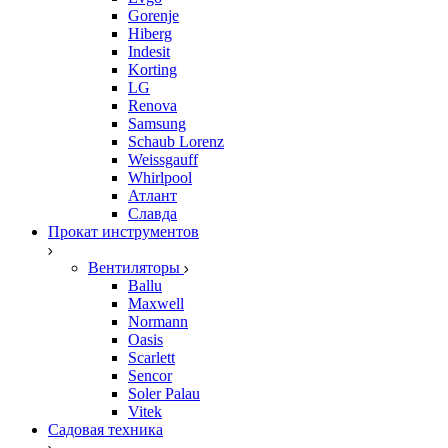
Gorenje
Hiberg
Indesit
Korting
LG
Renova
Samsung
Schaub Lorenz
Weissgauff
Whirlpool
Атлант
Славда
Прокат инструментов
Вентиляторы
Ballu
Maxwell
Normann
Oasis
Scarlett
Sencor
Soler Palau
Vitek
Садовая техника