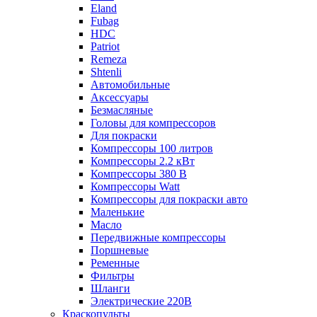
Eland
Fubag
HDC
Patriot
Remeza
Shtenli
Автомобильные
Аксессуары
Безмасляные
Головы для компрессоров
Для покраски
Компрессоры 100 литров
Компрессоры 2.2 кВт
Компрессоры 380 В
Компрессоры Watt
Компрессоры для покраски авто
Маленькие
Масло
Передвижные компрессоры
Поршневые
Ременные
Фильтры
Шланги
Электрические 220В
Краскопульты