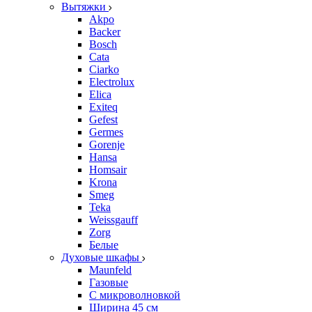
Вытяжки
Akpo
Backer
Bosch
Cata
Ciarko
Electrolux
Elica
Exiteq
Gefest
Germes
Gorenje
Hansa
Homsair
Krona
Smeg
Teka
Weissgauff
Zorg
Белые
Духовые шкафы
Maunfeld
Газовые
С микроволновкой
Ширина 45 см