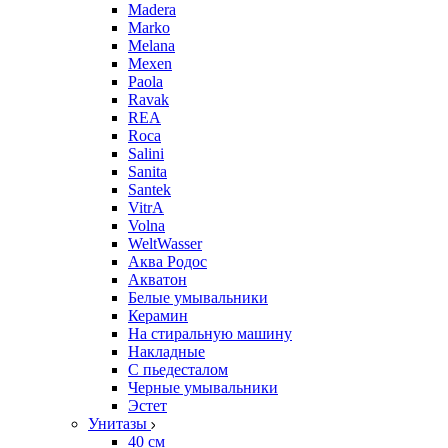
Madera
Marko
Melana
Mexen
Paola
Ravak
REA
Roca
Salini
Sanita
Santek
VitrA
Volna
WeltWasser
Аква Родос
Акватон
Белые умывальники
Керамин
На стиральную машину
Накладные
С пьедесталом
Черные умывальники
Эстет
Унитазы
40 см