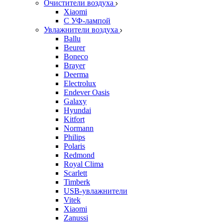
Очистители воздуха
Xiaomi
С УФ-лампой
Увлажнители воздуха
Ballu
Beurer
Boneco
Brayer
Deerma
Electrolux
Endever Oasis
Galaxy
Hyundai
Kitfort
Normann
Philips
Polaris
Redmond
Royal Clima
Scarlett
Timberk
USB-увлажнители
Vitek
Xiaomi
Zanussi