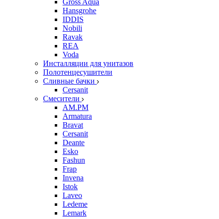
Gross Aqua
Hansgrohe
IDDIS
Nobili
Ravak
REA
Voda
Инсталляции для унитазов
Полотенцесушители
Сливные бачки
Cersanit
Смесители
AM.PM
Armatura
Bravat
Cersanit
Deante
Esko
Fashun
Frap
Invena
Istok
Laveo
Ledeme
Lemark