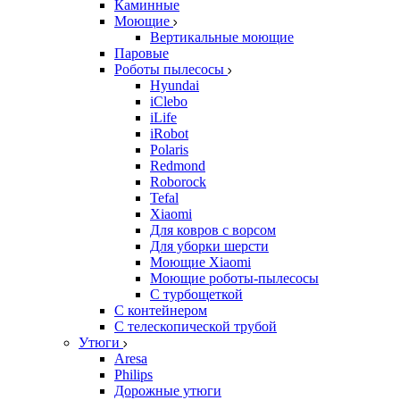
Каминные
Моющие
Вертикальные моющие
Паровые
Роботы пылесосы
Hyundai
iClebo
iLife
iRobot
Polaris
Redmond
Roborock
Tefal
Xiaomi
Для ковров с ворсом
Для уборки шерсти
Моющие Xiaomi
Моющие роботы-пылесосы
С турбощеткой
С контейнером
С телескопической трубой
Утюги
Aresa
Philips
Дорожные утюги