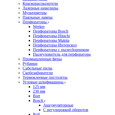
Краскораспылители
Лазерные нивелиры
Мультиметры
Паяльные лампы
Перфораторы
Werker
Перфораторы Bosch
Перфораторы Hitachi
Перфораторы Makita
Перфораторы Интерскол
Перфораторы с пылесборником
Пылеуловитель для перфоратора
Промышленные фены
Рубанки
Сабельные пилы
Скобозабиватели
Термоклеевые пистолеты
Угловые шлифмашины
125 мм
230 мм
Bort
Bosch
Аккумуляторные
С регулировкой оборотов
Bull