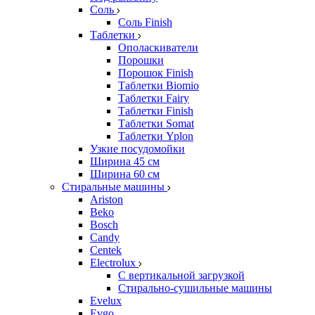
Соль
Соль Finish
Таблетки
Ополаскиватели
Порошки
Порошок Finish
Таблетки Biomio
Таблетки Fairy
Таблетки Finish
Таблетки Somat
Таблетки Yplon
Узкие посудомойки
Ширина 45 см
Ширина 60 см
Стиральные машины
Ariston
Beko
Bosch
Candy
Centek
Electrolux
С вертикальной загрузкой
Стирально-сушильные машины
Evelux
Evgo