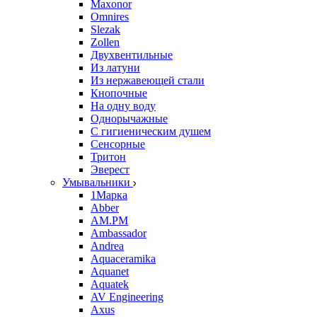
Maxonor
Omnires
Slezak
Zollen
Двухвентильные
Из латуни
Из нержавеющей стали
Кнопочные
На одну воду
Однорычажные
С гигиеническим душем
Сенсорные
Тритон
Эверест
Умывальники
1Марка
Abber
AM.PM
Ambassador
Andrea
Aquaceramika
Aquanet
Aquatek
AV Engineering
Axus