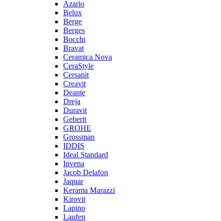
Azario
Belux
Berge
Berges
Bocchi
Bravat
Ceramica Nova
CeraStyle
Cersanit
Creavit
Deante
Dreja
Duravit
Geberit
GROHE
Grossman
IDDIS
Ideal Standard
Invena
Jacob Delafon
Jaquar
Kerama Marazzi
Kirovit
Lapino
Laufen