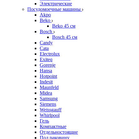
Электрические
Посудомоечные машины
Akpo
Beko
Beko 45 см
Bosch
Bosch 45 см
Candy
Cata
Electrolux
Exiteq
Gorenje
Hansa
Hotpoint
Indesit
Maunfeld
Midea
Samsung
Siemens
Weissgauff
Whirlpool
Гель
Компактные
Отдельностоящие
Под раковину