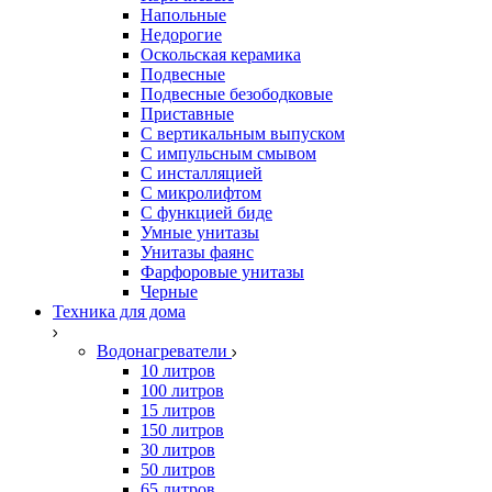
Напольные
Недорогие
Оскольская керамика
Подвесные
Подвесные безободковые
Приставные
С вертикальным выпуском
С импульсным смывом
С инсталляцией
С микролифтом
С функцией биде
Умные унитазы
Унитазы фаянс
Фарфоровые унитазы
Черные
Техника для дома
Водонагреватели
10 литров
100 литров
15 литров
150 литров
30 литров
50 литров
65 литров