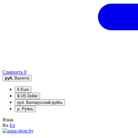
Сравнить
0
руб.
Валюта
€
Euro
$
US Dollar
руб.
Белорусский рубль
р.
Рубль
Язык
Ru
En