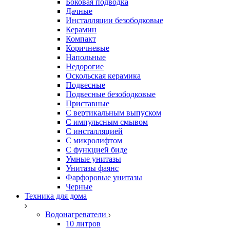
Боковая подводка
Дачные
Инсталляции безободковые
Керамин
Компакт
Коричневые
Напольные
Недорогие
Оскольская керамика
Подвесные
Подвесные безободковые
Приставные
С вертикальным выпуском
С импульсным смывом
С инсталляцией
С микролифтом
С функцией биде
Умные унитазы
Унитазы фаянс
Фарфоровые унитазы
Черные
Техника для дома
Водонагреватели
10 литров