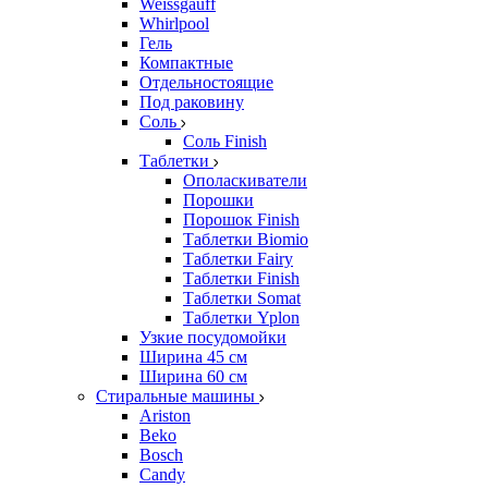
Weissgauff
Whirlpool
Гель
Компактные
Отдельностоящие
Под раковину
Соль
Соль Finish
Таблетки
Ополаскиватели
Порошки
Порошок Finish
Таблетки Biomio
Таблетки Fairy
Таблетки Finish
Таблетки Somat
Таблетки Yplon
Узкие посудомойки
Ширина 45 см
Ширина 60 см
Стиральные машины
Ariston
Beko
Bosch
Candy