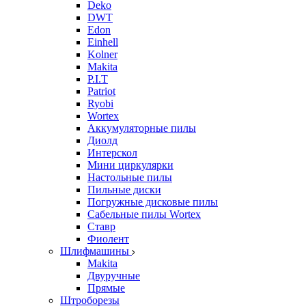
Deko
DWT
Edon
Einhell
Kolner
Makita
P.I.T
Patriot
Ryobi
Wortex
Аккумуляторные пилы
Диолд
Интерскол
Мини циркулярки
Настольные пилы
Пильные диски
Погружные дисковые пилы
Сабельные пилы Wortex
Ставр
Фиолент
Шлифмашины
Makita
Двуручные
Прямые
Штроборезы