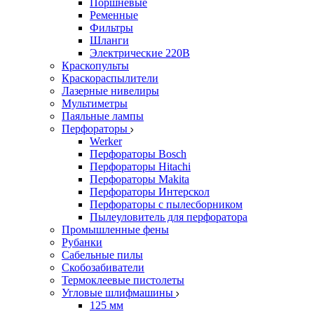
Поршневые
Ременные
Фильтры
Шланги
Электрические 220В
Краскопульты
Краскораспылители
Лазерные нивелиры
Мультиметры
Паяльные лампы
Перфораторы
Werker
Перфораторы Bosch
Перфораторы Hitachi
Перфораторы Makita
Перфораторы Интерскол
Перфораторы с пылесборником
Пылеуловитель для перфоратора
Промышленные фены
Рубанки
Сабельные пилы
Скобозабиватели
Термоклеевые пистолеты
Угловые шлифмашины
125 мм