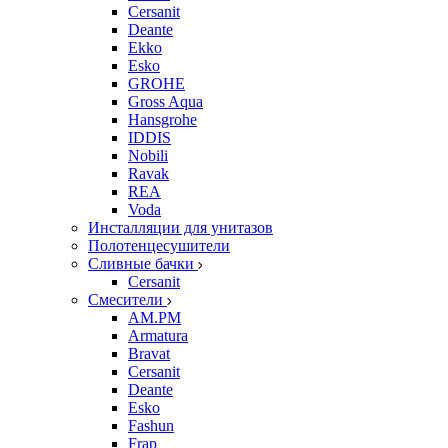
Cersanit
Deante
Ekko
Esko
GROHE
Gross Aqua
Hansgrohe
IDDIS
Nobili
Ravak
REA
Voda
Инсталляции для унитазов
Полотенцесушители
Сливные бачки
Cersanit
Смесители
AM.PM
Armatura
Bravat
Cersanit
Deante
Esko
Fashun
Frap