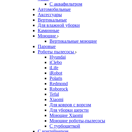
С аквафильтром
Автомобильные
Аксессуары
Вертикальные
Для влажной уборки
Каминные
Моющие
Вертикальные моющие
Паровые
Роботы пылесосы
Hyundai
iClebo
iLife
iRobot
Polaris
Redmond
Roborock
Tefal
Xiaomi
Для ковров с ворсом
Для уборки шерсти
Моющие Xiaomi
Моющие роботы-пылесосы
С турбощеткой
С контейнером