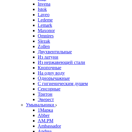
Invena
Istok
Laveo
Ledeme
Lemark
Maxonor
Omnires
Slezak
Zollen
Двухвентильные
Из латуни
Из нержавеющей стали
Кнопочные
На одну воду
Однорычажные
С гигиеническим душем
Сенсорные
Тритон
Эверест
Умывальники
1Марка
Abber
AM.PM
Ambassador
Andrea