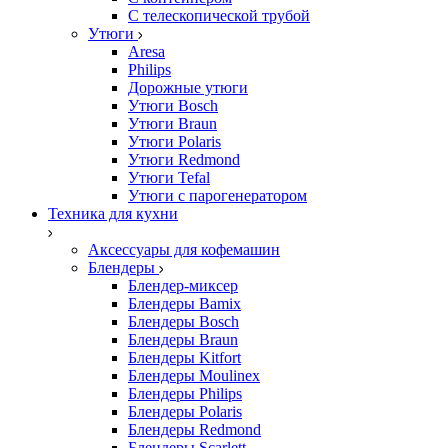
С телескопической трубой
Утюги
Aresa
Philips
Дорожные утюги
Утюги Bosch
Утюги Braun
Утюги Polaris
Утюги Redmond
Утюги Tefal
Утюги с парогенератором
Техника для кухни
Аксессуары для кофемашин
Блендеры
Блендер-миксер
Блендеры Bamix
Блендеры Bosch
Блендеры Braun
Блендеры Kitfort
Блендеры Moulinex
Блендеры Philips
Блендеры Polaris
Блендеры Redmond
Блендеры Scarlett