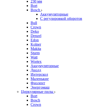
230 мм
Bort
Bosch
Аккумуляторные
С регулировкой оборотов
Bull
Crown
Deko
Denzel
Edon
Kolner
Makita
Sturm
Watt
Wortex
Аккумуляторные
Диолд
Интерскол
Маленькие
Фиолент
Энергомаш
Циркулярные пилы
Bort
Bosch
Crown