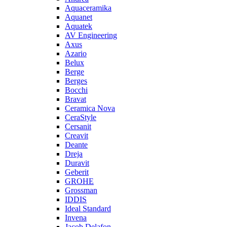
Aquaceramika
Aquanet
Aquatek
AV Engineering
Axus
Azario
Belux
Berge
Berges
Bocchi
Bravat
Ceramica Nova
CeraStyle
Cersanit
Creavit
Deante
Dreja
Duravit
Geberit
GROHE
Grossman
IDDIS
Ideal Standard
Invena
Jacob Delafon