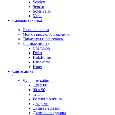
Scarlett
Sencor
Soler Palau
Vitek
Садовая техника
Газонокосилки
Мойки высокого давления
Триммеры и бензокосы
Цепные пилы
Champion
Deko
Holzfforma
Husqvarna
Huter
Сантехника
Душевые кабины
120 x 80
90 х 90
Triton
Большие кабины
Для дачи
Душевые двери
Душевые поддоны