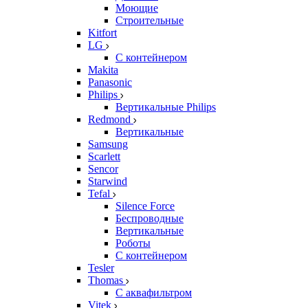
Моющие
Строительные
Kitfort
LG
С контейнером
Makita
Panasonic
Philips
Вертикальные Philips
Redmond
Вертикальные
Samsung
Scarlett
Sencor
Starwind
Tefal
Silence Force
Беспроводные
Вертикальные
Роботы
С контейнером
Tesler
Thomas
С аквафильтром
Vitek