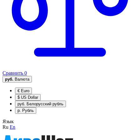
Сравнить
0
руб.
Валюта
€
Euro
$
US Dollar
руб.
Белорусский рубль
р.
Рубль
Язык
Ru
En