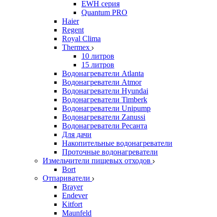
EWH серия
Quantum PRO
Haier
Regent
Royal Clima
Thermex
10 литров
15 литров
Водонагреватели Atlanta
Водонагреватели Atmor
Водонагреватели Hyundai
Водонагреватели Timberk
Водонагреватели Unipump
Водонагреватели Zanussi
Водонагреватели Ресанта
Для дачи
Накопительные водонагреватели
Проточные водонагреватели
Измельчители пищевых отходов
Bort
Отпариватели
Brayer
Endever
Kitfort
Maunfeld