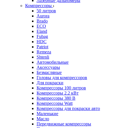
Лазерные дальномеры
Компрессоры
50 литров
Aurora
Brado
ECO
Eland
Fubag
HDC
Patriot
Remeza
Shtenli
Автомобильные
Аксессуары
Безмасляные
Головы для компрессоров
Для покраски
Компрессоры 100 литров
Компрессоры 2.2 кВт
Компрессоры 380 В
Компрессоры Watt
Компрессоры для покраски авто
Маленькие
Масло
Передвижные компрессоры