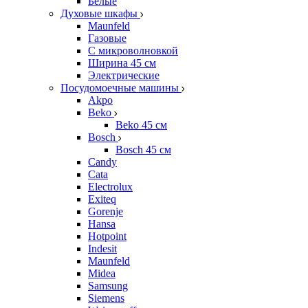
Белые
Духовые шкафы
Maunfeld
Газовые
С микроволновкой
Ширина 45 см
Электрические
Посудомоечные машины
Akpo
Beko
Beko 45 см
Bosch
Bosch 45 см
Candy
Cata
Electrolux
Exiteq
Gorenje
Hansa
Hotpoint
Indesit
Maunfeld
Midea
Samsung
Siemens