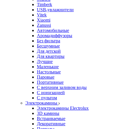
Timberk
USB-увлажнители
Vitek
Xiaomi
Zanussi
Автомобильные
Аромадиффузоры
Без фильтра
Бесшумные
Для детской
Для квартиры
Лучшие
Маленькие
Настольные
Паровые
Портативные
С верхним заливом воды
С ионизацией
С пультом
Электрокамины
Электрокамины Electrolux
3D камины
Встраиваемые
Декоративные
Порталы