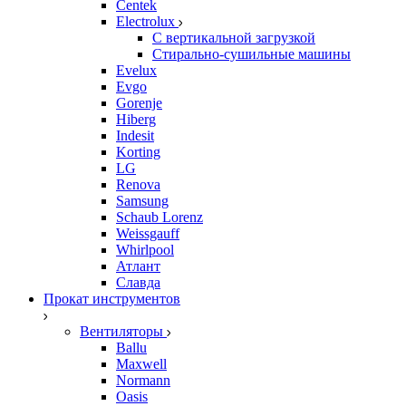
Centek
Electrolux
С вертикальной загрузкой
Стирально-сушильные машины
Evelux
Evgo
Gorenje
Hiberg
Indesit
Korting
LG
Renova
Samsung
Schaub Lorenz
Weissgauff
Whirlpool
Атлант
Славда
Прокат инструментов
Вентиляторы
Ballu
Maxwell
Normann
Oasis