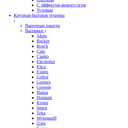
С эффектом живого огня
Угловые
Крупная бытовая техника
Варочные панели
Вытяжки
Akpo
Backer
Bosch
Cata
Ciarko
Electrolux
Elica
Exiteq
Gefest
Germes
Gorenje
Hansa
Homsair
Krona
Smeg
Teka
Weissgauff
Zorg