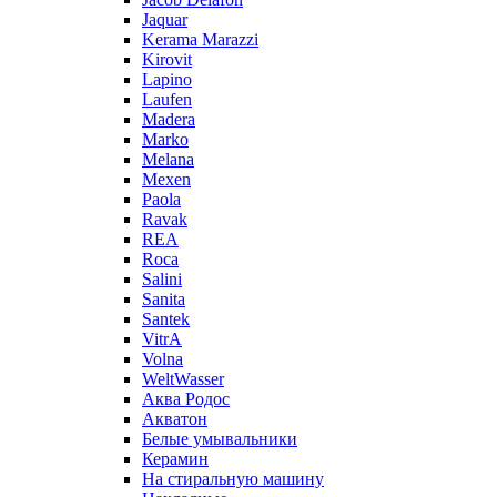
Jaquar
Kerama Marazzi
Kirovit
Lapino
Laufen
Madera
Marko
Melana
Mexen
Paola
Ravak
REA
Roca
Salini
Sanita
Santek
VitrA
Volna
WeltWasser
Аква Родос
Акватон
Белые умывальники
Керамин
На стиральную машину