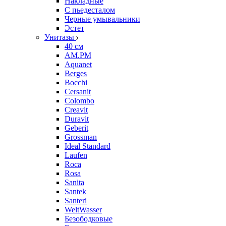
Накладные
С пьедесталом
Черные умывальники
Эстет
Унитазы
40 см
AM.PM
Aquanet
Berges
Bocchi
Cersanit
Colombo
Creavit
Duravit
Geberit
Grossman
Ideal Standard
Laufen
Roca
Rosa
Sanita
Santek
Santeri
WeltWasser
Безободковые