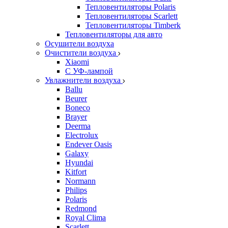
Тепловентиляторы Polaris
Тепловентиляторы Scarlett
Тепловентиляторы Timberk
Тепловентиляторы для авто
Осушители воздуха
Очистители воздуха
Xiaomi
С УФ-лампой
Увлажнители воздуха
Ballu
Beurer
Boneco
Brayer
Deerma
Electrolux
Endever Oasis
Galaxy
Hyundai
Kitfort
Normann
Philips
Polaris
Redmond
Royal Clima
Scarlett