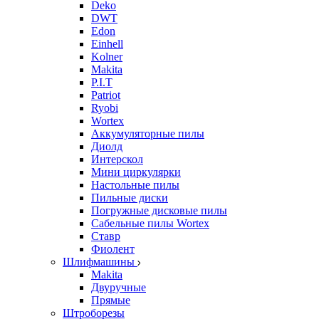
Deko
DWT
Edon
Einhell
Kolner
Makita
P.I.T
Patriot
Ryobi
Wortex
Аккумуляторные пилы
Диолд
Интерскол
Мини циркулярки
Настольные пилы
Пильные диски
Погружные дисковые пилы
Сабельные пилы Wortex
Ставр
Фиолент
Шлифмашины
Makita
Двуручные
Прямые
Штроборезы