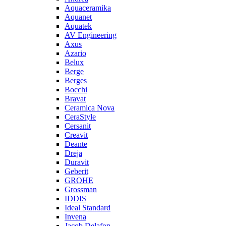
Aquaceramika
Aquanet
Aquatek
AV Engineering
Axus
Azario
Belux
Berge
Berges
Bocchi
Bravat
Ceramica Nova
CeraStyle
Cersanit
Creavit
Deante
Dreja
Duravit
Geberit
GROHE
Grossman
IDDIS
Ideal Standard
Invena
Jacob Delafon