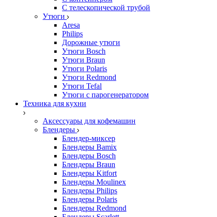
С телескопической трубой
Утюги
Aresa
Philips
Дорожные утюги
Утюги Bosch
Утюги Braun
Утюги Polaris
Утюги Redmond
Утюги Tefal
Утюги с парогенератором
Техника для кухни
Аксессуары для кофемашин
Блендеры
Блендер-миксер
Блендеры Bamix
Блендеры Bosch
Блендеры Braun
Блендеры Kitfort
Блендеры Moulinex
Блендеры Philips
Блендеры Polaris
Блендеры Redmond
Блендеры Scarlett