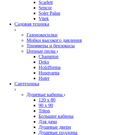
Scarlett
Sencor
Soler Palau
Vitek
Садовая техника
Газонокосилки
Мойки высокого давления
Триммеры и бензокосы
Цепные пилы
Champion
Deko
Holzfforma
Husqvarna
Huter
Сантехника
Душевые кабины
120 x 80
90 х 90
Triton
Большие кабины
Для дачи
Душевые двери
Душевые поддоны