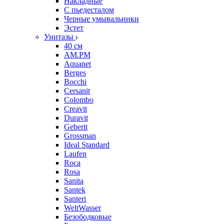
Накладные
С пьедесталом
Черные умывальники
Эстет
Унитазы
40 см
AM.PM
Aquanet
Berges
Bocchi
Cersanit
Colombo
Creavit
Duravit
Geberit
Grossman
Ideal Standard
Laufen
Roca
Rosa
Sanita
Santek
Santeri
WeltWasser
Безободковые