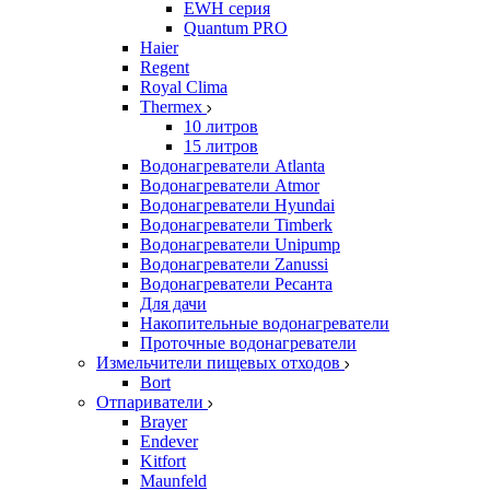
EWH серия
Quantum PRO
Haier
Regent
Royal Clima
Thermex
10 литров
15 литров
Водонагреватели Atlanta
Водонагреватели Atmor
Водонагреватели Hyundai
Водонагреватели Timberk
Водонагреватели Unipump
Водонагреватели Zanussi
Водонагреватели Ресанта
Для дачи
Накопительные водонагреватели
Проточные водонагреватели
Измельчители пищевых отходов
Bort
Отпариватели
Brayer
Endever
Kitfort
Maunfeld