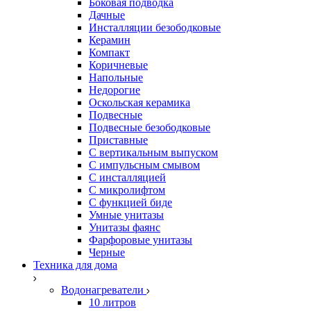
Боковая подводка
Дачные
Инсталляции безободковые
Керамин
Компакт
Коричневые
Напольные
Недорогие
Оскольская керамика
Подвесные
Подвесные безободковые
Приставные
С вертикальным выпуском
С импульсным смывом
С инсталляцией
С микролифтом
С функцией биде
Умные унитазы
Унитазы фаянс
Фарфоровые унитазы
Черные
Техника для дома
Водонагреватели
10 литров