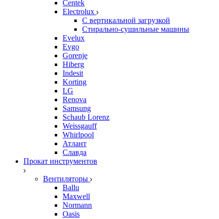
Centek
Electrolux
С вертикальной загрузкой
Стирально-сушильные машины
Evelux
Evgo
Gorenje
Hiberg
Indesit
Korting
LG
Renova
Samsung
Schaub Lorenz
Weissgauff
Whirlpool
Атлант
Славда
Прокат инструментов
Вентиляторы
Ballu
Maxwell
Normann
Oasis