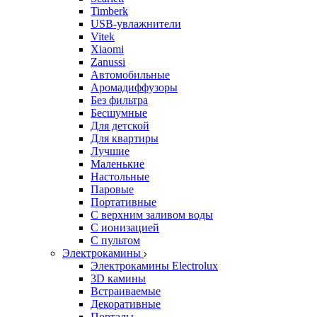
Timberk
USB-увлажнители
Vitek
Xiaomi
Zanussi
Автомобильные
Аромадиффузоры
Без фильтра
Бесшумные
Для детской
Для квартиры
Лучшие
Маленькие
Настольные
Паровые
Портативные
С верхним заливом воды
С ионизацией
С пультом
Электрокамины
Электрокамины Electrolux
3D камины
Встраиваемые
Декоративные
Порталы