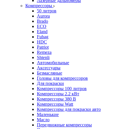
Лазерные дальномеры
Компрессоры
50 литров
Aurora
Brado
ECO
Eland
Fubag
HDC
Patriot
Remeza
Shtenli
Автомобильные
Аксессуары
Безмасляные
Головы для компрессоров
Для покраски
Компрессоры 100 литров
Компрессоры 2.2 кВт
Компрессоры 380 В
Компрессоры Watt
Компрессоры для покраски авто
Маленькие
Масло
Передвижные компрессоры