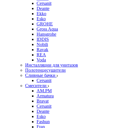
Cersanit
Deante
Ekko
Esko
GROHE
Gross Aqua
Hansgrohe
IDDIS
Nobili
Ravak
REA
Voda
Инсталляции для унитазов
Полотенцесушители
Сливные бачки
Cersanit
Смесители
AM.PM
Armatura
Bravat
Cersanit
Deante
Esko
Fashun
Frap