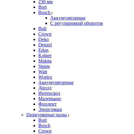
230 мм
Bort
Bosch
Аккумуляторные
С регулировкой оборотов
Bull
Crown
Deko
Denzel
Edon
Kolner
Makita
Sturm
Watt
Wortex
Аккумуляторные
Диолд
Интерскол
Маленькие
Фиолент
Энергомаш
Циркулярные пилы
Bort
Bosch
Crown