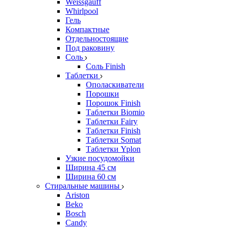
Weissgauff
Whirlpool
Гель
Компактные
Отдельностоящие
Под раковину
Соль
Соль Finish
Таблетки
Ополаскиватели
Порошки
Порошок Finish
Таблетки Biomio
Таблетки Fairy
Таблетки Finish
Таблетки Somat
Таблетки Yplon
Узкие посудомойки
Ширина 45 см
Ширина 60 см
Стиральные машины
Ariston
Beko
Bosch
Candy