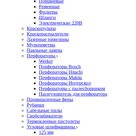
Поршневые
Ременные
Фильтры
Шланги
Электрические 220В
Краскопульты
Краскораспылители
Лазерные нивелиры
Мультиметры
Паяльные лампы
Перфораторы
Werker
Перфораторы Bosch
Перфораторы Hitachi
Перфораторы Makita
Перфораторы Интерскол
Перфораторы с пылесборником
Пылеуловитель для перфоратора
Промышленные фены
Рубанки
Сабельные пилы
Скобозабиватели
Термоклеевые пистолеты
Угловые шлифмашины
125 мм