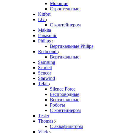
Моющие
Строительные
Kitfort
LG
С контейнером
Makita
Panasonic
Philips
Вертикальные Philips
Redmond
Вертикальные
Samsung
Scarlett
Sencor
Starwind
Tefal
Silence Force
Беспроводные
Вертикальные
Роботы
С контейнером
Tesler
Thomas
С аквафильтром
Vitek