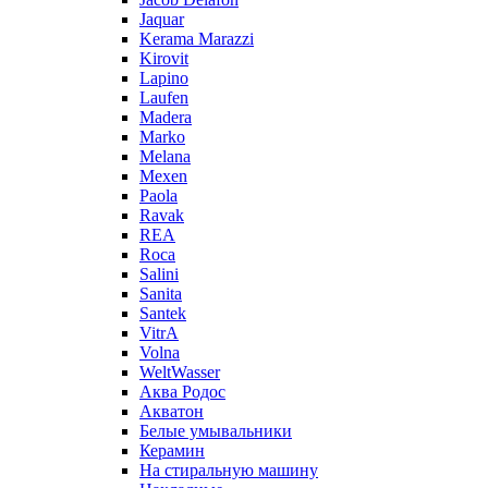
Jaquar
Kerama Marazzi
Kirovit
Lapino
Laufen
Madera
Marko
Melana
Mexen
Paola
Ravak
REA
Roca
Salini
Sanita
Santek
VitrA
Volna
WeltWasser
Аква Родос
Акватон
Белые умывальники
Керамин
На стиральную машину