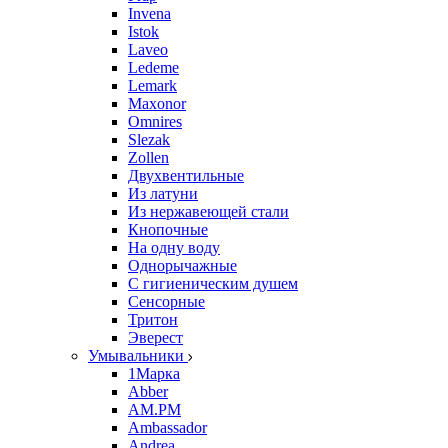
Invena
Istok
Laveo
Ledeme
Lemark
Maxonor
Omnires
Slezak
Zollen
Двухвентильные
Из латуни
Из нержавеющей стали
Кнопочные
На одну воду
Однорычажные
С гигиеническим душем
Сенсорные
Тритон
Эверест
Умывальники
1Марка
Abber
AM.PM
Ambassador
Andrea