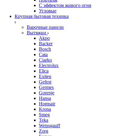
С эффектом живого огня
Угловые
Крупная бытовая техника
Варочные панели
Вытяжки
Akpo
Backer
Bosch
Cata
Ciarko
Electrolux
Elica
Exiteq
Gefest
Germes
Gorenje
Hansa
Homsair
Krona
Smeg
Teka
Weissgauff
Zorg