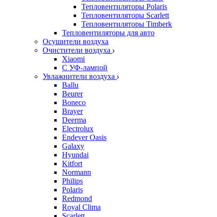
Тепловентиляторы Polaris
Тепловентиляторы Scarlett
Тепловентиляторы Timberk
Тепловентиляторы для авто
Осушители воздуха
Очистители воздуха
Xiaomi
С УФ-лампой
Увлажнители воздуха
Ballu
Beurer
Boneco
Brayer
Deerma
Electrolux
Endever Oasis
Galaxy
Hyundai
Kitfort
Normann
Philips
Polaris
Redmond
Royal Clima
Scarlett