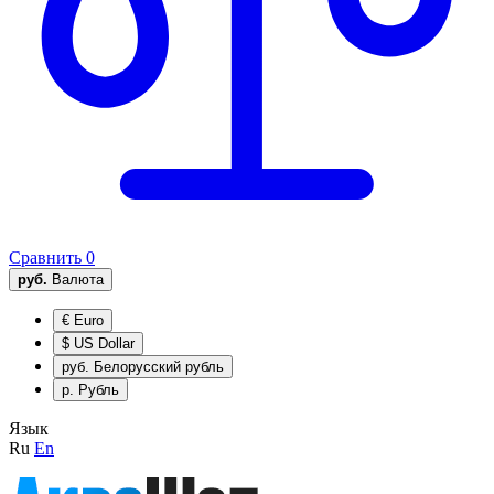
Сравнить
0
руб.
Валюта
€
Euro
$
US Dollar
руб.
Белорусский рубль
р.
Рубль
Язык
Ru
En