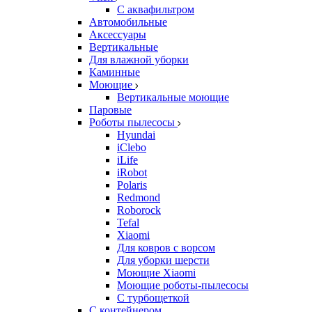
С аквафильтром
Автомобильные
Аксессуары
Вертикальные
Для влажной уборки
Каминные
Моющие
Вертикальные моющие
Паровые
Роботы пылесосы
Hyundai
iClebo
iLife
iRobot
Polaris
Redmond
Roborock
Tefal
Xiaomi
Для ковров с ворсом
Для уборки шерсти
Моющие Xiaomi
Моющие роботы-пылесосы
С турбощеткой
С контейнером