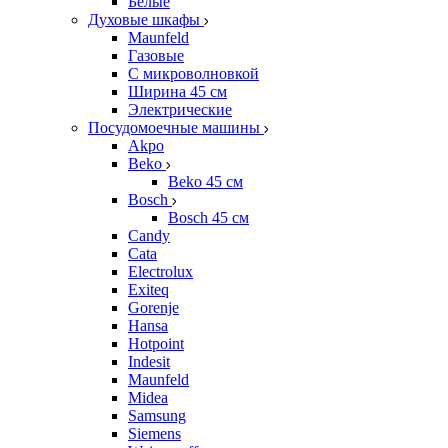
Белые
Духовые шкафы
Maunfeld
Газовые
С микроволновкой
Ширина 45 см
Электрические
Посудомоечные машины
Akpo
Beko
Beko 45 см
Bosch
Bosch 45 см
Candy
Cata
Electrolux
Exiteq
Gorenje
Hansa
Hotpoint
Indesit
Maunfeld
Midea
Samsung
Siemens