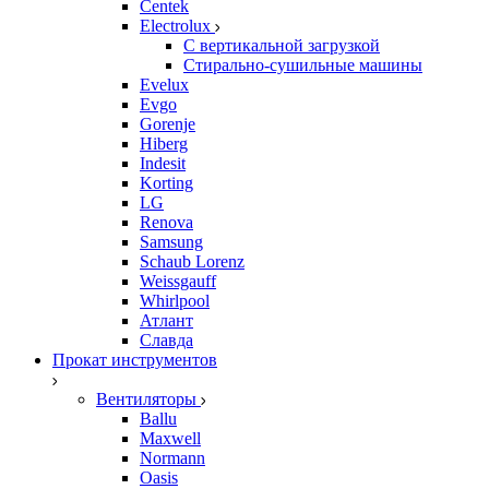
Centek
Electrolux
С вертикальной загрузкой
Стирально-сушильные машины
Evelux
Evgo
Gorenje
Hiberg
Indesit
Korting
LG
Renova
Samsung
Schaub Lorenz
Weissgauff
Whirlpool
Атлант
Славда
Прокат инструментов
Вентиляторы
Ballu
Maxwell
Normann
Oasis