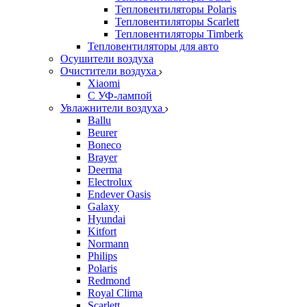
Тепловентиляторы Polaris
Тепловентиляторы Scarlett
Тепловентиляторы Timberk
Тепловентиляторы для авто
Осушители воздуха
Очистители воздуха
Xiaomi
С УФ-лампой
Увлажнители воздуха
Ballu
Beurer
Boneco
Brayer
Deerma
Electrolux
Endever Oasis
Galaxy
Hyundai
Kitfort
Normann
Philips
Polaris
Redmond
Royal Clima
Scarlett