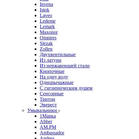
Invena
Istok
Laveo
Ledeme
Lemark
Maxonor
Omnires
Slezak
Zollen
Двухвентильные
Из латуни
Из нержавеющей стали
Кнопочные
На одну воду
Однорычажные
С гигиеническим душем
Сенсорные
Тритон
Эверест
Умывальники
1Марка
Abber
AM.PM
Ambassador
Andrea