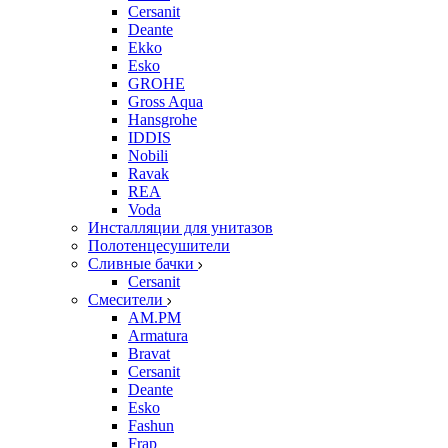
Cersanit
Deante
Ekko
Esko
GROHE
Gross Aqua
Hansgrohe
IDDIS
Nobili
Ravak
REA
Voda
Инсталляции для унитазов
Полотенцесушители
Сливные бачки
Cersanit
Смесители
AM.PM
Armatura
Bravat
Cersanit
Deante
Esko
Fashun
Frap