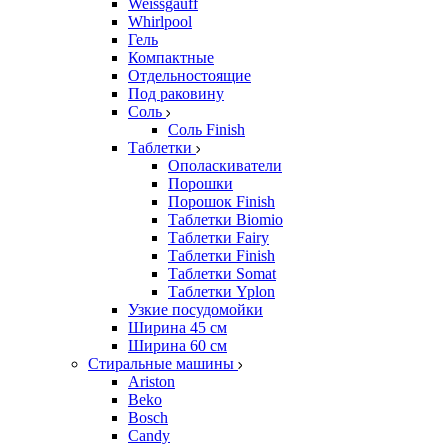
Weissgauff
Whirlpool
Гель
Компактные
Отдельностоящие
Под раковину
Соль
Соль Finish
Таблетки
Ополаскиватели
Порошки
Порошок Finish
Таблетки Biomio
Таблетки Fairy
Таблетки Finish
Таблетки Somat
Таблетки Yplon
Узкие посудомойки
Ширина 45 см
Ширина 60 см
Стиральные машины
Ariston
Beko
Bosch
Candy