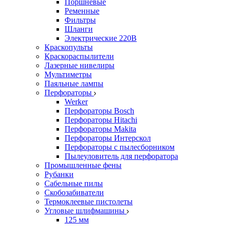
Поршневые
Ременные
Фильтры
Шланги
Электрические 220В
Краскопульты
Краскораспылители
Лазерные нивелиры
Мультиметры
Паяльные лампы
Перфораторы
Werker
Перфораторы Bosch
Перфораторы Hitachi
Перфораторы Makita
Перфораторы Интерскол
Перфораторы с пылесборником
Пылеуловитель для перфоратора
Промышленные фены
Рубанки
Сабельные пилы
Скобозабиватели
Термоклеевые пистолеты
Угловые шлифмашины
125 мм