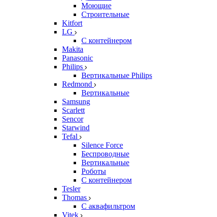
Моющие
Строительные
Kitfort
LG
С контейнером
Makita
Panasonic
Philips
Вертикальные Philips
Redmond
Вертикальные
Samsung
Scarlett
Sencor
Starwind
Tefal
Silence Force
Беспроводные
Вертикальные
Роботы
С контейнером
Tesler
Thomas
С аквафильтром
Vitek