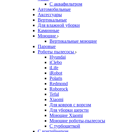
С аквафильтром
Автомобильные
Аксессуары
Вертикальные
Для влажной уборки
Каминные
Моющие
Вертикальные моющие
Паровые
Роботы пылесосы
Hyundai
iClebo
iLife
iRobot
Polaris
Redmond
Roborock
Tefal
Xiaomi
Для ковров с ворсом
Для уборки шерсти
Моющие Xiaomi
Моющие роботы-пылесосы
С турбощеткой
С контейнером