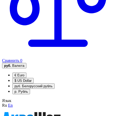
Сравнить
0
руб.
Валюта
€
Euro
$
US Dollar
руб.
Белорусский рубль
р.
Рубль
Язык
Ru
En