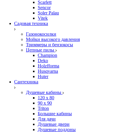
Scarlett
Sencor
Soler Palau
Vitek
Садовая техника
Газонокосилки
Мойки высокого давления
Триммеры и бензокосы
Цепные пилы
Champion
Deko
Holzfforma
Husqvarna
Huter
Сантехника
Душевые кабины
120 x 80
90 х 90
Triton
Большие кабины
Для дачи
Душевые двери
Душевые поддоны