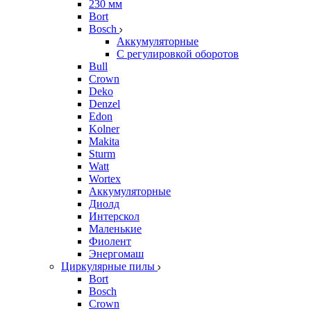
230 мм
Bort
Bosch
Аккумуляторные
С регулировкой оборотов
Bull
Crown
Deko
Denzel
Edon
Kolner
Makita
Sturm
Watt
Wortex
Аккумуляторные
Диолд
Интерскол
Маленькие
Фиолент
Энергомаш
Циркулярные пилы
Bort
Bosch
Crown