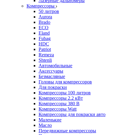
Лазерные дальномеры
Компрессоры
50 литров
Aurora
Brado
ECO
Eland
Fubag
HDC
Patriot
Remeza
Shtenli
Автомобильные
Аксессуары
Безмасляные
Головы для компрессоров
Для покраски
Компрессоры 100 литров
Компрессоры 2.2 кВт
Компрессоры 380 В
Компрессоры Watt
Компрессоры для покраски авто
Маленькие
Масло
Передвижные компрессоры