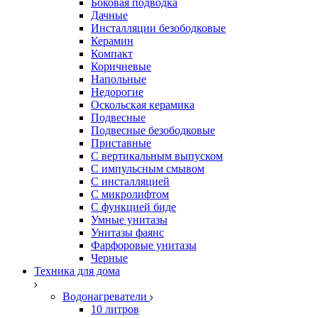
Боковая подводка
Дачные
Инсталляции безободковые
Керамин
Компакт
Коричневые
Напольные
Недорогие
Оскольская керамика
Подвесные
Подвесные безободковые
Приставные
С вертикальным выпуском
С импульсным смывом
С инсталляцией
С микролифтом
С функцией биде
Умные унитазы
Унитазы фаянс
Фарфоровые унитазы
Черные
Техника для дома
Водонагреватели
10 литров