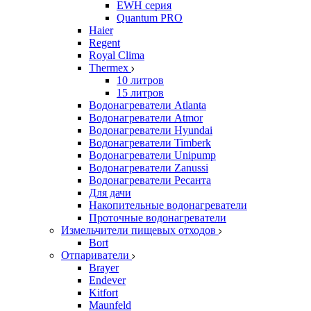
EWH серия
Quantum PRO
Haier
Regent
Royal Clima
Thermex
10 литров
15 литров
Водонагреватели Atlanta
Водонагреватели Atmor
Водонагреватели Hyundai
Водонагреватели Timberk
Водонагреватели Unipump
Водонагреватели Zanussi
Водонагреватели Ресанта
Для дачи
Накопительные водонагреватели
Проточные водонагреватели
Измельчители пищевых отходов
Bort
Отпариватели
Brayer
Endever
Kitfort
Maunfeld