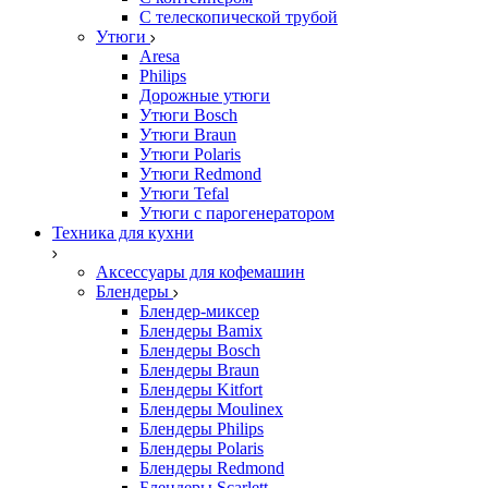
С телескопической трубой
Утюги
Aresa
Philips
Дорожные утюги
Утюги Bosch
Утюги Braun
Утюги Polaris
Утюги Redmond
Утюги Tefal
Утюги с парогенератором
Техника для кухни
Аксессуары для кофемашин
Блендеры
Блендер-миксер
Блендеры Bamix
Блендеры Bosch
Блендеры Braun
Блендеры Kitfort
Блендеры Moulinex
Блендеры Philips
Блендеры Polaris
Блендеры Redmond
Блендеры Scarlett