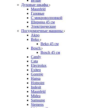
Белые
Духовые шкафы
Maunfeld
Газовые
С микроволновкой
Ширина 45 см
Электрические
Посудомоечные машины
Akpo
Beko
Beko 45 см
Bosch
Bosch 45 см
Candy
Cata
Electrolux
Exiteq
Gorenje
Hansa
Hotpoint
Indesit
Maunfeld
Midea
Samsung
Siemens