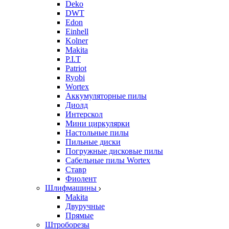
Deko
DWT
Edon
Einhell
Kolner
Makita
P.I.T
Patriot
Ryobi
Wortex
Аккумуляторные пилы
Диолд
Интерскол
Мини циркулярки
Настольные пилы
Пильные диски
Погружные дисковые пилы
Сабельные пилы Wortex
Ставр
Фиолент
Шлифмашины
Makita
Двуручные
Прямые
Штроборезы