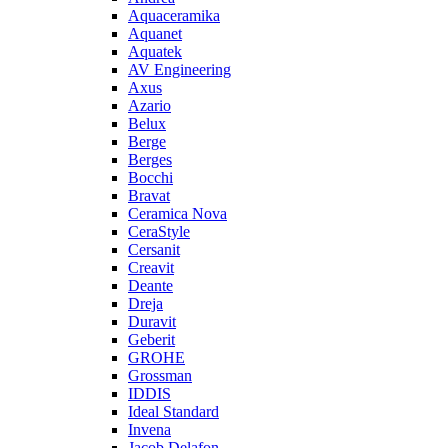
Aquaceramika
Aquanet
Aquatek
AV Engineering
Axus
Azario
Belux
Berge
Berges
Bocchi
Bravat
Ceramica Nova
CeraStyle
Cersanit
Creavit
Deante
Dreja
Duravit
Geberit
GROHE
Grossman
IDDIS
Ideal Standard
Invena
Jacob Delafon