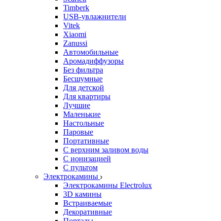
Timberk
USB-увлажнители
Vitek
Xiaomi
Zanussi
Автомобильные
Аромадиффузоры
Без фильтра
Бесшумные
Для детской
Для квартиры
Лучшие
Маленькие
Настольные
Паровые
Портативные
С верхним заливом воды
С ионизацией
С пультом
Электрокамины
Электрокамины Electrolux
3D камины
Встраиваемые
Декоративные
Порталы