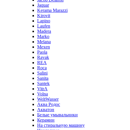
Jaquar
Kerama Marazzi
Kirovit
Lapino
Laufen
Madera
Marko
Melana
Mexen
Paola
Ravak
REA
Roca
Salini
Sanita
Santek
VitrA
Volna
WeltWasser
Аква Родос
Акватон
Белые умывальники
Керамин
На стиральную машину