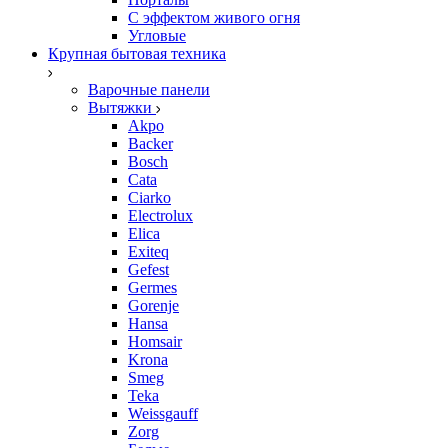
С эффектом живого огня
Угловые
Крупная бытовая техника
Варочные панели
Вытяжки
Akpo
Backer
Bosch
Cata
Ciarko
Electrolux
Elica
Exiteq
Gefest
Germes
Gorenje
Hansa
Homsair
Krona
Smeg
Teka
Weissgauff
Zorg