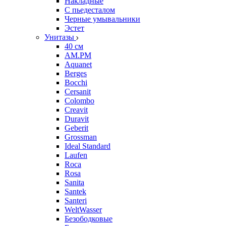
Накладные
С пьедесталом
Черные умывальники
Эстет
Унитазы
40 см
AM.PM
Aquanet
Berges
Bocchi
Cersanit
Colombo
Creavit
Duravit
Geberit
Grossman
Ideal Standard
Laufen
Roca
Rosa
Sanita
Santek
Santeri
WeltWasser
Безободковые