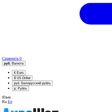
Сравнить
0
руб.
Валюта
€
Euro
$
US Dollar
руб.
Белорусский рубль
р.
Рубль
Язык
Ru
En