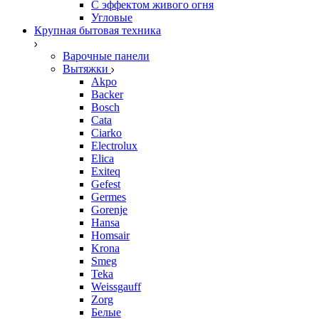
С эффектом живого огня
Угловые
Крупная бытовая техника
Варочные панели
Вытяжки
Akpo
Backer
Bosch
Cata
Ciarko
Electrolux
Elica
Exiteq
Gefest
Germes
Gorenje
Hansa
Homsair
Krona
Smeg
Teka
Weissgauff
Zorg
Белые