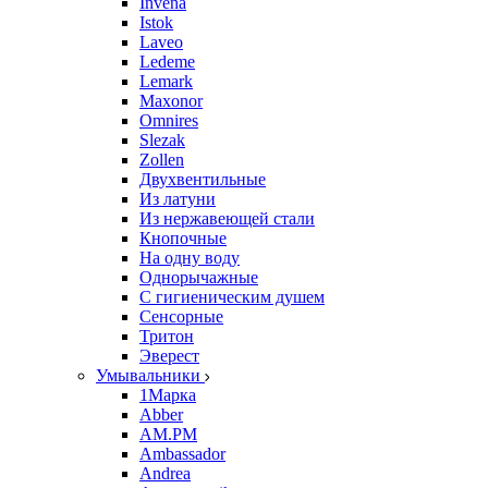
Invena
Istok
Laveo
Ledeme
Lemark
Maxonor
Omnires
Slezak
Zollen
Двухвентильные
Из латуни
Из нержавеющей стали
Кнопочные
На одну воду
Однорычажные
С гигиеническим душем
Сенсорные
Тритон
Эверест
Умывальники
1Марка
Abber
AM.PM
Ambassador
Andrea