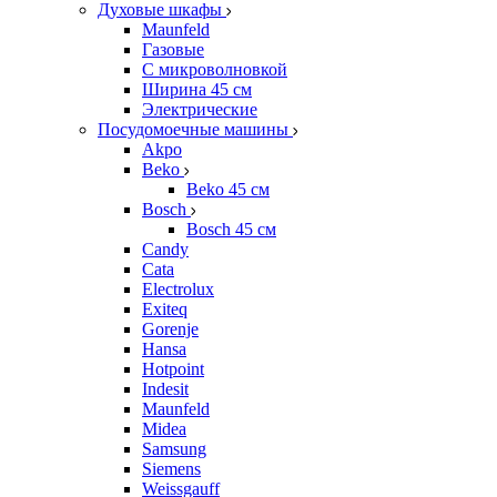
Духовые шкафы
Maunfeld
Газовые
С микроволновкой
Ширина 45 см
Электрические
Посудомоечные машины
Akpo
Beko
Beko 45 см
Bosch
Bosch 45 см
Candy
Cata
Electrolux
Exiteq
Gorenje
Hansa
Hotpoint
Indesit
Maunfeld
Midea
Samsung
Siemens
Weissgauff