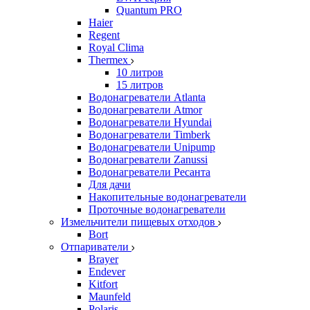
Quantum PRO
Haier
Regent
Royal Clima
Thermex
10 литров
15 литров
Водонагреватели Atlanta
Водонагреватели Atmor
Водонагреватели Hyundai
Водонагреватели Timberk
Водонагреватели Unipump
Водонагреватели Zanussi
Водонагреватели Ресанта
Для дачи
Накопительные водонагреватели
Проточные водонагреватели
Измельчители пищевых отходов
Bort
Отпариватели
Brayer
Endever
Kitfort
Maunfeld
Polaris