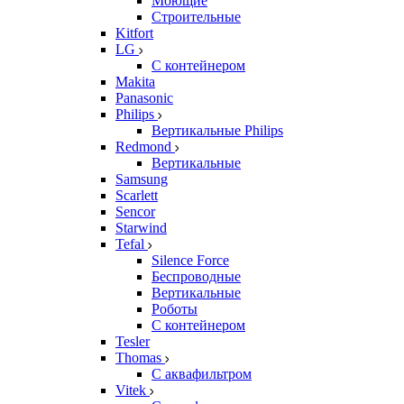
Моющие
Строительные
Kitfort
LG
С контейнером
Makita
Panasonic
Philips
Вертикальные Philips
Redmond
Вертикальные
Samsung
Scarlett
Sencor
Starwind
Tefal
Silence Force
Беспроводные
Вертикальные
Роботы
С контейнером
Tesler
Thomas
С аквафильтром
Vitek