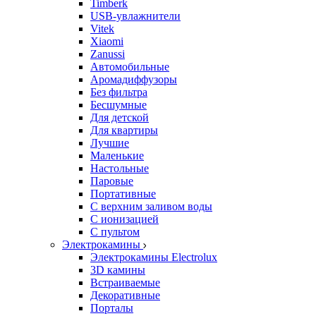
Timberk
USB-увлажнители
Vitek
Xiaomi
Zanussi
Автомобильные
Аромадиффузоры
Без фильтра
Бесшумные
Для детской
Для квартиры
Лучшие
Маленькие
Настольные
Паровые
Портативные
С верхним заливом воды
С ионизацией
С пультом
Электрокамины
Электрокамины Electrolux
3D камины
Встраиваемые
Декоративные
Порталы