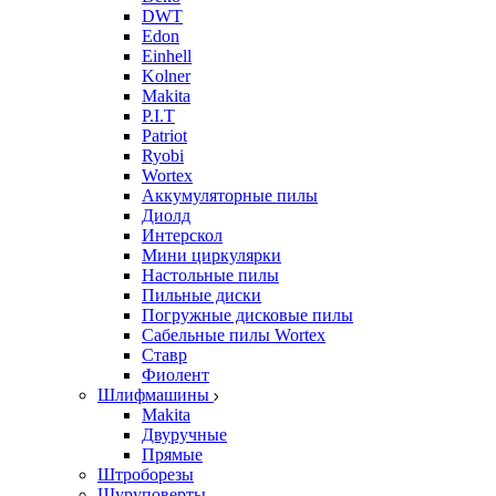
DWT
Edon
Einhell
Kolner
Makita
P.I.T
Patriot
Ryobi
Wortex
Аккумуляторные пилы
Диолд
Интерскол
Мини циркулярки
Настольные пилы
Пильные диски
Погружные дисковые пилы
Сабельные пилы Wortex
Ставр
Фиолент
Шлифмашины
Makita
Двуручные
Прямые
Штроборезы
Шуруповерты