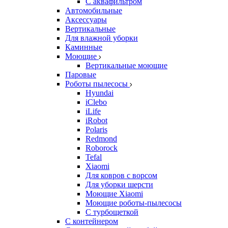
С аквафильтром
Автомобильные
Аксессуары
Вертикальные
Для влажной уборки
Каминные
Моющие
Вертикальные моющие
Паровые
Роботы пылесосы
Hyundai
iClebo
iLife
iRobot
Polaris
Redmond
Roborock
Tefal
Xiaomi
Для ковров с ворсом
Для уборки шерсти
Моющие Xiaomi
Моющие роботы-пылесосы
С турбощеткой
С контейнером