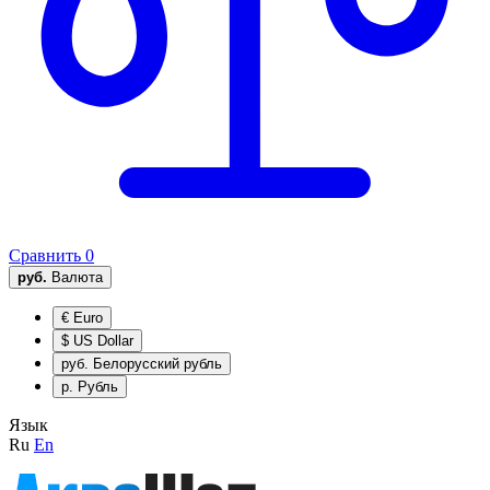
Сравнить
0
руб.
Валюта
€
Euro
$
US Dollar
руб.
Белорусский рубль
р.
Рубль
Язык
Ru
En