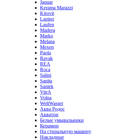
Jaquar
Kerama Marazzi
Kirovit
Lapino
Laufen
Madera
Marko
Melana
Mexen
Paola
Ravak
REA
Roca
Salini
Sanita
Santek
VitrA
Volna
WeltWasser
Аква Родос
Акватон
Белые умывальники
Керамин
На стиральную машину
Накладные