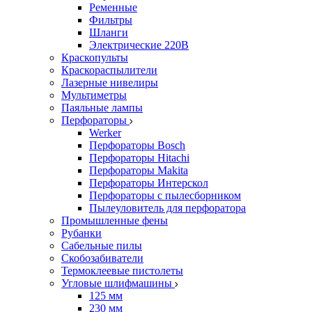
Ременные
Фильтры
Шланги
Электрические 220В
Краскопульты
Краскораспылители
Лазерные нивелиры
Мультиметры
Паяльные лампы
Перфораторы
Werker
Перфораторы Bosch
Перфораторы Hitachi
Перфораторы Makita
Перфораторы Интерскол
Перфораторы с пылесборником
Пылеуловитель для перфоратора
Промышленные фены
Рубанки
Сабельные пилы
Скобозабиватели
Термоклеевые пистолеты
Угловые шлифмашины
125 мм
230 мм