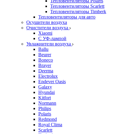
Тепловентиляторы Polaris
Тепловентиляторы Scarlett
Тепловентиляторы Timberk
Тепловентиляторы для авто
Осушители воздуха
Очистители воздуха
Xiaomi
С УФ-лампой
Увлажнители воздуха
Ballu
Beurer
Boneco
Brayer
Deerma
Electrolux
Endever Oasis
Galaxy
Hyundai
Kitfort
Normann
Philips
Polaris
Redmond
Royal Clima
Scarlett