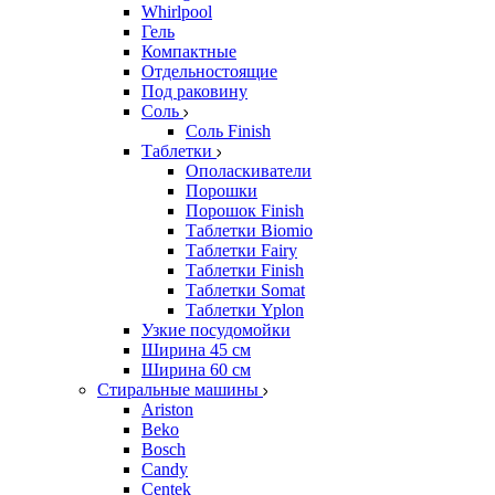
Whirlpool
Гель
Компактные
Отдельностоящие
Под раковину
Соль
Соль Finish
Таблетки
Ополаскиватели
Порошки
Порошок Finish
Таблетки Biomio
Таблетки Fairy
Таблетки Finish
Таблетки Somat
Таблетки Yplon
Узкие посудомойки
Ширина 45 см
Ширина 60 см
Стиральные машины
Ariston
Beko
Bosch
Candy
Centek