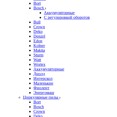
Bort
Bosch
Аккумуляторные
С регулировкой оборотов
Bull
Crown
Deko
Denzel
Edon
Kolner
Makita
Sturm
Watt
Wortex
Аккумуляторные
Диолд
Интерскол
Маленькие
Фиолент
Энергомаш
Циркулярные пилы
Bort
Bosch
Crown
Deko