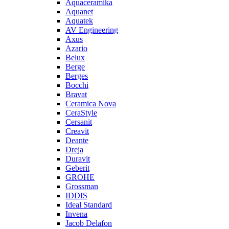
Aquaceramika
Aquanet
Aquatek
AV Engineering
Axus
Azario
Belux
Berge
Berges
Bocchi
Bravat
Ceramica Nova
CeraStyle
Cersanit
Creavit
Deante
Dreja
Duravit
Geberit
GROHE
Grossman
IDDIS
Ideal Standard
Invena
Jacob Delafon