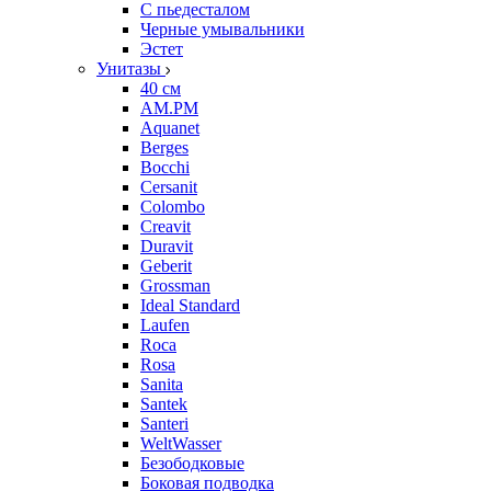
С пьедесталом
Черные умывальники
Эстет
Унитазы
40 см
AM.PM
Aquanet
Berges
Bocchi
Cersanit
Colombo
Creavit
Duravit
Geberit
Grossman
Ideal Standard
Laufen
Roca
Rosa
Sanita
Santek
Santeri
WeltWasser
Безободковые
Боковая подводка