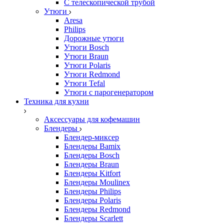
С телескопической трубой
Утюги
Aresa
Philips
Дорожные утюги
Утюги Bosch
Утюги Braun
Утюги Polaris
Утюги Redmond
Утюги Tefal
Утюги с парогенератором
Техника для кухни
Аксессуары для кофемашин
Блендеры
Блендер-миксер
Блендеры Bamix
Блендеры Bosch
Блендеры Braun
Блендеры Kitfort
Блендеры Moulinex
Блендеры Philips
Блендеры Polaris
Блендеры Redmond
Блендеры Scarlett