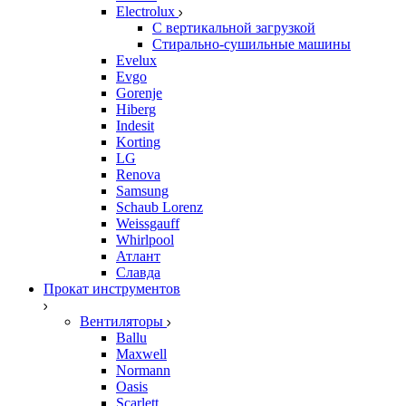
Electrolux
С вертикальной загрузкой
Стирально-сушильные машины
Evelux
Evgo
Gorenje
Hiberg
Indesit
Korting
LG
Renova
Samsung
Schaub Lorenz
Weissgauff
Whirlpool
Атлант
Славда
Прокат инструментов
Вентиляторы
Ballu
Maxwell
Normann
Oasis
Scarlett