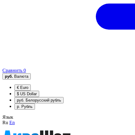
Сравнить
0
руб.
Валюта
€
Euro
$
US Dollar
руб.
Белорусский рубль
р.
Рубль
Язык
Ru
En