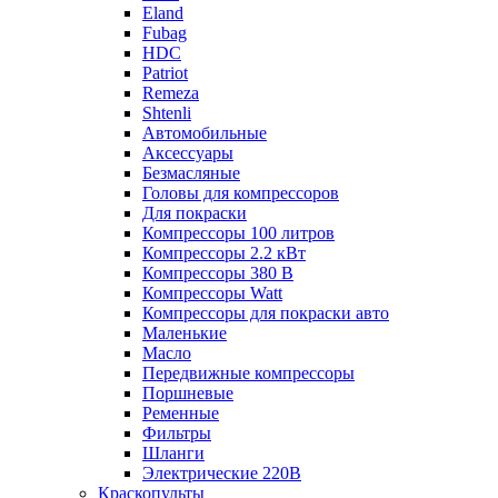
Eland
Fubag
HDC
Patriot
Remeza
Shtenli
Автомобильные
Аксессуары
Безмасляные
Головы для компрессоров
Для покраски
Компрессоры 100 литров
Компрессоры 2.2 кВт
Компрессоры 380 В
Компрессоры Watt
Компрессоры для покраски авто
Маленькие
Масло
Передвижные компрессоры
Поршневые
Ременные
Фильтры
Шланги
Электрические 220В
Краскопульты