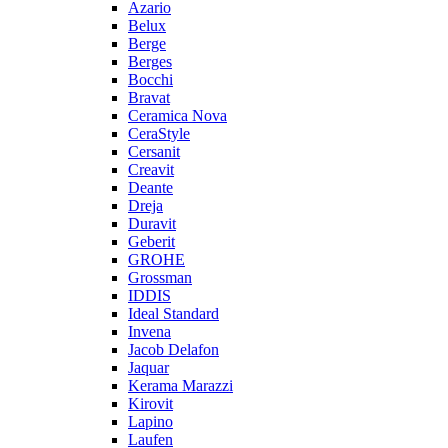
Azario
Belux
Berge
Berges
Bocchi
Bravat
Ceramica Nova
CeraStyle
Cersanit
Creavit
Deante
Dreja
Duravit
Geberit
GROHE
Grossman
IDDIS
Ideal Standard
Invena
Jacob Delafon
Jaquar
Kerama Marazzi
Kirovit
Lapino
Laufen