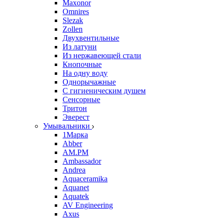
Maxonor
Omnires
Slezak
Zollen
Двухвентильные
Из латуни
Из нержавеющей стали
Кнопочные
На одну воду
Однорычажные
С гигиеническим душем
Сенсорные
Тритон
Эверест
Умывальники
1Марка
Abber
AM.PM
Ambassador
Andrea
Aquaceramika
Aquanet
Aquatek
AV Engineering
Axus