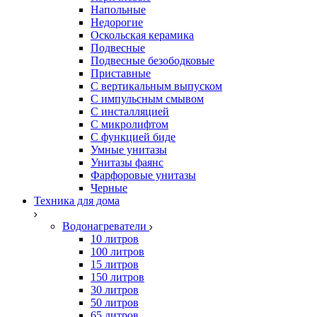
Напольные
Недорогие
Оскольская керамика
Подвесные
Подвесные безободковые
Приставные
С вертикальным выпуском
С импульсным смывом
С инсталляцией
С микролифтом
С функцией биде
Умные унитазы
Унитазы фаянс
Фарфоровые унитазы
Черные
Техника для дома
Водонагреватели
10 литров
100 литров
15 литров
150 литров
30 литров
50 литров
65 литров