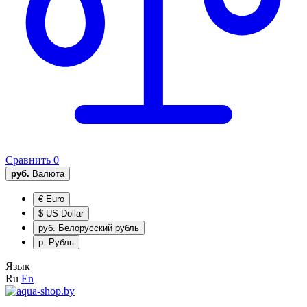
Сравнить
0
руб.
Валюта
€
Euro
$
US Dollar
руб.
Белорусский рубль
р.
Рубль
Язык
Ru
En