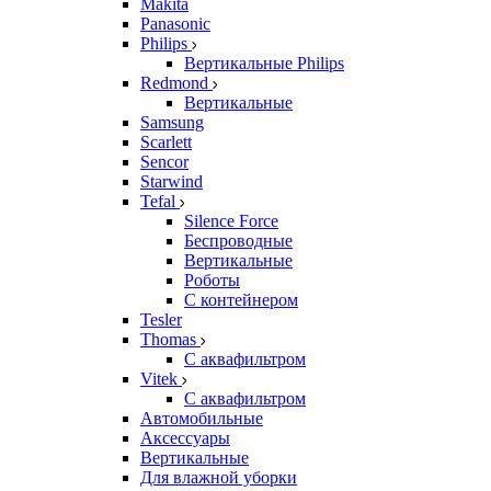
Makita
Panasonic
Philips
Вертикальные Philips
Redmond
Вертикальные
Samsung
Scarlett
Sencor
Starwind
Tefal
Silence Force
Беспроводные
Вертикальные
Роботы
С контейнером
Tesler
Thomas
С аквафильтром
Vitek
С аквафильтром
Автомобильные
Аксессуары
Вертикальные
Для влажной уборки