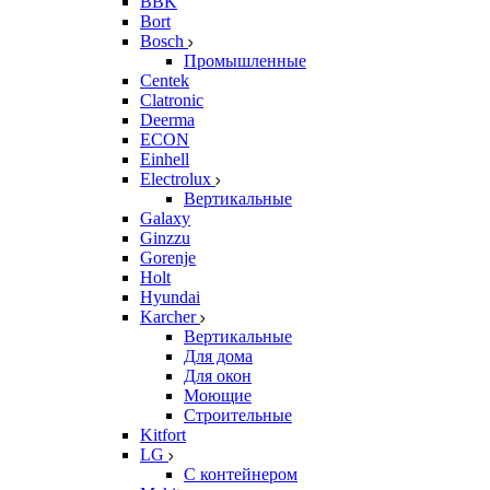
BBK
Bort
Bosch
Промышленные
Centek
Clatronic
Deerma
ECON
Einhell
Electrolux
Вертикальные
Galaxy
Ginzzu
Gorenje
Holt
Hyundai
Karcher
Вертикальные
Для дома
Для окон
Моющие
Строительные
Kitfort
LG
С контейнером