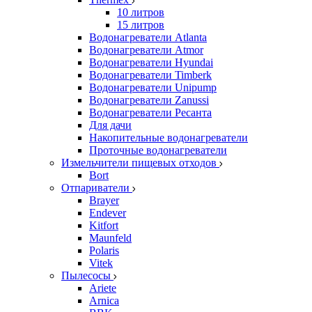
10 литров
15 литров
Водонагреватели Atlanta
Водонагреватели Atmor
Водонагреватели Hyundai
Водонагреватели Timberk
Водонагреватели Unipump
Водонагреватели Zanussi
Водонагреватели Ресанта
Для дачи
Накопительные водонагреватели
Проточные водонагреватели
Измельчители пищевых отходов
Bort
Отпариватели
Brayer
Endever
Kitfort
Maunfeld
Polaris
Vitek
Пылесосы
Ariete
Arnica