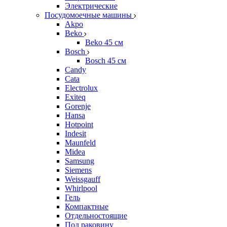
Электрические
Посудомоечные машины
Akpo
Beko
Beko 45 см
Bosch
Bosch 45 см
Candy
Cata
Electrolux
Exiteq
Gorenje
Hansa
Hotpoint
Indesit
Maunfeld
Midea
Samsung
Siemens
Weissgauff
Whirlpool
Гель
Компактные
Отдельностоящие
Под раковину