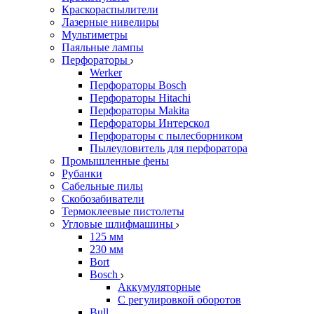
Краскораспылители
Лазерные нивелиры
Мультиметры
Паяльные лампы
Перфораторы
Werker
Перфораторы Bosch
Перфораторы Hitachi
Перфораторы Makita
Перфораторы Интерскол
Перфораторы с пылесборником
Пылеуловитель для перфоратора
Промышленные фены
Рубанки
Сабельные пилы
Скобозабиватели
Термоклеевые пистолеты
Угловые шлифмашины
125 мм
230 мм
Bort
Bosch
Аккумуляторные
С регулировкой оборотов
Bull