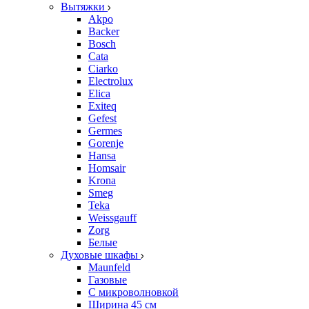
Вытяжки
Akpo
Backer
Bosch
Cata
Ciarko
Electrolux
Elica
Exiteq
Gefest
Germes
Gorenje
Hansa
Homsair
Krona
Smeg
Teka
Weissgauff
Zorg
Белые
Духовые шкафы
Maunfeld
Газовые
С микроволновкой
Ширина 45 см