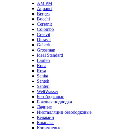
AM.PM
Aquanet
Berges
Bocchi
Cersanit
Colombo
Creavit
Duravit
Geberit
Grossman
Ideal Standard
Laufen
Roca
Rosa
Sanita
Santek
Santeri
WeltWasser
Безободковые
Боковая подводка
Дачные
Инсталляции безободковые
Керамин
Компакт
Коричневые