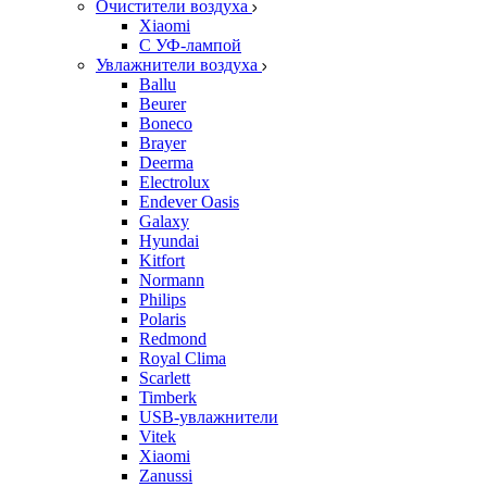
Очистители воздуха
Xiaomi
С УФ-лампой
Увлажнители воздуха
Ballu
Beurer
Boneco
Brayer
Deerma
Electrolux
Endever Oasis
Galaxy
Hyundai
Kitfort
Normann
Philips
Polaris
Redmond
Royal Clima
Scarlett
Timberk
USB-увлажнители
Vitek
Xiaomi
Zanussi