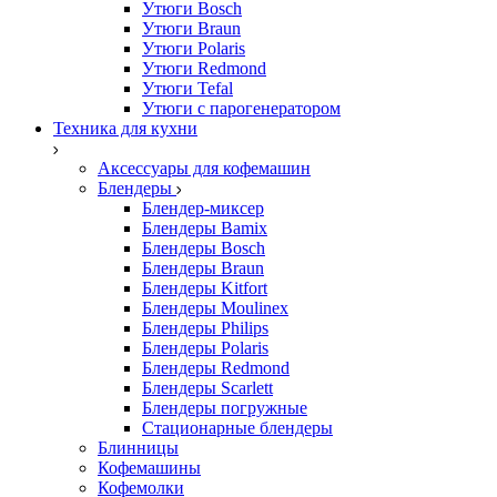
Утюги Bosch
Утюги Braun
Утюги Polaris
Утюги Redmond
Утюги Tefal
Утюги с парогенератором
Техника для кухни
Аксессуары для кофемашин
Блендеры
Блендер-миксер
Блендеры Bamix
Блендеры Bosch
Блендеры Braun
Блендеры Kitfort
Блендеры Moulinex
Блендеры Philips
Блендеры Polaris
Блендеры Redmond
Блендеры Scarlett
Блендеры погружные
Стационарные блендеры
Блинницы
Кофемашины
Кофемолки