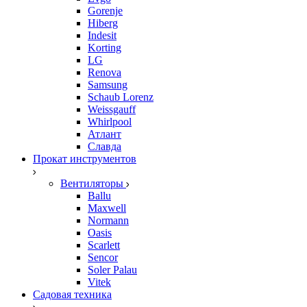
Gorenje
Hiberg
Indesit
Korting
LG
Renova
Samsung
Schaub Lorenz
Weissgauff
Whirlpool
Атлант
Славда
Прокат инструментов
Вентиляторы
Ballu
Maxwell
Normann
Oasis
Scarlett
Sencor
Soler Palau
Vitek
Садовая техника