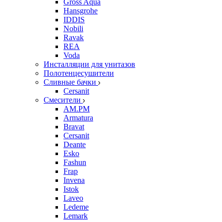
Gross Aqua
Hansgrohe
IDDIS
Nobili
Ravak
REA
Voda
Инсталляции для унитазов
Полотенцесушители
Сливные бачки
Cersanit
Смесители
AM.PM
Armatura
Bravat
Cersanit
Deante
Esko
Fashun
Frap
Invena
Istok
Laveo
Ledeme
Lemark