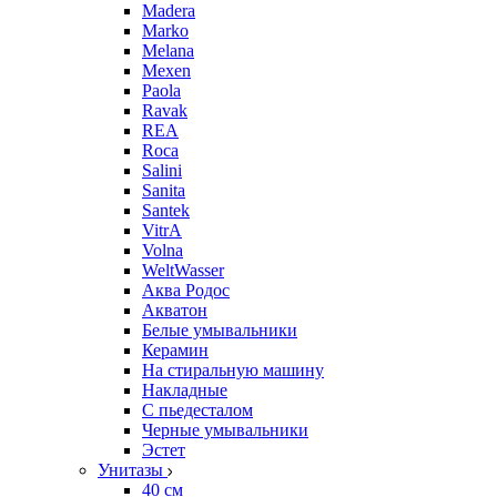
Madera
Marko
Melana
Mexen
Paola
Ravak
REA
Roca
Salini
Sanita
Santek
VitrA
Volna
WeltWasser
Аква Родос
Акватон
Белые умывальники
Керамин
На стиральную машину
Накладные
С пьедесталом
Черные умывальники
Эстет
Унитазы
40 см