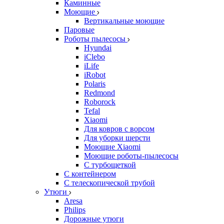
Каминные
Моющие
Вертикальные моющие
Паровые
Роботы пылесосы
Hyundai
iClebo
iLife
iRobot
Polaris
Redmond
Roborock
Tefal
Xiaomi
Для ковров с ворсом
Для уборки шерсти
Моющие Xiaomi
Моющие роботы-пылесосы
С турбощеткой
С контейнером
С телескопической трубой
Утюги
Aresa
Philips
Дорожные утюги