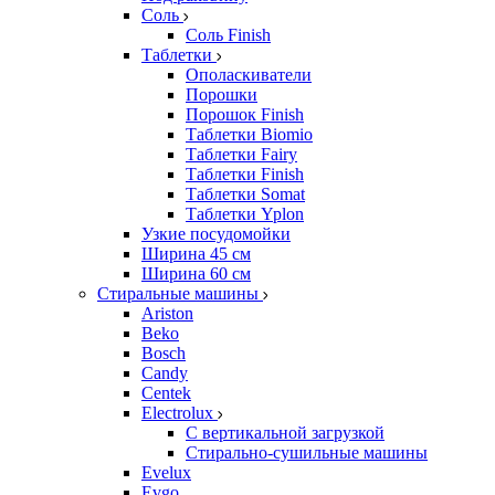
Соль
Соль Finish
Таблетки
Ополаскиватели
Порошки
Порошок Finish
Таблетки Biomio
Таблетки Fairy
Таблетки Finish
Таблетки Somat
Таблетки Yplon
Узкие посудомойки
Ширина 45 см
Ширина 60 см
Стиральные машины
Ariston
Beko
Bosch
Candy
Centek
Electrolux
С вертикальной загрузкой
Стирально-сушильные машины
Evelux
Evgo