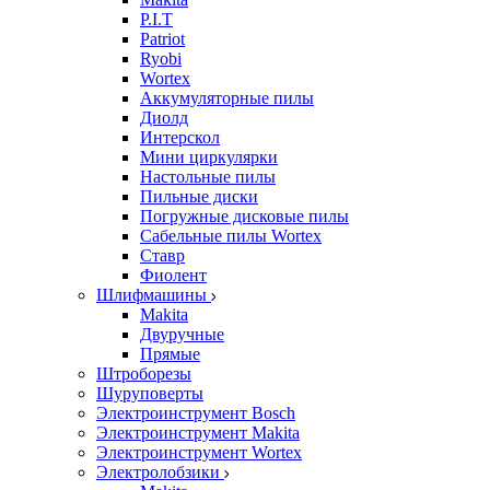
P.I.T
Patriot
Ryobi
Wortex
Аккумуляторные пилы
Диолд
Интерскол
Мини циркулярки
Настольные пилы
Пильные диски
Погружные дисковые пилы
Сабельные пилы Wortex
Ставр
Фиолент
Шлифмашины
Makita
Двуручные
Прямые
Штроборезы
Шуруповерты
Электроинструмент Bosch
Электроинструмент Makita
Электроинструмент Wortex
Электролобзики