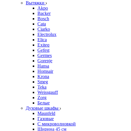
Вытяжки
Akpo
Backer
Bosch
Cata
Ciarko
Electrolux
Elica
Exiteq
Gefest
Germes
Gorenje
Hansa
Homsair
Krona
Smeg
Teka
Weissgauff
Zorg
Белые
Духовые шкафы
Maunfeld
Газовые
С микроволновкой
Ширина 45 см