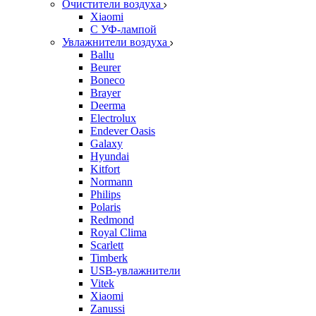
Очистители воздуха
Xiaomi
С УФ-лампой
Увлажнители воздуха
Ballu
Beurer
Boneco
Brayer
Deerma
Electrolux
Endever Oasis
Galaxy
Hyundai
Kitfort
Normann
Philips
Polaris
Redmond
Royal Clima
Scarlett
Timberk
USB-увлажнители
Vitek
Xiaomi
Zanussi