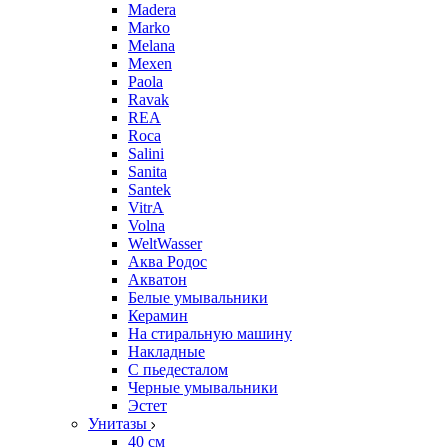
Madera
Marko
Melana
Mexen
Paola
Ravak
REA
Roca
Salini
Sanita
Santek
VitrA
Volna
WeltWasser
Аква Родос
Акватон
Белые умывальники
Керамин
На стиральную машину
Накладные
С пьедесталом
Черные умывальники
Эстет
Унитазы
40 см