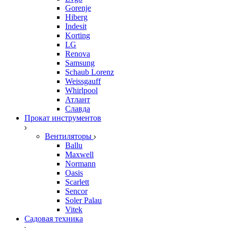
Gorenje
Hiberg
Indesit
Korting
LG
Renova
Samsung
Schaub Lorenz
Weissgauff
Whirlpool
Атлант
Славда
Прокат инструментов
Вентиляторы
Ballu
Maxwell
Normann
Oasis
Scarlett
Sencor
Soler Palau
Vitek
Садовая техника