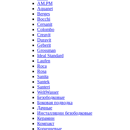
AM.PM
Aquanet
Berges
Bocchi
Cersanit
Colombo
Creavit
Duravit
Geberit
Grossman
Ideal Standard
Laufen
Roca
Rosa
Sanita
Santek
Santeri
WeltWasser
Безободковые
Боковая подводка
Дачные
Инсталляции безободковые
Керамин
Компакт
Коричневые