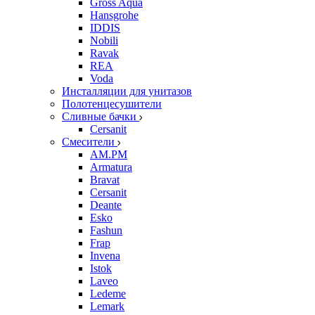
Gross Aqua
Hansgrohe
IDDIS
Nobili
Ravak
REA
Voda
Инсталляции для унитазов
Полотенцесушители
Сливные бачки
Cersanit
Смесители
AM.PM
Armatura
Bravat
Cersanit
Deante
Esko
Fashun
Frap
Invena
Istok
Laveo
Ledeme
Lemark