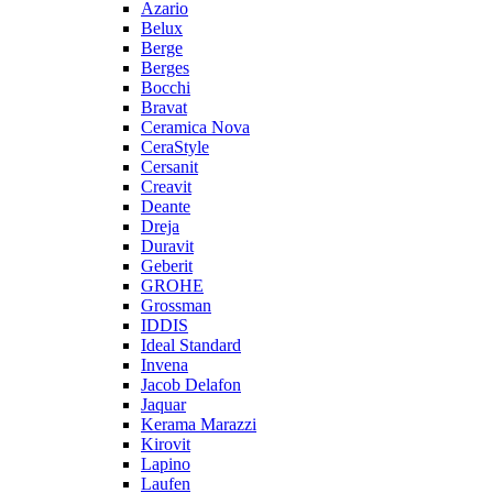
Azario
Belux
Berge
Berges
Bocchi
Bravat
Ceramica Nova
CeraStyle
Cersanit
Creavit
Deante
Dreja
Duravit
Geberit
GROHE
Grossman
IDDIS
Ideal Standard
Invena
Jacob Delafon
Jaquar
Kerama Marazzi
Kirovit
Lapino
Laufen