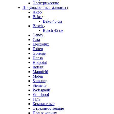
Электрические
Посудомоечные машины
Akpo
Beko
Beko 45 см
Bosch
Bosch 45 см
Candy
Cata
Electrolux
Exiteq
Gorenje
Hansa
Hotpoint
Indesit
Maunfeld
Midea
Samsung
Siemens
Weissgauff
Whirlpool
Гель
Компактные
Отдельностоящие
Под раковину