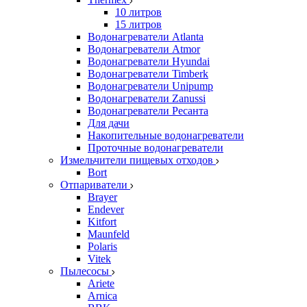
10 литров
15 литров
Водонагреватели Atlanta
Водонагреватели Atmor
Водонагреватели Hyundai
Водонагреватели Timberk
Водонагреватели Unipump
Водонагреватели Zanussi
Водонагреватели Ресанта
Для дачи
Накопительные водонагреватели
Проточные водонагреватели
Измельчители пищевых отходов
Bort
Отпариватели
Brayer
Endever
Kitfort
Maunfeld
Polaris
Vitek
Пылесосы
Ariete
Arnica