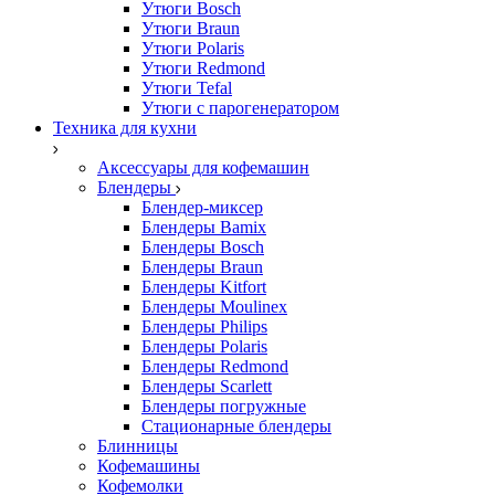
Утюги Bosch
Утюги Braun
Утюги Polaris
Утюги Redmond
Утюги Tefal
Утюги с парогенератором
Техника для кухни
Аксессуары для кофемашин
Блендеры
Блендер-миксер
Блендеры Bamix
Блендеры Bosch
Блендеры Braun
Блендеры Kitfort
Блендеры Moulinex
Блендеры Philips
Блендеры Polaris
Блендеры Redmond
Блендеры Scarlett
Блендеры погружные
Стационарные блендеры
Блинницы
Кофемашины
Кофемолки