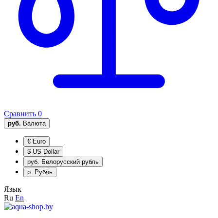
Сравнить
0
руб.
Валюта
€
Euro
$
US Dollar
руб.
Белорусский рубль
р.
Рубль
Язык
Ru
En