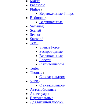
Makita
Panasonic
Philips
Вертикальные Philips
Redmond
Вертикальные
Samsung
Scarlett
Sencor
Starwind
Tefal
Silence Force
Беспроводные
Вертикальные
Роботы
С контейнером
Tesler
Thomas
С аквафильтром
Vitek
С аквафильтром
Автомобильные
Аксессуары
Вертикальные
Для влажной уборки