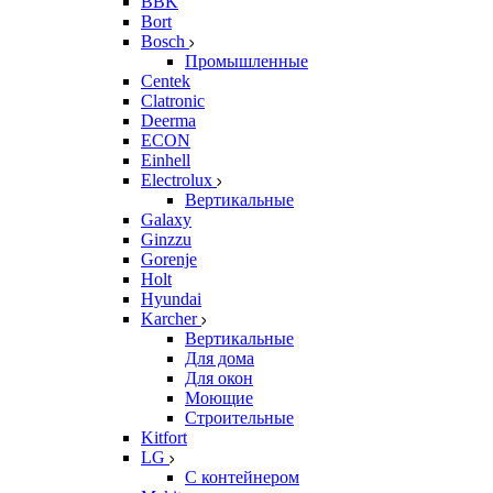
BBK
Bort
Bosch
Промышленные
Centek
Clatronic
Deerma
ECON
Einhell
Electrolux
Вертикальные
Galaxy
Ginzzu
Gorenje
Holt
Hyundai
Karcher
Вертикальные
Для дома
Для окон
Моющие
Строительные
Kitfort
LG
С контейнером