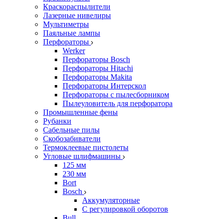
Краскораспылители
Лазерные нивелиры
Мультиметры
Паяльные лампы
Перфораторы
Werker
Перфораторы Bosch
Перфораторы Hitachi
Перфораторы Makita
Перфораторы Интерскол
Перфораторы с пылесборником
Пылеуловитель для перфоратора
Промышленные фены
Рубанки
Сабельные пилы
Скобозабиватели
Термоклеевые пистолеты
Угловые шлифмашины
125 мм
230 мм
Bort
Bosch
Аккумуляторные
С регулировкой оборотов
Bull