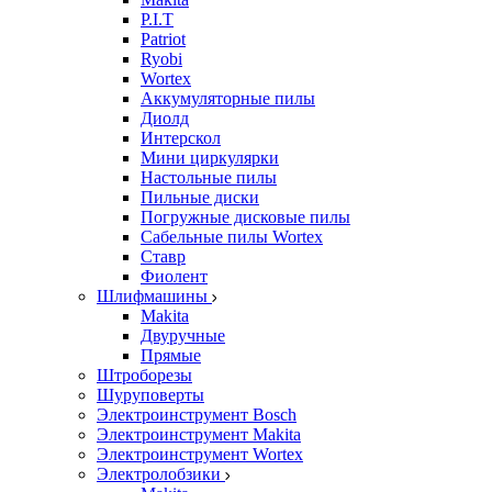
P.I.T
Patriot
Ryobi
Wortex
Аккумуляторные пилы
Диолд
Интерскол
Мини циркулярки
Настольные пилы
Пильные диски
Погружные дисковые пилы
Сабельные пилы Wortex
Ставр
Фиолент
Шлифмашины
Makita
Двуручные
Прямые
Штроборезы
Шуруповерты
Электроинструмент Bosch
Электроинструмент Makita
Электроинструмент Wortex
Электролобзики