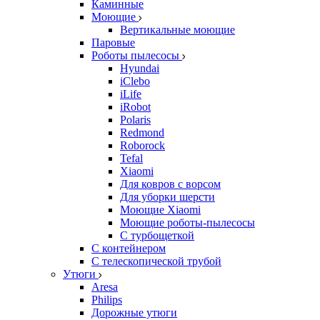
Каминные
Моющие
Вертикальные моющие
Паровые
Роботы пылесосы
Hyundai
iClebo
iLife
iRobot
Polaris
Redmond
Roborock
Tefal
Xiaomi
Для ковров с ворсом
Для уборки шерсти
Моющие Xiaomi
Моющие роботы-пылесосы
С турбощеткой
С контейнером
С телескопической трубой
Утюги
Aresa
Philips
Дорожные утюги