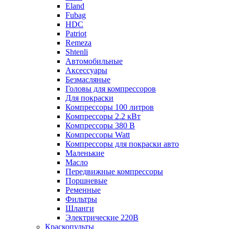
Eland
Fubag
HDC
Patriot
Remeza
Shtenli
Автомобильные
Аксессуары
Безмасляные
Головы для компрессоров
Для покраски
Компрессоры 100 литров
Компрессоры 2.2 кВт
Компрессоры 380 В
Компрессоры Watt
Компрессоры для покраски авто
Маленькие
Масло
Передвижные компрессоры
Поршневые
Ременные
Фильтры
Шланги
Электрические 220В
Краскопульты