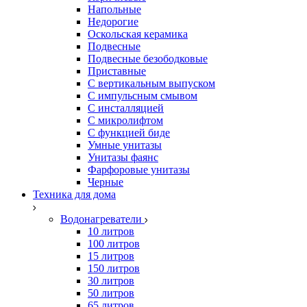
Напольные
Недорогие
Оскольская керамика
Подвесные
Подвесные безободковые
Приставные
С вертикальным выпуском
С импульсным смывом
С инсталляцией
С микролифтом
С функцией биде
Умные унитазы
Унитазы фаянс
Фарфоровые унитазы
Черные
Техника для дома
Водонагреватели
10 литров
100 литров
15 литров
150 литров
30 литров
50 литров
65 литров