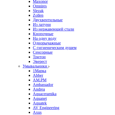
Maxonor
Omnires
Slezak
Zollen
Двухвентильные
Из латуни
Из нержавеющей стали
Кнопочные
На одну воду
Однорычажные
С гигиеническим душем
Сенсорные
Тритон
Эверест
Умывальники
1Марка
Abber
AM.PM
Ambassador
Andrea
Aquaceramika
Aquanet
Aquatek
AV Engineering
Axus