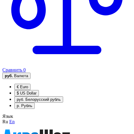
Сравнить
0
руб.
Валюта
€
Euro
$
US Dollar
руб.
Белорусский рубль
р.
Рубль
Язык
Ru
En