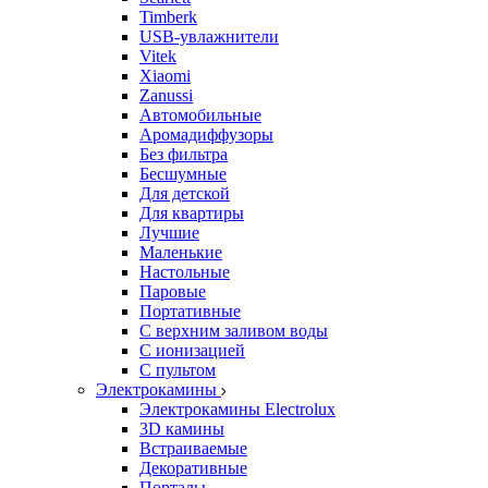
Timberk
USB-увлажнители
Vitek
Xiaomi
Zanussi
Автомобильные
Аромадиффузоры
Без фильтра
Бесшумные
Для детской
Для квартиры
Лучшие
Маленькие
Настольные
Паровые
Портативные
С верхним заливом воды
С ионизацией
С пультом
Электрокамины
Электрокамины Electrolux
3D камины
Встраиваемые
Декоративные
Порталы