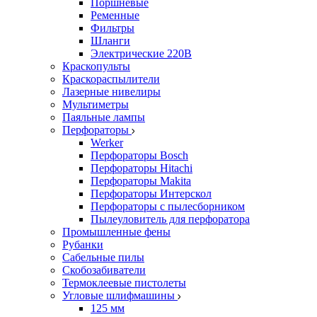
Поршневые
Ременные
Фильтры
Шланги
Электрические 220В
Краскопульты
Краскораспылители
Лазерные нивелиры
Мультиметры
Паяльные лампы
Перфораторы
Werker
Перфораторы Bosch
Перфораторы Hitachi
Перфораторы Makita
Перфораторы Интерскол
Перфораторы с пылесборником
Пылеуловитель для перфоратора
Промышленные фены
Рубанки
Сабельные пилы
Скобозабиватели
Термоклеевые пистолеты
Угловые шлифмашины
125 мм