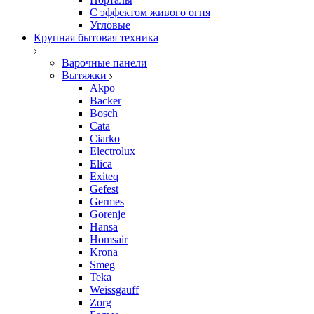
С эффектом живого огня
Угловые
Крупная бытовая техника
Варочные панели
Вытяжки
Akpo
Backer
Bosch
Cata
Ciarko
Electrolux
Elica
Exiteq
Gefest
Germes
Gorenje
Hansa
Homsair
Krona
Smeg
Teka
Weissgauff
Zorg