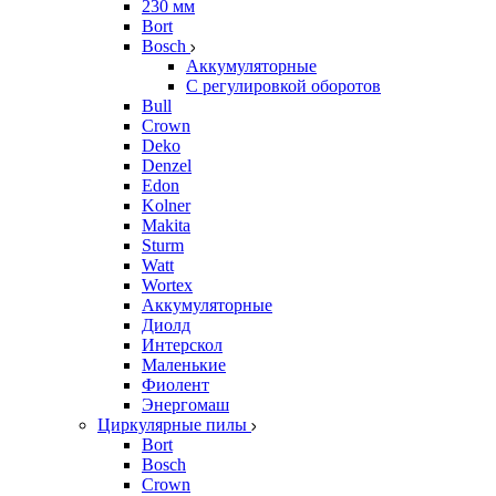
230 мм
Bort
Bosch
Аккумуляторные
С регулировкой оборотов
Bull
Crown
Deko
Denzel
Edon
Kolner
Makita
Sturm
Watt
Wortex
Аккумуляторные
Диолд
Интерскол
Маленькие
Фиолент
Энергомаш
Циркулярные пилы
Bort
Bosch
Crown