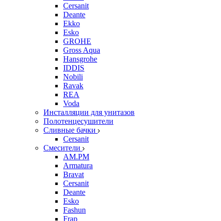
Cersanit
Deante
Ekko
Esko
GROHE
Gross Aqua
Hansgrohe
IDDIS
Nobili
Ravak
REA
Voda
Инсталляции для унитазов
Полотенцесушители
Сливные бачки
Cersanit
Смесители
AM.PM
Armatura
Bravat
Cersanit
Deante
Esko
Fashun
Frap