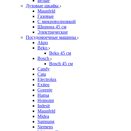
Белые
Духовые шкафы
Maunfeld
Газовые
С микроволновкой
Ширина 45 см
Электрические
Посудомоечные машины
Akpo
Beko
Beko 45 см
Bosch
Bosch 45 см
Candy
Cata
Electrolux
Exiteq
Gorenje
Hansa
Hotpoint
Indesit
Maunfeld
Midea
Samsung
Siemens