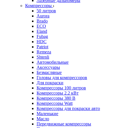
Лазерные дальномеры
Компрессоры
50 литров
Aurora
Brado
ECO
Eland
Fubag
HDC
Patriot
Remeza
Shtenli
Автомобильные
Аксессуары
Безмасляные
Головы для компрессоров
Для покраски
Компрессоры 100 литров
Компрессоры 2.2 кВт
Компрессоры 380 В
Компрессоры Watt
Компрессоры для покраски авто
Маленькие
Масло
Передвижные компрессоры