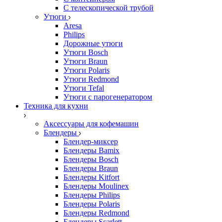
С телескопической трубой
Утюги
Aresa
Philips
Дорожные утюги
Утюги Bosch
Утюги Braun
Утюги Polaris
Утюги Redmond
Утюги Tefal
Утюги с парогенератором
Техника для кухни
Аксессуары для кофемашин
Блендеры
Блендер-миксер
Блендеры Bamix
Блендеры Bosch
Блендеры Braun
Блендеры Kitfort
Блендеры Moulinex
Блендеры Philips
Блендеры Polaris
Блендеры Redmond
Блендеры Scarlett