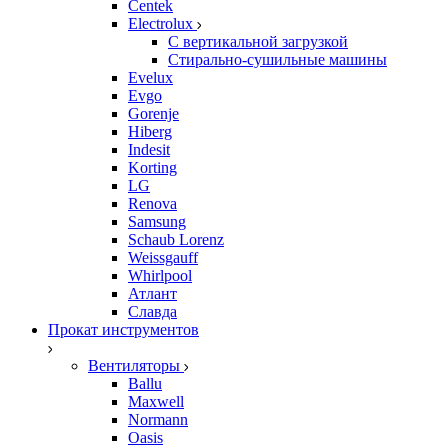
Centek
Electrolux
С вертикальной загрузкой
Стирально-сушильные машины
Evelux
Evgo
Gorenje
Hiberg
Indesit
Korting
LG
Renova
Samsung
Schaub Lorenz
Weissgauff
Whirlpool
Атлант
Славда
Прокат инструментов
Вентиляторы
Ballu
Maxwell
Normann
Oasis