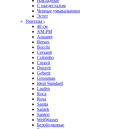
Накладные
С пьедесталом
Черные умывальники
Эстет
Унитазы
40 см
AM.PM
Aquanet
Berges
Bocchi
Cersanit
Colombo
Creavit
Duravit
Geberit
Grossman
Ideal Standard
Laufen
Roca
Rosa
Sanita
Santek
Santeri
WeltWasser
Безободковые