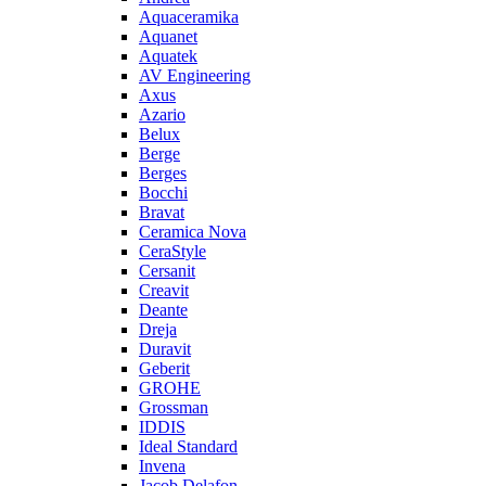
Aquaceramika
Aquanet
Aquatek
AV Engineering
Axus
Azario
Belux
Berge
Berges
Bocchi
Bravat
Ceramica Nova
CeraStyle
Cersanit
Creavit
Deante
Dreja
Duravit
Geberit
GROHE
Grossman
IDDIS
Ideal Standard
Invena
Jacob Delafon