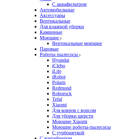
С аквафильтром
Автомобильные
Аксессуары
Вертикальные
Для влажной уборки
Каминные
Моющие
Вертикальные моющие
Паровые
Роботы пылесосы
Hyundai
iClebo
iLife
iRobot
Polaris
Redmond
Roborock
Tefal
Xiaomi
Для ковров с ворсом
Для уборки шерсти
Моющие Xiaomi
Моющие роботы-пылесосы
С турбощеткой
С контейнером