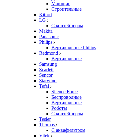
Моющие
Строительные
Kitfort
LG
С контейнером
Makita
Panasonic
Philips
Вертикальные Philips
Redmond
Вертикальные
Samsung
Scarlett
Sencor
Starwind
Tefal
Silence Force
Беспроводные
Вертикальные
Роботы
С контейнером
Tesler
Thomas
С аквафильтром
Vitek