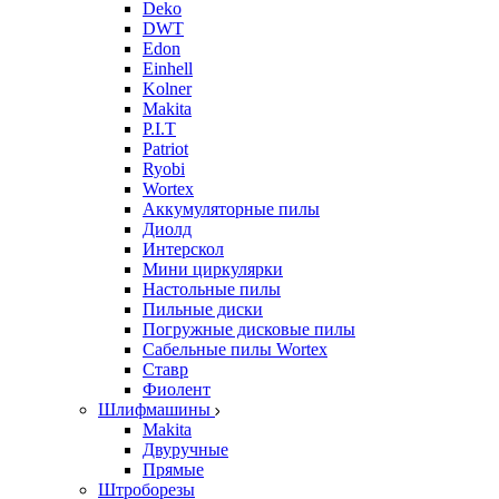
Deko
DWT
Edon
Einhell
Kolner
Makita
P.I.T
Patriot
Ryobi
Wortex
Аккумуляторные пилы
Диолд
Интерскол
Мини циркулярки
Настольные пилы
Пильные диски
Погружные дисковые пилы
Сабельные пилы Wortex
Ставр
Фиолент
Шлифмашины
Makita
Двуручные
Прямые
Штроборезы