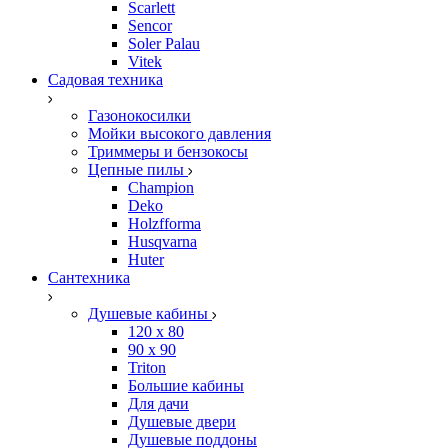
Scarlett
Sencor
Soler Palau
Vitek
Садовая техника
Газонокосилки
Мойки высокого давления
Триммеры и бензокосы
Цепные пилы
Champion
Deko
Holzfforma
Husqvarna
Huter
Сантехника
Душевые кабины
120 x 80
90 х 90
Triton
Большие кабины
Для дачи
Душевые двери
Душевые поддоны