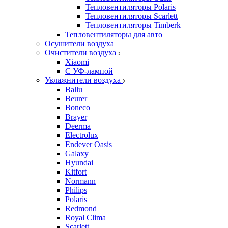
Тепловентиляторы Polaris
Тепловентиляторы Scarlett
Тепловентиляторы Timberk
Тепловентиляторы для авто
Осушители воздуха
Очистители воздуха
Xiaomi
С УФ-лампой
Увлажнители воздуха
Ballu
Beurer
Boneco
Brayer
Deerma
Electrolux
Endever Oasis
Galaxy
Hyundai
Kitfort
Normann
Philips
Polaris
Redmond
Royal Clima
Scarlett