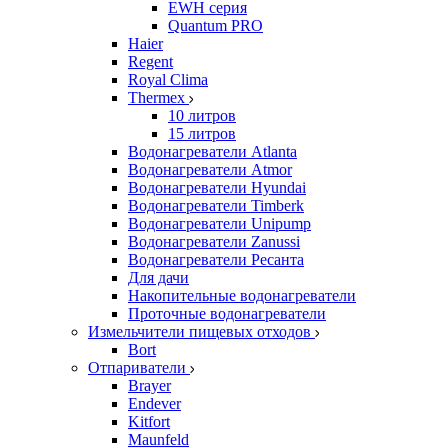
EWH серия
Quantum PRO
Haier
Regent
Royal Clima
Thermex
10 литров
15 литров
Водонагреватели Atlanta
Водонагреватели Atmor
Водонагреватели Hyundai
Водонагреватели Timberk
Водонагреватели Unipump
Водонагреватели Zanussi
Водонагреватели Ресанта
Для дачи
Накопительные водонагреватели
Проточные водонагреватели
Измельчители пищевых отходов
Bort
Отпариватели
Brayer
Endever
Kitfort
Maunfeld