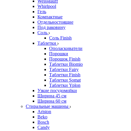
Weissgauff
Whirlpool
Гель
Компактные
Отдельностоящие
Под раковину
Соль
Соль Finish
Таблетки
Ополаскиватели
Порошки
Порошок Finish
Таблетки Biomio
Таблетки Fairy
Таблетки Finish
Таблетки Somat
Таблетки Yplon
Узкие посудомойки
Ширина 45 см
Ширина 60 см
Стиральные машины
Ariston
Beko
Bosch
Candy