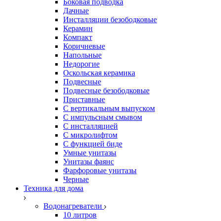
Боковая подводка
Дачные
Инсталляции безободковые
Керамин
Компакт
Коричневые
Напольные
Недорогие
Оскольская керамика
Подвесные
Подвесные безободковые
Приставные
С вертикальным выпуском
С импульсным смывом
С инсталляцией
С микролифтом
С функцией биде
Умные унитазы
Унитазы фаянс
Фарфоровые унитазы
Черные
Техника для дома
Водонагреватели
10 литров