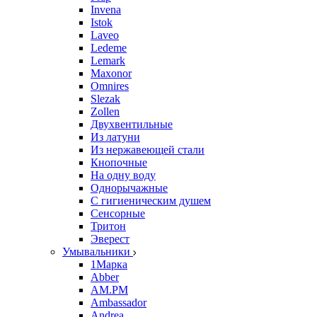
Invena
Istok
Laveo
Ledeme
Lemark
Maxonor
Omnires
Slezak
Zollen
Двухвентильные
Из латуни
Из нержавеющей стали
Кнопочные
На одну воду
Однорычажные
С гигиеническим душем
Сенсорные
Тритон
Эверест
Умывальники
1Марка
Abber
AM.PM
Ambassador
Andrea