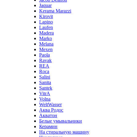
Jaquar
Kerama Marazzi
Kirovit
Lapino
Laufen
Madera
Marko
Melana
Mexen
Paola
Ravak
REA
Roca
Salini
Sanita
Santek
VitrA
Volna
WeltWasser
Аква Родос
Акватон
Белые умывальники
Керамин
На стиральную машину