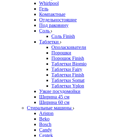
Whirlpool
Гель
Компактные
Отдельностоящие
Под раковину
Соль
Соль Finish
Таблетки
Ополаскиватели
Порошки
Порошок Finish
Таблетки Biomio
Таблетки Fairy
Таблетки Finish
Таблетки Somat
Таблетки Yplon
Узкие посудомойки
Ширина 45 см
Ширина 60 см
Стиральные машины
Ariston
Beko
Bosch
Candy
Centek