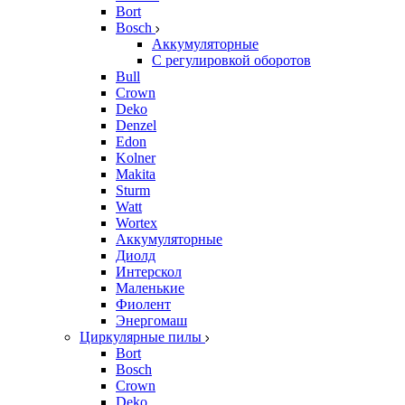
Bort
Bosch
Аккумуляторные
С регулировкой оборотов
Bull
Crown
Deko
Denzel
Edon
Kolner
Makita
Sturm
Watt
Wortex
Аккумуляторные
Диолд
Интерскол
Маленькие
Фиолент
Энергомаш
Циркулярные пилы
Bort
Bosch
Crown
Deko