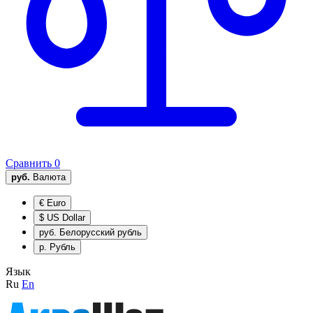
Сравнить
0
руб.
Валюта
€
Euro
$
US Dollar
руб.
Белорусский рубль
р.
Рубль
Язык
Ru
En