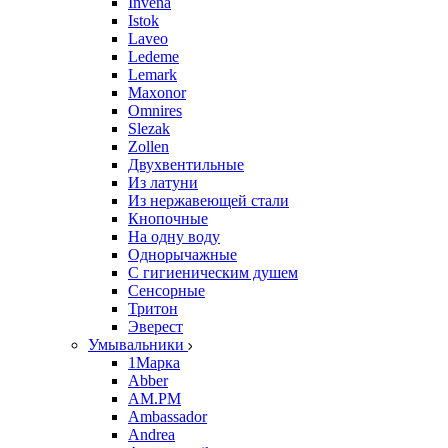
Invena
Istok
Laveo
Ledeme
Lemark
Maxonor
Omnires
Slezak
Zollen
Двухвентильные
Из латуни
Из нержавеющей стали
Кнопочные
На одну воду
Однорычажные
С гигиеническим душем
Сенсорные
Тритон
Эверест
Умывальники
1Марка
Abber
AM.PM
Ambassador
Andrea