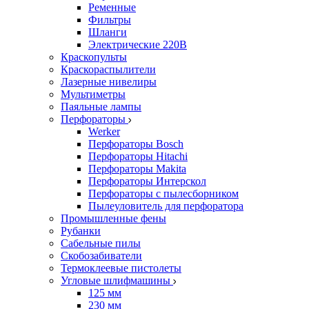
Ременные
Фильтры
Шланги
Электрические 220В
Краскопульты
Краскораспылители
Лазерные нивелиры
Мультиметры
Паяльные лампы
Перфораторы
Werker
Перфораторы Bosch
Перфораторы Hitachi
Перфораторы Makita
Перфораторы Интерскол
Перфораторы с пылесборником
Пылеуловитель для перфоратора
Промышленные фены
Рубанки
Сабельные пилы
Скобозабиватели
Термоклеевые пистолеты
Угловые шлифмашины
125 мм
230 мм