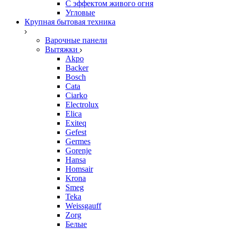
С эффектом живого огня
Угловые
Крупная бытовая техника
Варочные панели
Вытяжки
Akpo
Backer
Bosch
Cata
Ciarko
Electrolux
Elica
Exiteq
Gefest
Germes
Gorenje
Hansa
Homsair
Krona
Smeg
Teka
Weissgauff
Zorg
Белые