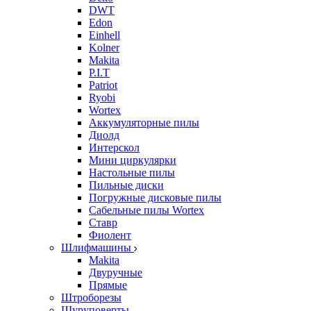
DWT
Edon
Einhell
Kolner
Makita
P.I.T
Patriot
Ryobi
Wortex
Аккумуляторные пилы
Диолд
Интерскол
Мини циркулярки
Настольные пилы
Пильные диски
Погружные дисковые пилы
Сабельные пилы Wortex
Ставр
Фиолент
Шлифмашины
Makita
Двуручные
Прямые
Штроборезы
Шуруповерты