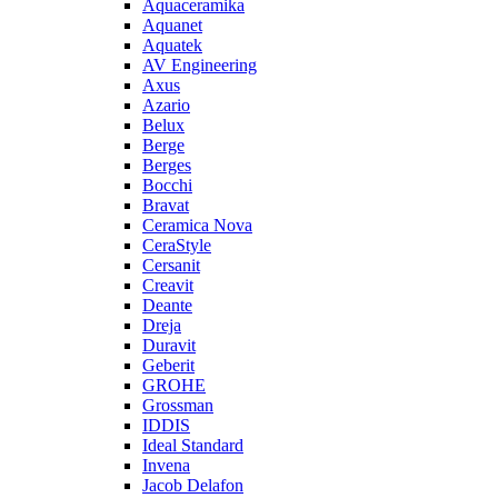
Aquaceramika
Aquanet
Aquatek
AV Engineering
Axus
Azario
Belux
Berge
Berges
Bocchi
Bravat
Ceramica Nova
CeraStyle
Cersanit
Creavit
Deante
Dreja
Duravit
Geberit
GROHE
Grossman
IDDIS
Ideal Standard
Invena
Jacob Delafon