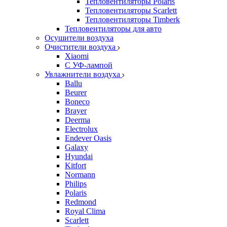
Тепловентиляторы Polaris
Тепловентиляторы Scarlett
Тепловентиляторы Timberk
Тепловентиляторы для авто
Осушители воздуха
Очистители воздуха
Xiaomi
С УФ-лампой
Увлажнители воздуха
Ballu
Beurer
Boneco
Brayer
Deerma
Electrolux
Endever Oasis
Galaxy
Hyundai
Kitfort
Normann
Philips
Polaris
Redmond
Royal Clima
Scarlett