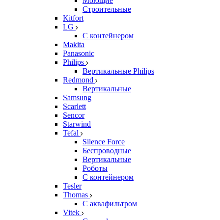
Моющие
Строительные
Kitfort
LG
С контейнером
Makita
Panasonic
Philips
Вертикальные Philips
Redmond
Вертикальные
Samsung
Scarlett
Sencor
Starwind
Tefal
Silence Force
Беспроводные
Вертикальные
Роботы
С контейнером
Tesler
Thomas
С аквафильтром
Vitek