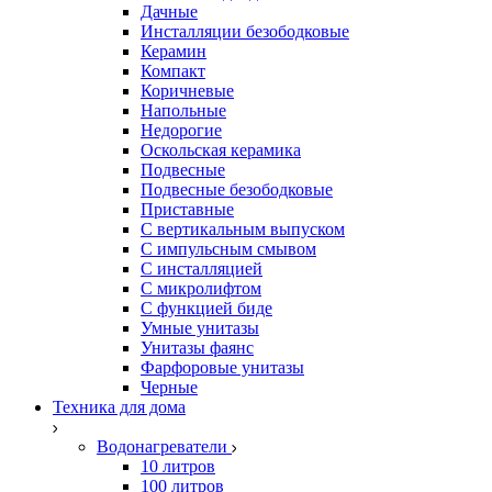
Дачные
Инсталляции безободковые
Керамин
Компакт
Коричневые
Напольные
Недорогие
Оскольская керамика
Подвесные
Подвесные безободковые
Приставные
С вертикальным выпуском
С импульсным смывом
С инсталляцией
С микролифтом
С функцией биде
Умные унитазы
Унитазы фаянс
Фарфоровые унитазы
Черные
Техника для дома
Водонагреватели
10 литров
100 литров