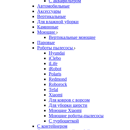
С аквафильтром
Автомобильные
Аксессуары
Вертикальные
Для влажной уборки
Каминные
Моющие
Вертикальные моющие
Паровые
Роботы пылесосы
Hyundai
iClebo
iLife
iRobot
Polaris
Redmond
Roborock
Tefal
Xiaomi
Для ковров с ворсом
Для уборки шерсти
Моющие Xiaomi
Моющие роботы-пылесосы
С турбощеткой
С контейнером