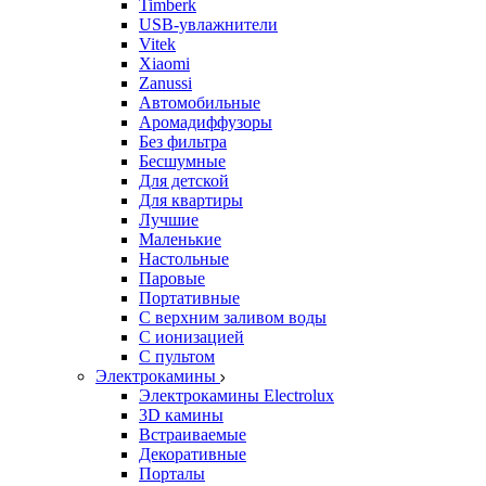
Timberk
USB-увлажнители
Vitek
Xiaomi
Zanussi
Автомобильные
Аромадиффузоры
Без фильтра
Бесшумные
Для детской
Для квартиры
Лучшие
Маленькие
Настольные
Паровые
Портативные
С верхним заливом воды
С ионизацией
С пультом
Электрокамины
Электрокамины Electrolux
3D камины
Встраиваемые
Декоративные
Порталы