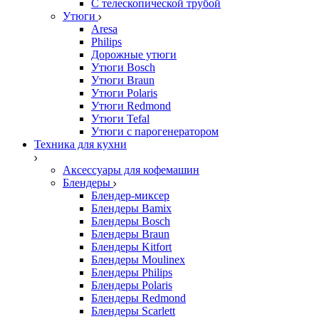
С телескопической трубой
Утюги
Aresa
Philips
Дорожные утюги
Утюги Bosch
Утюги Braun
Утюги Polaris
Утюги Redmond
Утюги Tefal
Утюги с парогенератором
Техника для кухни
Аксессуары для кофемашин
Блендеры
Блендер-миксер
Блендеры Bamix
Блендеры Bosch
Блендеры Braun
Блендеры Kitfort
Блендеры Moulinex
Блендеры Philips
Блендеры Polaris
Блендеры Redmond
Блендеры Scarlett