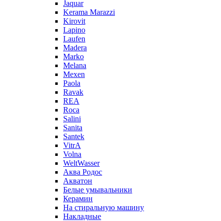
Jaquar
Kerama Marazzi
Kirovit
Lapino
Laufen
Madera
Marko
Melana
Mexen
Paola
Ravak
REA
Roca
Salini
Sanita
Santek
VitrA
Volna
WeltWasser
Аква Родос
Акватон
Белые умывальники
Керамин
На стиральную машину
Накладные