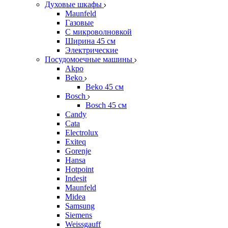
Духовые шкафы
Maunfeld
Газовые
С микроволновкой
Ширина 45 см
Электрические
Посудомоечные машины
Akpo
Beko
Beko 45 см
Bosch
Bosch 45 см
Candy
Cata
Electrolux
Exiteq
Gorenje
Hansa
Hotpoint
Indesit
Maunfeld
Midea
Samsung
Siemens
Weissgauff