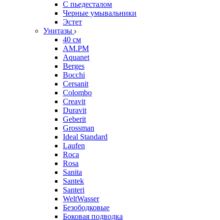
С пьедесталом
Черные умывальники
Эстет
Унитазы
40 см
AM.PM
Aquanet
Berges
Bocchi
Cersanit
Colombo
Creavit
Duravit
Geberit
Grossman
Ideal Standard
Laufen
Roca
Rosa
Sanita
Santek
Santeri
WeltWasser
Безободковые
Боковая подводка