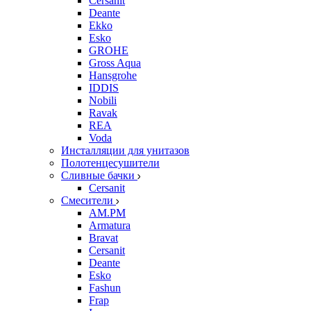
Cersanit
Deante
Ekko
Esko
GROHE
Gross Aqua
Hansgrohe
IDDIS
Nobili
Ravak
REA
Voda
Инсталляции для унитазов
Полотенцесушители
Сливные бачки
Cersanit
Смесители
AM.PM
Armatura
Bravat
Cersanit
Deante
Esko
Fashun
Frap