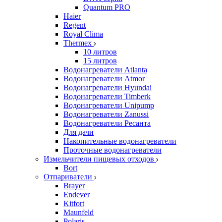
Quantum PRO
Haier
Regent
Royal Clima
Thermex
10 литров
15 литров
Водонагреватели Atlanta
Водонагреватели Atmor
Водонагреватели Hyundai
Водонагреватели Timberk
Водонагреватели Unipump
Водонагреватели Zanussi
Водонагреватели Ресанта
Для дачи
Накопительные водонагреватели
Проточные водонагреватели
Измельчители пищевых отходов
Bort
Отпариватели
Brayer
Endever
Kitfort
Maunfeld
Polaris