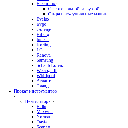
Electrolux
С вертикальной загрузкой
Стирально-сушильные машины
Evelux
Evgo
Gorenje
Hiberg
Indesit
Korting
LG
Renova
Samsung
Schaub Lorenz
Weissgauff
Whirlpool
Атлант
Славда
Прокат инструментов
Вентиляторы
Ballu
Maxwell
Normann
Oasis
Scarlett