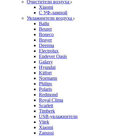
Очистители воздуха
Xiaomi
С УФ-лампой
Увлажнители воздуха
Ballu
Beurer
Boneco
Brayer
Deerma
Electrolux
Endever Oasis
Galaxy
Hyundai
Kitfort
Normann
Philips
Polaris
Redmond
Royal Clima
Scarlett
Timberk
USB-увлажнители
Vitek
Xiaomi
Zanussi