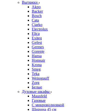
Вытяжки
Akpo
Backer
Bosch
Cata
Ciarko
Electrolux
Elica
Exiteq
Gefest
Germes
Gorenje
Hansa
Homsair
Krona
Smeg
Teka
Weissgauff
Zorg
Белые
Духовые шкафы
Maunfeld
Газовые
С микроволновкой
Ширина 45 см