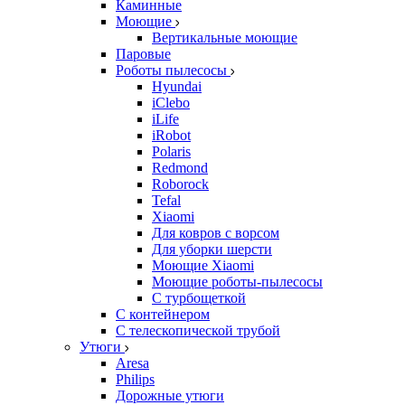
Каминные
Моющие
Вертикальные моющие
Паровые
Роботы пылесосы
Hyundai
iClebo
iLife
iRobot
Polaris
Redmond
Roborock
Tefal
Xiaomi
Для ковров с ворсом
Для уборки шерсти
Моющие Xiaomi
Моющие роботы-пылесосы
С турбощеткой
С контейнером
С телескопической трубой
Утюги
Aresa
Philips
Дорожные утюги