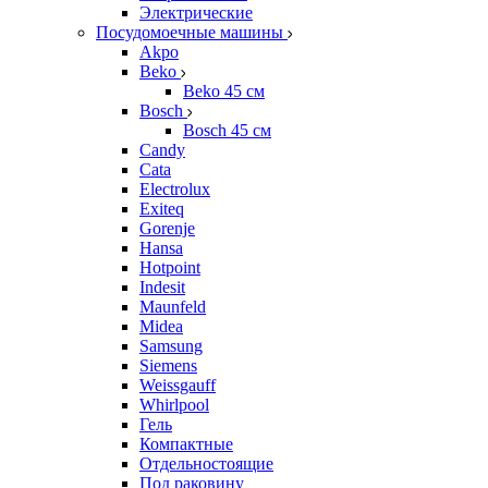
Электрические
Посудомоечные машины
Akpo
Beko
Beko 45 см
Bosch
Bosch 45 см
Candy
Cata
Electrolux
Exiteq
Gorenje
Hansa
Hotpoint
Indesit
Maunfeld
Midea
Samsung
Siemens
Weissgauff
Whirlpool
Гель
Компактные
Отдельностоящие
Под раковину