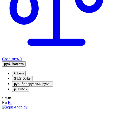
Сравнить
0
руб.
Валюта
€
Euro
$
US Dollar
руб.
Белорусский рубль
р.
Рубль
Язык
Ru
En