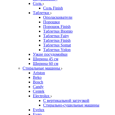
Соль
Соль Finish
Таблетки
Ополаскиватели
Порошки
Порошок Finish
Таблетки Biomio
Таблетки Fairy
Таблетки Finish
Таблетки Somat
Таблетки Yplon
Узкие посудомойки
Ширина 45 см
Ширина 60 см
Стиральные машины
Ariston
Beko
Bosch
Candy
Centek
Electrolux
С вертикальной загрузкой
Стирально-сушильные машины
Evelux
Evgo