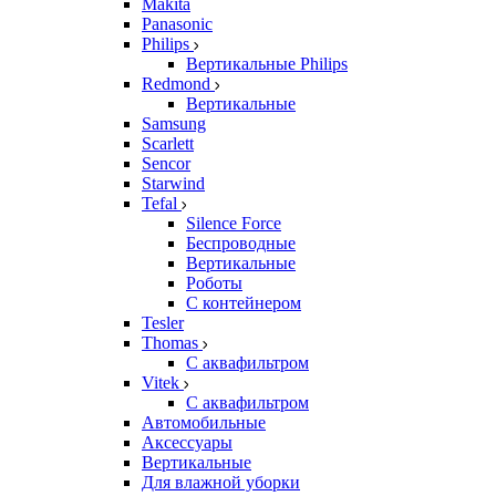
Makita
Panasonic
Philips
Вертикальные Philips
Redmond
Вертикальные
Samsung
Scarlett
Sencor
Starwind
Tefal
Silence Force
Беспроводные
Вертикальные
Роботы
С контейнером
Tesler
Thomas
С аквафильтром
Vitek
С аквафильтром
Автомобильные
Аксессуары
Вертикальные
Для влажной уборки