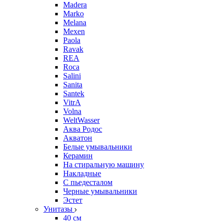
Madera
Marko
Melana
Mexen
Paola
Ravak
REA
Roca
Salini
Sanita
Santek
VitrA
Volna
WeltWasser
Аква Родос
Акватон
Белые умывальники
Керамин
На стиральную машину
Накладные
С пьедесталом
Черные умывальники
Эстет
Унитазы
40 см