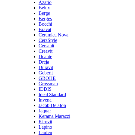
Azario
Belux
Berge
Berges
Bocchi
Bravat
Ceramica Nova
CeraStyle
Cersanit
Creavit
Deante
Dreja
Duravit
Geberit
GROHE
Grossman
IDDIS
Ideal Standard
Invena
Jacob Delafon
Jaquar
Kerama Marazzi
Kirovit
Lapino
Laufen