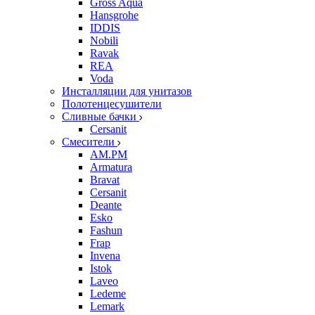
Gross Aqua
Hansgrohe
IDDIS
Nobili
Ravak
REA
Voda
Инсталляции для унитазов
Полотенцесушители
Сливные бачки
Cersanit
Смесители
AM.PM
Armatura
Bravat
Cersanit
Deante
Esko
Fashun
Frap
Invena
Istok
Laveo
Ledeme
Lemark