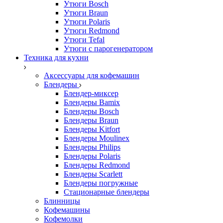
Утюги Bosch
Утюги Braun
Утюги Polaris
Утюги Redmond
Утюги Tefal
Утюги с парогенератором
Техника для кухни
Аксессуары для кофемашин
Блендеры
Блендер-миксер
Блендеры Bamix
Блендеры Bosch
Блендеры Braun
Блендеры Kitfort
Блендеры Moulinex
Блендеры Philips
Блендеры Polaris
Блендеры Redmond
Блендеры Scarlett
Блендеры погружные
Стационарные блендеры
Блинницы
Кофемашины
Кофемолки