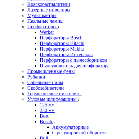
Краскораспылители
Лазерные нивелиры
Мультиметры
Паяльные лампы
Перфораторы
Werker
Перфораторы Bosch
Перфораторы Hitachi
Перфораторы Makita
Перфораторы Интерскол
Перфораторы с пылесборником
Пылеуловитель для перфоратора
Промышленные фены
Рубанки
Сабельные пилы
Скобозабиватели
Термоклеевые пистолеты
Угловые шлифмашины
125 мм
230 мм
Bort
Bosch
Аккумуляторные
С регулировкой оборотов
Bull