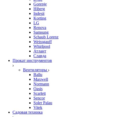
Gorenje
Hiberg
Indesit
Korting
LG
Renova
Samsung
Schaub Lorenz
Weissgauff
Whirlpool
Атлант
Славда
Прокат инструментов
Вентиляторы
Ballu
Maxwell
Normann
Oasis
Scarlett
Sencor
Soler Palau
Vitek
Садовая техника