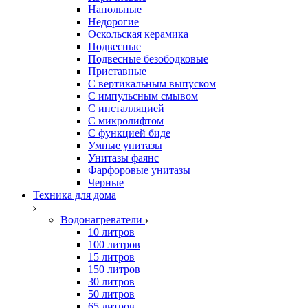
Напольные
Недорогие
Оскольская керамика
Подвесные
Подвесные безободковые
Приставные
С вертикальным выпуском
С импульсным смывом
С инсталляцией
С микролифтом
С функцией биде
Умные унитазы
Унитазы фаянс
Фарфоровые унитазы
Черные
Техника для дома
Водонагреватели
10 литров
100 литров
15 литров
150 литров
30 литров
50 литров
65 литров