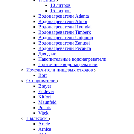
10 литров
15 литров
Водонагреватели Atlanta
Водонагреватели Atmor
Водонагреватели Hyundai
Водонагреватели Timberk
Водонагреватели Unipump
Водонагреватели Zanussi
Водонагреватели Ресанта
Для дачи
Накопительные водонагреватели
Проточные водонагреватели
Измельчители пищевых отходов
Bort
Отпариватели
Brayer
Endever
Kitfort
Maunfeld
Polaris
Vitek
Пылесосы
Ariete
Arnica