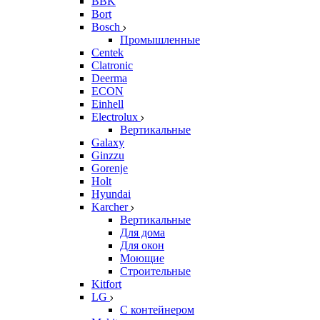
BBK
Bort
Bosch
Промышленные
Centek
Clatronic
Deerma
ECON
Einhell
Electrolux
Вертикальные
Galaxy
Ginzzu
Gorenje
Holt
Hyundai
Karcher
Вертикальные
Для дома
Для окон
Моющие
Строительные
Kitfort
LG
С контейнером