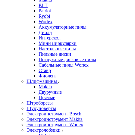
P.I.T
Patriot
Ryobi
Wortex
Аккумуляторные пилы
Диолд
Интерскол
Мини циркулярки
Настольные пилы
Пильные диски
Погружные дисковые пилы
Сабельные пилы Wortex
Ставр
Фиолент
Шлифмашины
Makita
Двуручные
Прямые
Штроборезы
Шуруповерты
Электроинструмент Bosch
Электроинструмент Makita
Электроинструмент Wortex
Электролобзики