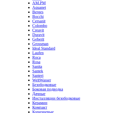
AM.PM
Aquanet
Berges
Bocchi
Cersanit
Colombo
Creavit
Duravit
Geberit
Grossman
Ideal Standard
Laufen
Roca
Rosa
Sanita
Santek
Santeri
WeltWasser
Безободковые
Боковая подводка
Дачные
Инсталляции безободковые
Керамин
Компакт
Коричневые