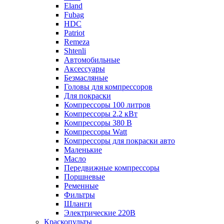
Eland
Fubag
HDC
Patriot
Remeza
Shtenli
Автомобильные
Аксессуары
Безмасляные
Головы для компрессоров
Для покраски
Компрессоры 100 литров
Компрессоры 2.2 кВт
Компрессоры 380 В
Компрессоры Watt
Компрессоры для покраски авто
Маленькие
Масло
Передвижные компрессоры
Поршневые
Ременные
Фильтры
Шланги
Электрические 220В
Краскопульты