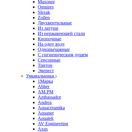
Maxonor
Omnires
Slezak
Zollen
Двухвентильные
Из латуни
Из нержавеющей стали
Кнопочные
На одну воду
Однорычажные
С гигиеническим душем
Сенсорные
Тритон
Эверест
Умывальники
1Марка
Abber
AM.PM
Ambassador
Andrea
Aquaceramika
Aquanet
Aquatek
AV Engineering
Axus