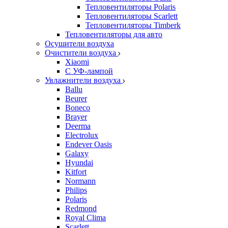
Тепловентиляторы Polaris
Тепловентиляторы Scarlett
Тепловентиляторы Timberk
Тепловентиляторы для авто
Осушители воздуха
Очистители воздуха
Xiaomi
С УФ-лампой
Увлажнители воздуха
Ballu
Beurer
Boneco
Brayer
Deerma
Electrolux
Endever Oasis
Galaxy
Hyundai
Kitfort
Normann
Philips
Polaris
Redmond
Royal Clima
Scarlett