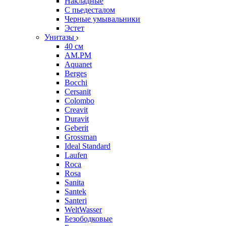
Накладные
С пьедесталом
Черные умывальники
Эстет
Унитазы
40 см
AM.PM
Aquanet
Berges
Bocchi
Cersanit
Colombo
Creavit
Duravit
Geberit
Grossman
Ideal Standard
Laufen
Roca
Rosa
Sanita
Santek
Santeri
WeltWasser
Безободковые