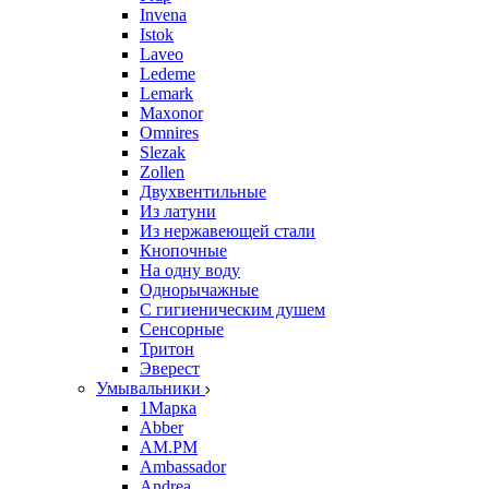
Invena
Istok
Laveo
Ledeme
Lemark
Maxonor
Omnires
Slezak
Zollen
Двухвентильные
Из латуни
Из нержавеющей стали
Кнопочные
На одну воду
Однорычажные
С гигиеническим душем
Сенсорные
Тритон
Эверест
Умывальники
1Марка
Abber
AM.PM
Ambassador
Andrea