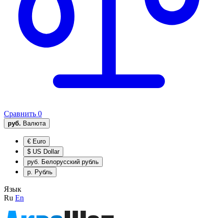
Сравнить
0
руб.
Валюта
€
Euro
$
US Dollar
руб.
Белорусский рубль
р.
Рубль
Язык
Ru
En