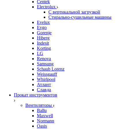
Centek
Electrolux
С вертикальной загрузкой
Стирально-сушильные машины
Evelux
Evgo
Gorenje
Hiberg
Indesit
Korting
LG
Renova
Samsung
Schaub Lorenz
Weissgauff
Whirlpool
Атлант
Славда
Прокат инструментов
Вентиляторы
Ballu
Maxwell
Normann
Oasis