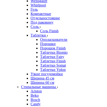
Weissgauff
Whirlpool
Гель
Компактные
Отдельностоящие
Под раковину
Соль
Соль Finish
Таблетки
Ополаскиватели
Порошки
Порошок Finish
Таблетки Biomio
Таблетки Fairy
Таблетки Finish
Таблетки Somat
Таблетки Yplon
Узкие посудомойки
Ширина 45 см
Ширина 60 см
Стиральные машины
Ariston
Beko
Bosch
Candy