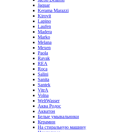
Jaquar
Kerama Marazzi
Kirovit
Lapino
Laufen
Madera
Marko
Melana
Mexen
Paola
Ravak
REA
Roca
Salini
Sanita
Santek
VitrA
Volna
WeltWasser
Аква Родос
Акватон
Белые умывальники
Керамин
На стиральную машину