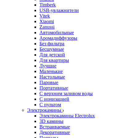
Timberk
USB-увлажнители
Vitek
Xiaomi
Zanussi
Автомобильные
Аромадиффузоры
Без фильтра
Бесшумные
Для детской
Для квартиры
Лучшие
Маленькие
Настольные
Паровые
Портативные
С верхним заливом воды
С ионизацией
С пультом
Электрокамины
Электрокамины Electrolux
3D камины
Встраиваемые
Декоративные
Порталы