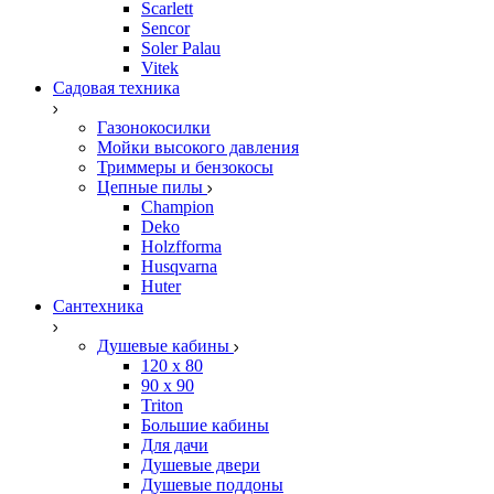
Scarlett
Sencor
Soler Palau
Vitek
Садовая техника
Газонокосилки
Мойки высокого давления
Триммеры и бензокосы
Цепные пилы
Champion
Deko
Holzfforma
Husqvarna
Huter
Сантехника
Душевые кабины
120 x 80
90 х 90
Triton
Большие кабины
Для дачи
Душевые двери
Душевые поддоны