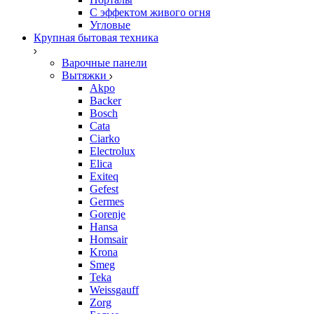
С эффектом живого огня
Угловые
Крупная бытовая техника
Варочные панели
Вытяжки
Akpo
Backer
Bosch
Cata
Ciarko
Electrolux
Elica
Exiteq
Gefest
Germes
Gorenje
Hansa
Homsair
Krona
Smeg
Teka
Weissgauff
Zorg