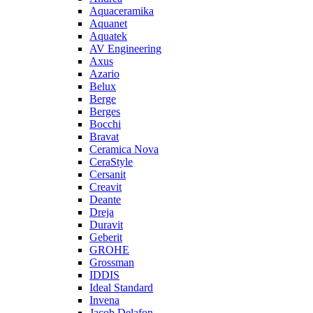
Aquaceramika
Aquanet
Aquatek
AV Engineering
Axus
Azario
Belux
Berge
Berges
Bocchi
Bravat
Ceramica Nova
CeraStyle
Cersanit
Creavit
Deante
Dreja
Duravit
Geberit
GROHE
Grossman
IDDIS
Ideal Standard
Invena
Jacob Delafon