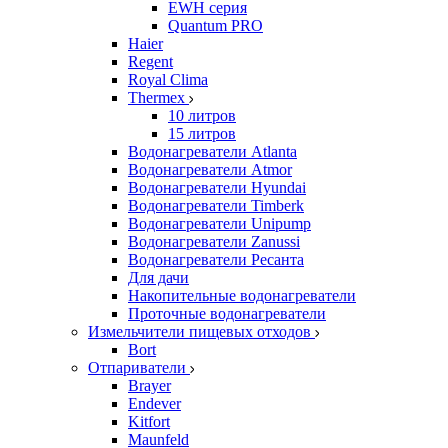
EWH серия
Quantum PRO
Haier
Regent
Royal Clima
Thermex
10 литров
15 литров
Водонагреватели Atlanta
Водонагреватели Atmor
Водонагреватели Hyundai
Водонагреватели Timberk
Водонагреватели Unipump
Водонагреватели Zanussi
Водонагреватели Ресанта
Для дачи
Накопительные водонагреватели
Проточные водонагреватели
Измельчители пищевых отходов
Bort
Отпариватели
Brayer
Endever
Kitfort
Maunfeld