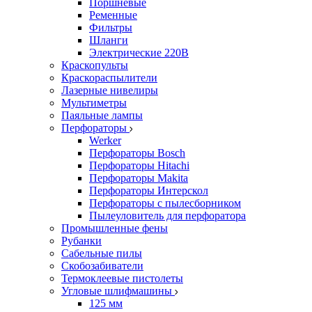
Поршневые
Ременные
Фильтры
Шланги
Электрические 220В
Краскопульты
Краскораспылители
Лазерные нивелиры
Мультиметры
Паяльные лампы
Перфораторы
Werker
Перфораторы Bosch
Перфораторы Hitachi
Перфораторы Makita
Перфораторы Интерскол
Перфораторы с пылесборником
Пылеуловитель для перфоратора
Промышленные фены
Рубанки
Сабельные пилы
Скобозабиватели
Термоклеевые пистолеты
Угловые шлифмашины
125 мм