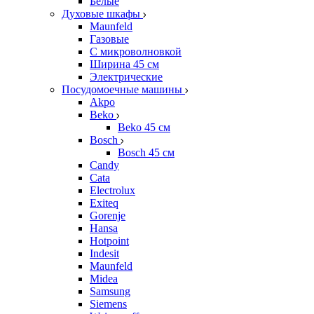
Белые
Духовые шкафы
Maunfeld
Газовые
С микроволновкой
Ширина 45 см
Электрические
Посудомоечные машины
Akpo
Beko
Beko 45 см
Bosch
Bosch 45 см
Candy
Cata
Electrolux
Exiteq
Gorenje
Hansa
Hotpoint
Indesit
Maunfeld
Midea
Samsung
Siemens