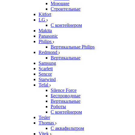
Моющие
Строительные
Kitfort
LG
С контейнером
Makita
Panasonic
Philips
Вертикальные Philips
Redmond
Вертикальные
Samsung
Scarlett
Sencor
Starwind
Tefal
Silence Force
Беспроводные
Вертикальные
Роботы
С контейнером
Tesler
Thomas
С аквафильтром
Vitek