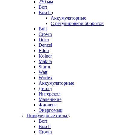
230 мм
Bort
Bosch
Аккумуляторные
С регулировкой оборотов
Bull
Crown
Deko
Denzel
Edon
Kolner
Makita
Sturm
Watt
Wortex
Аккумуляторные
Диолд
Интерскол
Маленькие
Фиолент
Энергомаш
Циркулярные пилы
Bort
Bosch
Crown