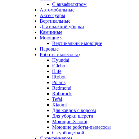
С аквафильтром
Автомобильные
Аксессуары
Вертикальные
Для влажной уборки
Каминные
Моющие
Вертикальные моющие
Паровые
Роботы пылесосы
Hyundai
iClebo
iLife
iRobot
Polaris
Redmond
Roborock
Tefal
Xiaomi
Для ковров с ворсом
Для уборки шерсти
Моющие Xiaomi
Моющие роботы-пылесосы
С турбощеткой
С контейнером