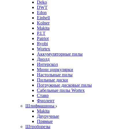
Deko
DWT
Edon
Einhell
Kolner
Makita
P.I.T
Patriot
Ryobi
Wortex
Аккумуляторные пилы
Диолд
Интерскол
Мини циркулярки
Настольные пилы
Пильные диски
Погружные дисковые пилы
Сабельные пилы Wortex
Ставр
Фиолент
Шлифмашины
Makita
Двуручные
Прямые
Штроборезы