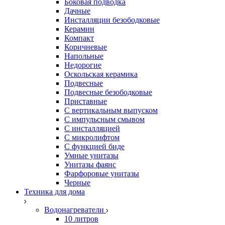
Боковая подводка
Дачные
Инсталляции безободковые
Керамин
Компакт
Коричневые
Напольные
Недорогие
Оскольская керамика
Подвесные
Подвесные безободковые
Приставные
С вертикальным выпуском
С импульсным смывом
С инсталляцией
С микролифтом
С функцией биде
Умные унитазы
Унитазы фаянс
Фарфоровые унитазы
Черные
Техника для дома
Водонагреватели
10 литров