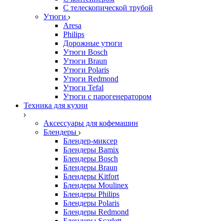
С телескопической трубой
Утюги
Aresa
Philips
Дорожные утюги
Утюги Bosch
Утюги Braun
Утюги Polaris
Утюги Redmond
Утюги Tefal
Утюги с парогенератором
Техника для кухни
Аксессуары для кофемашин
Блендеры
Блендер-миксер
Блендеры Bamix
Блендеры Bosch
Блендеры Braun
Блендеры Kitfort
Блендеры Moulinex
Блендеры Philips
Блендеры Polaris
Блендеры Redmond
Блендеры Scarlett