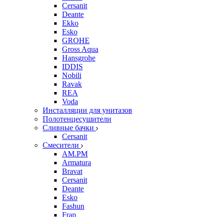
Cersanit
Deante
Ekko
Esko
GROHE
Gross Aqua
Hansgrohe
IDDIS
Nobili
Ravak
REA
Voda
Инсталляции для унитазов
Полотенцесушители
Сливные бачки
Cersanit
Смесители
AM.PM
Armatura
Bravat
Cersanit
Deante
Esko
Fashun
Frap