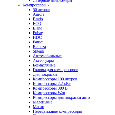
Лазерные дальномеры
Компрессоры
50 литров
Aurora
Brado
ECO
Eland
Fubag
HDC
Patriot
Remeza
Shtenli
Автомобильные
Аксессуары
Безмасляные
Головы для компрессоров
Для покраски
Компрессоры 100 литров
Компрессоры 2.2 кВт
Компрессоры 380 В
Компрессоры Watt
Компрессоры для покраски авто
Маленькие
Масло
Передвижные компрессоры