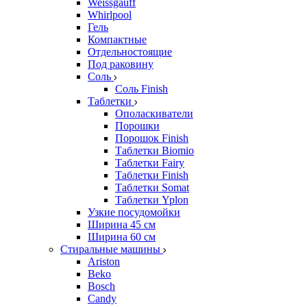
Weissgauff
Whirlpool
Гель
Компактные
Отдельностоящие
Под раковину
Соль
Соль Finish
Таблетки
Ополаскиватели
Порошки
Порошок Finish
Таблетки Biomio
Таблетки Fairy
Таблетки Finish
Таблетки Somat
Таблетки Yplon
Узкие посудомойки
Ширина 45 см
Ширина 60 см
Стиральные машины
Ariston
Beko
Bosch
Candy