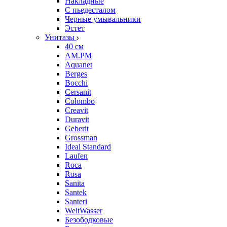
Накладные
С пьедесталом
Черные умывальники
Эстет
Унитазы
40 см
AM.PM
Aquanet
Berges
Bocchi
Cersanit
Colombo
Creavit
Duravit
Geberit
Grossman
Ideal Standard
Laufen
Roca
Rosa
Sanita
Santek
Santeri
WeltWasser
Безободковые