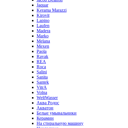
Jaquar
Kerama Marazzi
Kirovit
Lapino
Laufen
Madera
Marko
Melana
Mexen
Paola
Ravak
REA
Roca
Salini
Sanita
Santek
VitrA
Volna
WeltWasser
Аква Родос
Акватон
Белые умывальники
Керамин
На стиральную машину