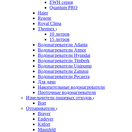
EWH серия
Quantum PRO
Haier
Regent
Royal Clima
Thermex
10 литров
15 литров
Водонагреватели Atlanta
Водонагреватели Atmor
Водонагреватели Hyundai
Водонагреватели Timberk
Водонагреватели Unipump
Водонагреватели Zanussi
Водонагреватели Ресанта
Для дачи
Накопительные водонагреватели
Проточные водонагреватели
Измельчители пищевых отходов
Bort
Отпариватели
Brayer
Endever
Kitfort
Maunfeld