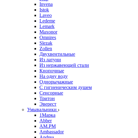
Invena
Istok
Laveo
Ledeme
Lemark
Maxonor
Omnires
Slezak
Zollen
Двухвентильные
Из латуни
Из нержавеющей стали
Кнопочные
На одну воду
Однорычажные
С гигиеническим душем
Сенсорные
Тритон
Эверест
Умывальники
1Марка
Abber
AM.PM
Ambassador
Andrea