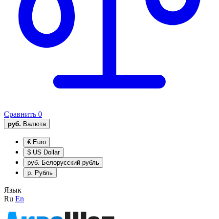
Сравнить
0
руб.
Валюта
€
Euro
$
US Dollar
руб.
Белорусский рубль
р.
Рубль
Язык
Ru
En