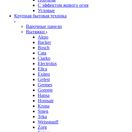
С эффектом живого огня
Угловые
Крупная бытовая техника
Варочные панели
Вытяжки
Akpo
Backer
Bosch
Cata
Ciarko
Electrolux
Elica
Exiteq
Gefest
Germes
Gorenje
Hansa
Homsair
Krona
Smeg
Teka
Weissgauff
Zorg