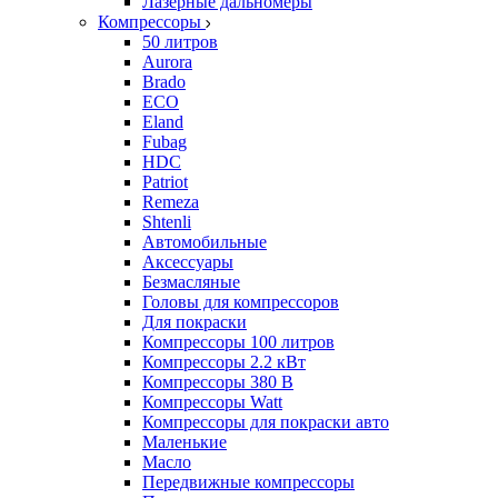
Лазерные дальномеры
Компрессоры
50 литров
Aurora
Brado
ECO
Eland
Fubag
HDC
Patriot
Remeza
Shtenli
Автомобильные
Аксессуары
Безмасляные
Головы для компрессоров
Для покраски
Компрессоры 100 литров
Компрессоры 2.2 кВт
Компрессоры 380 В
Компрессоры Watt
Компрессоры для покраски авто
Маленькие
Масло
Передвижные компрессоры