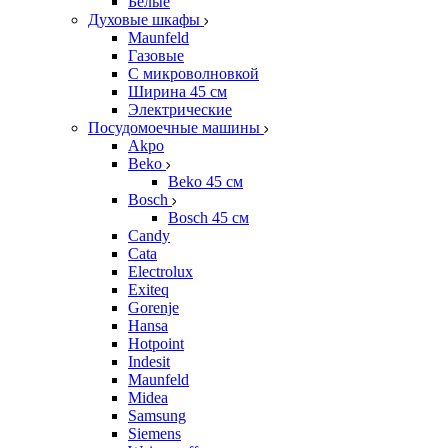
Белые
Духовые шкафы
Maunfeld
Газовые
С микроволновкой
Ширина 45 см
Электрические
Посудомоечные машины
Akpo
Beko
Beko 45 см
Bosch
Bosch 45 см
Candy
Cata
Electrolux
Exiteq
Gorenje
Hansa
Hotpoint
Indesit
Maunfeld
Midea
Samsung
Siemens