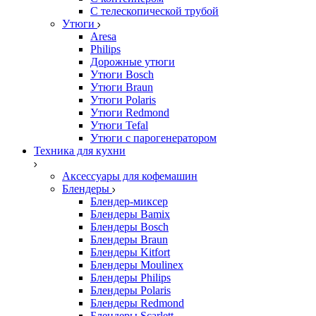
С телескопической трубой
Утюги
Aresa
Philips
Дорожные утюги
Утюги Bosch
Утюги Braun
Утюги Polaris
Утюги Redmond
Утюги Tefal
Утюги с парогенератором
Техника для кухни
Аксессуары для кофемашин
Блендеры
Блендер-миксер
Блендеры Bamix
Блендеры Bosch
Блендеры Braun
Блендеры Kitfort
Блендеры Moulinex
Блендеры Philips
Блендеры Polaris
Блендеры Redmond
Блендеры Scarlett