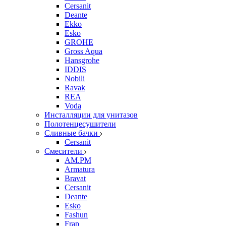
Cersanit
Deante
Ekko
Esko
GROHE
Gross Aqua
Hansgrohe
IDDIS
Nobili
Ravak
REA
Voda
Инсталляции для унитазов
Полотенцесушители
Сливные бачки
Cersanit
Смесители
AM.PM
Armatura
Bravat
Cersanit
Deante
Esko
Fashun
Frap