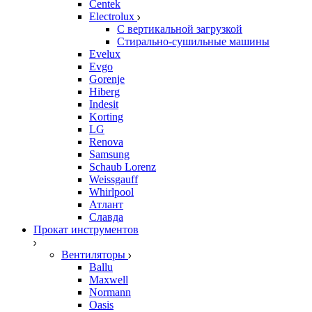
Centek
Electrolux
С вертикальной загрузкой
Стирально-сушильные машины
Evelux
Evgo
Gorenje
Hiberg
Indesit
Korting
LG
Renova
Samsung
Schaub Lorenz
Weissgauff
Whirlpool
Атлант
Славда
Прокат инструментов
Вентиляторы
Ballu
Maxwell
Normann
Oasis