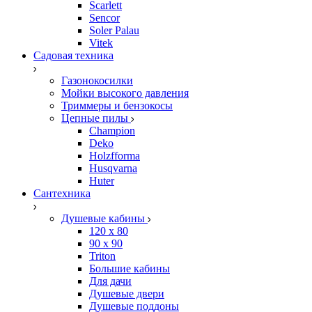
Scarlett
Sencor
Soler Palau
Vitek
Садовая техника
Газонокосилки
Мойки высокого давления
Триммеры и бензокосы
Цепные пилы
Champion
Deko
Holzfforma
Husqvarna
Huter
Сантехника
Душевые кабины
120 x 80
90 х 90
Triton
Большие кабины
Для дачи
Душевые двери
Душевые поддоны