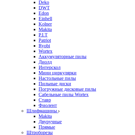
Deko
DWT
Edon
Einhell
Kolner
Makita
P.I.T
Patriot
Ryobi
Wortex
Аккумуляторные пилы
Диолд
Интерскол
Мини циркулярки
Настольные пилы
Пильные диски
Погружные дисковые пилы
Сабельные пилы Wortex
Ставр
Фиолент
Шлифмашины
Makita
Двуручные
Прямые
Штроборезы