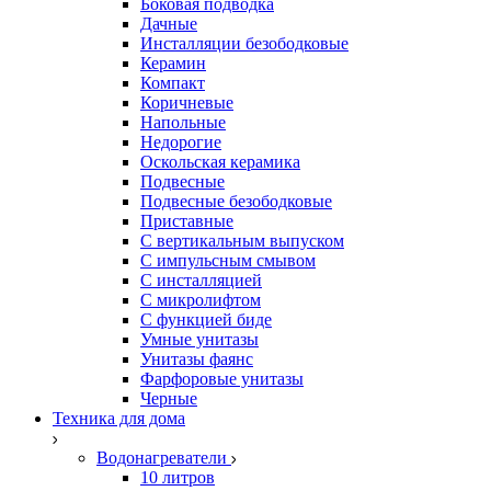
Боковая подводка
Дачные
Инсталляции безободковые
Керамин
Компакт
Коричневые
Напольные
Недорогие
Оскольская керамика
Подвесные
Подвесные безободковые
Приставные
С вертикальным выпуском
С импульсным смывом
С инсталляцией
С микролифтом
С функцией биде
Умные унитазы
Унитазы фаянс
Фарфоровые унитазы
Черные
Техника для дома
Водонагреватели
10 литров