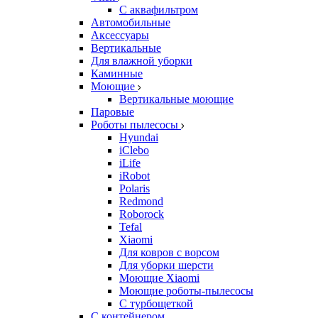
С аквафильтром
Автомобильные
Аксессуары
Вертикальные
Для влажной уборки
Каминные
Моющие
Вертикальные моющие
Паровые
Роботы пылесосы
Hyundai
iClebo
iLife
iRobot
Polaris
Redmond
Roborock
Tefal
Xiaomi
Для ковров с ворсом
Для уборки шерсти
Моющие Xiaomi
Моющие роботы-пылесосы
С турбощеткой
С контейнером