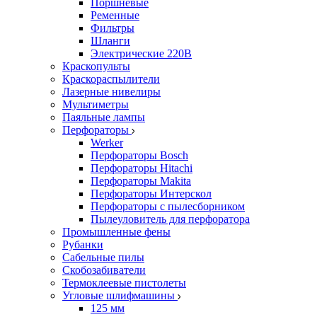
Поршневые
Ременные
Фильтры
Шланги
Электрические 220В
Краскопульты
Краскораспылители
Лазерные нивелиры
Мультиметры
Паяльные лампы
Перфораторы
Werker
Перфораторы Bosch
Перфораторы Hitachi
Перфораторы Makita
Перфораторы Интерскол
Перфораторы с пылесборником
Пылеуловитель для перфоратора
Промышленные фены
Рубанки
Сабельные пилы
Скобозабиватели
Термоклеевые пистолеты
Угловые шлифмашины
125 мм