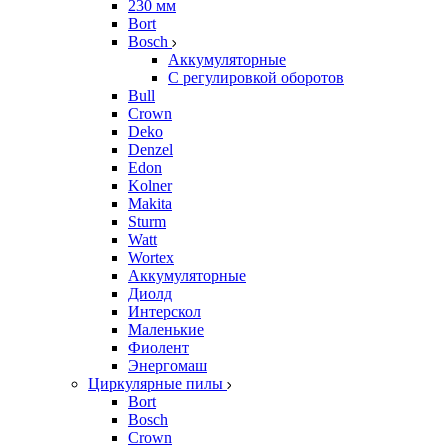
230 мм
Bort
Bosch
Аккумуляторные
С регулировкой оборотов
Bull
Crown
Deko
Denzel
Edon
Kolner
Makita
Sturm
Watt
Wortex
Аккумуляторные
Диолд
Интерскол
Маленькие
Фиолент
Энергомаш
Циркулярные пилы
Bort
Bosch
Crown