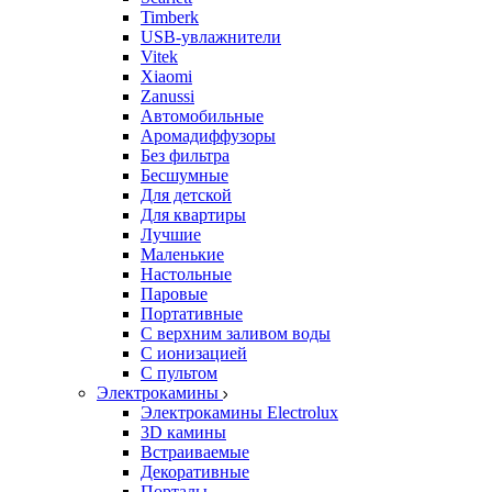
Timberk
USB-увлажнители
Vitek
Xiaomi
Zanussi
Автомобильные
Аромадиффузоры
Без фильтра
Бесшумные
Для детской
Для квартиры
Лучшие
Маленькие
Настольные
Паровые
Портативные
С верхним заливом воды
С ионизацией
С пультом
Электрокамины
Электрокамины Electrolux
3D камины
Встраиваемые
Декоративные
Порталы