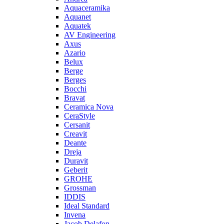
Aquaceramika
Aquanet
Aquatek
AV Engineering
Axus
Azario
Belux
Berge
Berges
Bocchi
Bravat
Ceramica Nova
CeraStyle
Cersanit
Creavit
Deante
Dreja
Duravit
Geberit
GROHE
Grossman
IDDIS
Ideal Standard
Invena
Jacob Delafon