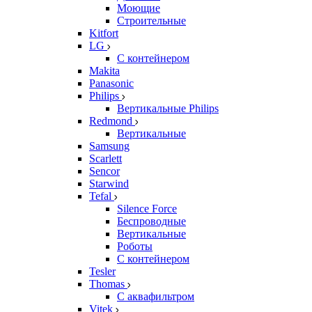
Моющие
Строительные
Kitfort
LG
С контейнером
Makita
Panasonic
Philips
Вертикальные Philips
Redmond
Вертикальные
Samsung
Scarlett
Sencor
Starwind
Tefal
Silence Force
Беспроводные
Вертикальные
Роботы
С контейнером
Tesler
Thomas
С аквафильтром
Vitek